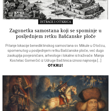
ISTRAGE I OTKRIĆA
Zagonetka samostana koji se spominje u
posljednjem retku Bašćanske ploče
Pitanje lokacije benediktinskog samostana sv. Mikule u Otočcu,
spomenutog u posljednjem retku Bašćanske ploče, već dugo
zaokuplja povjesničare, arheologe i lokalne istraživače. Manja
Kostelac Gomerčić iz Udruge Baštinica iznosi najnovija […]
OTKRIJ!