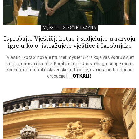
VIJESTI
ZLOČIN I KAZNA
Isprobajte Vještičji kotao i sudjelujte u razvoju
igre u kojoj istražujete vještice i čarobnjake
“Vještičji kotao” nova je murder mystery igra koja vas vodi u svijet
intriga, mitova i čarolije. Kombinirajući storytelling, escape room
koncepte i tematiku slavenske mitologije, ova igra nudi potpuno
OTKRIJ!
drugačije […]