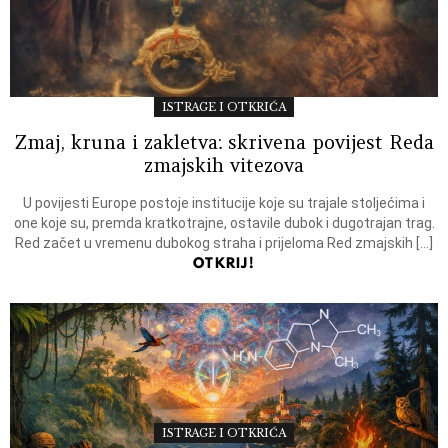
ISTRAGE I OTKRIĆA
Zmaj, kruna i zakletva: skrivena povijest Reda
zmajskih vitezova
U povijesti Europe postoje institucije koje su trajale stoljećima i
one koje su, premda kratkotrajne, ostavile dubok i dugotrajan trag.
Red začet u vremenu dubokog straha i prijeloma Red zmajskih […]
OTKRIJ!
ISTRAGE I OTKRIĆA