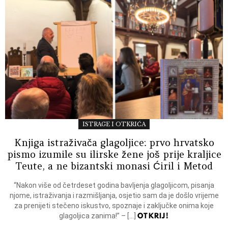
ISTRAGE I OTKRIĆA
Knjiga istraživača glagoljice: prvo hrvatsko
pismo izumile su ilirske žene još prije kraljice
Teute, a ne bizantski monasi Ćiril i Metod
“Nakon više od četrdeset godina bavljenja glagoljicom, pisanja
njome, istraživanja i razmišljanja, osjetio sam da je došlo vrijeme
za prenijeti stečeno iskustvo, spoznaje i zaključke onima koje
OTKRIJ!
glagoljica zanima!” – […]