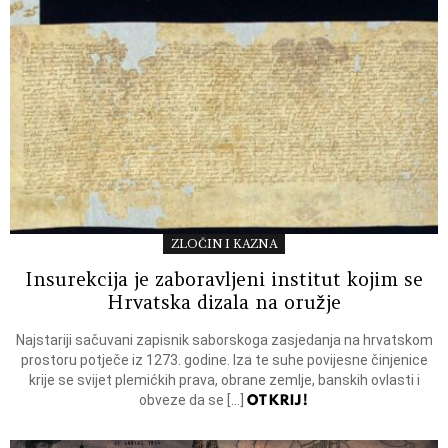
ZLOČIN I KAZNA
Insurekcija je zaboravljeni institut kojim se
Hrvatska dizala na oružje
Najstariji sačuvani zapisnik saborskoga zasjedanja na hrvatskom
prostoru potječe iz 1273. godine. Iza te suhe povijesne činjenice
krije se svijet plemićkih prava, obrane zemlje, banskih ovlasti i
OTKRIJ!
obveze da se […]