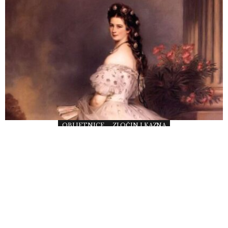
OBLJETNICE
ZLOČIN I KAZNA
Kako je Elizabeta Bavarska, poznatija kao Sisi,
postala slučajna žrtva nasilne političke
ideologije
Elizabeta Bavarska, punog imena Elizabeta Amalija Eugenija,
poznatija pod nadimkom Sisi bila je austrijska carica i ugarsko-
hrvatska kraljica, supruga cara Franje Josipa I. Elizabeta je bila kćer
OTKRIJ!
vojvode Maksimilijana Josipa […]