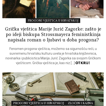
PROGONI VJEŠTICA U HRVATSKOJ
Grička vještica Marije Jurić Zagorke: zašto je
po ideji biskupa Strossmayera feministkinja
napisala roman o ljubavi u doba progona?
Fenomen progona vještica, možemo sa sigurnošću reći, u
suvremenu hrvatsku kulturu uvela je hrvatska književnica,
novinarka i publicistica Marija Jurić Zagorka sa svojom Gričkom
OTKRIJ!
vješticom. Grička vještica je, kao niz […]
PROGONI VJEŠTICA U HRVATSKOJ
ZLOČIN I KAZNA