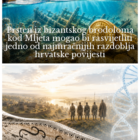
Prsten iz bizantskog brodoloma
kod Mljeta mogao bi rasvijetliti
jedno od najmračnijih razdoblja
hrvatske povijesti