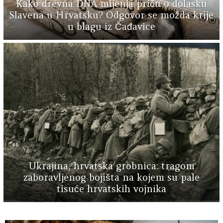
Kako drevna DNA mijenja priču o dolasku
Slavena u Hrvatsku? Odgovor se možda krije
u blagu iz Čađavice
Ukrajina, hrvatska grobnica: tragom
zaboravljenog bojišta na kojem su pale
tisuće hrvatskih vojnika