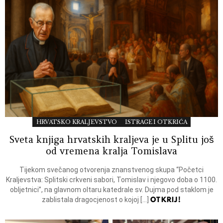
HRVATSKO KRALJEVSTVO
ISTRAGE I OTKRIĆA
Sveta knjiga hrvatskih kraljeva je u Splitu još
od vremena kralja Tomislava
Tijekom svečanog otvorenja znanstvenog skupa “Početci
Kraljevstva: Splitski crkveni sabori, Tomislav i njegovo doba o 1100.
obljetnici”, na glavnom oltaru katedrale sv. Dujma pod staklom je
OTKRIJ!
zablistala dragocjenost o kojoj […]