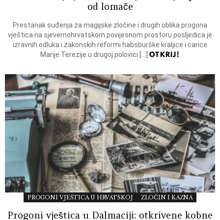
od lomače
Prestanak suđenja za magijske zločine i drugih oblika progona
vještica na sjevernohrvatskom povijesnom prostoru posljedica je
izravnih odluka i zakonskih reformi habsburške kraljice i carice
OTKRIJ!
Marije Terezije u drugoj polovici […]
PROGONI VJEŠTICA U HRVATSKOJ
ZLOČIN I KAZNA
Progoni vještica u Dalmaciji: otkrivene kobne