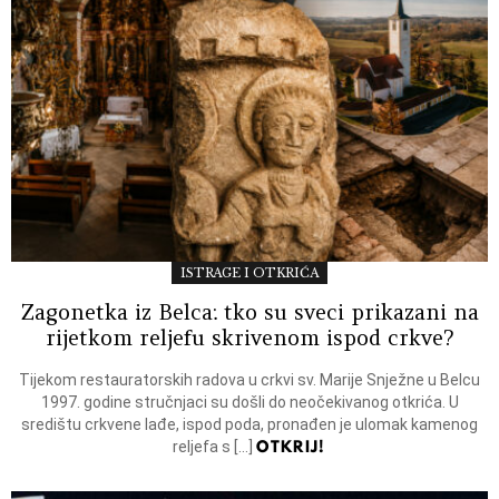
MORE
STORIES
ISTRAGE I OTKRIĆA
Zagonetka iz Belca: tko su sveci prikazani na
rijetkom reljefu skrivenom ispod crkve?
Tijekom restauratorskih radova u crkvi sv. Marije Snježne u Belcu
1997. godine stručnjaci su došli do neočekivanog otkrića. U
središtu crkvene lađe, ispod poda, pronađen je ulomak kamenog
OTKRIJ!
reljefa s […]