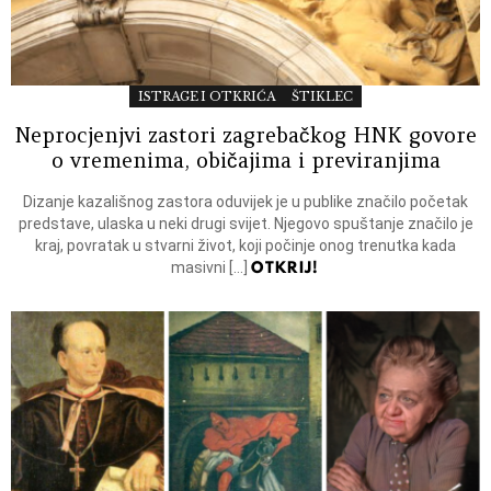
ISTRAGE I OTKRIĆA
ŠTIKLEC
Neprocjenjvi zastori zagrebačkog HNK govore
o vremenima, običajima i previranjima
Dizanje kazališnog zastora oduvijek je u publike značilo početak
predstave, ulaska u neki drugi svijet. Njegovo spuštanje značilo je
kraj, povratak u stvarni život, koji počinje onog trenutka kada
OTKRIJ!
masivni […]