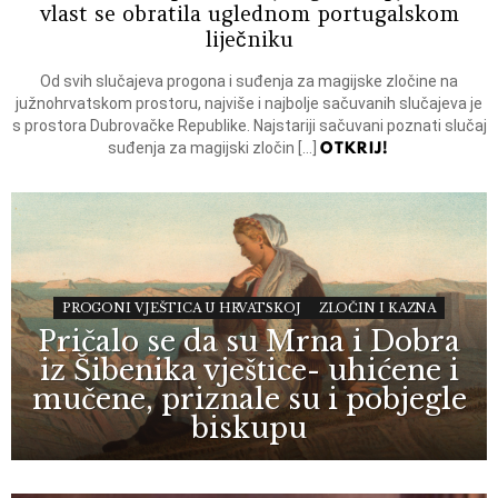
vlast se obratila uglednom portugalskom
liječniku
Od svih slučajeva progona i suđenja za magijske zločine na
južnohrvatskom prostoru, najviše i najbolje sačuvanih slučajeva je
s prostora Dubrovačke Republike. Najstariji sačuvani poznati slučaj
OTKRIJ!
suđenja za magijski zločin […]
PROGONI VJEŠTICA U HRVATSKOJ
ZLOČIN I KAZNA
Pričalo se da su Mrna i Dobra
iz Šibenika vještice- uhićene i
mučene, priznale su i pobjegle
biskupu