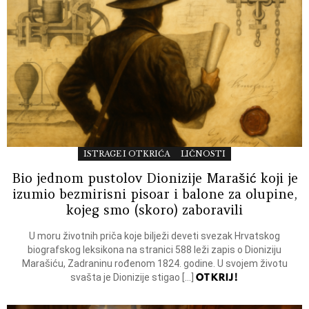
ISTRAGE I OTKRIĆA
LIČNOSTI
Bio jednom pustolov Dionizije Marašić koji je
izumio bezmirisni pisoar i balone za olupine,
kojeg smo (skoro) zaboravili
U moru životnih priča koje bilježi deveti svezak Hrvatskog
biografskog leksikona na stranici 588 leži zapis o Dioniziju
Marašiću, Zadraninu rođenom 1824. godine. U svojem životu
OTKRIJ!
svašta je Dionizije stigao […]