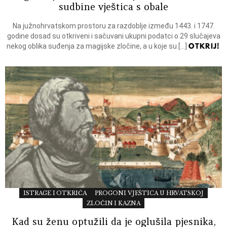
sudbine vještica s obale
Na južnohrvatskom prostoru za razdoblje između 1443. i 1747.
godine dosad su otkriveni i sačuvani ukupni podatci o 29 slučajeva
OTKRIJ!
nekog oblika suđenja za magijske zločine, a u koje su […]
ISTRAGE I OTKRIĆA
PROGONI VJEŠTICA U HRVATSKOJ
ZLOČIN I KAZNA
Kad su ženu optužili da je oglušila pjesnika,