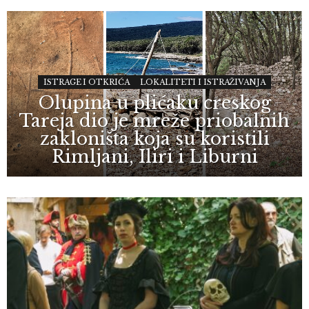
ISTRAGE I OTKRIĆA
LOKALITETI I ISTRAŽIVANJA
Olupina u plićaku creskog
Tareja dio je mreže priobalnih
zakloništa koja su koristili
Rimljani, Iliri i Liburni