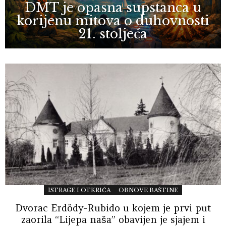
DMT je opasna supstanca u
korijenu mitova o duhovnosti
21. stoljeća
ISTRAGE I OTKRIĆA
OBNOVE BAŠTINE
Dvorac Erdödy-Rubido u kojem je prvi put
zaorila “Lijepa naša” obavijen je sjajem i