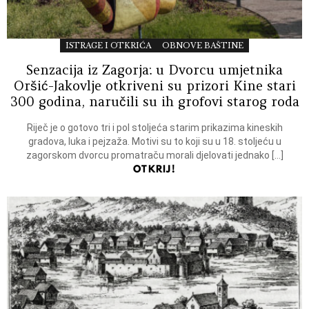
ISTRAGE I OTKRIĆA
OBNOVE BAŠTINE
Senzacija iz Zagorja: u Dvorcu umjetnika
Oršić-Jakovlje otkriveni su prizori Kine stari
300 godina, naručili su ih grofovi starog roda
Riječ je o gotovo tri i pol stoljeća starim prikazima kineskih
gradova, luka i pejzaža. Motivi su to koji su u 18. stoljeću u
zagorskom dvorcu promatraču morali djelovati jednako […]
OTKRIJ!