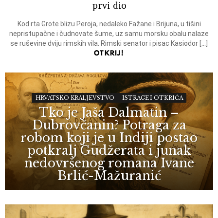
prvi dio
Kod rta Grote blizu Peroja, nedaleko Fažane i Brijuna, u tišini
nepristupačne i čudnovate šume, uz samu morsku obalu nalaze
se ruševine dviju rimskih vila. Rimski senator i pisac Kasiodor […]
OTKRIJ!
HRVATSKO KRALJEVSTVO
ISTRAGE I OTKRIĆA
Tko je Jaša Dalmatin –
Dubrovčanin? Potraga za
robom koji je u Indiji postao
potkralj Gudžerata i junak
nedovršenog romana Ivane
Brlić-Mažuranić