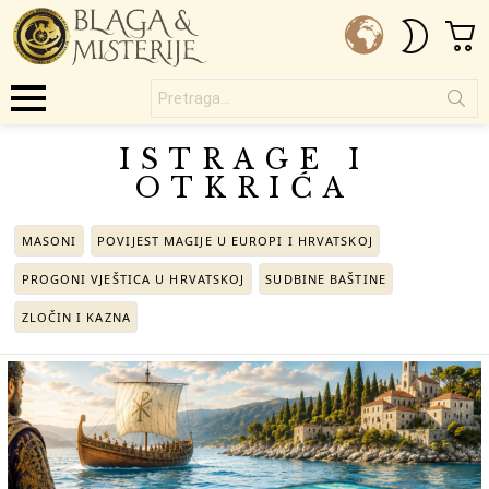
C
SWITC
SKIN
Pretraga...
Menu
ISTRAGE I
OTKRIĆA
SUBTERMS
MASONI
POVIJEST MAGIJE U EUROPI I HRVATSKOJ
PROGONI VJEŠTICA U HRVATSKOJ
SUDBINE BAŠTINE
ZLOČIN I KAZNA
LATEST
STORIES