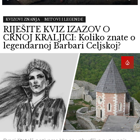
MORE
KVIZOVI ZNANJA
MITOVI I LEGENDE
STORIES
RIJEŠITE KVIZ IZAZOV O
CRNOJ KRALJICI: Koliko znate o
legendarnoj Barbari Celjskoj?