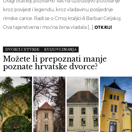
Dragi čitatelji, pozivamo Vas na uzbudljivo putovanje
kroz povijest i legendu, kroz vladavinu posljednje
rimske carice. Radi se o Crnoj kraljici ili Barbari Celjskoj.
Ova tajanstvena i moćna žena vladala […]
OTKRIJ!
DVORCI I UTVRDE
KVIZOVI ZNANJA
Možete li prepoznati manje
poznate hrvatske dvorce?