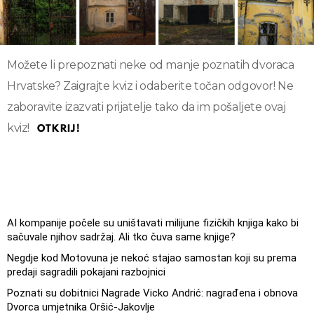
Možete li prepoznati neke od manje poznatih dvoraca
Hrvatske? Zaigrajte kviz i odaberite točan odgovor! Ne
zaboravite izazvati prijatelje tako da im pošaljete ovaj
kviz!
OTKRIJ!
AI kompanije počele su uništavati milijune fizičkih knjiga kako bi
sačuvale njihov sadržaj. Ali tko čuva same knjige?
Negdje kod Motovuna je nekoć stajao samostan koji su prema
predaji sagradili pokajani razbojnici
Poznati su dobitnici Nagrade Vicko Andrić: nagrađena i obnova
Dvorca umjetnika Oršić-Jakovlje