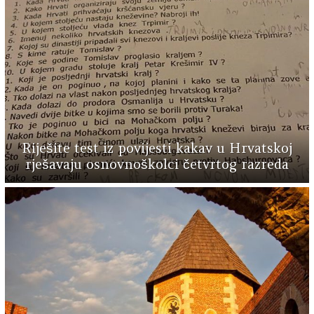
Riješite test iz povijesti kakav u Hrvatskoj
rješavaju osnovnoškolci četvrtog razreda