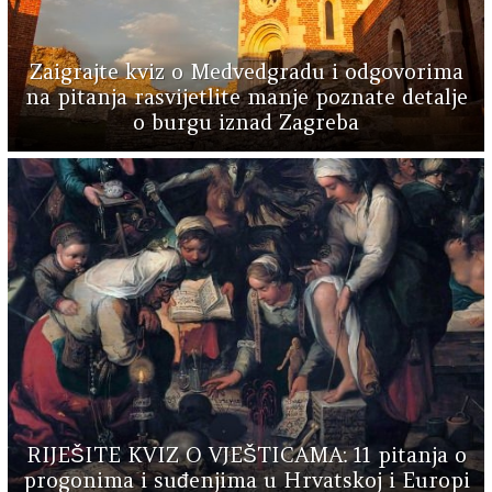
Zaigrajte kviz o Medvedgradu i odgovorima
na pitanja rasvijetlite manje poznate detalje
o burgu iznad Zagreba
RIJEŠITE KVIZ O VJEŠTICAMA: 11 pitanja o
progonima i suđenjima u Hrvatskoj i Europi