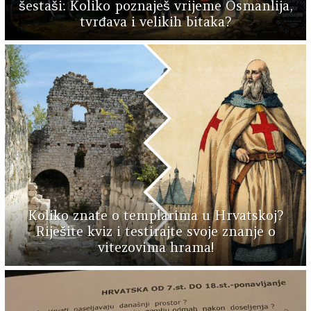
šestaši: Koliko poznaješ vrijeme Osmanlija,
tvrđava i velikih bitaka?
Koliko znate o templarima u Hrvatskoj?
Riješite kviz i testirajte svoje znanje o
vitezovima hrama!