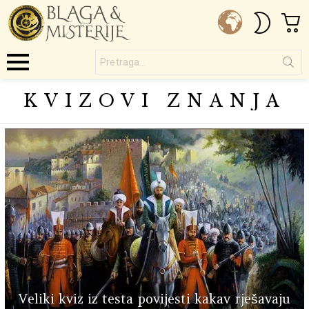
C
SWITC
SKIN
Pretraga...
Menu
KVIZOVI ZNANJA
SUBTERMS
LATEST
STORIES
Veliki kviz iz testa povijesti kakav rješavaju