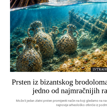
ISTRAGE
Prsten iz bizantskog brodoloma
jedno od najmračnijih ra
Može li jedan zlatni prsten promijeniti način na koji gledamo na n
najnovije arheološko otkriće iz pod