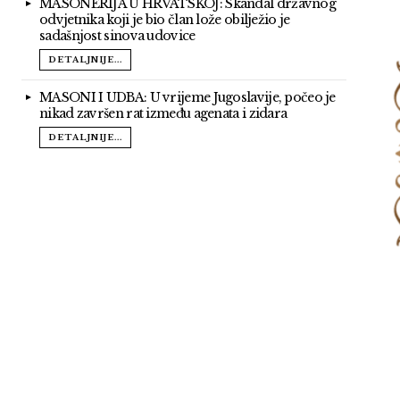
MASONERIJA U HRVATSKOJ: Skandal državnog
odvjetnika koji je bio član lože obilježio je
sadašnjost sinova udovice
DETALJNIJE...
MASONI I UDBA: U vrijeme Jugoslavije, počeo je
nikad završen rat između agenata i zidara
DETALJNIJE...