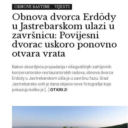
OBNOVE BAŠTINE
VIJESTI
Obnova dvorca Erdödy
u Jastrebarskom ulazi u
završnicu: Povijesni
dvorac uskoro ponovno
otvara vrata
Nakon desetljeća propadanja i višegodišnjih zahtjevnih
konzervatorsko-restauratorskih radova, obnova dvorca
Erdödy u Jastrebarskom ušla je u završnu fazu. Grad
Jastrebarsko ovih je dana objavio nove fotografije koje
pokazuju koliko je […]
OTKRIJ!