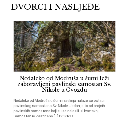
DVORCI I NASLJEĐE
Nedaleko od Modruša u šumi leži
zaboravljeni pavlinski samostan Sv.
Nikole u Gvozdu
Nedaleko od Modruša u šumi i raslinju nalaze se ostaci
pavlinskog samostana Sv. Nikole. Jedan je to od brojnih
pavlinskih samostana koji su se nalazili u Hrvatskoj.
Samostan je Zaštićeno […]
OTKRIJ!