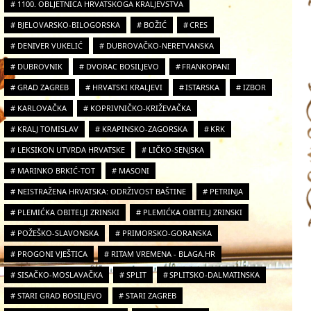
1100. OBLJETNICA HRVATSKOGA KRALJEVSTVA
BJELOVARSKO-BILOGORSKA
BOŽIĆ
CRES
DENIVER VUKELIĆ
DUBROVAČKO-NERETVANSKA
DUBROVNIK
DVORAC BOSILJEVO
FRANKOPANI
GRAD ZAGREB
HRVATSKI KRALJEVI
ISTARSKA
IZBOR
KARLOVAČKA
KOPRIVNIČKO-KRIŽEVAČKA
KRALJ TOMISLAV
KRAPINSKO-ZAGORSKA
KRK
LEKSIKON UTVRDA HRVATSKE
LIČKO-SENJSKA
MARINKO BRKIĆ-TOT
MASONI
NEISTRAŽENA HRVATSKA: ODRŽIVOST BAŠTINE
PETRINJA
PLEMIĆKA OBITELJI ZRINSKI
PLEMIĆKA OBITELJ ZRINSKI
POŽEŠKO-SLAVONSKA
PRIMORSKO-GORANSKA
PROGONI VJEŠTICA
RITAM VREMENA - BLAGA.HR
SISAČKO-MOSLAVAČKA
SPLIT
SPLITSKO-DALMATINSKA
STARI GRAD BOSILJEVO
STARI ZAGREB