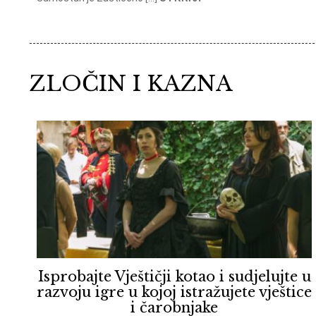
ZLOČIN I KAZNA
Isprobajte Vještičji kotao i sudjelujte u
razvoju igre u kojoj istražujete vještice
i čarobnjake