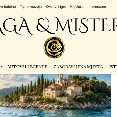
e baštine
Tajne muzeja
Kvizovi i igre
Knjižara
Impressum
MITOVI I LEGENDE
ZABORAVLJENA MJESTA
IST