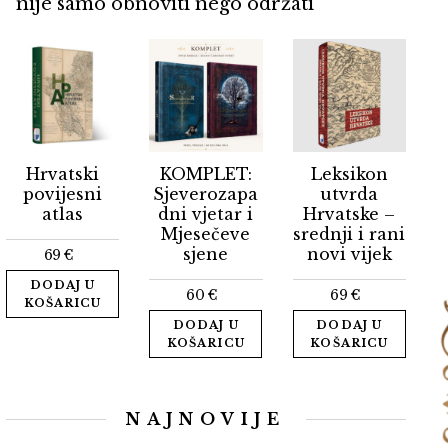
nije samo obnoviti nego održati
Hrvatski
KOMPLET:
Leksikon
povijesni
Sjeverozapa
utvrda
atlas
dni vjetar i
Hrvatske –
Mjesečeve
srednji i rani
sjene
novi vijek
69
€
DODAJ U
60
€
69
€
KOŠARICU
DODAJ U
DODAJ U
KOŠARICU
KOŠARICU
NAJNOVIJE