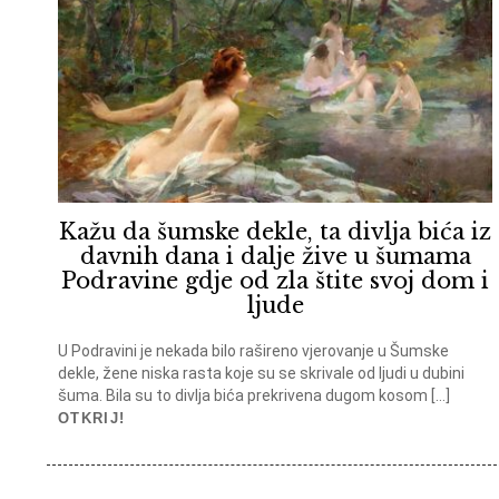
Kažu da šumske dekle, ta divlja bića iz
davnih dana i dalje žive u šumama
Podravine gdje od zla štite svoj dom i
ljude
U Podravini je nekada bilo rašireno vjerovanje u Šumske
dekle, žene niska rasta koje su se skrivale od ljudi u dubini
šuma. Bila su to divlja bića prekrivena dugom kosom […]
OTKRIJ!