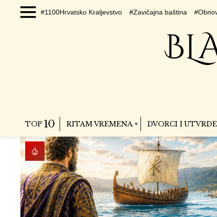
#1100Hrvatsko Kraljevstvo
#Zavičajna baština
#Obnov
Menu
10
TOP
RITAM VREMENA
DVORCI I UTVRDE
NASLOVNICA