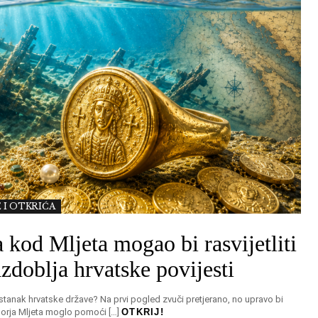
 I OTKRIĆA
 kod Mljeta mogao bi rasvijetliti
zdoblja hrvatske povijesti
astanak hrvatske države? Na prvi pogled zvuči pretjerano, no upravo bi
morja Mljeta moglo pomoći […]
OTKRIJ!