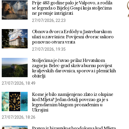
Prije 483 godine palo je Valpovo, a rodila
se legenda o Bijeloj Gospi koja stoljećima
ne prestaje intrigirati
27/07/2026, 22:23
Obnova dvorca Erdödy u Jastrebarskom
ulazi u završnicu: Povijesni dvorac uskoro
ponovno otvara vrata
27/07/2026, 19:35
Stoljećima je čuvao prilaz Hrvatskom
zagorju: Belec-grad skriva burnu povijest
kraljevskih darovnica, sporova i plemićkih
obitelji
27/07/2026, 18:49
Kome je bilo namijenjeno zlato iz olupine
kod Mljeta? Jedan detalj povezao ga je s
legendarnim blagom pronađenim u
Ukrajini
27/07/2026, 18:26
Prsten iz bizantskog brodoloma kod Mljeta