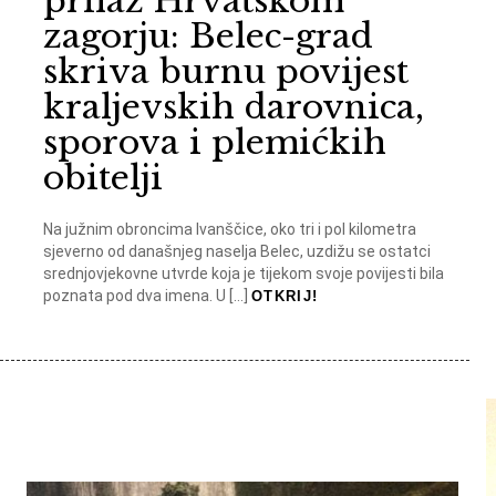
prilaz Hrvatskom
zagorju: Belec-grad
skriva burnu povijest
kraljevskih darovnica,
sporova i plemićkih
obitelji
Na južnim obroncima Ivanščice, oko tri i pol kilometra
sjeverno od današnjeg naselja Belec, uzdižu se ostatci
srednjovjekovne utvrde koja je tijekom svoje povijesti bila
poznata pod dva imena. U […]
OTKRIJ!