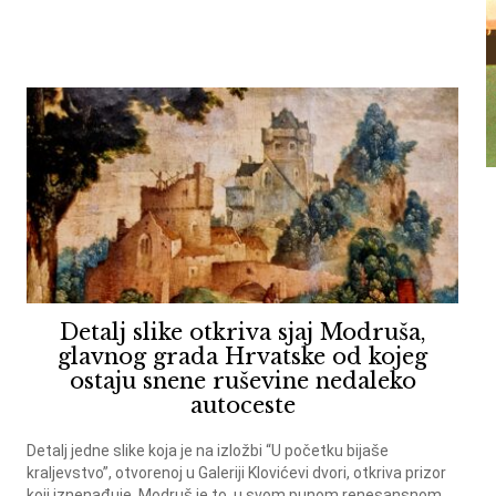
Detalj slike otkriva sjaj Modruša,
glavnog grada Hrvatske od kojeg
ostaju snene ruševine nedaleko
autoceste
Detalj jedne slike koja je na izložbi “U početku bijaše
kraljevstvo”, otvorenoj u Galeriji Klovićevi dvori, otkriva prizor
koji iznenađuje. Modruš je to, u svom punom renesansnom