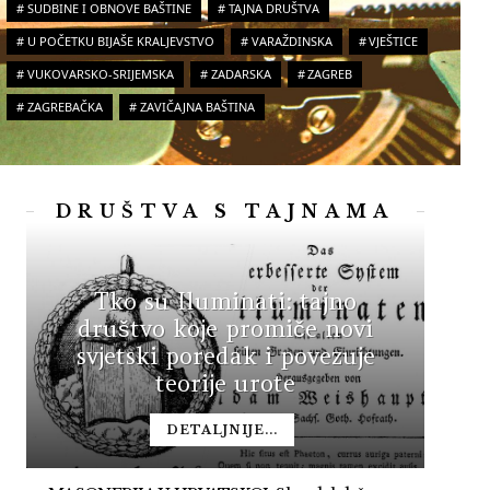
SUDBINE I OBNOVE BAŠTINE
TAJNA DRUŠTVA
U POČETKU BIJAŠE KRALJEVSTVO
VARAŽDINSKA
VJEŠTICE
VUKOVARSKO-SRIJEMSKA
ZADARSKA
ZAGREB
ZAGREBAČKA
ZAVIČAJNA BAŠTINA
DRUŠTVA S TAJNAMA
Tko su Iluminati: tajno
društvo koje promiče novi
svjetski poredak i povezuje
teorije urote
DETALJNIJE...