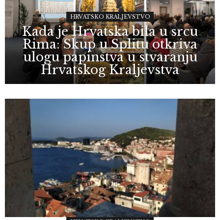
HRVATSKO KRALJEVSTVO
Kada je Hrvatska bila u srcu
Rima: Skup u Splitu otkriva
ulogu papinstva u stvaranju
Hrvatskog Kraljevstva