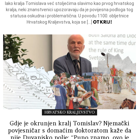
Iako kralja Tomislava već stoljećima slavimo kao prvog hrvatskog
kralja, neki znanstvenici upozoravaju da je povijesna podloga tog
statusa oskudna i problematična. U povodu 1100. obljetnice
OTKRIJ!
Hrvatskog Kraljevstva, koja se […]
HRVATSKO KRALJEVSTVO
Gdje je okrunjen kralj Tomislav? Njemački
povjesničar s domaćim doktoratom kaže da
nije Duvanjsko polje: “Puno znamo, ovo je