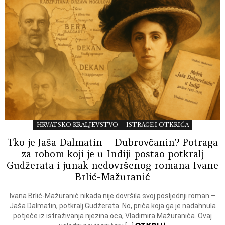
HRVATSKO KRALJEVSTVO
ISTRAGE I OTKRIĆA
Tko je Jaša Dalmatin – Dubrovčanin? Potraga
za robom koji je u Indiji postao potkralj
Gudžerata i junak nedovršenog romana Ivane
Brlić-Mažuranić
Ivana Brlić-Mažuranić nikada nije dovršila svoj posljednji roman –
Jaša Dalmatin, potkralj Gudžerata. No, priča koja ga je nadahnula
potječe iz istraživanja njezina oca, Vladimira Mažuranića. Ovaj