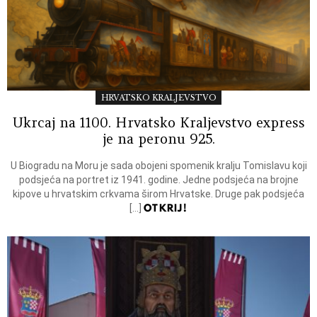
HRVATSKO KRALJEVSTVO
Ukrcaj na 1100. Hrvatsko Kraljevstvo express
je na peronu 925.
U Biogradu na Moru je sada obojeni spomenik kralju Tomislavu koji
podsjeća na portret iz 1941. godine. Jedne podsjeća na brojne
kipove u hrvatskim crkvama širom Hrvatske. Druge pak podsjeća
OTKRIJ!
[…]