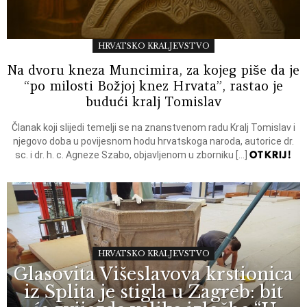
HRVATSKO KRALJEVSTVO
Na dvoru kneza Muncimira, za kojeg piše da je
“po milosti Božjoj knez Hrvata”, rastao je
budući kralj Tomislav
Članak koji slijedi temelji se na znanstvenom radu Kralj Tomislav i
njegovo doba u povijesnom hodu hrvatskoga naroda, autorice dr.
OTKRIJ!
sc. i dr. h. c. Agneze Szabo, objavljenom u zborniku […]
HRVATSKO KRALJEVSTVO
Glasovita Višeslavova krstionica
iz Splita je stigla u Zagreb: bit