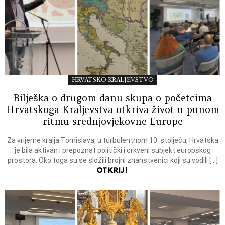
HRVATSKO KRALJEVSTVO
Bilješka o drugom danu skupa o početcima
Hrvatskoga Kraljevstva otkriva život u punom
ritmu srednjovjekovne Europe
Za vrijeme kralja Tomislava, u turbulentnom 10. stoljeću, Hrvatska
je bila aktivan i prepoznat politički i crkveni subjekt europskog
prostora. Oko toga su se složili brojni znanstvenici koji su vodili […]
OTKRIJ!