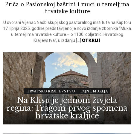
Priča o Pasionskoj baštini i muci u temeljima
hrvatske kulture
U dvorani Vijenac Nadbiskupijskog pastoralnog instituta na Kaptolu
17. lipnja 2025. godine predstavljeno je novo izdanje zbornika “Muka
u temeljima hrvatske kulture – o 1100. obljetnici Hrvatskog
OTKRIJ!
Kraljevstva”, u izdanju […]
HRVATSKO KRALJEVSTVO
TAJNE MUZEJA
Na Klisu je jednom živjela
regina: Tragom prvog spomena
hrvatske kraljice