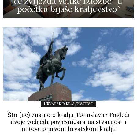
će zvijezda velike izložbe “U
početku bijaše kraljevstvo”
HRVATSKO KRALJEVSTVO
Što (ne) znamo o kralju Tomislavu? Pogledi
dvoje vodećih povjesničara na stvarnost i
mitove o prvom hrvatskom kralju