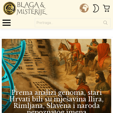
C
SWITC
SKIN
Pretraga...
Menu
MARINKO
SUBTERMS
LATEST
BRKIĆ-
STORIES
TOT
Prema analizi genoma, stari
Hrvati bili su mješavina Ilira,
Rimljana, Slavena i naroda
nepoznatog imena