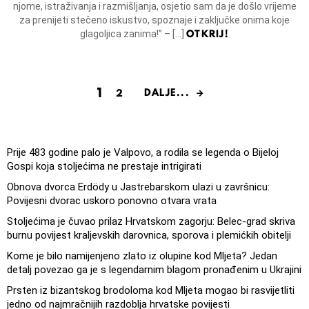
njome, istraživanja i razmišljanja, osjetio sam da je došlo vrijeme
za prenijeti stečeno iskustvo, spoznaje i zaključke onima koje
OTKRIJ!
glagoljica zanima!” – […]
1
DALJE...
2
Prije 483 godine palo je Valpovo, a rodila se legenda o Bijeloj
Gospi koja stoljećima ne prestaje intrigirati
Obnova dvorca Erdödy u Jastrebarskom ulazi u završnicu:
Povijesni dvorac uskoro ponovno otvara vrata
Stoljećima je čuvao prilaz Hrvatskom zagorju: Belec-grad skriva
burnu povijest kraljevskih darovnica, sporova i plemićkih obitelji
Kome je bilo namijenjeno zlato iz olupine kod Mljeta? Jedan
detalj povezao ga je s legendarnim blagom pronađenim u Ukrajini
Prsten iz bizantskog brodoloma kod Mljeta mogao bi rasvijetliti
jedno od najmračnijih razdoblja hrvatske povijesti