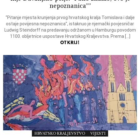
nepoznanica””
“Pitanje mjesta krunjenja prvog hrvatskog kralja Tomislava i dalje
ostaje povijesna nepoznanica”, istaknuo je njemački povjesničar
Ludwig Steindorff na predavanju održanom u Hamburgu povodom
1100. obljetnice uspostave Hrvatskog Kraljevstva. Prema […]
OTKRIJ!
HRVATSKO KRALJEVSTVO
VIJESTI