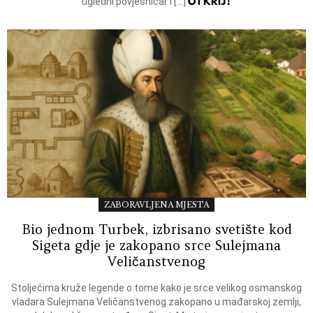
OTKRIJ!
ugledni povjesničar i […]
ZABORAVLJENA MJESTA
Bio jednom Turbek, izbrisano svetište kod
Sigeta gdje je zakopano srce Sulejmana
Veličanstvenog
Stoljećima kruže legende o tome kako je srce velikog osmanskog
vladara Sulejmana Veličanstvenog zakopano u mađarskoj zemlji,