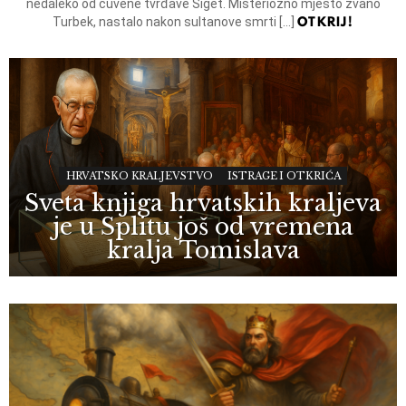
nedaleko od čuvene tvrđave Siget. Misteriozno mjesto zvano
OTKRIJ!
Turbek, nastalo nakon sultanove smrti […]
HRVATSKO KRALJEVSTVO
ISTRAGE I OTKRIĆA
Sveta knjiga hrvatskih kraljeva
je u Splitu još od vremena
kralja Tomislava