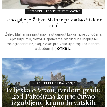
LIČNOSTI
PRIČE I PUSTOLOVINE
Tamo gdje je Željko Malnar pronašao Stakleni
grad
Željko Malnar nije pristajao na stvarnost kakva mu je ponuđena.
Svjetski putnik, filozof u japankama, ratnik duha i neprijatelj
malograđanštine, svoj je život pretvorio u potragu za istinom,
OTKRIJ!
slobodom i […]
LOKALITETI I ISTRAŽIVANJA
Bilješka o Vrani, tvrdom gradu
kod Pakoštana koji je čuvao
izgubljenu krunu hrvatskih