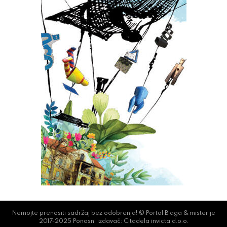
Nemojte prenositi sadržaj bez odobrenja! © Portal Blaga & misterije
2017-2025 Ponosni izdavač: Citadela invicta d.o.o.