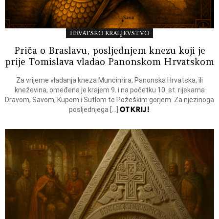
HRVATSKO KRALJEVSTVO
Priča o Braslavu, posljednjem knezu koji je
prije Tomislava vladao Panonskom Hrvatskom
Za vrijeme vladanja kneza Muncimira, Panonska Hrvatska, ili
kneževina, omeđena je krajem 9. i na početku 10. st. rijekama
Dravom, Savom, Kupom i Sutlom te Požeškim gorjem. Za njezinoga
OTKRIJ!
posljednjega […]