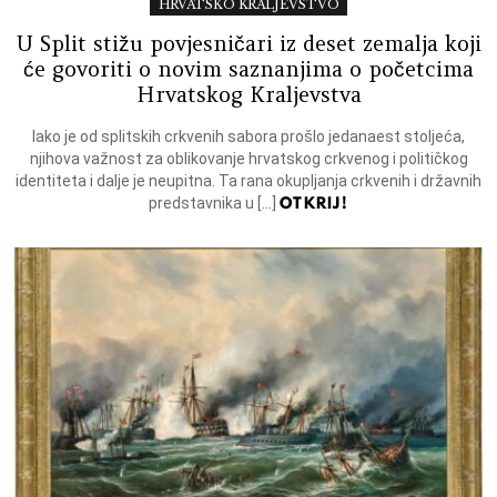
HRVATSKO KRALJEVSTVO
U Split stižu povjesničari iz deset zemalja koji
će govoriti o novim saznanjima o početcima
Hrvatskog Kraljevstva
Iako je od splitskih crkvenih sabora prošlo jedanaest stoljeća,
njihova važnost za oblikovanje hrvatskog crkvenog i političkog
identiteta i dalje je neupitna. Ta rana okupljanja crkvenih i državnih
OTKRIJ!
predstavnika u […]