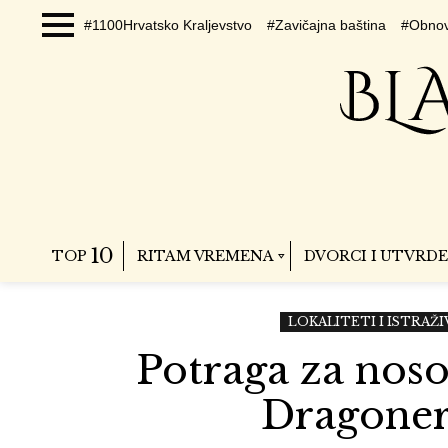
#1100Hrvatsko Kraljevstvo
#Zavičajna baština
#Obnov
Menu
10
TOP
RITAM VREMENA
DVORCI I UTVRDE
LOKALITETI I ISTRAŽI
Potraga za nos
Dragoner