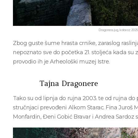
Dragonera jug, kolovoz 2025
Zbog guste šume hrasta crnike, zaraslog raslinj
nepoznato sve do početka 21. stoljeća kada su z
provodio ih je Arheološki muzej Istre.
Tajna Dragonere
Tako su od lipnja do rujna 2003. te od rujna do 
stručnjaci prevođeni Alkom Starac. Fina Juroš
Monfardin, Đeni Gobić Bravar i Andrea
Sardoz s