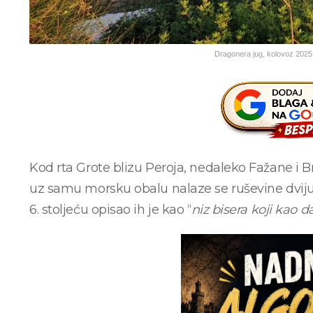
Dragonera jug, kolovoz 2025
Kod rta Grote blizu Peroja, nedaleko Fažane i B
uz samu morsku obalu nalaze se ruševine dviju r
6. stoljeću opisao ih je kao “
niz bisera koji kao 