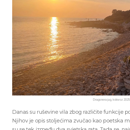
Dragonera jug, kolovoz 2025
Danas su ruševine vila zbog različite funkcije 
Njihov je opis stoljećima zvučao kao poetska me
su se tek između dva svjetska rata. Tada se, na