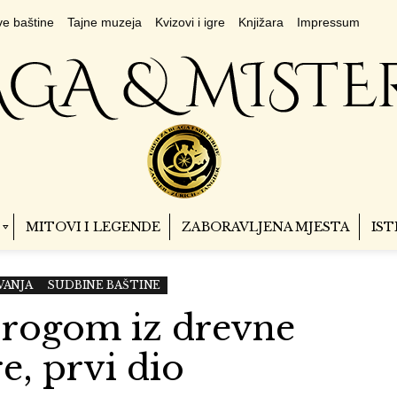
e baštine
Tajne muzeja
Kvizovi i igre
Knjižara
Impressum
MITOVI I LEGENDE
ZABORAVLJENA MJESTA
IST
VANJA
SUDBINE BAŠTINE
orogom iz drevne
e, prvi dio