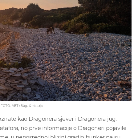
 FOTO: MBT / Blaga & misterije
poznate kao Dragonera sjever i Dragonera jug.
tafora, no prve informacije o Dragoneri pojavile
ime, u neposrednoj blizini gradio bunker pa su