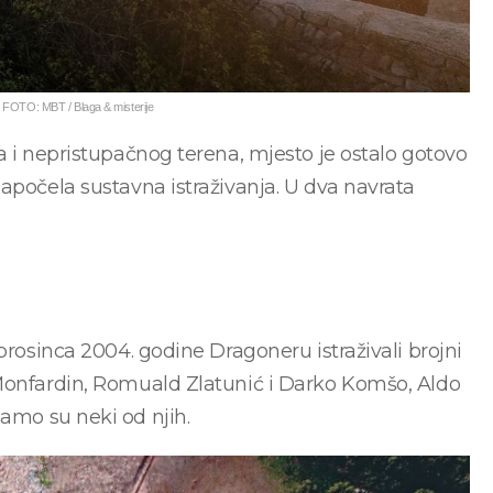
 FOTO: MBT / Blaga & misterije
a i nepristupačnog terena, mjesto je ostalo gotovo
apočela sustavna istraživanja. U dva navrata
prosinca 2004. godine Dragoneru istraživali brojni
 Monfardin, Romuald Zlatunić i Darko Komšo, Aldo
amo su neki od njih.