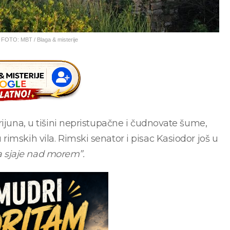
 FOTO: MBT / Blaga & misterije
rijuna, u tišini nepristupačne i čudnovate šume,
imskih vila. Rimski senator i pisac Kasiodor još u
da sjaje nad morem”.