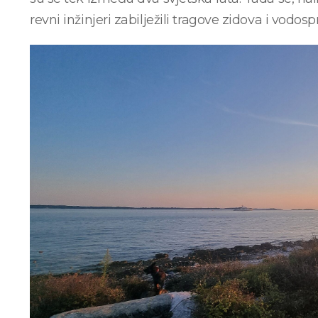
revni inžinjeri zabilježili tragove zidova i vodos