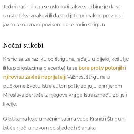
Jedini način da ga se oslobodi takve sudbine je da se
unište takvi znakovi ili da se dijete primakne prozoru i
javno se obznani povikom da se rodio štrigun.
Noćni sukobi
Krsnici se, za razliku od štriguna, rađaju u bĳeloj košuljici
ili kapici (ostacima placente) te se
bore protiv potonjih i
njihovi su zakleti neprĳatelji.
Važnost štriguna u
pučkome životu Istre autori potkrepljuju primjerom
Miroslava Bertoše iz njegove knjige Istra između zbilje i
ﬁkcĳe.
O bitkama koje u noćnim satima vode Krsnici i Štriguni
bit će riječi u nekom od sljedećih članaka.