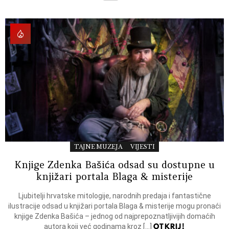
TAJNE MUZEJA
VIJESTI
Knjige Zdenka Bašića odsad su dostupne u
knjižari portala Blaga & misterije
Ljubitelji hrvatske mitologije, narodnih predaja i fantastične
ilustracije odsad u knjižari portala Blaga & misterije mogu pronaći
knjige Zdenka Bašića – jednog od najprepoznatljivijih domaćih
OTKRIJ!
autora koji već godinama kroz […]