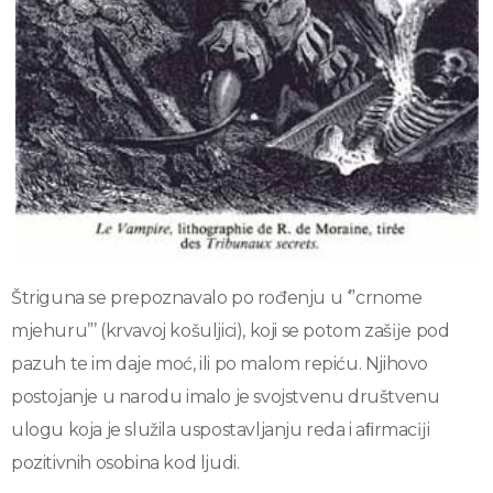
Štriguna se prepoznavalo po rođenju u ‘”crnome
mjehuru”’ (krvavoj košuljici), koji se potom zašĳe pod
pazuh te im daje moć, ili po malom repiću. Njihovo
postojanje u narodu imalo je svojstvenu društvenu
ulogu koja je služila uspostavljanju reda i aﬁrmacĳi
pozitivnih osobina kod ljudi.