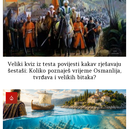
Veliki kviz iz testa povijesti kakav rješavaju
šestaši: Koliko poznaješ vrijeme Osmanlija,
tvrđava i velikih bitaka?