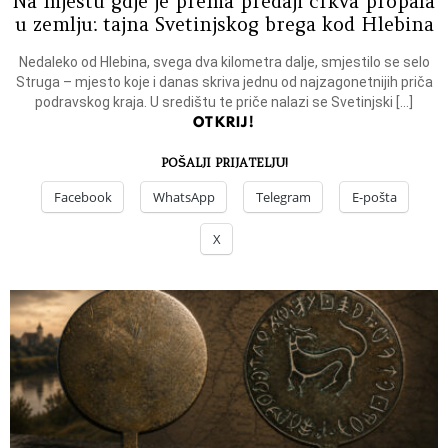
Na mjestu gdje je prema predaji crkva propala
u zemlju: tajna Svetinjskog brega kod Hlebina
Nedaleko od Hlebina, svega dva kilometra dalje, smjestilo se selo
Struga – mjesto koje i danas skriva jednu od najzagonetnijih priča
podravskog kraja. U središtu te priče nalazi se Svetinjski […]
OTKRIJ!
POŠALJI PRIJATELJU!
Facebook
WhatsApp
Telegram
E-pošta
X