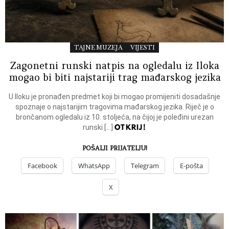
TAJNE MUZEJA
VIJESTI
Zagonetni runski natpis na ogledalu iz Iloka
mogao bi biti najstariji trag mađarskog jezika
U Iloku je pronađen predmet koji bi mogao promijeniti dosadašnje
spoznaje o najstarijim tragovima mađarskog jezika. Riječ je o
brončanom ogledalu iz 10. stoljeća, na čijoj je poleđini urezan
OTKRIJ!
runski […]
POŠALJI PRIJATELJU!
Facebook
WhatsApp
Telegram
E-pošta
X