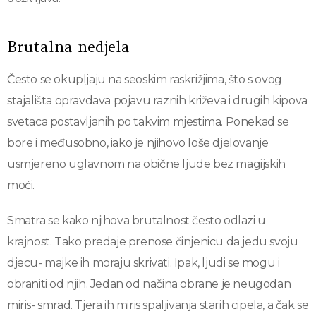
Brutalna nedjela
Često se okupljaju na seoskim raskrižjima, što s ovog
stajališta opravdava pojavu raznih križeva i drugih kipova
svetaca postavljanih po takvim mjestima. Ponekad se
bore i međusobno, iako je njihovo loše djelovanje
usmjereno uglavnom na obične ljude bez magijskih
moći.
Smatra se kako njihova brutalnost često odlazi u
krajnost. Tako predaje prenose činjenicu da jedu svoju
djecu- majke ih moraju skrivati. Ipak, ljudi se mogu i
obraniti od njih. Jedan od načina obrane je neugodan
miris- smrad. Tjera ih miris spaljivanja starih cipela, a čak se