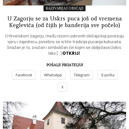
KAZIVANJA I OBIČAJI
U Zagorju se za Uskrs puca još od vremena
Keglevića (od čijih je banderija sve počelo)
U Hrvatskom zagorju, među nizom uskrsnih običaja koji povezuju
vjeru i zajednicu, posebno se ističe tradicija pucanja kuburaša.
Snažan je to, zvučan i simboličan čin kojim se obilježava Uskrs.
OTKRIJ!
Iako […]
POŠALJI PRIJATELJU!
Facebook
WhatsApp
Telegram
E-pošta
X