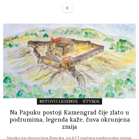
X
MITOVI I LEGENDE
UTVRDE
Na Papuku postoji Kamengrad čije zlato u
podrumima, legenda kaže, čuva okrunjena
zmija
Visoko na obroncima Papuka, na 612 metara nadmorske visine,