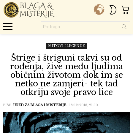
C
SWITC
SKIN
Pretraga...
Menu
MITOVI I LEGENDE
Štrige i štriguni takvi su od
rođenja, žive među ljudima
običnim životom dok im se
netko ne zamjeri- tek tad
otkriju svoje pravo lice
PIŠE:
URED ZA BLAGA I MISTERIJE
18/12/2018, 21:30