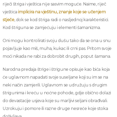
rĳeči štriga i vještica nĳe sasvim moguće. Naime, rĳeč
vještica
implicira na vještinu, znanje koje se učenjem
stječe
, dok se kod štriga radi o nasljednoj karakteristici.
Kod štriguna se zamjećuju i elementi šamanizma.
Oni mogu kontrolirati svoju dušu tako da se ona u snu
pojavljuje kao miš, muha, kukac ili crni pas. Pritom svoje
moći nikada ne rabi za dobrobit drugih, poput šamana.
Narodna predaja štrige i štrigune opisuje kao bića koja
će uglavnom napadati svoje suseljane koji su im se na
neki način zamjerili. Uglavnom se udružuju s drugim
štrigunima i kreću u noćne pohode, gdje obično dolazi
do devastacije usjeva koje su marljivi seljani obrađivali.
Uzrokuju i pomore ili razne druge nesreće koje stoka
doživljava.