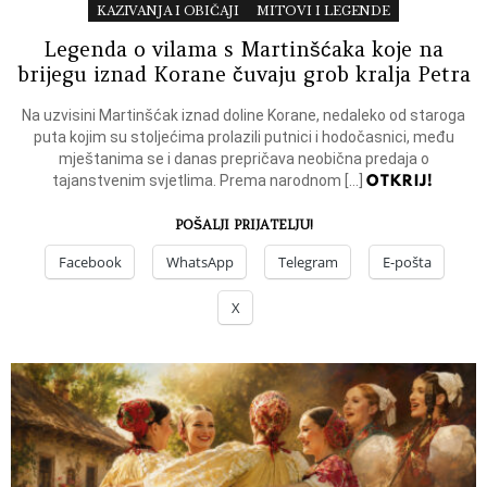
KAZIVANJA I OBIČAJI
MITOVI I LEGENDE
Legenda o vilama s Martinšćaka koje na
brijegu iznad Korane čuvaju grob kralja Petra
Na uzvisini Martinšćak iznad doline Korane, nedaleko od staroga
puta kojim su stoljećima prolazili putnici i hodočasnici, među
mještanima se i danas prepričava neobična predaja o
OTKRIJ!
tajanstvenim svjetlima. Prema narodnom […]
POŠALJI PRIJATELJU!
Facebook
WhatsApp
Telegram
E-pošta
X