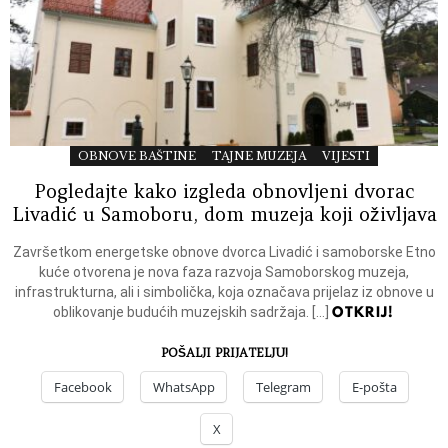
OBNOVE BAŠTINE
TAJNE MUZEJA
VIJESTI
Pogledajte kako izgleda obnovljeni dvorac
Livadić u Samoboru, dom muzeja koji oživljava
Završetkom energetske obnove dvorca Livadić i samoborske Etno
kuće otvorena je nova faza razvoja Samoborskog muzeja,
infrastrukturna, ali i simbolička, koja označava prijelaz iz obnove u
OTKRIJ!
oblikovanje budućih muzejskih sadržaja. […]
POŠALJI PRIJATELJU!
Facebook
WhatsApp
Telegram
E-pošta
X