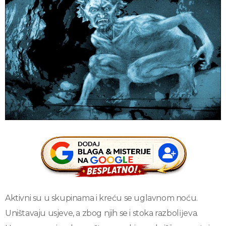
Aktivni su u skupinama i kreću se uglavnom noću.
Uništavaju usjeve, a zbog njih se i stoka razbolĳeva.