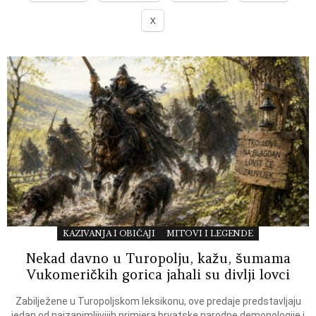
X
KAZIVANJA I OBIČAJI
MITOVI I LEGENDE
Nekad davno u Turopolju, kažu, šumama
Vukomeričkih gorica jahali su divlji lovci
Zabilježene u Turopoljskom leksikonu, ove predaje predstavljaju
jedan od najzanimljivijih primjera hrvatske narodne demonologije i