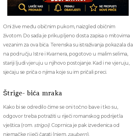
Oni žive među običnim pukom, naizgled običnim
životom. Do sada je prikupljeno dosta zapisa o mitovima
vezanim za ova bića. Terenska su istraživanja pokazala da
na području Istre i Kvarnera, pogotovo u malim selima,
stariji ljudi vjeruju u njihovo postojanje. Kad i ne vjeruju,
sjećaju se priča o njima koje su im pričali preci.
Štrige- bića mraka
Kako bi se odredilo čime se oni točno bave i tko su,
odgovor treba potražiti u riječi romanskog podrijetla
vještica (rom.
strigoi)
. Coprnica je pak izvedenica od
njemačke rĳeči čarati (njem.
zaubern
).