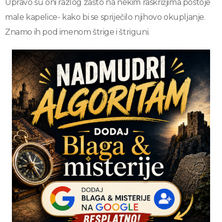
Upravo su oni razlog zašto na nekim raskrižjima postoje
male kapelice- kako bi se spriječilo njihovo okupljanje.
Znamo ih pod imenom štrige i štriguni.