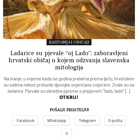
KAZIVANJA I OBIČAJI
Ladarice su pjevale “oj Lado”: zaboravljeni
hrvatski običaj u kojem odzvanja slavenska
mitologija
Na Ivanje, u vrijeme kada se godina prelama prema ljetu, hrvatskim
su selima nekoć prolazile djevojke ovjenčane cvijećem. Zvale su se
ladarice. Pjevale su obredne pjesme s pripjevom “lado, lado” […]
OTKRIJ!
POŠALJI PRIJATELJU!
Facebook
WhatsApp
Telegram
E-pošta
X