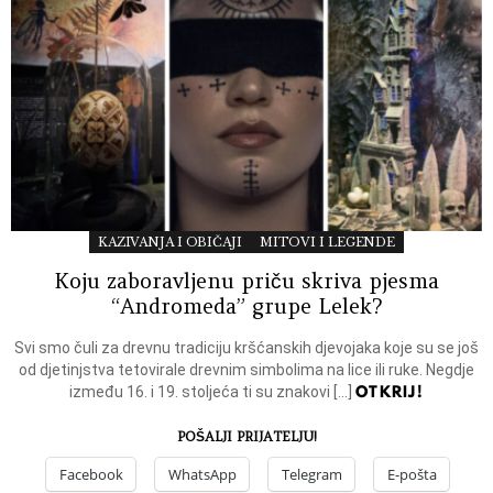
KAZIVANJA I OBIČAJI
MITOVI I LEGENDE
Koju zaboravljenu priču skriva pjesma
“Andromeda” grupe Lelek?
Svi smo čuli za drevnu tradiciju kršćanskih djevojaka koje su se još
od djetinjstva tetovirale drevnim simbolima na lice ili ruke. Negdje
OTKRIJ!
između 16. i 19. stoljeća ti su znakovi […]
POŠALJI PRIJATELJU!
Facebook
WhatsApp
Telegram
E-pošta