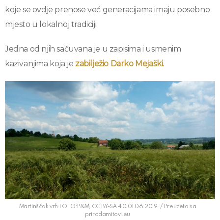
koje se ovdje prenose već generacijama imaju posebno
mjesto u lokalnoj tradiciji.
Jedna od njih sačuvana je u zapisima i usmenim
kazivanjima koja je
zabilježio Darko Mejaški.
Martinščak vrh FOTO:P&M, CC BY-SA 4.0 01.06.2019. / Preuzeto sa
prirodamitovi.eu