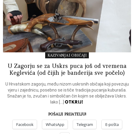
KAZIVANJA I OBIČAJI
U Zagorju se za Uskrs puca još od vremena
Keglevića (od čijih je banderija sve počelo)
U Hrvatskom zagorju, među nizom uskrsnih običaja koji povezuju
vjeru i zajednicu, posebno se ističe tradicija pucanja kuburaša.
Snažan je to, zvučan i simboličan čin kojim se obilježava Uskrs.
OTKRIJ!
Iako […]
POŠALJI PRIJATELJU!
Facebook
WhatsApp
Telegram
E-pošta