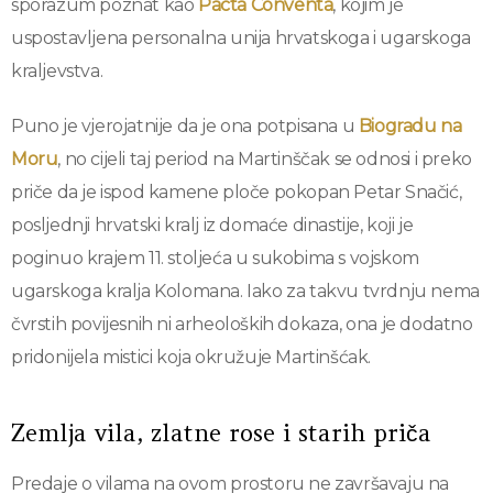
sporazum poznat kao
Pacta Conventa
, kojim je
uspostavljena personalna unija hrvatskoga i ugarskoga
kraljevstva.
Puno je vjerojatnije da je ona potpisana u
Biogradu na
Moru
, no cijeli taj period na Martinščak se odnosi i preko
priče da je ispod kamene ploče pokopan Petar Snačić,
posljednji hrvatski kralj iz domaće dinastije, koji je
poginuo krajem 11. stoljeća u sukobima s vojskom
ugarskoga kralja Kolomana. Iako za takvu tvrdnju nema
čvrstih povijesnih ni arheoloških dokaza, ona je dodatno
pridonijela mistici koja okružuje Martinšćak.
Zemlja vila, zlatne rose i starih priča
Predaje o vilama na ovom prostoru ne završavaju na