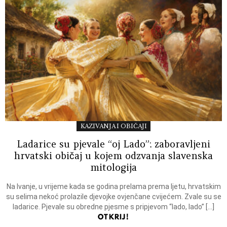
KAZIVANJA I OBIČAJI
Ladarice su pjevale “oj Lado”: zaboravljeni
hrvatski običaj u kojem odzvanja slavenska
mitologija
Na Ivanje, u vrijeme kada se godina prelama prema ljetu, hrvatskim
su selima nekoć prolazile djevojke ovjenčane cvijećem. Zvale su se
ladarice. Pjevale su obredne pjesme s pripjevom “lado, lado” […]
OTKRIJ!