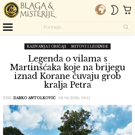
C
SWITC
SKIN
Pretraga...
Menu
KAZIVANJA I OBIČAJI
MITOVI I LEGENDE
Legenda o vilama s
Martinšćaka koje na brijegu
iznad Korane čuvaju grob
kralja Petra
PIŠE:
DARKO ANTOLKOVIĆ
02/06/2026, 09:15