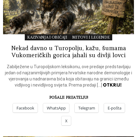
KAZIVANJA I OBIČAJI
MITOVI I LEGENDE
Nekad davno u Turopolju, kažu, šumama
Vukomeričkih gorica jahali su divlji lovci
Zabilježene u Turopoljskom leksikonu, ove predaje predstavljaju
jedan od najzanimljivijih primjera hrvatske narodne demonologije i
vjerovanja u nadnaravna bića koja obitavaju na granici između
OTKRIJ!
vidljivog i nevidljivog svijeta. Prema predaji […]
POŠALJI PRIJATELJU!
Facebook
WhatsApp
Telegram
E-pošta
X