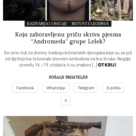
KAZIVANJA I OBIČAJI
MITOVI I LEGENDE
Koju zaboravljenu priču skriva pjesma
“Andromeda” grupe Lelek?
Svi smo čuli za drevnu tradiciju kršćanskih djevojaka koje su se još
od djetinjstva tetovirale drevnim simbolima na lice ili ruke. Negdje
OTKRIJ!
između 16. i 19. stoljeća ti su znakovi […]
POŠALJI PRIJATELJU!
Facebook
WhatsApp
Telegram
E-pošta
X