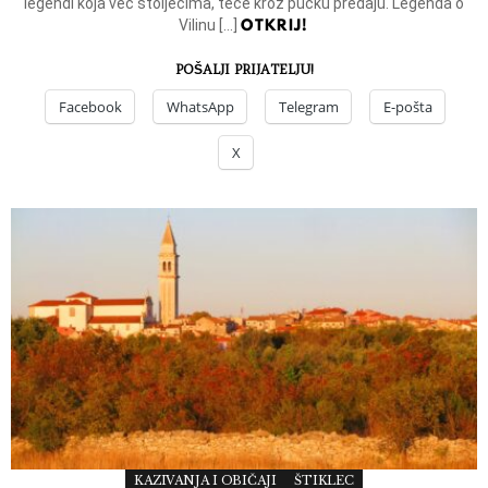
legendi koja već stoljećima, teče kroz pučku predaju. Legenda o
OTKRIJ!
Vilinu […]
POŠALJI PRIJATELJU!
Facebook
WhatsApp
Telegram
E-pošta
X
KAZIVANJA I OBIČAJI
ŠTIKLEC