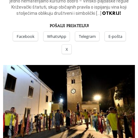
jedno nematerijalno kulturno dobro – Vinsko-pajdaške regule
Križevački štatuti, skup običajnih pravila o ispijanju vina koji
OTKRIJ!
stoljećima oblikuju društveni i simbolički […]
POŠALJI PRIJATELJU!
Facebook
WhatsApp
Telegram
E-pošta
X