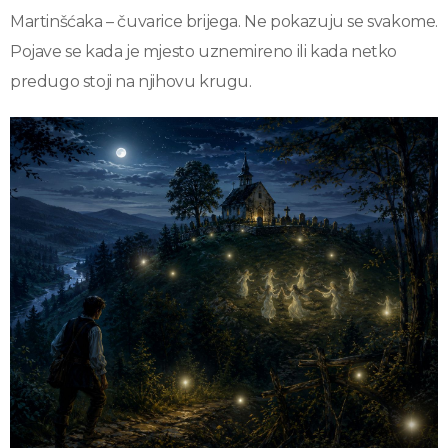
Martinšćaka – čuvarice brijega. Ne pokazuju se svakome.
Pojave se kada je mjesto uznemireno ili kada netko
predugo stoji na njihovu krugu.