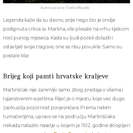
Ilustracija Izvor: Darko Mejaški
Legenda kaže da su davno, prije nego što je ondje
podignuta crkva sv. Martina, vile plesale na vrhu tijekom
noći punog mjeseca. Kada su ljudi počeli dolaziti i
ostavljati svoje tragove, one se nisu povukle. Samo su
postale tiše.
Brijeg koji pamti hrvatske kraljeve
Martinšćak nije zanimljiv samo zbog predaja o vilama i
tajanstvenim svjetlima. Riječ je o mjestu koje već dugo
zaokuplja pozornost povjesničara. Prema nekim
tumačenjima, upravo se na području Martinšćaka
nekada nalazilo naselje u kojem je 1102. godine sklopljen