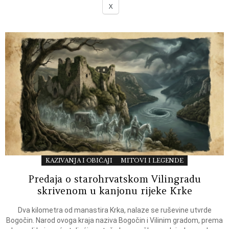
X
KAZIVANJA I OBIČAJI
MITOVI I LEGENDE
Predaja o starohrvatskom Vilingradu
skrivenom u kanjonu rijeke Krke
Dva kilometra od manastira Krka, nalaze se ruševine utvrde
Bogočin. Narod ovoga kraja naziva Bogočin i Vilinim gradom, prema