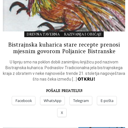
DREVNA TAVERNA
KAZIVANJA I OBIČAJI
Bistrajnska kuharica stare recepte prenosi
mjesnim govorom Poljanice Bistranske
U lipnju smo na poklon dobili zanimljivu knjižicu pod nazivom
Bistrajnska kuharica. Podnaslov Tradicionalna jela bistrajnskega
kraja z obratem v neke najnoveiše trende 21. stoletja nagovještava
OTKRIJ!
što nas čeka između […]
POŠALJI PRIJATELJU!
Facebook
WhatsApp
Telegram
E-pošta
X