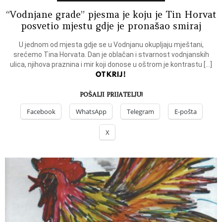
“Vodnjane grade” pjesma je koju je Tin Horvat
posvetio mjestu gdje je pronašao smiraj
U jednom od mjesta gdje se u Vodnjanu okupljaju mještani,
srećemo Tina Horvata. Dan je oblačan i stvarnost vodnjanskih
ulica, njihova praznina i mir koji donose u oštrom je kontrastu […]
OTKRIJ!
POŠALJI PRIJATELJU!
Facebook
WhatsApp
Telegram
E-pošta
X