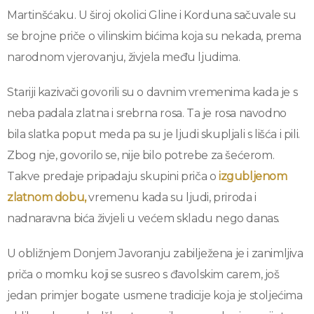
Martinšćaku. U široj okolici Gline i Korduna sačuvale su
se brojne priče o vilinskim bićima koja su nekada, prema
narodnom vjerovanju, živjela među ljudima.
Stariji kazivači govorili su o davnim vremenima kada je s
neba padala zlatna i srebrna rosa. Ta je rosa navodno
bila slatka poput meda pa su je ljudi skupljali s lišća i pili.
Zbog nje, govorilo se, nije bilo potrebe za šećerom.
Takve predaje pripadaju skupini priča o
izgubljenom
zlatnom dobu,
vremenu kada su ljudi, priroda i
nadnaravna bića živjeli u većem skladu nego danas.
U obližnjem Donjem Javoranju zabilježena je i zanimljiva
priča o momku koji se susreo s đavolskim carem, još
jedan primjer bogate usmene tradicije koja je stoljećima