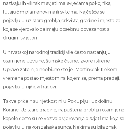
nazivaju ih vilinskim svjetlima, svijećama pokojnika,
lutajućim plamenovima ili svitcima. Najčešće se
pojavljuju uz stara groblja, crkvišta, gradine i mjesta za
koja se vjerovalo da imaju posebnu povezanost s
drugim svijetom.
U hrvatskoj narodnoj tradiciji vile često nastanjuju
osamljene uzvisine, šumske čistine, izvore i stijene.
Upravo zato nije neobično što je i Martinšćak tijekom
vremena postao mjestom na kojem se, prema predaji,
pojavljuju njihovi tragovi.
Takve priče nisu rijetkost ni u Pokuplju i uz dolinu
Korane. Uz stare gradine, napuštena groblja i osamljene
kapele često su se vezivala vjerovanja o svjetlima koja se
pojavljuju nakon zalaska sunca. Nekima su bila znak