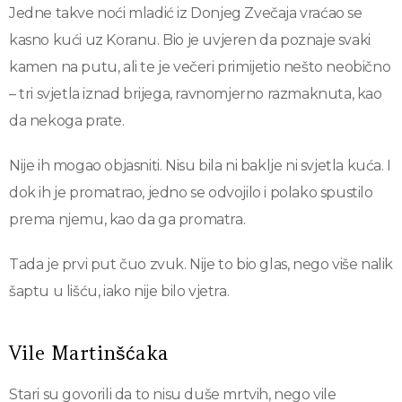
Jedne takve noći mladić iz Donjeg Zvečaja vraćao se
kasno kući uz Koranu. Bio je uvjeren da poznaje svaki
kamen na putu, ali te je večeri primijetio nešto neobično
– tri svjetla iznad brijega, ravnomjerno razmaknuta, kao
da nekoga prate.
Nije ih mogao objasniti. Nisu bila ni baklje ni svjetla kuća. I
dok ih je promatrao, jedno se odvojilo i polako spustilo
prema njemu, kao da ga promatra.
Tada je prvi put čuo zvuk. Nije to bio glas, nego više nalik
šaptu u lišću, iako nije bilo vjetra.
Vile Martinšćaka
Stari su govorili da to nisu duše mrtvih, nego vile