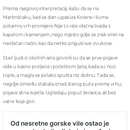
Prema njegovoj interpretaciji, kažu da se na
Martinšćaku, kad se dan ugasi iza Korane i šuma
potamni, vrh promijeni. Nije to više obična livada s
kapelom i kamenjem, nego mjesto gdje se zrak smiri na
neobičan način, kao da netko priguši sve zvukove.
Stari ljudi iz okolnih sela govorili su da se prve pojave
vide u kasno proljeće i početkom ljeta, kada su noći
tople, a magla se polako spušta niz dolinu. Tada se,
negdje između stabala iznad starog puta prema vrhu,
pojave sitna svjetla. Izgledaju poput žeravica, ali bez
vatre koja gori.