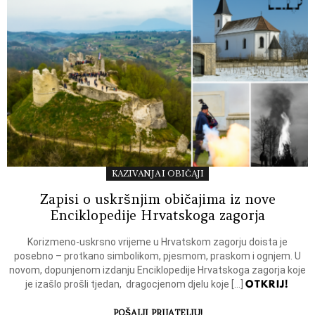
KAZIVANJA I OBIČAJI
Zapisi o uskršnjim običajima iz nove
Enciklopedije Hrvatskoga zagorja
Korizmeno-uskrsno vrijeme u Hrvatskom zagorju doista je
posebno – protkano simbolikom, pjesmom, praskom i ognjem. U
novom, dopunjenom izdanju Enciklopedije Hrvatskoga zagorja koje
OTKRIJ!
je izašlo prošli tjedan, dragocjenom djelu koje […]
POŠALJI PRIJATELJU!