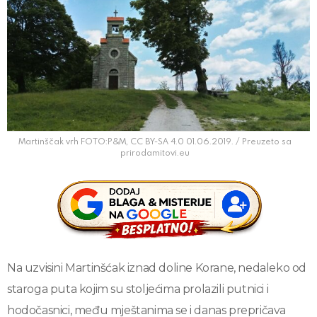
Martinščak vrh FOTO:P&M, CC BY-SA 4.0 01.06.2019. / Preuzeto sa
prirodamitovi.eu
Na uzvisini Martinšćak iznad doline Korane, nedaleko od
staroga puta kojim su stoljećima prolazili putnici i
hodočasnici, među mještanima se i danas prepričava