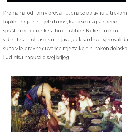
Prema narodnom vjerovanju, ona se pojavljuju tijekom
toplih proljetnih i ljetnih noći, kada se magla počne
spuštati niz obronke, a brijeg utihne. Neki su u njima
vidjeli tek neobjašnjivu pojavu, dok su drugi vjerovali da
su to vile, drevne čuvarice mjesta koje ni nakon dolaska
ljudi nisu napustile svoj brijeg.