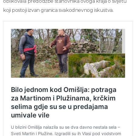
oblikovala predodžbe stanovnika ovoga kraja o svijetu
koji postoji izvan granica svakodnevnog iskustva.