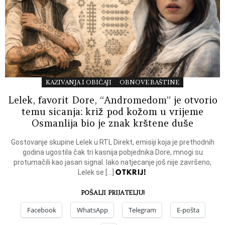
KAZIVANJA I OBIČAJI
OBNOVE BAŠTINE
Lelek, favorit Dore, “Andromedom” je otvorio
temu sicanja: križ pod kožom u vrijeme
Osmanlija bio je znak krštene duše
Gostovanje skupine Lelek u RTL Direkt, emisiji koja je prethodnih
godina ugostila čak tri kasnija pobjednika Dore, mnogi su
protumačili kao jasan signal. Iako natjecanje još nije završeno,
OTKRIJ!
Lelek se […]
POŠALJI PRIJATELJU!
Facebook
WhatsApp
Telegram
E-pošta