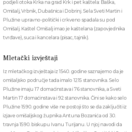
podjeli otoka Krka na grad Krk i pet kaštela: Baška,
Omišalj, Vrbnik, Dubašnica i Dobrinj. Sela Sveti Martin i
Plužine upravno-politički i crkveno spadala su pod
Omišalj. Kaštel Omišalj imao je kaštelana (zapovjednika
tvrđave), suca i kancelara (pisac, tajnik).
Mletački izvještaji
Iz mletačkog izvještaja iz 1540. godine saznajemo da je
omišaljsko područje tada imalo 1215 stanovnika. Selo
Plužine imaju 17 domaćinstava i 76 stanovnika, a Sveti
Martin 17 domaćinstava i 92 stanovnika. Čini se kako selo
Plužine 1590. godine više ne postoji što se da zaključiti iz
izjave omišaljskog župnika Antuna Bozanića od 30.
travnja 1590. biskupu Ivanu Turijanu. U njoj navodi da