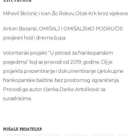
Mihovil Bolonić i Ivan Žic Rokov, Otok Krk kroz vijekove
Anton Bozanić, OMIŠALJ I OMIŠALJSKO PODRUČJE
povijesni hod i drevna župa
Volonterski projekt “U potrazi za frankopanskim
posjedima” koji se provodi od 2019. godine. Cilj je
projekta prezentiranje i dokumentiranje cjelokupne
frankopanske baštine bez prostornog ograničenja.
Provodi ga autor članka Darko Antolković sa
suradnicima.
POŠALJI PRIJATELJU!