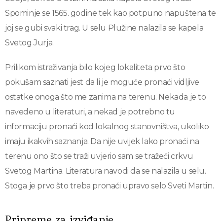
Spominje se 1565. godine tek kao potpuno napuštena te
joj se gubi svaki trag. U selu Plužine nalazila se kapela
Svetog Jurja.
Prilikom istraživanja bilo kojeg lokaliteta prvo što
pokušam saznati jest da li je moguće pronaći vidljive
ostatke onoga što me zanima na terenu. Nekada je to
navedeno u literaturi, a nekad je potrebno tu
informaciju pronaći kod lokalnog stanovništva, ukoliko
imaju ikakvih saznanja. Da nije uvijek lako pronaći na
terenu ono što se traži uvjerio sam se tražeći crkvu
Svetog Martina. Literatura navodi da se nalazila u selu.
Stoga je prvo što treba pronaći upravo selo Sveti Martin.
Pripreme za izviđanje