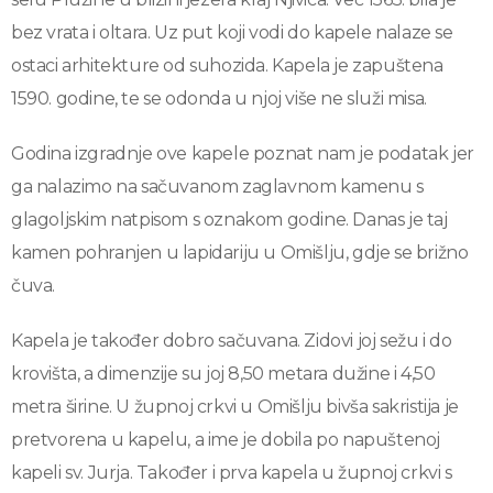
bez vrata i oltara. Uz put koji vodi do kapele nalaze se
ostaci arhitekture od suhozida. Kapela je zapuštena
1590. godine, te se odonda u njoj više ne služi misa.
Godina izgradnje ove kapele poznat nam je podatak jer
ga nalazimo na sačuvanom zaglavnom kamenu s
glagoljskim natpisom s oznakom godine. Danas je taj
kamen pohranjen u lapidariju u Omišlju, gdje se brižno
čuva.
Kapela je također dobro sačuvana. Zidovi joj sežu i do
krovišta, a dimenzije su joj 8,50 metara dužine i 4,50
metra širine. U župnoj crkvi u Omišlju bivša sakristija je
pretvorena u kapelu, a ime je dobila po napuštenoj
kapeli sv. Jurja. Također i prva kapela u župnoj crkvi s