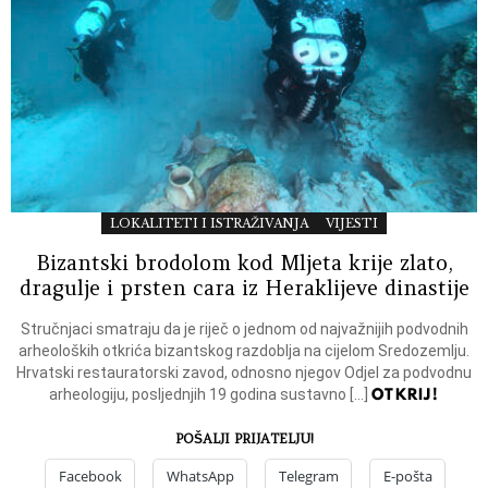
LOKALITETI I ISTRAŽIVANJA
VIJESTI
Bizantski brodolom kod Mljeta krije zlato,
dragulje i prsten cara iz Heraklijeve dinastije
Stručnjaci smatraju da je riječ o jednom od najvažnijih podvodnih
arheoloških otkrića bizantskog razdoblja na cijelom Sredozemlju.
Hrvatski restauratorski zavod, odnosno njegov Odjel za podvodnu
OTKRIJ!
arheologiju, posljednjih 19 godina sustavno […]
POŠALJI PRIJATELJU!
Facebook
WhatsApp
Telegram
E-pošta