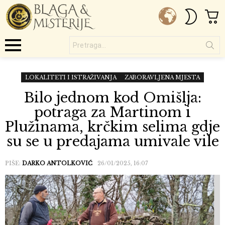
C
SWITC
SKIN
Pretraga...
Menu
LOKALITETI I ISTRAŽIVANJA
ZABORAVLJENA MJESTA
Bilo jednom kod Omišlja:
potraga za Martinom i
Plužinama, krčkim selima gdje
su se u predajama umivale vile
PIŠE:
DARKO ANTOLKOVIĆ
26/01/2025, 16:07