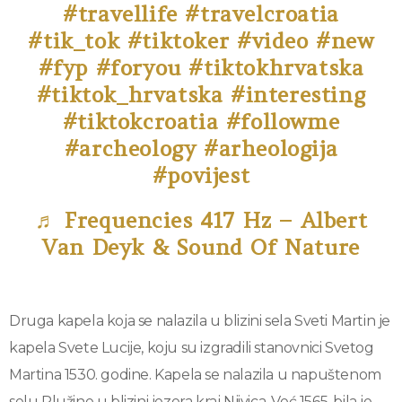
#travellife
#travelcroatia
#tik_tok
#tiktoker
#video
#new
#fyp
#foryou
#tiktokhrvatska
#tiktok_hrvatska
#interesting
#tiktokcroatia
#followme
#archeology
#arheologija
#povijest
♬ Frequencies 417 Hz – Albert
Van Deyk & Sound Of Nature
Druga kapela koja se nalazila u blizini sela Sveti Martin je
kapela Svete Lucije, koju su izgradili stanovnici Svetog
Martina 1530. godine. Kapela se nalazila u napuštenom
selu Plužine u blizini jezera kraj Njivica. Već 1565. bila je