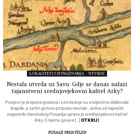
LOKALITETI I ISTRAŽIVANJA
UTVRDE
Nestala utvrda uz Savu: Gdje se danas nalazi
tajanstveni srednjovjekovni kaštel Arky?
Povijest je prepuna gradova i utvrda koje su stoljećima oblikovale
krajolik, a zatim gotovo potpuno nestale. Jedna od najvećih
zagonetki slavonskog Posavlja upravo je srednjovjekovni kaštel
OTKRIJ!
Arky. O njemu govore […]
POŠALJI PRIJATELJU!