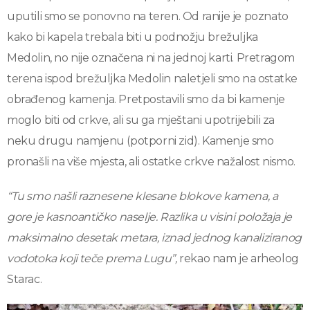
uputili smo se ponovno na teren. Od ranije je poznato
kako bi kapela trebala biti u podnožju brežuljka
Medolin, no nije označena ni na jednoj karti. Pretragom
terena ispod brežuljka Medolin naletjeli smo na ostatke
obrađenog kamenja. Pretpostavili smo da bi kamenje
moglo biti od crkve, ali su ga mještani upotrijebili za
neku drugu namjenu (potporni zid). Kamenje smo
pronašli na više mjesta, ali ostatke crkve nažalost nismo.
“Tu smo našli raznesene klesane blokove kamena, a
gore je kasnoantičko naselje. Razlika u visini položaja je
maksimalno desetak metara, iznad jednog kanaliziranog
vodotoka koji teče prema Lugu”,
rekao nam je arheolog
Starac.