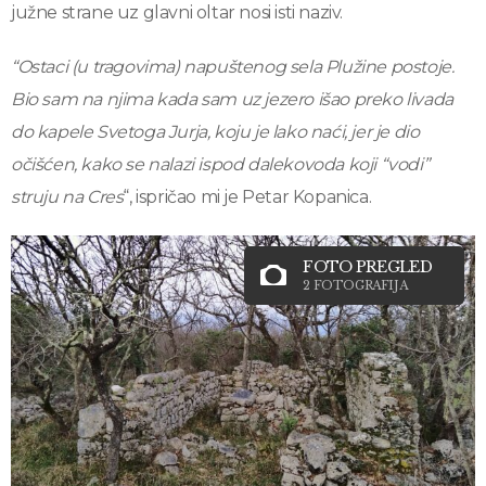
južne strane uz glavni oltar nosi isti naziv.
“Ostaci (u tragovima) napuštenog sela Plužine postoje.
Bio sam na njima kada sam uz jezero išao preko livada
do kapele Svetoga Jurja, koju je lako naći, jer je dio
očišćen, kako se nalazi ispod dalekovoda koji “vodi”
struju na Cres
“, ispričao mi je Petar Kopanica.
FOTO PREGLED
2 FOTOGRAFIJA