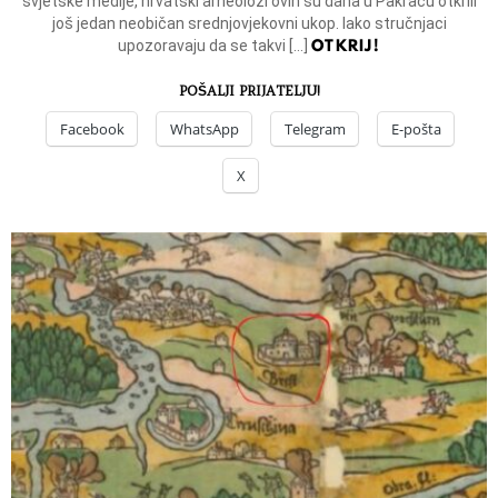
svjetske medije, hrvatski arheolozi ovih su dana u Pakracu otkrili
još jedan neobičan srednjovjekovni ukop. Iako stručnjaci
OTKRIJ!
upozoravaju da se takvi […]
POŠALJI PRIJATELJU!
Facebook
WhatsApp
Telegram
E-pošta
X