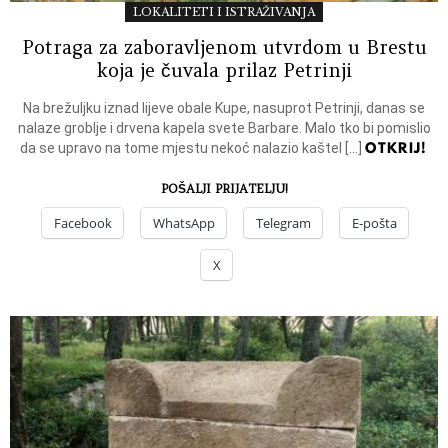
LOKALITETI I ISTRAŽIVANJA
Potraga za zaboravljenom utvrdom u Brestu
koja je čuvala prilaz Petrinji
Na brežuljku iznad lijeve obale Kupe, nasuprot Petrinji, danas se
nalaze groblje i drvena kapela svete Barbare. Malo tko bi pomislio
OTKRIJ!
da se upravo na tome mjestu nekoć nalazio kaštel […]
POŠALJI PRIJATELJU!
Facebook
WhatsApp
Telegram
E-pošta
X