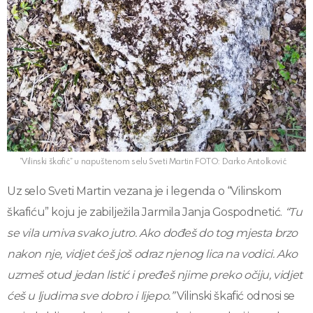
“Vilinski škafić” u napuštenom selu Sveti Martin FOTO: Darko Antolković
Uz selo Sveti Martin vezana je i legenda o “Vilinskom
škafiću” koju je zabilježila Jarmila Janja Gospodnetić.
“Tu
se vila umiva svako jutro. Ako dođeš do tog mjesta brzo
nakon nje, vidjet ćeš još odraz njenog lica na vodici. Ako
uzmeš otud jedan listić i pređeš njime preko očiju, vidjet
ćeš u ljudima sve dobro i lijepo.”
Vilinski škafić odnosi se