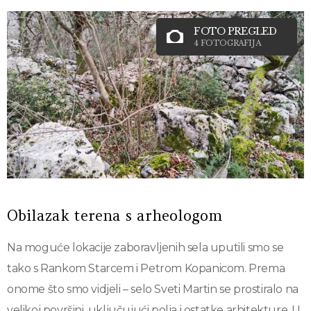
FOTO PREGLED
4 FOTOGRAFIJA
Obilazak terena s arheologom
Na moguće lokacije zaboravljenih sela uputili smo se
tako s Rankom Starcem i Petrom Kopanicom. Prema
onome što smo vidjeli – selo Sveti Martin se prostiralo na
velikoj površini, uključujući polja i ostatke arhitekture. U