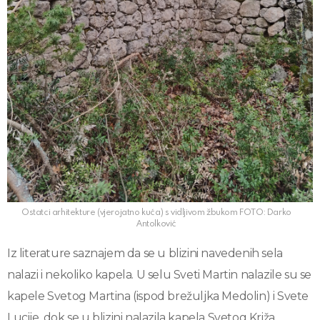
Ostatci arhitekture (vjerojatno kuća) s vidljivom žbukom FOTO: Darko
Antolković
Iz literature saznajem da se u blizini navedenih sela
nalazi i nekoliko kapela. U selu Sveti Martin nalazile su se
kapele Svetog Martina (ispod brežuljka Medolin) i Svete
Lucije, dok se u blizini nalazila kapela Svetog Križa.