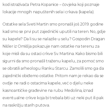
kod istraživača Petra Kopanice – čovjeka koji poznaje
lokacije mnogih napuštenih sela i crkava (kapela).
Ostatke sela Sveti Martin smo pronašli još 2019. godine
kad smo se prvi put zajednički uputili na teren. No, gdje
su kapele? Da li su se nalazile u selu? Gospodin Dragan
Nišler iz Omišlja pokazuje nam ostatke na terenu za
koje misli da su ostaci crkve Sv. Martina. Kako bismo bili
sigurni da smo pronašli traženu kapelu, za pomoć smo
se obratili arheologu Ranku Starcu. Zamolili smo ga da
zajednički obiđemo ostatke. Pritom nam je rekao da se
ovdje ne radi o ostacima kapele, već o djelu neke
kasnoantičke građevine na rubu Medolina, iznad
eventualne crkve koja bi trebala biti uz neki put ili pak
na raskrižju starih putova.