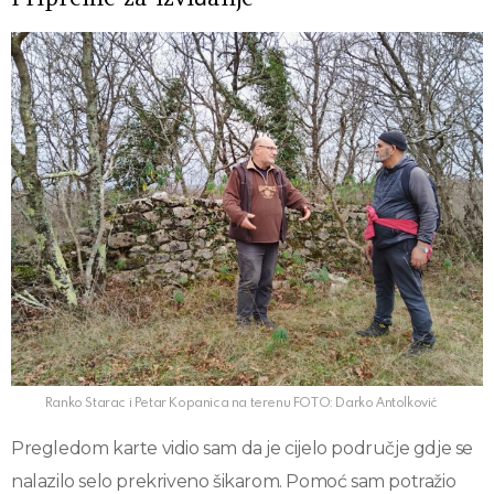
Ranko Starac i Petar Kopanica na terenu FOTO: Darko Antolković
Pregledom karte vidio sam da je cijelo područje gdje se
nalazilo selo prekriveno šikarom. Pomoć sam potražio