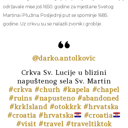
održavale mise još 1650. godine za mještane Svetog
Martina i Plužina. Posljednji put se spominje 1685.
godine. Uz crkvu su se nalazili zvonik i groblje.
@darko.antolkovic
Crkva Sv. Lucije u blizini
napuštenog sela Sv. Martin
#crkva
#churh
#kapela
#chapel
#ruins
#napusteno
#abandoned
#krkIsland
#otokkrk
#hrvatska
#croatia
#hrvatska
#croatia
#visit
#travel
#traveltiktok