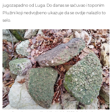
jugozapadno od Luga. Do danas se sačuvao i toponim
Plužini koji nedvojbeno ukazuje da se ovdje nalazilo to
selo.