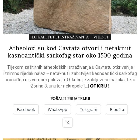
LOKALITETI I ISTRAŽIVANJA
VIJESTI
Arheolozi su kod Cavtata otvorili netaknut
kasnoantički sarkofag star oko 1500 godina
Tijekom zaštitnih arheoloških istraživanja u Cavtatu otkriven je
iznimno rijedak nalaz – netaknut i zabrtvljen kasnoantički sarkofag
pronađen u izvornom položaju. Otkriće je zabilježeno na lokalitetu
OTKRIJ!
Zorina 8, unutar nekropole […]
POŠALJI PRIJATELJU!
Facebook
WhatsApp
Telegram
E-pošta
X