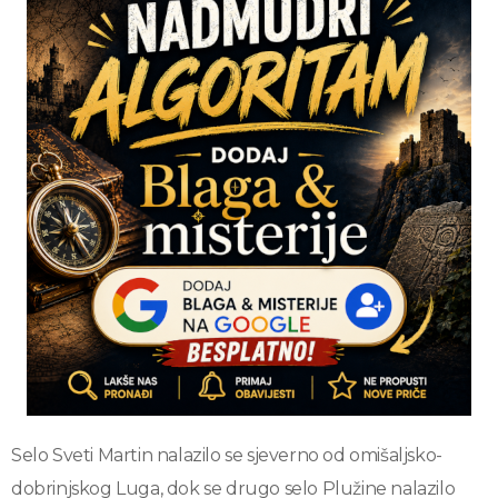
Selo Sveti Martin nalazilo se sjeverno od omišaljsko-
dobrinjskog Luga, dok se drugo selo Plužine nalazilo