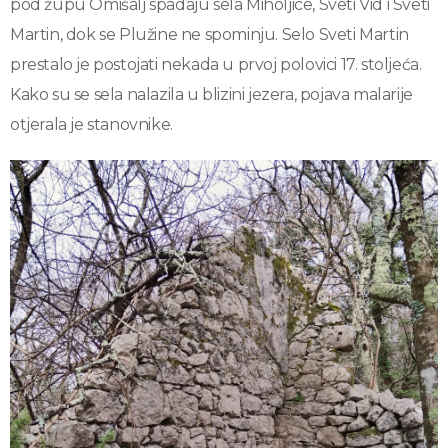
pod župu Omišalj spadaju sela Miholjice, Sveti Vid i Sveti
Martin, dok se Plužine ne spominju. Selo Sveti Martin
prestalo je postojati nekada u prvoj polovici 17. stoljeća.
Kako su se sela nalazila u blizini jezera, pojava malarije
otjerala je stanovnike.