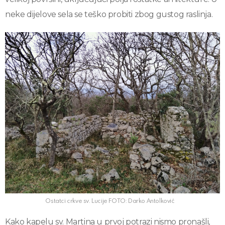
neke dijelove sela se teško probiti zbog gustog raslinja.
Ostatci crkve sv. Lucije FOTO: Darko Antolković
Kako kapelu sv. Martina u prvoj potrazi nismo pronašli,