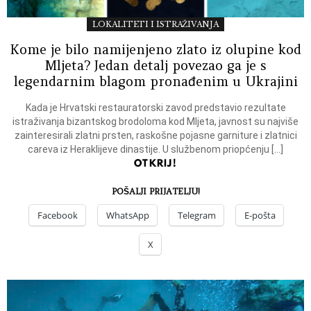
LOKALITETI I ISTRAŽIVANJA
Kome je bilo namijenjeno zlato iz olupine kod
Mljeta? Jedan detalj povezao ga je s
legendarnim blagom pronađenim u Ukrajini
Kada je Hrvatski restauratorski zavod predstavio rezultate
istraživanja bizantskog brodoloma kod Mljeta, javnost su najviše
zainteresirali zlatni prsten, raskošne pojasne garniture i zlatnici
careva iz Heraklijeve dinastije. U službenom priopćenju […]
OTKRIJ!
POŠALJI PRIJATELJU!
Facebook
WhatsApp
Telegram
E-pošta
X