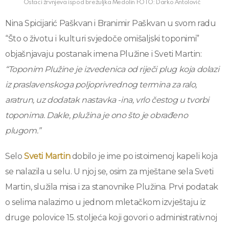
Ostaci žrvnjeva ispod brežuljka Medolin FOTO: Darko Antolović
Nina Spicijarić Paškvan i Branimir Paškvan u svom radu
“Što o životu i kulturi svjedoče omišaljski toponimi”
objašnjavaju postanak imena Plužine i Sveti Martin:
“Toponim Plužine je izvedenica od riječi plug koja dolazi
iz praslavenskoga poljoprivrednog termina za ralo,
aratrun, uz dodatak nastavka -ina, vrlo čestog u tvorbi
toponima. Dakle, plužina je ono što je obrađeno
plugom.”
Selo
Sveti Martin
dobilo je ime po istoimenoj kapeli koja
se nalazila u selu. U njoj se, osim za mještane sela Sveti
Martin, služila misa i za stanovnike Plužina. Prvi podatak
o selima nalazimo u jednom mletačkom izvještaju iz
druge polovice 15. stoljeća koji govori o administrativnoj