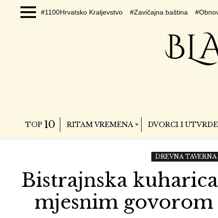
#1100Hrvatsko Kraljevstvo
#Zavičajna baština
#Obnov
Menu
10
TOP
RITAM VREMENA
DVORCI I UTVRDE
DREVNA TAVERNA
Bistrajnska kuharica
mjesnim govorom P