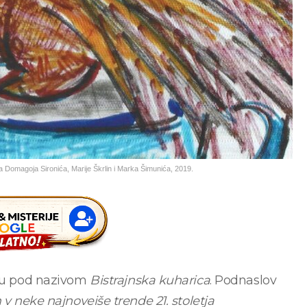
a Domagoja Sironića, Marije Škrlin i Marka Šimunića, 2019.
icu pod nazivom
Bistrajnska kuharica
. Podnaslov
 v neke najnoveiše trende 21. stoletja