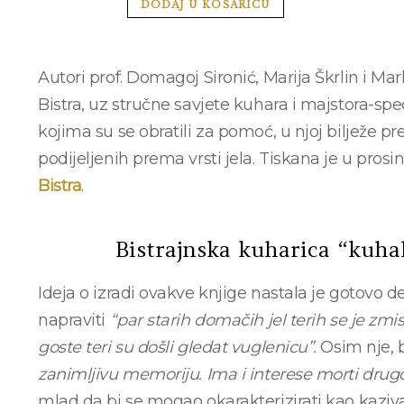
DODAJ U KOŠARICU
Autori prof. Domagoj Sironić, Marija Škrlin i M
Bistra, uz stručne savjete kuhara i majstora-spec
kojima su se obratili za pomoć, u njoj bilježe p
podijeljenih prema vrsti jela. Tiskana je u pro
Bistra
.
Bistrajnska kuharica “kuhala
Ideja o izradi ovakve knjige nastala je gotovo de
napraviti
“par starih domačih jel terih se je zm
goste teri su došli gledat vuglenicu”.
Osim nje, b
zanimljivu memoriju. Ima i interese morti dru
mlad da bi se mogao okarakterizirati kao kaziv