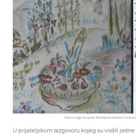
Korice knjige recepata “Bistrajnska kuharica” autora 
U prijateljskom razgovoru kojeg su vodili jedne v