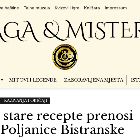
e baštine
Tajne muzeja
Kvizovi i igre
Knjižara
Impressum
MITOVI I LEGENDE
ZABORAVLJENA MJESTA
IST
KAZIVANJA I OBIČAJI
 stare recepte prenosi
oljanice Bistranske