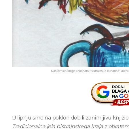
Naslovnica knjige recepata "Bistrajnska kuharica" autor
U lipnju smo na poklon dobili zanimljivu knjiž
Tradicionalna jela bistrajnskega kraja z obratem