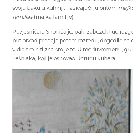
svoju baku u kuhinji, nazivajući ju pritom
majk
familias
(majka familije).
Povjesničara Sironića je, pak, zabezeknuo razgo
put otkad predaje petom razredu, dogodilo se da
vidio srp niti zna što je to. U međuvremenu, gr
Lešnjaka, koji je osnovao Udrugu kuhara.