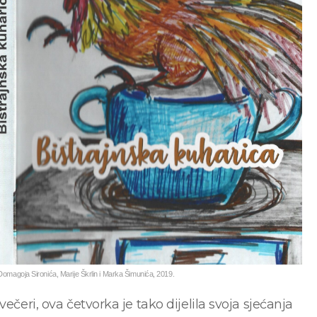
Domagoja Sironića, Marije Škrlin i Marka Šimunića, 2019.
ečeri, ova četvorka je tako dijelila svoja sjećanja