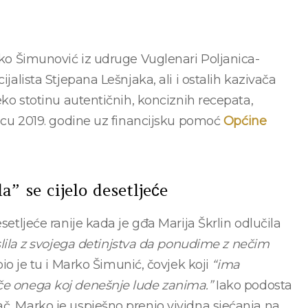
arko Šimunović iz udruge Vuglenari Poljanica-
ijalista Stjepana Lešnjaka, ali i ostalih kazivača
reko stotinu autentičnih, konciznih recepata,
sincu 2019. godine uz financijsku pomoć
Općine
” se cijelo desetljeće
setljeće ranije kada je gđa Marija Škrlin odlučila
islila z svojega detinjstva da ponudime z nečim
io je tu i Marko Šimunić, čovjek koji
“ima
gče onega koj denešnje lude zanima.”
Iako podosta
ač, Marko je uspješno prenio vividna sjećanja na