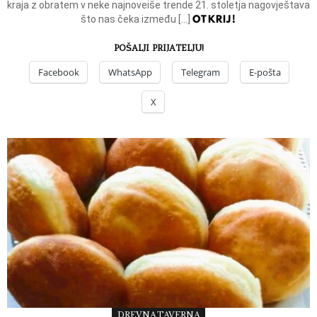
kraja z obratem v neke najnoveiše trende 21. stoletja nagovještava
OTKRIJ!
što nas čeka između […]
POŠALJI PRIJATELJU!
Facebook
WhatsApp
Telegram
E-pošta
X
DREVNA TAVERNA