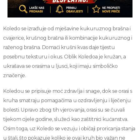
Koledo se izrađuje od mješavine kukuruznog brašna i
cvajerice, krušnog brašna ili kombinacije kukuruznog i
raženog brašna. Domaći krušni kvas daje tijestu
posebnu teksturu i okus. Oblik Koledoa je kružan, a
ukrašava se orasima u ljusci, koji imaju simboličko
značenje.
Koledou se pripisuje moć zdravlja i snage, dok se orasi s
kruha smatraju pomagačima u ozdravljenju i liječenju
bolesti. Upravo zbog tih vjerovanja, orasi su se čuvali
tijekom cijele godine, služeći kao zaštitnici kućanstva.
Osim toga, uz Koledo se vezuju i običaji proricanja stanja
u štali, što pokazuje koliko je ovaj kruh bio važan ne