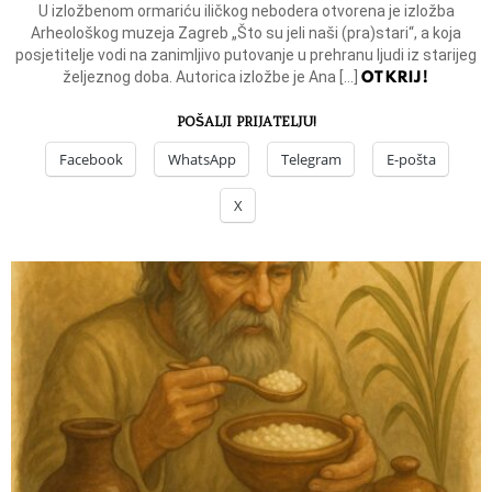
U izložbenom ormariću iličkog nebodera otvorena je izložba
Arheološkog muzeja Zagreb „Što su jeli naši (pra)stari“, a koja
posjetitelje vodi na zanimljivo putovanje u prehranu ljudi iz starijeg
OTKRIJ!
željeznog doba. Autorica izložbe je Ana […]
POŠALJI PRIJATELJU!
Facebook
WhatsApp
Telegram
E-pošta
X