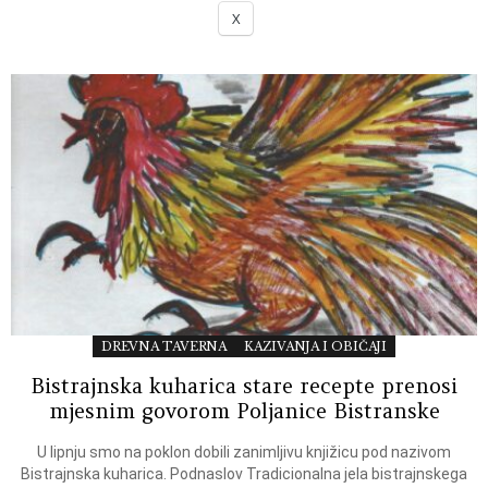
X
DREVNA TAVERNA
KAZIVANJA I OBIČAJI
Bistrajnska kuharica stare recepte prenosi
mjesnim govorom Poljanice Bistranske
U lipnju smo na poklon dobili zanimljivu knjižicu pod nazivom
Bistrajnska kuharica. Podnaslov Tradicionalna jela bistrajnskega