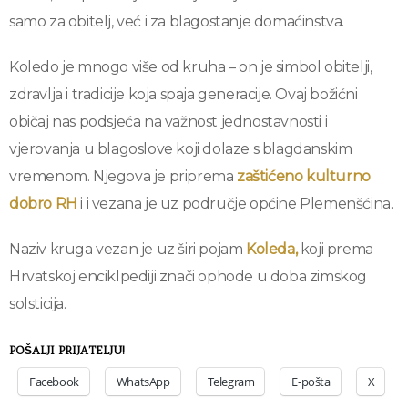
samo za obitelj, već i za blagostanje domaćinstva.
Koledo je mnogo više od kruha – on je simbol obitelji,
zdravlja i tradicije koja spaja generacije. Ovaj božićni
običaj nas podsjeća na važnost jednostavnosti i
vjerovanja u blagoslove koji dolaze s blagdanskim
vremenom. Njegova je priprema
zaštićeno kulturno
dobro RH
i i vezana je uz područje općine Plemenšćina.
Naziv kruga vezan je uz širi pojam
Koleda,
koji prema
Hrvatskoj enciklpediji znači ophode u doba zimskog
solsticija.
POŠALJI PRIJATELJU!
Facebook
WhatsApp
Telegram
E-pošta
X