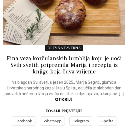
DREVNA TAVERNA
Fina veza korčulanskih lumblija koju je uoči
Svih svetih pripremila Marija i recepta iz
knjige koja čuva vrijeme
Na blagdan Svi sveti, u jesen 2025., Marija Šegvić, glumica
Hrvatskog narodnog kazališta u Splitu, odlučila je slobodan dan
posvetiti nečemu što ju vraća na otok, u djetinjstvo, u korijene. […]
OTKRIJ!
POŠALJI PRIJATELJU!
Facebook
WhatsApp
Telegram
E-pošta