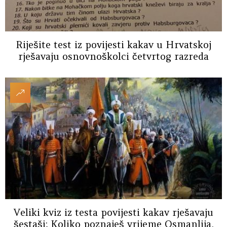
Riješite test iz povijesti kakav u Hrvatskoj
rješavaju osnovnoškolci četvrtog razreda
Veliki kviz iz testa povijesti kakav rješavaju
šestaši: Koliko poznaješ vrijeme Osmanlija,