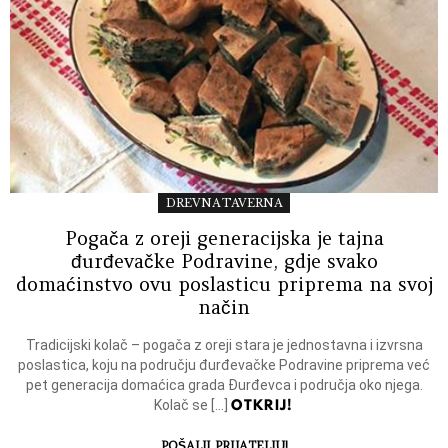
DREVNA TAVERNA
Pogača z oreji generacijska je tajna
đurđevačke Podravine, gdje svako
domaćinstvo ovu poslasticu priprema na svoj
način
Tradicijski kolač – pogača z oreji stara je jednostavna i izvrsna
poslastica, koju na području đurđevačke Podravine priprema već
pet generacija domaćica grada Đurđevca i područja oko njega.
OTKRIJ!
Kolač se […]
POŠALJI PRIJATELJU!