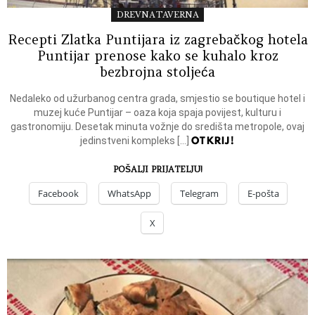
DREVNA TAVERNA
Recepti Zlatka Puntijara iz zagrebačkog hotela
Puntijar prenose kako se kuhalo kroz
bezbrojna stoljeća
Nedaleko od užurbanog centra grada, smjestio se boutique hotel i
muzej kuće Puntijar – oaza koja spaja povijest, kulturu i
gastronomiju. Desetak minuta vožnje do središta metropole, ovaj
OTKRIJ!
jedinstveni kompleks […]
POŠALJI PRIJATELJU!
Facebook
WhatsApp
Telegram
E-pošta
X