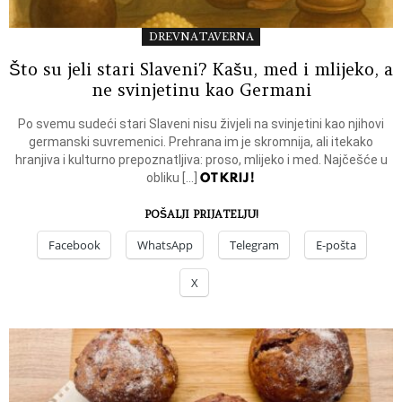
DREVNA TAVERNA
Što su jeli stari Slaveni? Kašu, med i mlijeko, a
ne svinjetinu kao Germani
Po svemu sudeći stari Slaveni nisu živjeli na svinjetini kao njihovi
germanski suvremenici. Prehrana im je skromnija, ali itekako
hranjiva i kulturno prepoznatljiva: proso, mlijeko i med. Najčešće u
OTKRIJ!
obliku […]
POŠALJI PRIJATELJU!
Facebook
WhatsApp
Telegram
E-pošta
X