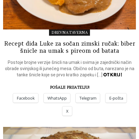
DREVNA TAVERNA
Recept dida Luke za sočan zimski ručak: biber
šnicle na umak s pireom od batata
Postoje brojne verzije šnicli na umak i svima je zajednički način
obrade svinjskog ili junećeg mesa. Obično od buta, narezano je na
OTKRIJ!
tanke šnicle koje se prvo kratko zapeku i […]
POŠALJI PRIJATELJU!
Facebook
WhatsApp
Telegram
E-pošta
X