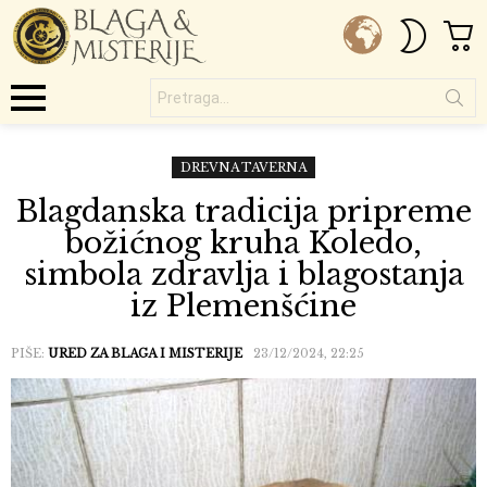
C
SWITC
SKIN
Pretraga...
Menu
DREVNA TAVERNA
Blagdanska tradicija pripreme
božićnog kruha Koledo,
simbola zdravlja i blagostanja
iz Plemenšćine
PIŠE:
URED ZA BLAGA I MISTERIJE
23/12/2024, 22:25