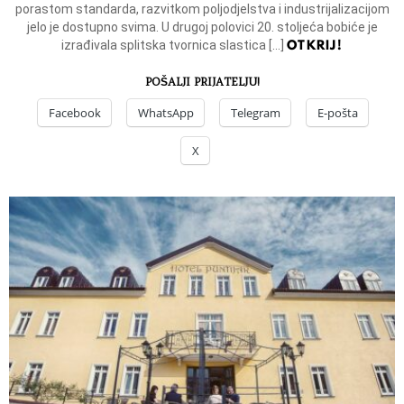
porastom standarda, razvitkom poljodjelstva i industrijalizacijom
jelo je dostupno svima. U drugoj polovici 20. stoljeća bobiće je
OTKRIJ!
izrađivala splitska tvornica slastica […]
POŠALJI PRIJATELJU!
Facebook
WhatsApp
Telegram
E-pošta
X