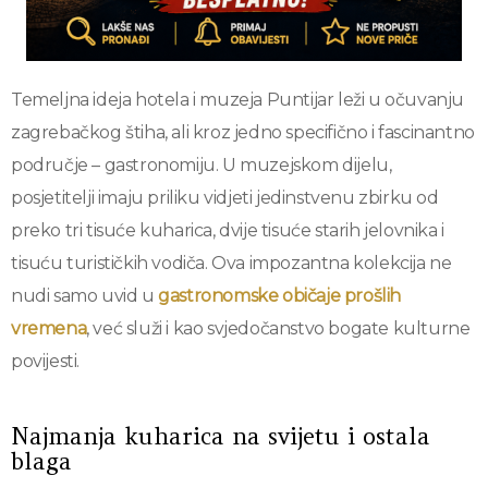
Temeljna ideja hotela i muzeja Puntijar leži u očuvanju
zagrebačkog štiha, ali kroz jedno specifično i fascinantno
područje – gastronomiju. U muzejskom dijelu,
posjetitelji imaju priliku vidjeti jedinstvenu zbirku od
preko tri tisuće kuharica, dvije tisuće starih jelovnika i
tisuću turističkih vodiča. Ova impozantna kolekcija ne
nudi samo uvid u
gastronomske običaje prošlih
vremena
, već služi i kao svjedočanstvo bogate kulturne
povijesti.
Najmanja kuharica na svijetu i ostala
blaga