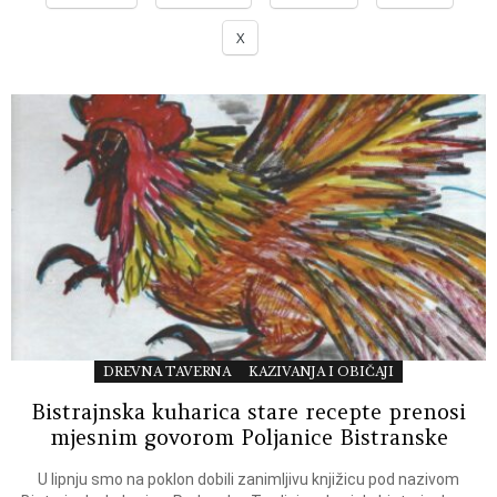
X
DREVNA TAVERNA
KAZIVANJA I OBIČAJI
Bistrajnska kuharica stare recepte prenosi
mjesnim govorom Poljanice Bistranske
U lipnju smo na poklon dobili zanimljivu knjižicu pod nazivom