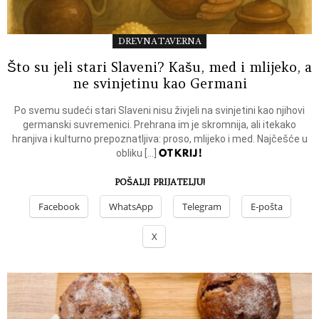
DREVNA TAVERNA
Što su jeli stari Slaveni? Kašu, med i mlijeko, a
ne svinjetinu kao Germani
Po svemu sudeći stari Slaveni nisu živjeli na svinjetini kao njihovi
germanski suvremenici. Prehrana im je skromnija, ali itekako
hranjiva i kulturno prepoznatljiva: proso, mlijeko i med. Najčešće u
OTKRIJ!
obliku […]
POŠALJI PRIJATELJU!
Facebook
WhatsApp
Telegram
E-pošta
X