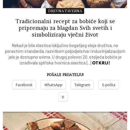
DREVNA TAVERNA
Tradicionalni recept za bobiće koji se
pripremaju za blagdan Svih svetih i
simboliziraju vječni život
Nekad je bila slastica isključivo bogatijeg sloja društva, no
porastom standarda, razvitkom poljodjelstva i industrijalizacijom
jelo je dostupno svima. U drugoj polovici 20. stoljeća bobiće je
OTKRIJ!
izrađivala splitska tvornica slastica […]
POŠALJI PRIJATELJU!
Facebook
WhatsApp
Telegram
E-pošta
X