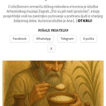
U izložbenom ormariću iličkog nebodera otvorena je izložba
Arheološkog muzeja Zagreb „Što su jeli naši (pra)stari“, a koja
posjetitelje vodi na zanimljivo putovanje u prehranu ljudi iz starijeg
OTKRIJ!
željeznog doba. Autorica izložbe je Ana […]
POŠALJI PRIJATELJU!
Facebook
WhatsApp
Telegram
E-pošta
X