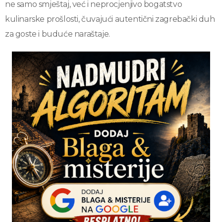
ne samo smještaj, već i neprocjenjivo bogatstvo
kulinarske prošlosti, čuvajući autentični zagrebački duh
za goste i buduće naraštaje.