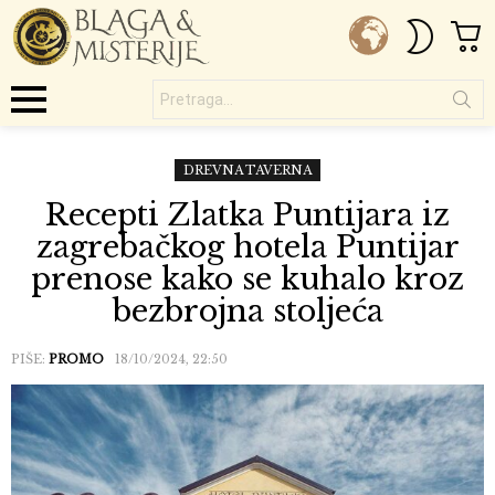
C
SWITC
SKIN
Pretraga...
Menu
DREVNA TAVERNA
Recepti Zlatka Puntijara iz
zagrebačkog hotela Puntijar
prenose kako se kuhalo kroz
bezbrojna stoljeća
PIŠE:
PROMO
18/10/2024, 22:50