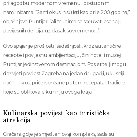
prilagodbu modernom vremenu i dostupnim
namirnicama. “Sami okusi nisu isti kao prije 200 godina,”
objašnjava Puntijar, “ali trudimo se sačuvati esenciju
povijesnih delicija, uz dašak suvremenog.”
Ovo spajanje prošlosti i sadašnjosti, kroz autentične
recepte i povijesnu ambijentaciju, čini hotel i muzej
Puntijar jedinstvenom destinacijom. Posjetitelji mogu
doživjeti povijest Zagreba na jedan drugačiji, ukusniji
način – kroz priče ispričane putem recepata i tradicije
koje su oblikovale kuhinju ovoga kraja.
Kulinarska povijest kao turistička
atrakcija
Gračani, gdje je smješten ovaj kompleks, sada su