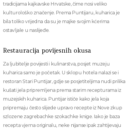
tradicijama kajkavske Hrvatske, čime nosi veliko
kulturološko značenje. Prema Puntijaru, kuharica je
bila toliko vrijedna da su je majke svojim kćerima
ostavljale u naslijeđe.
Restauracija povijesnih okusa
Za ljubitelje povijesti i kulinarstva, posjet muzeju
kuharica samo je početak. U sklopu hotela nalazi se i
restoran Stari Puntijar, gdje se posjetiteljima nudi prilika
kušati jela pripremljena prema starim recepturama iz
muzejskih kuharica. Puntijar ističe kako jela koja
pripremaju često slijede upravo recepte iz Nove zkup
szlozene zagrebachke szokachke knige. Iako je baza
recepta vjerna originalu, neke nijanse ipak zahtijevaju