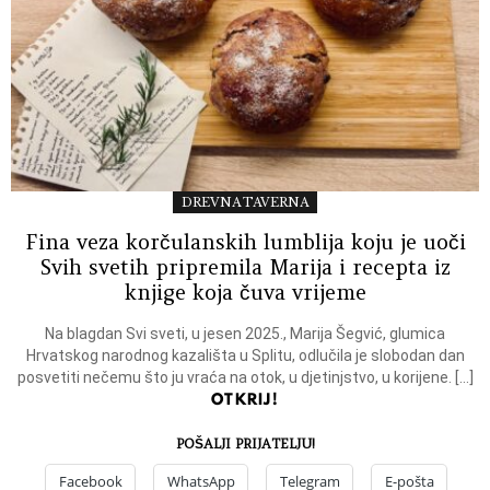
DREVNA TAVERNA
Fina veza korčulanskih lumblija koju je uoči
Svih svetih pripremila Marija i recepta iz
knjige koja čuva vrijeme
Na blagdan Svi sveti, u jesen 2025., Marija Šegvić, glumica
Hrvatskog narodnog kazališta u Splitu, odlučila je slobodan dan
posvetiti nečemu što ju vraća na otok, u djetinjstvo, u korijene. […]
OTKRIJ!
POŠALJI PRIJATELJU!
Facebook
WhatsApp
Telegram
E-pošta