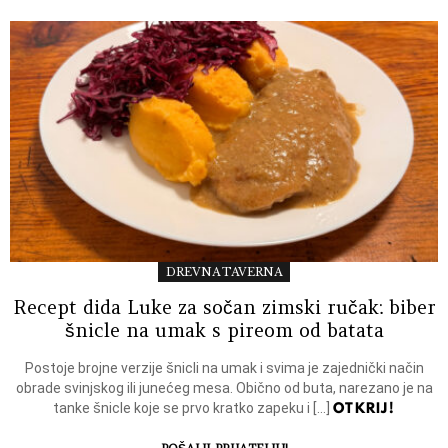
DREVNA TAVERNA
Recept dida Luke za sočan zimski ručak: biber
šnicle na umak s pireom od batata
Postoje brojne verzije šnicli na umak i svima je zajednički način
obrade svinjskog ili junećeg mesa. Obično od buta, narezano je na
OTKRIJ!
tanke šnicle koje se prvo kratko zapeku i […]