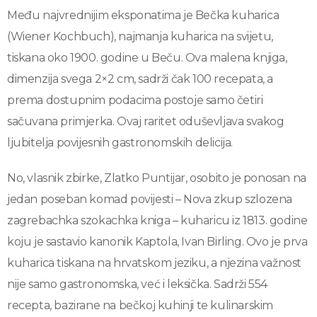
Među najvrednijim eksponatima je Bečka kuharica
(Wiener Kochbuch), najmanja kuharica na svijetu,
tiskana oko 1900. godine u Beču. Ova malena knjiga,
dimenzija svega 2×2 cm, sadrži čak 100 recepata, a
prema dostupnim podacima postoje samo četiri
sačuvana primjerka. Ovaj raritet oduševljava svakog
ljubitelja povijesnih gastronomskih delicija.
No, vlasnik zbirke, Zlatko Puntijar, osobito je ponosan na
jedan poseban komad povijesti – Nova zkup szlozena
zagrebachka szokachka kniga – kuharicu iz 1813. godine
koju je sastavio kanonik Kaptola, Ivan Birling. Ovo je prva
kuharica tiskana na hrvatskom jeziku, a njezina važnost
nije samo gastronomska, već i leksička. Sadrži 554
recepta, bazirane na bečkoj kuhinji te kulinarskim