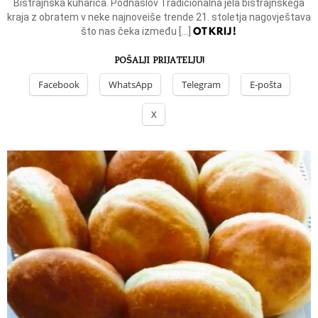
Bistrajnska kuharica. Podnaslov Tradicionalna jela bistrajnskega
kraja z obratem v neke najnoveiše trende 21. stoletja nagovještava
OTKRIJ!
što nas čeka između […]
POŠALJI PRIJATELJU!
Facebook
WhatsApp
Telegram
E-pošta
X