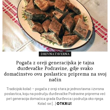
DREVNA TAVERNA
Pogača z oreji generacijska je tajna
đurđevačke Podravine, gdje svako
domaćinstvo ovu poslasticu priprema na svoj
način
Tradicijski kolač – pogača z oreji stara je jednostavna i izvrsna
poslastica, koju na području đurđevačke Podravine priprema već
pet generacija domaćica grada Đurđevca i područja oko njega.
OTKRIJ!
Kolač se […]