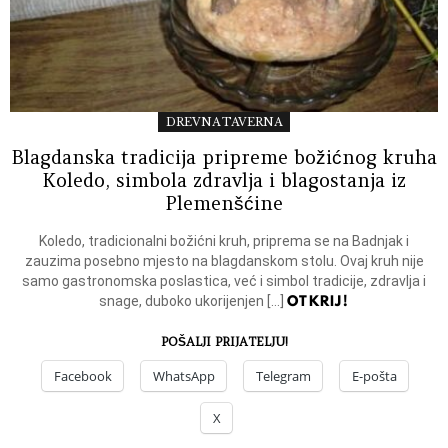
DREVNA TAVERNA
Blagdanska tradicija pripreme božićnog kruha
Koledo, simbola zdravlja i blagostanja iz
Plemenšćine
Koledo, tradicionalni božićni kruh, priprema se na Badnjak i
zauzima posebno mjesto na blagdanskom stolu. Ovaj kruh nije
samo gastronomska poslastica, već i simbol tradicije, zdravlja i
OTKRIJ!
snage, duboko ukorijenjen […]
POŠALJI PRIJATELJU!
Facebook
WhatsApp
Telegram
E-pošta
X