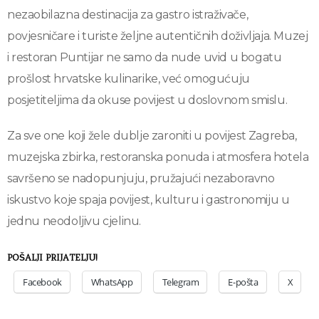
nezaobilazna destinacija za gastro istraživače,
povjesničare i turiste željne autentičnih doživljaja. Muzej
i restoran Puntijar ne samo da nude uvid u bogatu
prošlost hrvatske kulinarike, već omogućuju
posjetiteljima da okuse povijest u doslovnom smislu.
Za sve one koji žele dublje zaroniti u povijest Zagreba,
muzejska zbirka, restoranska ponuda i atmosfera hotela
savršeno se nadopunjuju, pružajući nezaboravno
iskustvo koje spaja povijest, kulturu i gastronomiju u
jednu neodoljivu cjelinu.
POŠALJI PRIJATELJU!
Facebook
WhatsApp
Telegram
E-pošta
X