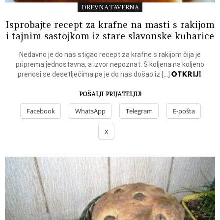
DREVNA TAVERNA
Isprobajte recept za krafne na masti s rakijom
i tajnim sastojkom iz stare slavonske kuharice
Nedavno je do nas stigao recept za krafne s rakijom čija je
priprema jednostavna, a izvor nepoznat. S koljena na koljeno
OTKRIJ!
prenosi se desetljećima pa je do nas došao iz […]
POŠALJI PRIJATELJU!
Facebook
WhatsApp
Telegram
E-pošta
X