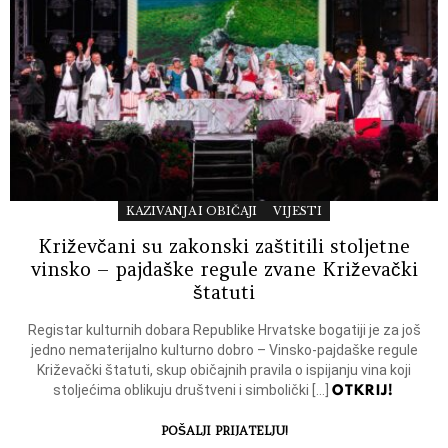
KAZIVANJA I OBIČAJI
VIJESTI
Križevčani su zakonski zaštitili stoljetne
vinsko – pajdaške regule zvane Križevački
štatuti
Registar kulturnih dobara Republike Hrvatske bogatiji je za još
jedno nematerijalno kulturno dobro – Vinsko-pajdaške regule
Križevački štatuti, skup običajnih pravila o ispijanju vina koji
OTKRIJ!
stoljećima oblikuju društveni i simbolički […]
POŠALJI PRIJATELJU!