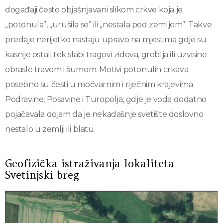
događaji često objašnjavani slikom crkve koja je
„potonula”, „urušila se” ili „nestala pod zemljom”. Takve
predaje nerijetko nastaju upravo na mjestima gdje su
kasnije ostali tek slabi tragovi zidova, groblja ili uzvisine
obrasle travom i šumom. Motivi potonulih crkava
posebno su česti u močvarnim i riječnim krajevima
Podravine, Posavine i Turopolja, gdje je voda dodatno
pojačavala dojam da je nekadašnje svetište doslovno
nestalo u zemlji ili blatu.
Geofizička istraživanja lokaliteta
Svetinjski breg