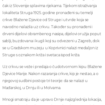
čak iz Slovenije splavima rijekama. Tijekom istraživanja
lokaliteta Struga 1925. godine pronađeni su temelji
crkve Blažene Djevice od Struge i utvrde koja se
navodno nalazila uz crkvu. Također su pronađeni i
drveni dijelovi obrambenog nasipa, dijelovi oružja poput
sablji, buzdovana i kugli koji su odvezeni u Zagreb, dok
se u Gradskom muzeju u Koprivnici nalazi medaljon iz
Struge s oznakom križa i svetaca ispod križa.
Uz crkvu se veže i predaja o čudotvornom kipu Blažene
Djevice Marije. Nakon razaranja crkve, kip je nestao, a o
njegovoj sudbini postoje tri teorije: da se nalazi u
Mađarskoj, u Drnju ili u Molvama.
Mnogi smatraju da je upravo Drnje najizglednija lokacija,