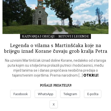
KAZIVANJA I OBIČAJI
MITOVI I LEGENDE
Legenda o vilama s Martinšćaka koje na
brijegu iznad Korane čuvaju grob kralja Petra
Na uzvisini Martinšćak iznad doline Korane, nedaleko od staroga
puta kojim su stoljećima prolazili putnici i hodočasnici, među
mještanima se i danas prepričava neobična predaja o
OTKRIJ!
tajanstvenim svjetlima. Prema narodnom […]
POŠALJI PRIJATELJU!
Facebook
WhatsApp
Telegram
E-pošta
X