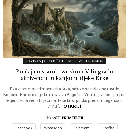
KAZIVANJA I OBIČAJI
MITOVI I LEGENDE
Predaja o starohrvatskom Vilingradu
skrivenom u kanjonu rijeke Krke
Dva kilometra od manastira Krka, nalaze se ruševine utvrde
Bogočin. Narod ovoga kraja naziva Bogočin i Vilinim gradom, prema
legendi koja već stoljećima, teče kroz pučku predaju. Legenda o
OTKRIJ!
Vilinu […]
POŠALJI PRIJATELJU!
Facebook
WhatsApp
Telegram
E-pošta