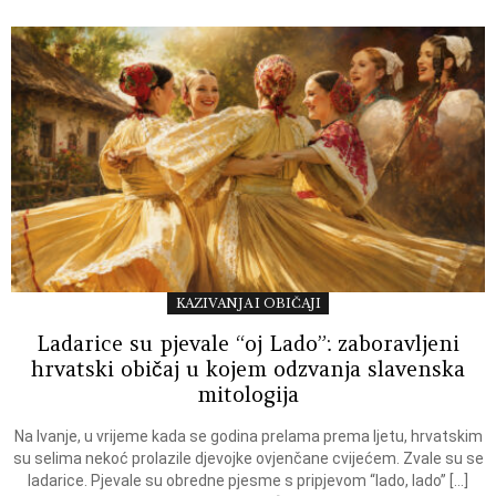
KAZIVANJA I OBIČAJI
Ladarice su pjevale “oj Lado”: zaboravljeni
hrvatski običaj u kojem odzvanja slavenska
mitologija
Na Ivanje, u vrijeme kada se godina prelama prema ljetu, hrvatskim
su selima nekoć prolazile djevojke ovjenčane cvijećem. Zvale su se
ladarice. Pjevale su obredne pjesme s pripjevom “lado, lado” […]