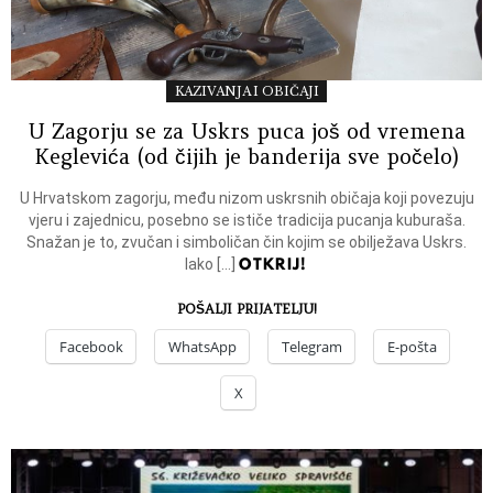
KAZIVANJA I OBIČAJI
U Zagorju se za Uskrs puca još od vremena
Keglevića (od čijih je banderija sve počelo)
U Hrvatskom zagorju, među nizom uskrsnih običaja koji povezuju
vjeru i zajednicu, posebno se ističe tradicija pucanja kuburaša.
Snažan je to, zvučan i simboličan čin kojim se obilježava Uskrs.
OTKRIJ!
Iako […]
POŠALJI PRIJATELJU!
Facebook
WhatsApp
Telegram
E-pošta
X