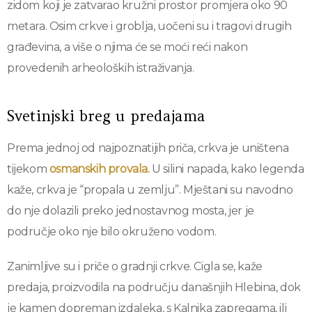
zidom koji je zatvarao kružni prostor promjera oko 90
metara. Osim crkve i groblja, uočeni su i tragovi drugih
građevina, a više o njima će se moći reći nakon
provedenih arheoloških istraživanja.
Svetinjski breg u predajama
Prema jednoj od najpoznatijih priča, crkva je uništena
tijekom
osmanskih provala.
U silini napada, kako legenda
kaže, crkva je “propala u zemlju”. Mještani su navodno
do nje dolazili preko jednostavnog mosta, jer je
područje oko nje bilo okruženo vodom.
Zanimljive su i priče o gradnji crkve. Cigla se, kaže
predaja, proizvodila na području današnjih Hlebina, dok
je kamen dopreman izdaleka, s Kalnika zapregama, ili