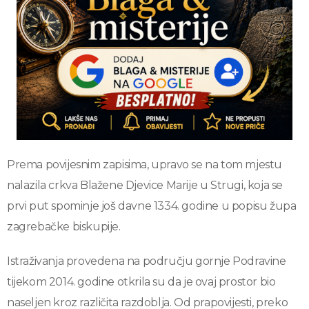
Prema povijesnim zapisima, upravo se na tom mjestu
nalazila crkva Blažene Djevice Marije u Strugi, koja se
prvi put spominje još davne 1334. godine u popisu župa
zagrebačke biskupije.
Istraživanja provedena na području gornje Podravine
tijekom 2014. godine otkrila su da je ovaj prostor bio
naseljen kroz različita razdoblja. Od prapovijesti, preko