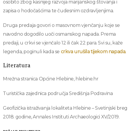
osobito zbog kasnijeg razvoja marijanskog štovanja i
zapisa o hodočašćima te čudesnim ozdravljenjima.
Druga predaja govori o masovnom vjenčanju koje se
navodno dogodilo uoči osmanskog napada. Prema
predaji, u crkvi se vjenčalo 12 ili čak 22 para. Svi su, kaže
legenda, poginuli kada se
crkva urušila tijekom napada.
Literatura
Mrežna stranica Općine Hlebine, hlebine.hr
Turistička zajednica područja Središnja Podravina
Geofizička istraživanja lokaliteta Hlebine – Svetinjski breg
2018. godine, Annales Instituti Archaeologici XV/2019.