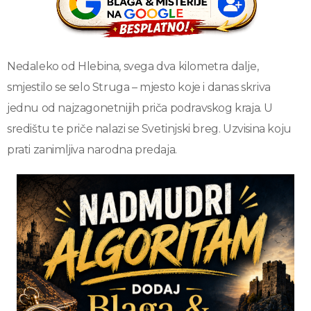
Nedaleko od Hlebina, svega dva kilometra dalje,
smjestilo se selo Struga – mjesto koje i danas skriva
jednu od najzagonetnijih priča podravskog kraja. U
središtu te priče nalazi se Svetinjski breg. Uzvisina koju
prati zanimljiva narodna predaja.