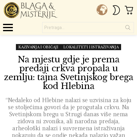
C
SWITC
SKIN
Pretraga...
Menu
KAZIVANJA I OBIČAJI
LOKALITETI I ISTRAŽIVANJA
Na mjestu gdje je prema
predaji crkva propala u
zemlju: tajna Svetinjskog brega
kod Hlebina
“Nedaleko od Hlebine nalazi se uzvisina za koju
se stoljećima govori da je progutala crkvu. Na
Svetinjskom bregu u Strugi danas više nema
zidova ni zvonika, ali narodna predaja,
arheološki nalazi i suvremena istraživanja
pokazuju da se ondje nekada nalazio važan