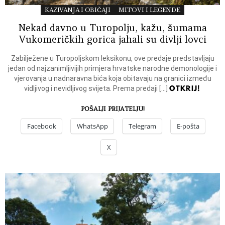
KAZIVANJA I OBIČAJI
MITOVI I LEGENDE
Nekad davno u Turopolju, kažu, šumama
Vukomeričkih gorica jahali su divlji lovci
Zabilježene u Turopoljskom leksikonu, ove predaje predstavljaju
jedan od najzanimljivijih primjera hrvatske narodne demonologije i
vjerovanja u nadnaravna bića koja obitavaju na granici između
OTKRIJ!
vidljivog i nevidljivog svijeta. Prema predaji […]
POŠALJI PRIJATELJU!
Facebook
WhatsApp
Telegram
E-pošta
X