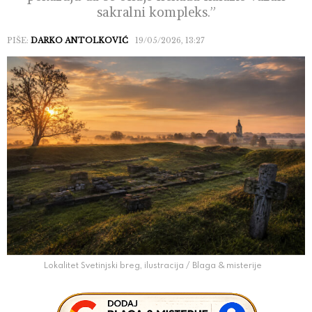
sakralni kompleks.”
PIŠE:
DARKO ANTOLKOVIĆ
19/05/2026, 13:27
Lokalitet Svetinjski breg, ilustracija / Blaga & misterije