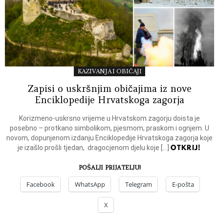
KAZIVANJA I OBIČAJI
Zapisi o uskršnjim običajima iz nove
Enciklopedije Hrvatskoga zagorja
Korizmeno-uskrsno vrijeme u Hrvatskom zagorju doista je
posebno – protkano simbolikom, pjesmom, praskom i ognjem. U
novom, dopunjenom izdanju Enciklopedije Hrvatskoga zagorja koje
OTKRIJ!
je izašlo prošli tjedan, dragocjenom djelu koje […]
POŠALJI PRIJATELJU!
Facebook
WhatsApp
Telegram
E-pošta
X