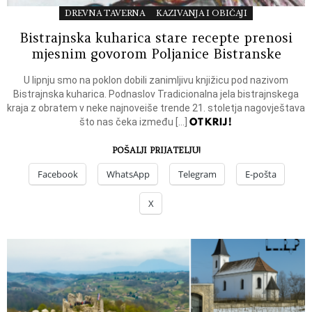
DREVNA TAVERNA
KAZIVANJA I OBIČAJI
Bistrajnska kuharica stare recepte prenosi
mjesnim govorom Poljanice Bistranske
U lipnju smo na poklon dobili zanimljivu knjižicu pod nazivom
Bistrajnska kuharica. Podnaslov Tradicionalna jela bistrajnskega
kraja z obratem v neke najnoveiše trende 21. stoletja nagovještava
OTKRIJ!
što nas čeka između […]
POŠALJI PRIJATELJU!
Facebook
WhatsApp
Telegram
E-pošta
X