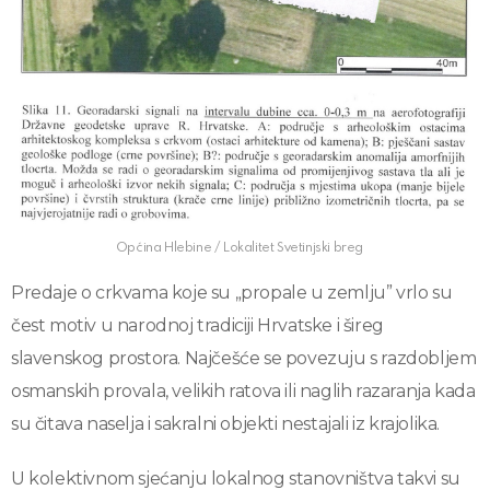
Općina Hlebine / Lokalitet Svetinjski breg
Predaje o crkvama koje su „propale u zemlju” vrlo su
čest motiv u narodnoj tradiciji Hrvatske i šireg
slavenskog prostora. Najčešće se povezuju s razdobljem
osmanskih provala, velikih ratova ili naglih razaranja kada
su čitava naselja i sakralni objekti nestajali iz krajolika.
U kolektivnom sjećanju lokalnog stanovništva takvi su