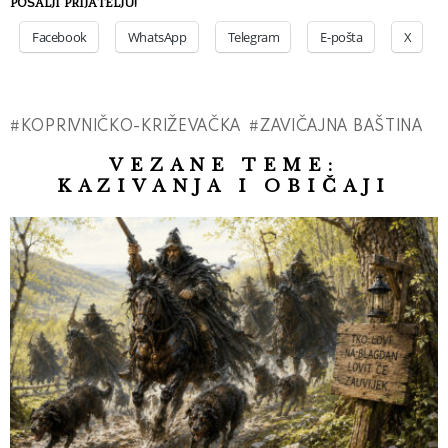
POŠALJI PRIJATELJU!
Facebook
WhatsApp
Telegram
E-pošta
X
KOPRIVNIČKO-KRIŽEVAČKA
ZAVIČAJNA BAŠTINA
VEZANE TEME:
KAZIVANJA I OBIČAJI