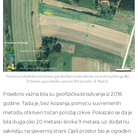
Površina lokaliteta istražena geofizičkim metodama na zračnoj fotografiji
Državne geodetske uprave RH (izradio: B. Mušič)
Posebno važna bila su geofizička istraživanja iz 2018.
godine. Tada je, bez kopanja, pomoću suvremenih
metoda, otkriven točan položaj crkve. Pokazalo se da je
bila duga oko 20 metara i široka 9 metara, uz dodatnu
sakristiju na sjevernoj strani. Cijeli prostor bio je ograđen