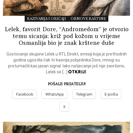
KAZIVANJA I OBIČAJI
OBNOVE BAŠTINE
Lelek, favorit Dore, “Andromedom” je otvorio
temu sicanja: križ pod kožom u vrijeme
Osmanlija bio je znak krštene duše
Gostovanje skupine Lelek u RTL Direkt, emisiji koja je prethodnih
godina ugostila čak tri kasnija pobjednika Dore, mnogi su
protumačili kao jasan signal. Iako natjecanje još nije završeno,
OTKRIJ!
Lelek se […]
POŠALJI PRIJATELJU!
Facebook
WhatsApp
Telegram
E-pošta
X