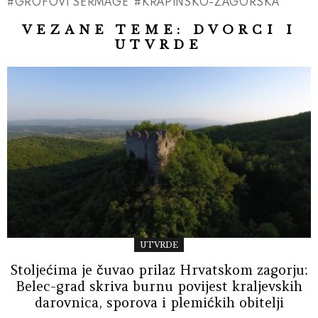
GROFOVI SERMAGE
KRAPINSKO-ZAGORSKA
VEZANE TEME:
DVORCI I
UTVRDE
UTVRDE
Stoljećima je čuvao prilaz Hrvatskom zagorju:
Belec-grad skriva burnu povijest kraljevskih
darovnica, sporova i plemićkih obitelji