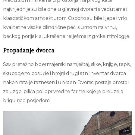
Među zidnim slikama u prostorijama prvog kata
najvrijednije su bile one u glavnoj dvorani s vedutama i
klasicističkom arhitekturom. Osobito su bile lijepe i vrlo
kvalitetne visoke cilindrične peći s urnom na vrhu,
bečkog porijekla, ukrašene reljefima iz grčke mitologije.
Propadanje dvorca
Sav pretežno bidermajerski namještaj, slike, knjige, tepisi,
skupocjeno posuđe i brojni drugi sitni inventar dvorca
nakon rata je raznesen i uništen. Dvorac postaje prostor
za uzgoj pilića poljoprivredne farme koje je preuzela
brigu nad posjedom.