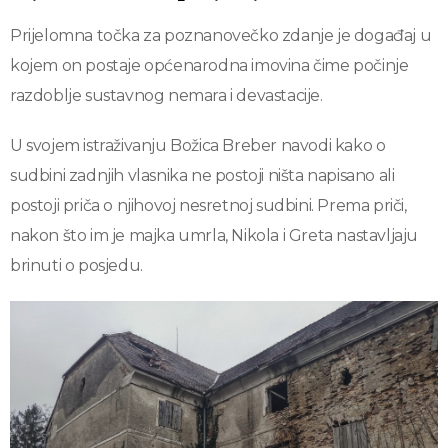
Prijelomna točka za poznanovečko zdanje je događaj u
kojem on postaje općenarodna imovina čime počinje
razdoblje sustavnog nemara i devastacije.
U svojem istraživanju Božica Breber navodi kako o
sudbini zadnjih vlasnika ne postoji ništa napisano ali
postoji priča o njihovoj nesretnoj sudbini. Prema priči,
nakon što im je majka umrla, Nikola i Greta nastavljaju
brinuti o posjedu.