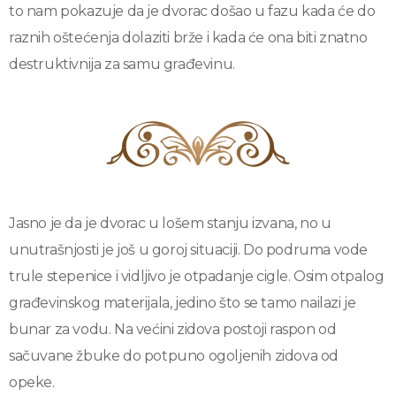
to nam pokazuje da je dvorac došao u fazu kada će do
raznih oštećenja dolaziti brže i kada će ona biti znatno
destruktivnija za samu građevinu.
Jasno je da je dvorac u lošem stanju izvana, no u
unutrašnjosti je još u goroj situaciji. Do podruma vode
trule stepenice i vidljivo je otpadanje cigle. Osim otpalog
građevinskog materijala, jedino što se tamo nailazi je
bunar za vodu. Na većini zidova postoji raspon od
sačuvane žbuke do potpuno ogoljenih zidova od
opeke.