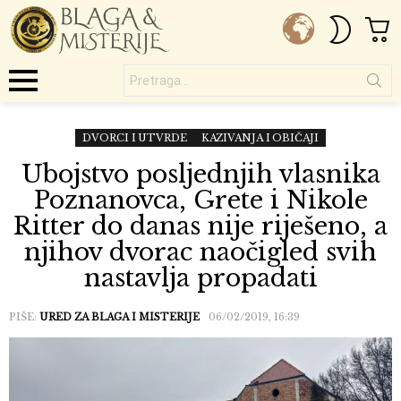
C
SWITC
SKIN
Pretraga...
Menu
DVORCI I UTVRDE
KAZIVANJA I OBIČAJI
Ubojstvo posljednjih vlasnika
Poznanovca, Grete i Nikole
Ritter do danas nije riješeno, a
njihov dvorac naočigled svih
nastavlja propadati
PIŠE:
URED ZA BLAGA I MISTERIJE
06/02/2019, 16:39