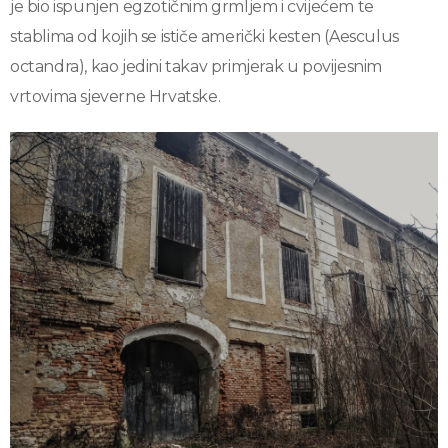
je bio ispunjen egzotičnim grmljem i cvijećem te
stablima od kojih se ističe američki kesten (Aesculus
octandra), kao jedini takav primjerak u povijesnim
vrtovima sjeverne Hrvatske.