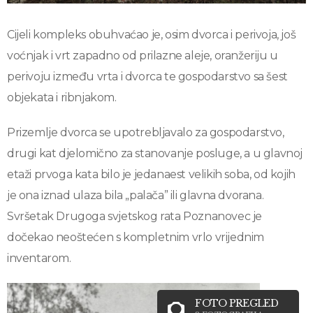
Cijeli kompleks obuhvaćao je, osim dvorca i perivoja, još
voćnjak i vrt zapadno od prilazne aleje, oranžeriju u
perivoju između vrta i dvorca te gospodarstvo sa šest
objekata i ribnjakom.
Prizemlje dvorca se upotrebljavalo za gospodarstvo,
drugi kat djelomično za stanovanje posluge, a u glavnoj
etaži prvoga kata bilo je jedanaest velikih soba, od kojih
je ona iznad ulaza bila „palača” ili glavna dvorana.
Svršetak Drugoga svjetskog rata Poznanovec je
dočekao neoštećen s kompletnim vrlo vrijednim
inventarom.
FOTO PREGLED