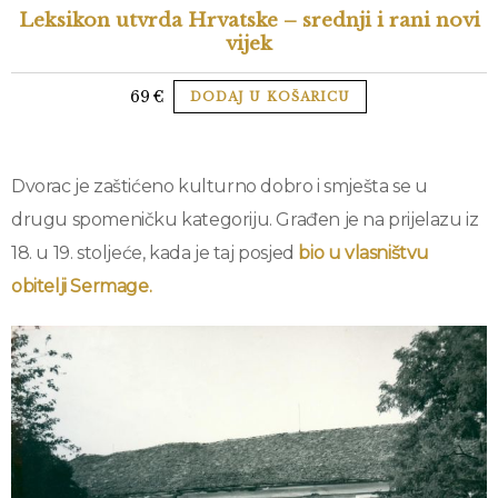
Leksikon utvrda Hrvatske – srednji i rani novi
vijek
69
€
DODAJ U KOŠARICU
Dvorac je zaštićeno kulturno dobro i smješta se u
drugu spomeničku kategoriju. Građen je na prijelazu iz
18. u 19. stoljeće, kada je taj posjed
bio u vlasništvu
obitelji Sermage.