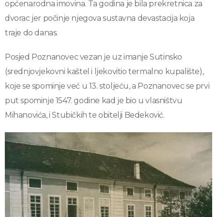
općenarodna imovina. Ta godina je bila prekretnica za
dvorac jer počinje njegova sustavna devastacija koja
traje do danas.
Posjed Poznanovec vezan je uz imanje Sutinsko
(srednjovjekovni kaštel i ljekovitio termalno kupalište),
koje se spominje već u 13. stoljeću, a Poznanovec se prvi
put spominje 1547. godine kad je bio u vlasništvu
Mihanovića, i Stubičkih te obitelji Bedeković.