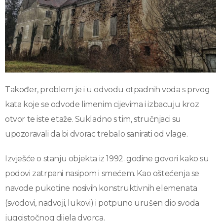
Također, problem je i u odvodu otpadnih voda s prvog
kata koje se odvode limenim cijevima i izbacuju kroz
otvor te iste etaže. Sukladno s tim, stručnjaci su
upozoravali da bi dvorac trebalo sanirati od vlage.
Izvješće o stanju objekta iz 1992. godine govori kako su
podovi zatrpani nasipom i smećem. Kao oštećenja se
navode pukotine nosivih konstruktivnih elemenata
(svodovi, nadvoji, lukovi) i potpuno urušen dio svoda
jugoistočnog dijela dvorca.