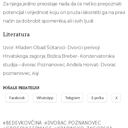
Za njega jedino preostaje nada da će netko prepoznati
potencijal i vrijednost koju on pruža i iskoristiti ga na pravi
način za dobrobit spomenika, ali i svih ljudi.
Literatura
Izvor: Mladen Obad Šćitaroci- Dvorci i perivoji
Hrvatskoga zagorja; Božica Breber- Konzervatorska
studija – dvorac Poznanovec; A
nđela Horvat- Dvorac
poznanovec,
Kaj
POŠALJI PRIJATELJU!
Facebook
WhatsApp
Telegram
E-pošta
X
BEDEVKOVČINA
DVORAC POZNANOVEC