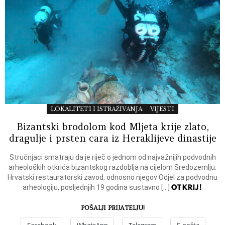
LOKALITETI I ISTRAŽIVANJA
VIJESTI
Bizantski brodolom kod Mljeta krije zlato,
dragulje i prsten cara iz Heraklijeve dinastije
Stručnjaci smatraju da je riječ o jednom od najvažnijih podvodnih
arheoloških otkrića bizantskog razdoblja na cijelom Sredozemlju.
Hrvatski restauratorski zavod, odnosno njegov Odjel za podvodnu
OTKRIJ!
arheologiju, posljednjih 19 godina sustavno […]
POŠALJI PRIJATELJU!