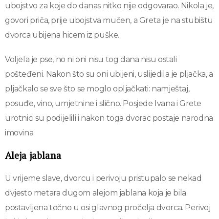
ubojstvo za koje do danas nitko nije odgovarao. Nikola je,
govori priča, prije ubojstva mučen, a Greta je na stubištu
dvorca ubijena hicem iz puške.
Voljela je pse, no ni oni nisu tog dana nisu ostali
pošteđeni. Nakon što su oni ubijeni, uslijedila je pljačka, a
pljačkalo se sve što se moglo opljačkati: namještaj,
posuđe, vino, umjetnine i slično. Posjede Ivana i Grete
urotnici su podijelili i nakon toga dvorac postaje narodna
imovina.
Aleja jablana
U vrijeme slave, dvorcu i perivoju pristupalo se nekad
dvjesto metara dugom alejom jablana koja je bila
postavljena točno u osi glavnog pročelja dvorca. Perivoj