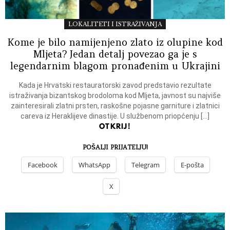
LOKALITETI I ISTRAŽIVANJA
Kome je bilo namijenjeno zlato iz olupine kod
Mljeta? Jedan detalj povezao ga je s
legendarnim blagom pronađenim u Ukrajini
Kada je Hrvatski restauratorski zavod predstavio rezultate
istraživanja bizantskog brodoloma kod Mljeta, javnost su najviše
zainteresirali zlatni prsten, raskošne pojasne garniture i zlatnici
careva iz Heraklijeve dinastije. U službenom priopćenju […]
OTKRIJ!
POŠALJI PRIJATELJU!
Facebook
WhatsApp
Telegram
E-pošta
X