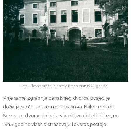
Foto: Glavno pročelje, snimio Nino Vranić 1970. godine
Prije same izgradnje današnjeg dvorca, posjed je
doživljavao česte promjene vlasnika. Nakon obitelji
Sermage, dvorac dolazi u vlasništvo obitelji Ritter, no
1945. godine vlasnici stradavaju i dvorac postaje