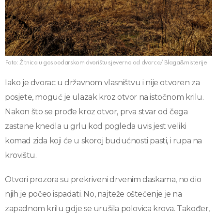
Foto: Žitnica u gospodarskom dvorištu sjeverno od dvorca/ Blaga&misterije
Iako je dvorac u državnom vlasništvu i nije otvoren za
posjete, moguć je ulazak kroz otvor na istočnom krilu.
Nakon što se prođe kroz otvor, prva stvar od čega
zastane knedla u grlu kod pogleda uvis jest veliki
komad zida koji će u skoroj budućnosti pasti, i rupa na
krovištu.
Otvori prozora su prekriveni drvenim daskama, no dio
njih je počeo ispadati. No, najteže oštećenje je na
zapadnom krilu gdje se urušila polovica krova. Također,