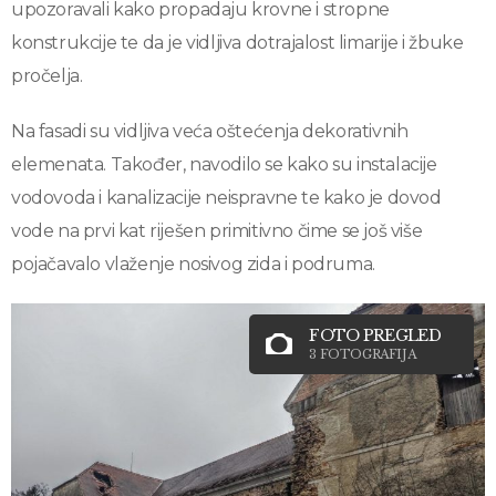
upozoravali kako propadaju krovne i stropne
konstrukcije te da je vidljiva dotrajalost limarije i žbuke
pročelja.
Na fasadi su vidljiva veća oštećenja dekorativnih
elemenata. Također, navodilo se kako su instalacije
vodovoda i kanalizacije neispravne te kako je dovod
vode na prvi kat riješen primitivno čime se još više
pojačavalo vlaženje nosivog zida i podruma.
FOTO PREGLED
3 FOTOGRAFIJA