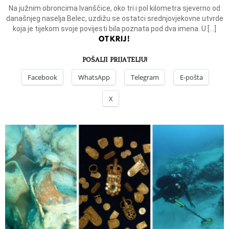
Na južnim obroncima Ivanščice, oko tri i pol kilometra sjeverno od
današnjeg naselja Belec, uzdižu se ostatci srednjovjekovne utvrde
koja je tijekom svoje povijesti bila poznata pod dva imena. U […]
OTKRIJ!
POŠALJI PRIJATELJU!
Facebook
WhatsApp
Telegram
E-pošta
X