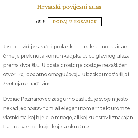
Hrvatski povijesni atlas
69
€
DODAJ U KOŠARICU
Jasno je vidljiv stražnji prolaz koji je naknadno zazidan
čime je prekinuta komunikacijska os od glavnog ulaza
prema dvorištu. U dosta prostorija postoje nezaštićeni
otvori koji dodatno omogućavaju ulazak atmosferilija i
životinja u građevinu.
Dvorac Poznanovec zasigurno zaslužuje svoje mjesto
nekad jednostavnom, ali elegantnom arhitekturom te
vlasnicima kojih je bilo mnogo, ali koji su ostavili značajan
trag u dvorcu i kraju koji ga okružuje.