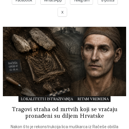
Facebook
WhatsApp
Telegram
E-pošta
X
LOKALITETI I ISTRAŽIVANJA
RITAM VREMENA
Tragovi straha od mrtvih koji se vraćaju
pronađeni su diljem Hrvatske
Nakon što je rekonstrukcija lica muškarca iz Račeše obišla