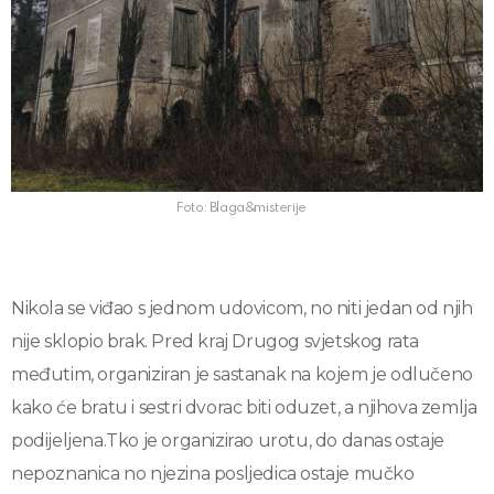
Foto: Blaga&misterije
Nikola se viđao s jednom udovicom, no niti jedan od njih
nije sklopio brak. Pred kraj Drugog svjetskog rata
međutim, organiziran je sastanak na kojem je odlučeno
kako će bratu i sestri dvorac biti oduzet, a njihova zemlja
podijeljena.
Tko je organizirao urotu, do danas ostaje
nepoznanica no njezina posljedica ostaje mučko