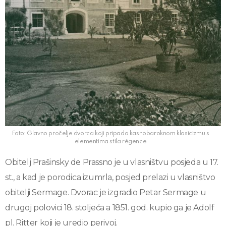
Foto: Glavno pročelje dvorca koji pripada kasnobaroknom klasicizmu s
elementima stila régence
Obitelj Prašinsky de Prassno je u vlasništvu posjeda u 17.
st., a kad je porodica izumrla, posjed prelazi u vlasništvo
obitelji Sermage. Dvorac je izgradio Petar Sermage u
drugoj polovici 18. stoljeća a 1851. god. kupio ga je Adolf
pl. Ritter koji je uredio perivoj.