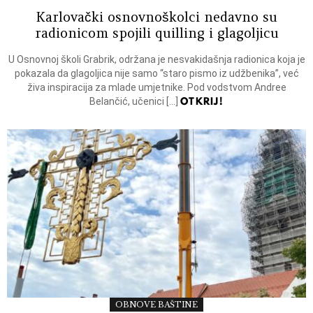
Karlovački osnovnoškolci nedavno su
radionicom spojili quilling i glagoljicu
U Osnovnoj školi Grabrik, održana je nesvakidašnja radionica koja je
pokazala da glagoljica nije samo “staro pismo iz udžbenika”, već
živa inspiracija za mlade umjetnike. Pod vodstvom Andree
OTKRIJ!
Belančić, učenici […]
OBNOVE BAŠTINE