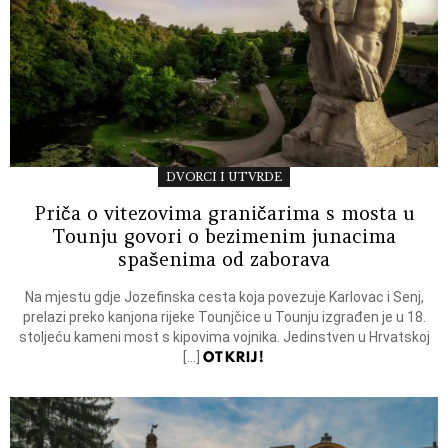
DVORCI I UTVRDE
Priča o vitezovima graničarima s mosta u
Tounju govori o bezimenim junacima
spašenima od zaborava
Na mjestu gdje Jozefinska cesta koja povezuje Karlovac i Senj,
prelazi preko kanjona rijeke Tounjčice u Tounju izgrađen je u 18.
stoljeću kameni most s kipovima vojnika. Jedinstven u Hrvatskoj
OTKRIJ!
[…]