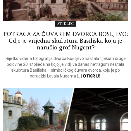
ŠTIKLEC
POTRAGA ZA ČUVAREM DVORCA BOSLJEVO:
Gdje je vrijedna skulptura Basiliska koju je
naručio grof Nugent?
Rijetko viđena fotografija dvorca Bosiljevo nastala tijekom druge
polovine 20. stoljeća na kojoj je vidljiva danas netragom nestala
skulptura Basiliska – simboličkog čuvara dvorca, koju je po
OTKRIJ!
narudžbi Lavala Nugenta […]