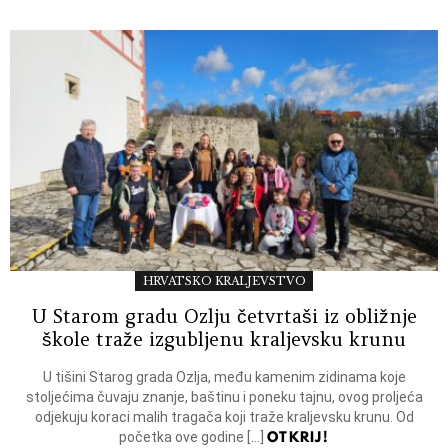
HRVATSKO KRALJEVSTVO
U Starom gradu Ozlju četvrtaši iz obližnje
škole traže izgubljenu kraljevsku krunu
U tišini Starog grada Ozlja, među kamenim zidinama koje
stoljećima čuvaju znanje, baštinu i poneku tajnu, ovog proljeća
odjekuju koraci malih tragača koji traže kraljevsku krunu. Od
OTKRIJ!
početka ove godine […]