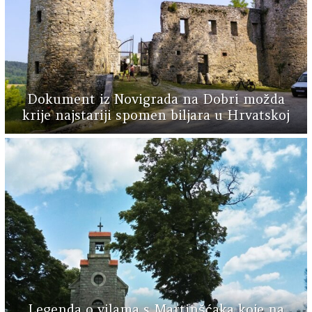
Dokument iz Novigrada na Dobri možda
krije najstariji spomen biljara u Hrvatskoj
Legenda o vilama s Martinšćaka koje na