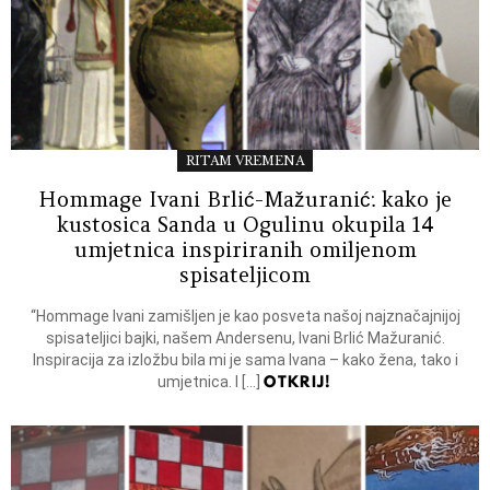
RITAM VREMENA
Hommage Ivani Brlić-Mažuranić: kako je
kustosica Sanda u Ogulinu okupila 14
umjetnica inspiriranih omiljenom
spisateljicom
“Hommage Ivani zamišljen je kao posveta našoj najznačajnijoj
spisateljici bajki, našem Andersenu, Ivani Brlić Mažuranić.
Inspiracija za izložbu bila mi je sama Ivana – kako žena, tako i
OTKRIJ!
umjetnica. I […]