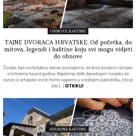
OBNOVE BAŠTINE
TAJNE DVORACA HRVATSKE: Od početka, do
mitova, legendi i baštine koju svi mogu vidjeti
do obnove
Čovjek, kao vrsta kakvu danas poznajemo, se kroz povijest razvijao
stotinama tisuća godina. Najsličniji oblik današnjem čovjeku se
razvio iz arhajske vrste Homo sapiens u srednjem paleolitiku, što je
OTKRIJ!
bilo […]
SUDBINE BAŠTINE