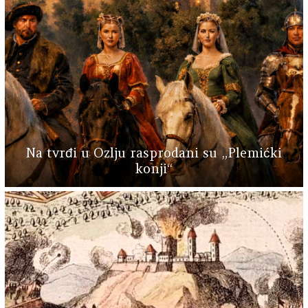
Na tvrđi u Ozlju rasprodani su „Plemićki
konji“