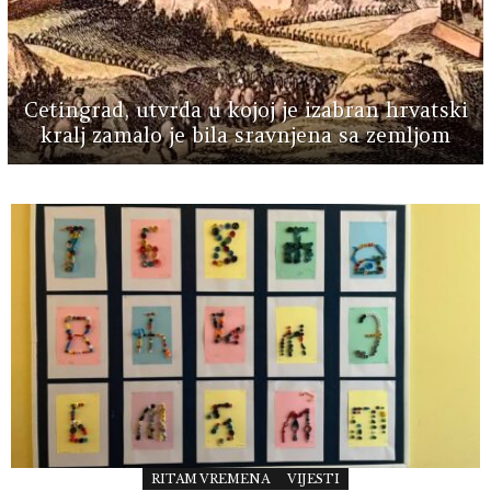
Cetingrad, utvrda u kojoj je izabran hrvatski
kralj zamalo je bila sravnjena sa zemljom
MORE
STORIES
RITAM VREMENA
VIJESTI