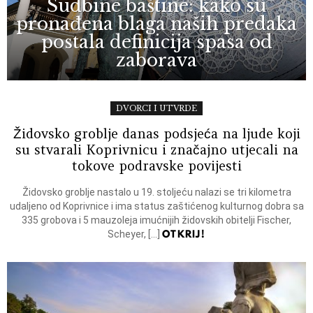
Sudbine baštine: kako su
pronađena blaga naših predaka
postala definicija spasa od
zaborava
DVORCI I UTVRDE
Židovsko groblje danas podsjeća na ljude koji
su stvarali Koprivnicu i značajno utjecali na
tokove podravske povijesti
Židovsko groblje nastalo u 19. stoljeću nalazi se tri kilometra
udaljeno od Koprivnice i ima status zaštićenog kulturnog dobra sa
335 grobova i 5 mauzoleja imućnijih židovskih obitelji Fischer,
OTKRIJ!
Scheyer, […]