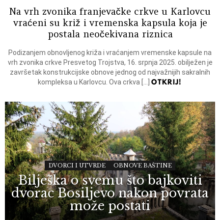
Na vrh zvonika franjevačke crkve u Karlovcu
vraćeni su križ i vremenska kapsula koja je
postala neočekivana riznica
Podizanjem obnovljenog križa i vraćanjem vremenske kapsule na
vrh zvonika crkve Presvetog Trojstva, 16. srpnja 2025. obilježen je
završetak konstrukcijske obnove jednog od najvažnijih sakralnih
OTKRIJ!
kompleksa u Karlovcu. Ova crkva […]
DVORCI I UTVRDE
OBNOVE BAŠTINE
Bilješka o svemu što bajkoviti
dvorac Bosiljevo nakon povrata
može postati