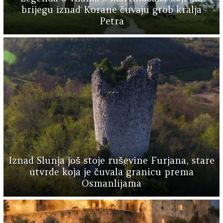
brijegu iznad Korane čuvaju grob kralja
Petra
Iznad Slunja još stoje ruševine Furjana, stare
utvrde koja je čuvala granicu prema
Osmanlijama