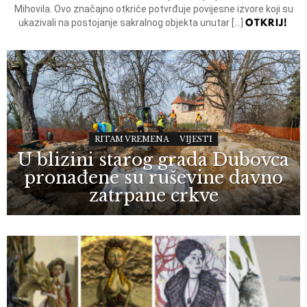
Mihovila. Ovo značajno otkriće potvrđuje povijesne izvore koji su
OTKRIJ!
ukazivali na postojanje sakralnog objekta unutar […]
RITAM VREMENA
VIJESTI
U blizini starog grada Dubovca
pronađene su ruševine davno
zatrpane crkve