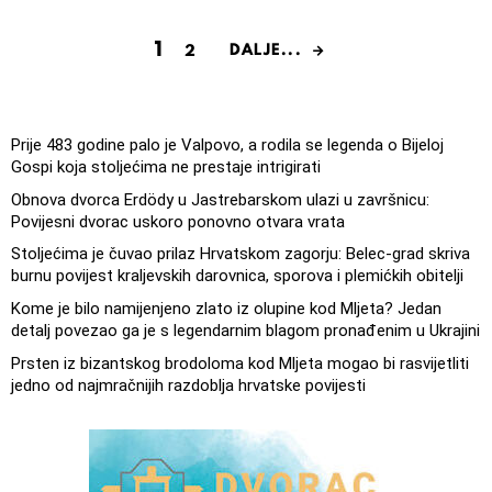
1
DALJE...
2
Prije 483 godine palo je Valpovo, a rodila se legenda o Bijeloj
Gospi koja stoljećima ne prestaje intrigirati
Obnova dvorca Erdödy u Jastrebarskom ulazi u završnicu:
Povijesni dvorac uskoro ponovno otvara vrata
Stoljećima je čuvao prilaz Hrvatskom zagorju: Belec-grad skriva
burnu povijest kraljevskih darovnica, sporova i plemićkih obitelji
Kome je bilo namijenjeno zlato iz olupine kod Mljeta? Jedan
detalj povezao ga je s legendarnim blagom pronađenim u Ukrajini
Prsten iz bizantskog brodoloma kod Mljeta mogao bi rasvijetliti
jedno od najmračnijih razdoblja hrvatske povijesti