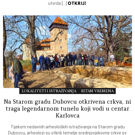
OTKRIJ!
utvrda […]
LOKALITETI I ISTRAŽIVANJA
RITAM VREMENA
Na Starom gradu Dubovcu otkrivena crkva, ni
traga legendarnom tunelu koji vodi u centar
Karlovca
Tijekom nedavnih arheoloških istraživanja na Starom gradu
Dubovcu, arheolozi su otkrili temelje srednjovjekovne crkve sv.