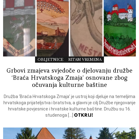
OBLJETNICE
RITAM VREMENA
Grbovi zmajeva svjedoče o djelovanju družbe
‘Braća Hrvatskoga Zmaja’ osnovane zbog
očuvanja kulturne baštine
Družba ‘Braća Hrvatskoga Zmaja’ je ustroj koji djeluje na temeljima
hrvatskoga prijateljstva i bratstva, a glavni je cilj Družbe njegovanje
hrvatske povjesnice i hrvatske kulturne baštine. Družbu su 16.
OTKRIJ!
studenoga […]