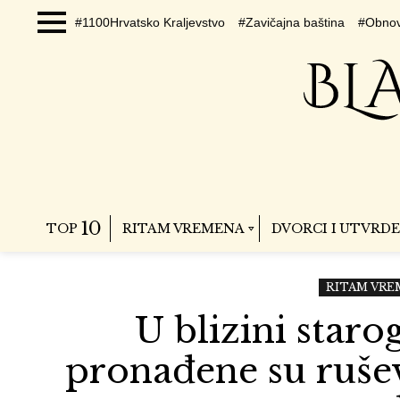
#1100Hrvatsko Kraljevstvo
#Zavičajna baština
#Obnov
Menu
10
TOP
RITAM VREMENA
DVORCI I UTVRDE
RITAM VRE
U blizini star
pronađene su ruše