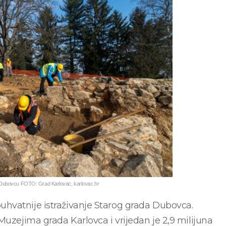
u Dubovcu FOTO: Grad Karlovac, karlovac.hr
hvatnije istraživanje Starog grada Dubovca.
Muzejima grada Karlovca i vrijedan je 2,9 milijuna