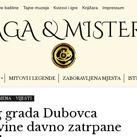
e baštine
Tajne muzeja
Kvizovi i igre
Knjižara
Impressum
MITOVI I LEGENDE
ZABORAVLJENA MJESTA
IST
MENA
VIJESTI
og grada Dubovca
vine davno zatrpane