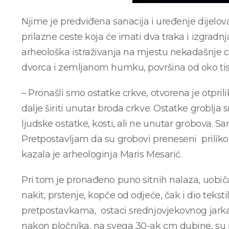
Njime je predviđena sanacija i uređenje dijelov
prilazne ceste koja će imati dva traka i izgradnja 
arheološka istraživanja na mjestu nekadašnje crkv
dvorca i zemljanom humku, površina od oko tis
– Pronašli smo ostatke crkve, otvorena je otprili
dalje širiti unutar broda crkve. Ostatke groblja 
ljudske ostatke, kosti, ali ne unutar grobova. 
Pretpostavljam da su grobovi preneseni priliko
kazala je arheologinja Maris Mesarić.
Pri tom je pronađeno puno sitnih nalaza, uobičaj
nakit, prstenje, kopče od odjeće, čak i dio tek
pretpostavkama, ostaci srednjovjekovnog jarka,
nakon pločnika, na svega 30-ak cm dubine, su p