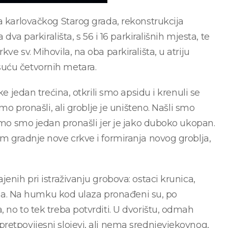
a karlovačkog Starog grada, rekonstrukcija
dva parkirališta, s 56 i 16 parkirališnih mjesta, te
e sv. Mihovila, na oba parkirališta, u atriju
uću četvornih metara.
ke jedan trećina, otkrili smo apsidu i krenuli se
smo pronašli, ali groblje je uništeno. Našli smo
Samo smo jedan pronašli jer je jako duboko ukopan.
m gradnje nove crkve i formiranja novog groblja,
enih pri istraživanju grobova: ostaci krunica,
stila. Na humku kod ulaza pronađeni su, po
 no to tek treba potvrditi. U dvorištu, odmah
retpovijesni slojevi, ali nema srednjevjekovnog,