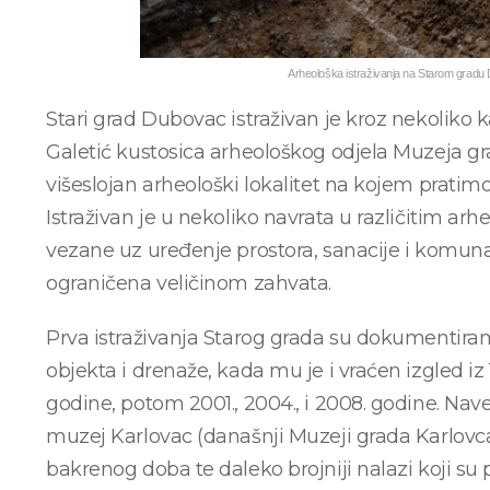
Arheološka istraživanja na Starom grad
Stari grad Dubovac istraživan je kroz nekoliko
Galetić kustosica arheološkog odjela Muzeja gra
višeslojan arheološki lokalitet na kojem prati
Istraživan je u nekoliko navrata u različitim 
vezane uz uređenje prostora, sanacije i komunal
ograničena veličinom zahvata.
Prva istraživanja Starog grada su dokumentirana
objekta i drenaže, kada mu je i vraćen izgled iz 1
godine, potom 2001., 2004., i 2008. godine. Na
muzej Karlovac (današnji Muzeji grada Karlovca)
bakrenog doba te daleko brojniji nalazi koji su 