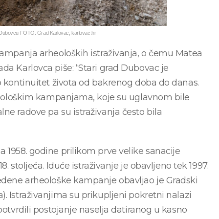
u Dubovcu FOTO: Grad Karlovac, karlovac.hr
 kampanja arheoloških istraživanja, o čemu Matea
da Karlovca piše: “Stari grad Dubovac je
mo kontinuitet života od bakrenog doba do danas.
arheološkim kampanjama, koje su uglavnom bile
ne radove pa su istraživanja često bila
 1958. godine prilikom prve velike sanacije
8. stoljeća. Iduće istraživanje je obavljeno tek 1997.
vedene arheološke kampanje obavljao je Gradski
. Istraživanjima su prikupljeni pokretni nalazi
potvrdili postojanje naselja datiranog u kasno