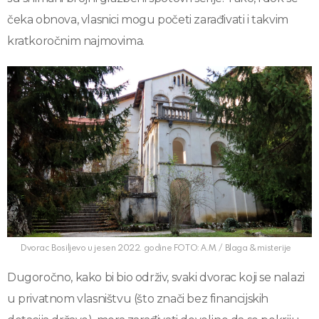
čeka obnova, vlasnici mogu početi zarađivati i takvim
kratkoročnim najmovima.
Dvorac Bosiljevo u jesen 2022. godine FOTO: A.M. / Blaga & misterije
Dugoročno, kako bi bio održiv, svaki dvorac koji se nalazi
u privatnom vlasništvu (što znači bez financijskih