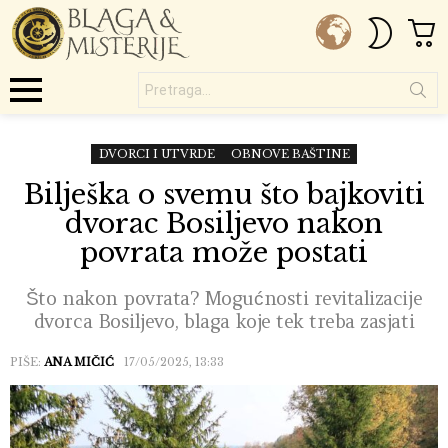
C
SWITC
SKIN
Pretraga...
Menu
DVORCI I UTVRDE
OBNOVE BAŠTINE
Bilješka o svemu što bajkoviti
dvorac Bosiljevo nakon
povrata može postati
Što nakon povrata? Mogućnosti revitalizacije
dvorca Bosiljevo, blaga koje tek treba zasjati
PIŠE:
ANA MIČIĆ
17/05/2025, 13:33