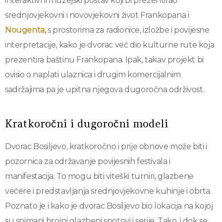
interaktivni muzejski postav koji bi prezentirao
srednjovjekovni i novovjekovni život Frankopana i
Nougenta,
s prostorima za radionice, izložbe i povijesne
interpretacije, kako je dvorac već dio kulturne rute koja
prezentira baštinu Frankopana. Ipak, takav projekt bi
ovisio o naplati ulaznica i drugim komercijalnim
sadržajima pa je upitna njegova dugoročna održivost.
Kratkoročni i dugoročni modeli
Dvorac Bosiljevo, kratkoročno i prije obnove može biti i
pozornica za održavanje povijesnih festivala i
manifestacija. To mogu biti viteški turniri, glazbene
večere i predstavljanja srednjovjekovne kuhinje i obrta.
Poznato je i kako je dvorac Bosiljevo bio lokacija na kojoj
su snimani brojni glazbeni spotovi i serije. Tako, i dok se