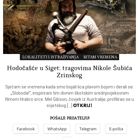
LOKALITETI I ISTRAŽIVANJA
RITAM VREMENA
Hodočašće u Siget: tragovima Nikole Šubića
Zrinskog
Sjećam se vremena kada smo bojali lica plavom bojom i derali se:
„Sloboda!“, inspirirani tim divnim škotskim srednjovjekovnim
filmom Hrabro srce. Mel Gibson, čovjek iz Australije, profilirao se u
OTKRIJ!
svjetskog […]
POŠALJI PRIJATELJU!
Facebook
WhatsApp
Telegram
E-pošta