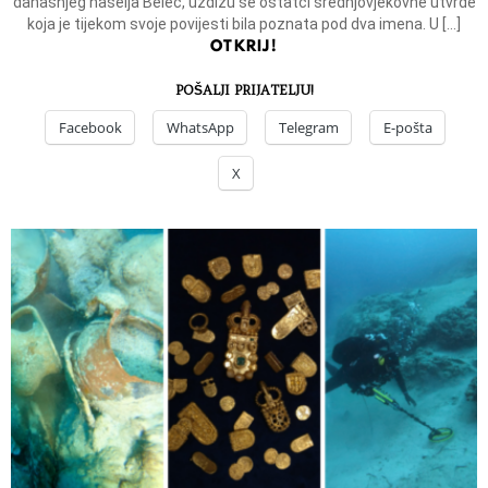
današnjeg naselja Belec, uzdižu se ostatci srednjovjekovne utvrde
koja je tijekom svoje povijesti bila poznata pod dva imena. U […]
OTKRIJ!
POŠALJI PRIJATELJU!
Facebook
WhatsApp
Telegram
E-pošta
X