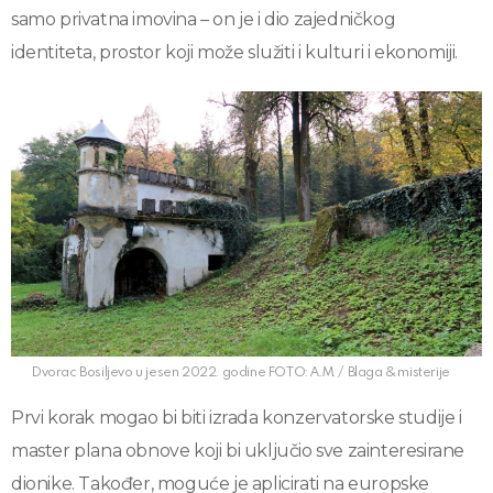
samo privatna imovina – on je i dio zajedničkog
identiteta, prostor koji može služiti i kulturi i ekonomiji.
Dvorac Bosiljevo u jesen 2022. godine FOTO: A.M. / Blaga & misterije
Prvi korak mogao bi biti izrada konzervatorske studije i
master plana obnove koji bi uključio sve zainteresirane
dionike. Također, moguće je aplicirati na europske