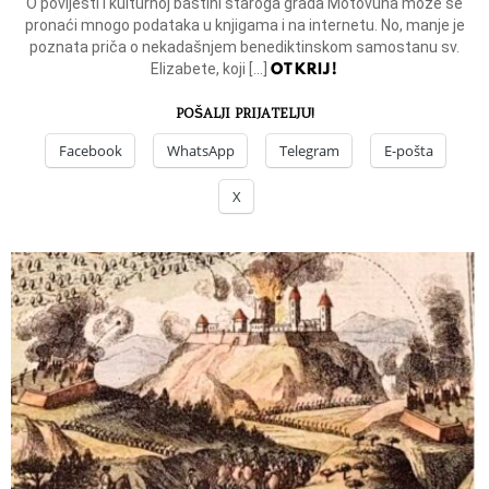
O povijesti i kulturnoj baštini staroga grada Motovuna može se
pronaći mnogo podataka u knjigama i na internetu. No, manje je
poznata priča o nekadašnjem benediktinskom samostanu sv.
OTKRIJ!
Elizabete, koji […]
POŠALJI PRIJATELJU!
Facebook
WhatsApp
Telegram
E-pošta
X