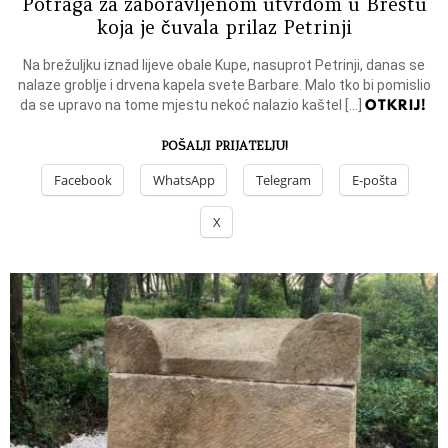
Potraga za zaboravljenom utvrdom u Brestu
koja je čuvala prilaz Petrinji
Na brežuljku iznad lijeve obale Kupe, nasuprot Petrinji, danas se
nalaze groblje i drvena kapela svete Barbare. Malo tko bi pomislio
OTKRIJ!
da se upravo na tome mjestu nekoć nalazio kaštel […]
POŠALJI PRIJATELJU!
Facebook
WhatsApp
Telegram
E-pošta
X