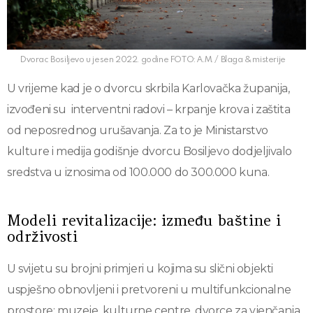
Dvorac Bosiljevo u jesen 2022. godine FOTO: A.M. / Blaga & misterije
U vrijeme kad je o dvorcu skrbila Karlovačka županija,
izvođeni su interventni radovi – krpanje krova i zaštita
od neposrednog urušavanja. Za to je Ministarstvo
kulture i medija godišnje dvorcu Bosiljevo dodjeljivalo
sredstva u iznosima od 100.000 do 300.000 kuna.
Modeli revitalizacije: između baštine i
održivosti
U svijetu su brojni primjeri u kojima su slični objekti
uspješno obnovljeni i pretvoreni u multifunkcionalne
prostore: muzeje, kulturne centre, dvorce za vjenčanja,