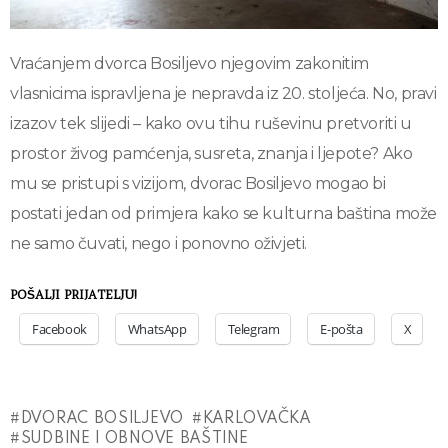
Vraćanjem dvorca Bosiljevo njegovim zakonitim
vlasnicima ispravljena je nepravda iz 20. stoljeća. No, pravi
izazov tek slijedi – kako ovu tihu ruševinu pretvoriti u
prostor živog pamćenja, susreta, znanja i ljepote? Ako
mu se pristupi s vizijom, dvorac Bosiljevo mogao bi
postati jedan od primjera kako se kulturna baština može
ne samo čuvati, nego i ponovno oživjeti.
POŠALJI PRIJATELJU!
Facebook
WhatsApp
Telegram
E-pošta
X
DVORAC BOSILJEVO
KARLOVAČKA
SUDBINE I OBNOVE BAŠTINE