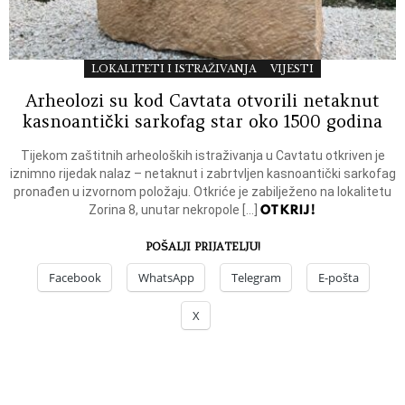
LOKALITETI I ISTRAŽIVANJA
VIJESTI
Arheolozi su kod Cavtata otvorili netaknut
kasnoantički sarkofag star oko 1500 godina
Tijekom zaštitnih arheoloških istraživanja u Cavtatu otkriven je
iznimno rijedak nalaz – netaknut i zabrtvljen kasnoantički sarkofag
pronađen u izvornom položaju. Otkriće je zabilježeno na lokalitetu
OTKRIJ!
Zorina 8, unutar nekropole […]
POŠALJI PRIJATELJU!
Facebook
WhatsApp
Telegram
E-pošta
X