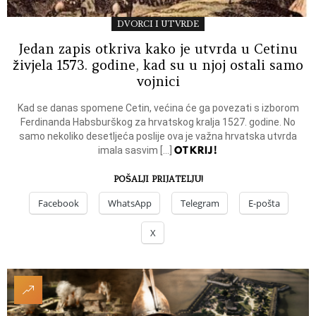
DVORCI I UTVRDE
Jedan zapis otkriva kako je utvrda u Cetinu
živjela 1573. godine, kad su u njoj ostali samo
vojnici
Kad se danas spomene Cetin, većina će ga povezati s izborom
Ferdinanda Habsburškog za hrvatskog kralja 1527. godine. No
samo nekoliko desetljeća poslije ova je važna hrvatska utvrda
OTKRIJ!
imala sasvim […]
POŠALJI PRIJATELJU!
Facebook
WhatsApp
Telegram
E-pošta
X