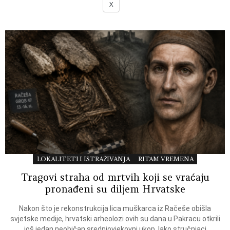
X
LOKALITETI I ISTRAŽIVANJA
RITAM VREMENA
Tragovi straha od mrtvih koji se vraćaju
pronađeni su diljem Hrvatske
Nakon što je rekonstrukcija lica muškarca iz Račeše obišla
svjetske medije, hrvatski arheolozi ovih su dana u Pakracu otkrili
još jedan neobičan srednjovjekovni ukop. Iako stručnjaci