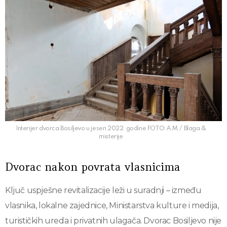
Interijer dvorca Bosiljevo u jesen 2022. godine FOTO: A.M. / Blaga &
misterije
Dvorac nakon povrata vlasnicima
Ključ uspješne revitalizacije leži u suradnji – između
vlasnika, lokalne zajednice, Ministarstva kulture i medija,
turističkih ureda i privatnih ulagača. Dvorac Bosiljevo nije