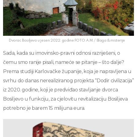
Dvorac Bosiljevo u jesen 2022. godine FOTO: A.M. / Blaga & misterije
Sada, kada su imovinsko-pravni odnosi razriješeni, o
čemu smo ranije pisali, nameće se pitanje – što dalje?
Prema studiji Karlovačke županije, koja je napravljena u
svrhu do danas nerealiziranog projekta “Dodir civilizacija”
iz 2020. godine, koji je predviđao stavljanje dvorca
Bosiljevo u funkciju, za cjelovitu revitalizaciju Bosiljeva
potrebno je barem 15 milijuna eura.