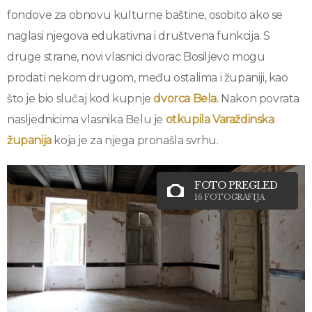
fondove za obnovu kulturne baštine, osobito ako se
naglasi njegova edukativna i društvena funkcija. S
druge strane, novi vlasnici dvorac Bosiljevo mogu
prodati nekom drugom, među ostalima i županiji, kao
što je bio slučaj kod kupnje
dvorca Bela.
Nakon povrata
nasljednicima vlasnika Belu je
otkupila Varaždinska
županija
koja je za njega pronašla svrhu.
FOTO PREGLED
16 FOTOGRAFIJA