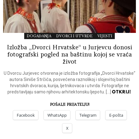
DOGAĐANJA
DVORCI I UTVRDE
VIJESTI
Izložba „Dvorci Hrvatske“ u Jurjevcu donosi
fotografski pogled na baštinu kojoj se vraća
život
U Dvorcu Jurjevec otvorena je izložba fotografija „Dvorci Hrvatske“
autora Siniše Strčića, posvećena raznolikoj i slojevitoj baštini
hrvatskih dvoraca, kurija, ljetnikovaca i utvrda. Fotografije ne
OTKRIJ!
predstavljaju samo njihovu arhitektonsku ljepotu. […]
POŠALJI PRIJATELJU!
Facebook
WhatsApp
Telegram
E-pošta
X