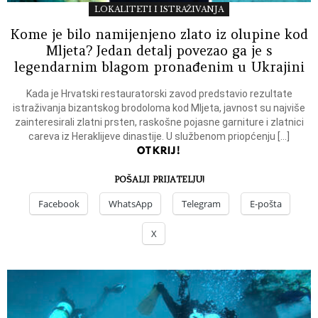
LOKALITETI I ISTRAŽIVANJA
Kome je bilo namijenjeno zlato iz olupine kod
Mljeta? Jedan detalj povezao ga je s
legendarnim blagom pronađenim u Ukrajini
Kada je Hrvatski restauratorski zavod predstavio rezultate
istraživanja bizantskog brodoloma kod Mljeta, javnost su najviše
zainteresirali zlatni prsten, raskošne pojasne garniture i zlatnici
careva iz Heraklijeve dinastije. U službenom priopćenju […]
OTKRIJ!
POŠALJI PRIJATELJU!
Facebook
WhatsApp
Telegram
E-pošta
X