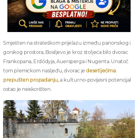
Smješten na strateškom prijelazu između panonskog i
gorskog prostora, Bosiljevo je kroz stoljeća bilo dvorac
Frankopana, Erdődyja, Auersperga i Nugenta. Unatoč
tom plemićkom nasljeđu, dvorac je
desetljećima
prepušten propadanju,
a kulturno-povijesni potencijal
ostao je neiskorišten.