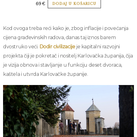
69
€
DODAJ U KOŠARICU
Kod ovoga treba reći kako je, zbog inflacije i povećanja
cijena građevinskih radova, danas taj iznos barem
dvostruko veći.
Dodir civilizacije
je kapitalni razvojni
projekta čiji je pokretač i nositelj Karlovačka županija, čija
je vizija obnova i stavljanje u funkciju deset dvoraca,
kaštela i utvrda Karlovačke županije.