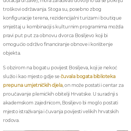
dotacija države), mora zarađivati dovoljno da se pokriju
troškovi održavanja. Stoga su, posebno zbog
konfiguracije terena, rezidencijalni turizam i boutique
smještaj u kombinaciji s kulturnim programima možda
pravi put put za obnovu dvorca Bosiljevo koji bi
omogućio održivo financiranje obnove i korištenje
objekta.
S obzirom na bogatu povijest Bosiljeva, koji je nekoć
služio i kao mjesto gdje se
čuvala bogata biblioteka
prepuna umjetničkih djela
, on može postati i centar za
proučavanje plemićkih obitelji Hrvatske. U suradnji s
akademskom zajednicom, Bosiljevo bi moglo postati
mjesto istraživanja i čuvanja povijesti velikih hrvatskih
rodova.