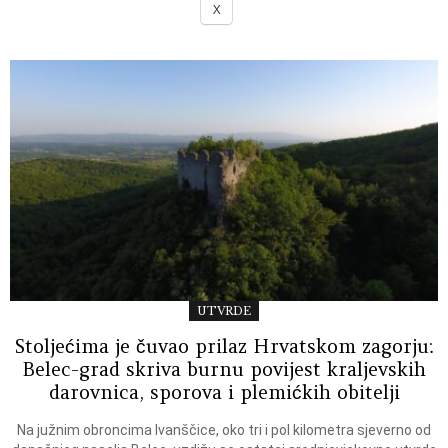
X
UTVRDE
Stoljećima je čuvao prilaz Hrvatskom zagorju:
Belec-grad skriva burnu povijest kraljevskih
darovnica, sporova i plemićkih obitelji
Na južnim obroncima Ivanščice, oko tri i pol kilometra sjeverno od