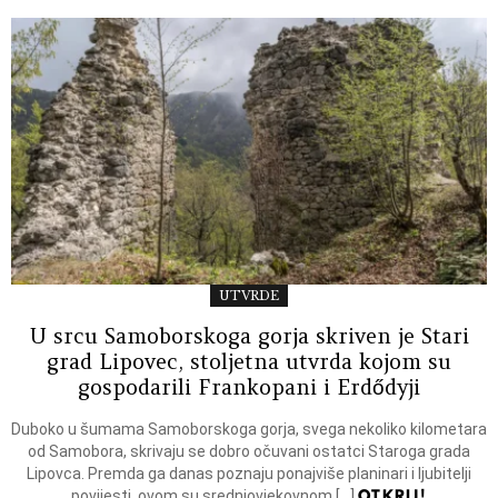
UTVRDE
U srcu Samoborskoga gorja skriven je Stari
grad Lipovec, stoljetna utvrda kojom su
gospodarili Frankopani i Erdődyji
Duboko u šumama Samoborskoga gorja, svega nekoliko kilometara
od Samobora, skrivaju se dobro očuvani ostatci Staroga grada
Lipovca. Premda ga danas poznaju ponajviše planinari i ljubitelji
OTKRIJ!
povijesti, ovom su srednjovjekovnom […]