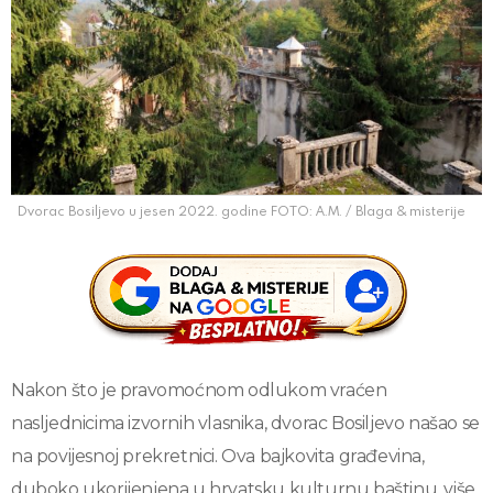
Dvorac Bosiljevo u jesen 2022. godine FOTO: A.M. / Blaga & misterije
Nakon što je pravomoćnom odlukom vraćen
nasljednicima izvornih vlasnika, dvorac Bosiljevo našao se
na povijesnoj prekretnici. Ova bajkovita građevina,
duboko ukorijenjena u hrvatsku kulturnu baštinu, više