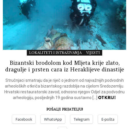
LOKALITETI I ISTRAŽIVANJA
VIJESTI
Bizantski brodolom kod Mljeta krije zlato,
dragulje i prsten cara iz Heraklijeve dinastije
Stručnjaci smatraju da je riječ o jednom od najvažnijih podvodnih
arheoloških otkrića bizantskog razdoblja na cijelom Sredozemlju.
Hrvatski restauratorski zavod, odnosno njegov Odjel za podvodnu
OTKRIJ!
arheologiju, posljednjih 19 godina sustavno […]
POŠALJI PRIJATELJU!
Facebook
WhatsApp
Telegram
E-pošta