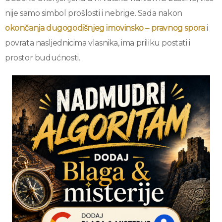
nije samo simbol prošlosti i nebrige. Sada nakon
okončanja dugogodišnjeg imovinsko – pravnog spora
i
povrata nasljednicima vlasnika, ima priliku postati i
prostor budućnosti.