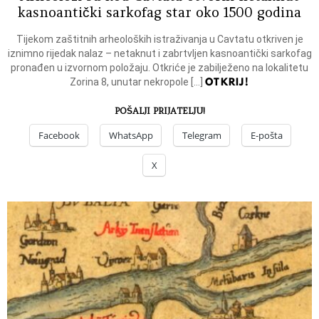
kasnoantički sarkofag star oko 1500 godina
Tijekom zaštitnih arheoloških istraživanja u Cavtatu otkriven je
iznimno rijedak nalaz – netaknut i zabrtvljen kasnoantički sarkofag
pronađen u izvornom položaju. Otkriće je zabilježeno na lokalitetu
OTKRIJ!
Zorina 8, unutar nekropole […]
POŠALJI PRIJATELJU!
Facebook
WhatsApp
Telegram
E-pošta
X