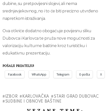
dubine, su pretpovijesni slojevi, ali nema
srednjevjekovnog, no i to će biti precizno utvrđeno
napretkom istraživanja.
Ova otkriće dodatno obogaćuje povijesnu sliku
Dubovca i Karlovca te pruža nove mogućnosti za
valorizaciju kulturne baštine kroz turističku i
edukativnu prezentaciju.
POŠALJI PRIJATELJU!
Facebook
WhatsApp
Telegram
E-pošta
X
IZBOR
KARLOVAČKA
STARI GRAD DUBOVAC
SUDBINE I OBNOVE BAŠTINE