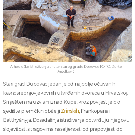
Arheološka istraživanja unutar starog grada Dubovca FOTO: Darko
Antolković
Stari grad Dubovac jedan je od najbolje očuvanih
kasnosrednjovjekovnih utvrđenih dvoraca u Hrvatskoj.
Smješten na uzvisini iznad Kupe, kroz povijest je bio
sjedište plemićkih obitelji
Zrinskih,
Frankopana i
Batthyányja. Dosadašnja istraživanja potvrđuju njegovu
slojevitost, s tragovima naseljenosti od prapovijesti do