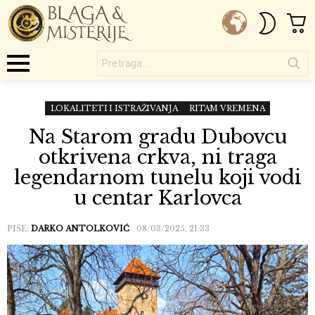
C
SWITC
SKIN
Pretraga...
Menu
LOKALITETI I ISTRAŽIVANJA
RITAM VREMENA
Na Starom gradu Dubovcu
otkrivena crkva, ni traga
legendarnom tunelu koji vodi
u centar Karlovca
PIŠE:
DARKO ANTOLKOVIĆ
08/03/2025, 21:33