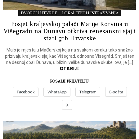
DVORCI I UTVRDE
LOKALITETI I ISTRAŽIVANJA
Posjet kraljevskoj palači Matije Korvina u
Višegradu na Dunavu otkriva renesansni sjaj i
stari grb Hrvatske
Malo je mjesta u Mađarskoj koja na svakom koraku tako snažno
prizivaju kraljevski sjaj kao Višegrad, odnosno Visegrád. Smješten
na desnoj obali Dunava, u blizini velike dunavske okuke, ovaj je […]
OTKRIJ!
POŠALJI PRIJATELJU!
Facebook
WhatsApp
Telegram
E-pošta
X