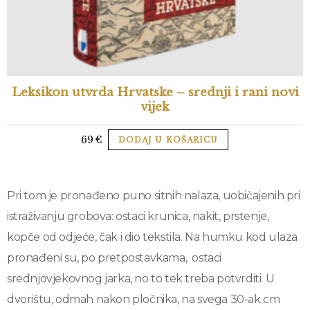
Leksikon utvrda Hrvatske – srednji i rani novi
vijek
69
€
DODAJ U KOŠARICU
Pri tom je pronađeno puno sitnih nalaza, uobičajenih pri
istraživanju grobova: ostaci krunica, nakit, prstenje,
kopče od odjeće, čak i dio tekstila. Na humku kod ulaza
pronađeni su, po pretpostavkama, ostaci
srednjovjekovnog jarka, no to tek treba potvrditi. U
dvorištu, odmah nakon pločnika, na svega 30-ak cm