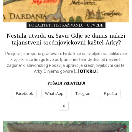
LOKALITETI I ISTRAŽIVANJA
UTVRDE
Nestala utvrda uz Savu: Gdje se danas nalazi
tajanstveni srednjovjekovni kaštel Arky?
Povijest je prepuna gradova i utvrda koje su stoljećima oblikovale
krajolik, a zatim gotovo potpuno nestale. Jedna od najvećih
zagonetki slavonskog Posavlja upravo je srednjovjekovni kaštel
OTKRIJ!
Arky. O njemu govore […]
POŠALJI PRIJATELJU!
Facebook
WhatsApp
Telegram
E-pošta
X