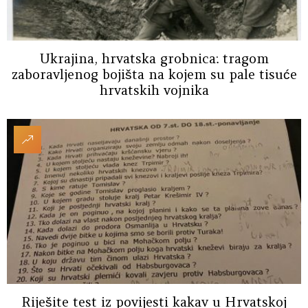
Ukrajina, hrvatska grobnica: tragom
zaboravljenog bojišta na kojem su pale tisuće
hrvatskih vojnika
Riješite test iz povijesti kakav u Hrvatskoj