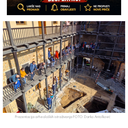
Prezentacija arheoloških istraživanja FOTO: Darko Antolković