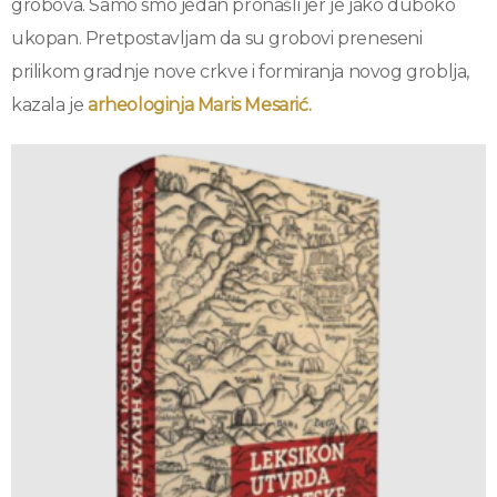
grobova. Samo smo jedan pronašli jer je jako duboko
ukopan. Pretpostavljam da su grobovi preneseni
prilikom gradnje nove crkve i formiranja novog groblja,
kazala je
arheologinja Maris Mesarić.