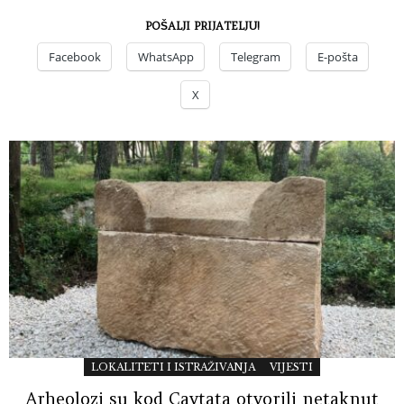
POŠALJI PRIJATELJU!
Facebook
WhatsApp
Telegram
E-pošta
X
LOKALITETI I ISTRAŽIVANJA
VIJESTI
Arheolozi su kod Cavtata otvorili netaknut