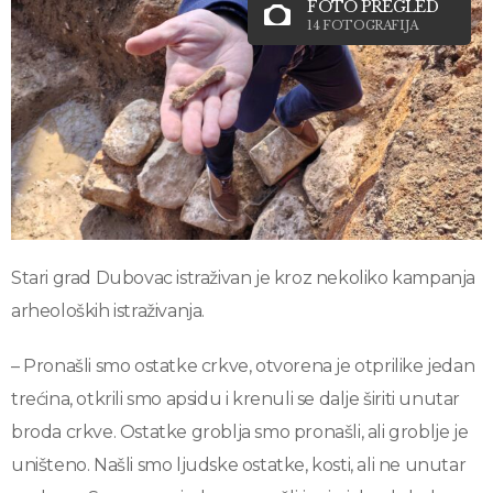
FOTO PREGLED
14 FOTOGRAFIJA
Stari grad Dubovac istraživan je kroz nekoliko kampanja
arheoloških istraživanja.
– Pronašli smo ostatke crkve, otvorena je otprilike jedan
trećina, otkrili smo apsidu i krenuli se dalje širiti unutar
broda crkve. Ostatke groblja smo pronašli, ali groblje je
uništeno. Našli smo ljudske ostatke, kosti, ali ne unutar