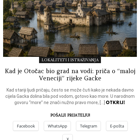
LOKALITETI I ISTRAŽIVANJA
Kad je Otočac bio grad na vodi: priča o “maloj
Veneciji” rijeke Gacke
Kad stariji ljudi pričaju, često se može čuti kako je nekada davno
cijela Gacka dolina bila pod vodom, gotovo kao more. U narodnom
OTKRIJ!
govoru “more” ne znači nužno pravo more, […]
POŠALJI PRIJATELJU!
Facebook
WhatsApp
Telegram
E-pošta
X