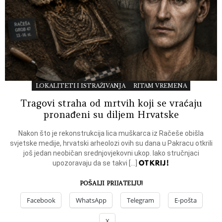
LOKALITETI I ISTRAŽIVANJA
RITAM VREMENA
Tragovi straha od mrtvih koji se vraćaju
pronađeni su diljem Hrvatske
Nakon što je rekonstrukcija lica muškarca iz Račeše obišla
svjetske medije, hrvatski arheolozi ovih su dana u Pakracu otkrili
još jedan neobičan srednjovjekovni ukop. Iako stručnjaci
OTKRIJ!
upozoravaju da se takvi […]
POŠALJI PRIJATELJU!
Facebook
WhatsApp
Telegram
E-pošta
X