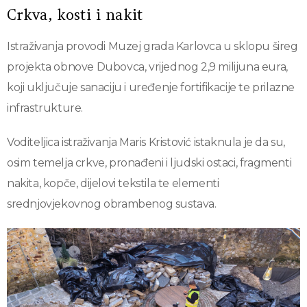
Crkva, kosti i nakit
Istraživanja provodi Muzej grada Karlovca u sklopu šireg
projekta obnove Dubovca, vrijednog 2,9 milijuna eura,
koji uključuje sanaciju i uređenje fortifikacije te prilazne
infrastrukture.
Voditeljica istraživanja Maris Kristović istaknula je da su,
osim temelja crkve, pronađeni i ljudski ostaci, fragmenti
nakita, kopče, dijelovi tekstila te elementi
srednjovjekovnog obrambenog sustava.