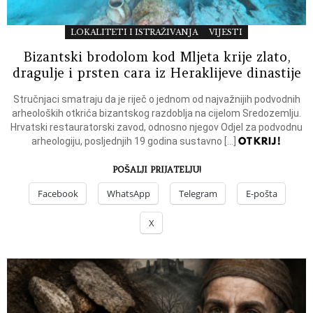
LOKALITETI I ISTRAŽIVANJA
VIJESTI
Bizantski brodolom kod Mljeta krije zlato,
dragulje i prsten cara iz Heraklijeve dinastije
Stručnjaci smatraju da je riječ o jednom od najvažnijih podvodnih
arheoloških otkrića bizantskog razdoblja na cijelom Sredozemlju.
Hrvatski restauratorski zavod, odnosno njegov Odjel za podvodnu
OTKRIJ!
arheologiju, posljednjih 19 godina sustavno […]
POŠALJI PRIJATELJU!
Facebook
WhatsApp
Telegram
E-pošta
X