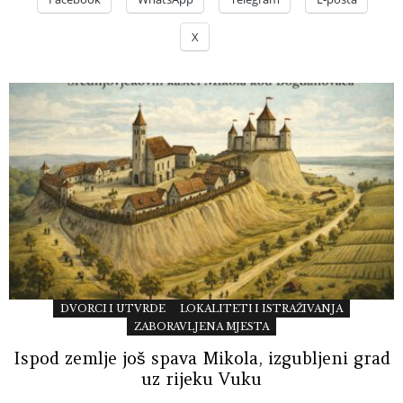
X
DVORCI I UTVRDE
LOKALITETI I ISTRAŽIVANJA
ZABORAVLJENA MJESTA
Ispod zemlje još spava Mikola, izgubljeni grad
uz rijeku Vuku