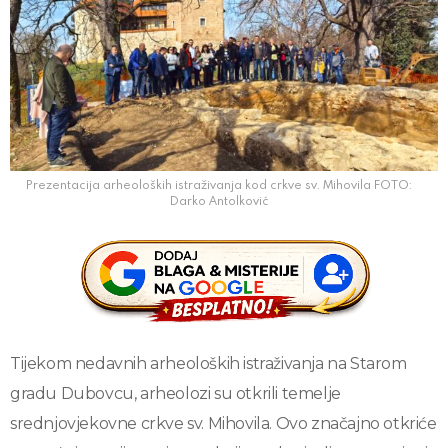
Prezentacija arheoloških istraživanja kod crkve sv. Mihovila FOTO:
Darko Antolković
Tijekom nedavnih arheoloških istraživanja na Starom
gradu Dubovcu, arheolozi su otkrili temelje
srednjovjekovne crkve sv. Mihovila. Ovo značajno otkriće