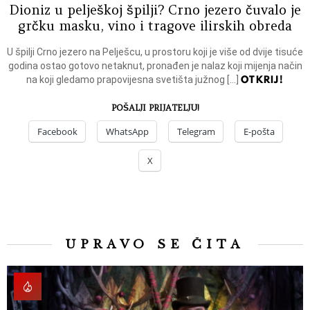
Dioniz u pelješkoj špilji? Crno jezero čuvalo je
grčku masku, vino i tragove ilirskih obreda
U špilji Crno jezero na Pelješcu, u prostoru koji je više od dvije tisuće
godina ostao gotovo netaknut, pronađen je nalaz koji mijenja način
OTKRIJ!
na koji gledamo prapovijesna svetišta južnog […]
POŠALJI PRIJATELJU!
Facebook
WhatsApp
Telegram
E-pošta
X
UPRAVO SE ČITA