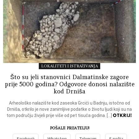
LOKALITETI I ISTRAŽIVANJA
Što su jeli stanovnici Dalmatinske zagore
prije 5000 godina? Odgovore donosi nalazište
kod Drniša
Arheološko nalazište kod zaseoka Grcići u Badnju, istočno od
Drniša, otkrilo je nove zanimljive podatke o životu ljudi koji su na
OTKRIJ!
tom području živjeli prije više od pet tisuća godina. […]
POŠALJI PRIJATELJU!
Facebook
WhatsApp
Telegram
E-pošta