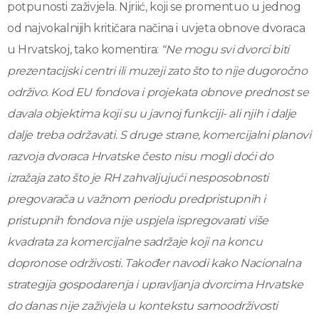
potpunosti zaživjela. Njriić, koji se promentuo u jednog
od najvokalnijih kritičara načina i uvjeta obnove dvoraca
u Hrvatskoj, tako komentira:
“Ne mogu svi dvorci biti
prezentacijski centri ili muzeji zato što to nije dugoročno
održivo. Kod EU fondova i projekata obnove prednost se
davala objektima koji su u javnoj funkciji- ali njih i dalje
dalje treba održavati. S druge strane, komercijalni planovi
razvoja dvoraca Hrvatske često nisu mogli doći do
izražaja zato što je RH zahvaljujući nesposobnosti
pregovarača u važnom periodu predpristupnih i
pristupnih fondova nije uspjela ispregovarati više
kvadrata za komercijalne sadržaje koji na koncu
dopronose održivosti. Također navodi kako Nacionalna
strategija gospodarenja i upravljanja dvorcima Hrvatske
do danas nije zaživjela u kontekstu samoodrživosti