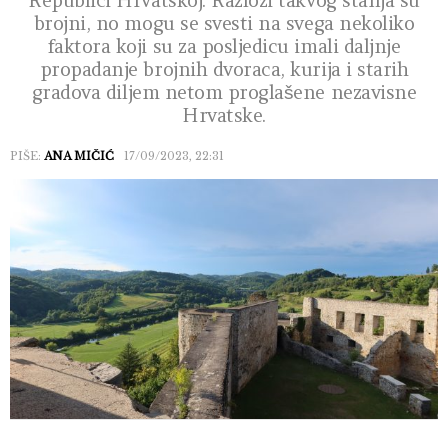
Republici Hrvatskoj. Razlozi takvog stanja su
brojni, no mogu se svesti na svega nekoliko
faktora koji su za posljedicu imali daljnje
propadanje brojnih dvoraca, kurija i starih
gradova diljem netom proglašene nezavisne
Hrvatske.
PIŠE:
ANA MIČIĆ
17/09/2023, 22:31