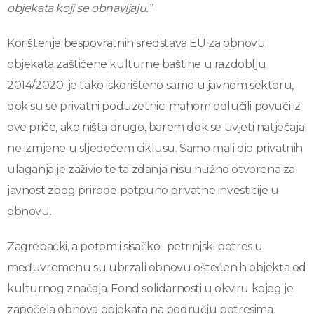
objekata koji se obnavljaju.”
Korištenje bespovratnih sredstava EU za obnovu
objekata zaštićene kulturne baštine u razdoblju
2014/2020. je tako iskorišteno samo u javnom sektoru,
dok su se privatni poduzetnici mahom odlučili povući iz
ove priče, ako ništa drugo, barem dok se uvjeti natječaja
ne izmjene u sljedećem ciklusu. Samo mali dio privatnih
ulaganja je zaživio te ta zdanja nisu nužno otvorena za
javnost zbog prirode potpuno privatne investicije u
obnovu.
Zagrebački, a potom i sisačko- petrinjski potres u
međuvremenu su ubrzali obnovu oštećenih objekta od
kulturnog značaja. Fond solidarnosti u okviru kojeg je
započela obnova objekata na području potresima