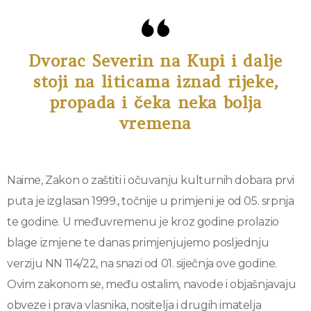
Dvorac Severin na Kupi i dalje
stoji na liticama iznad rijeke,
propada i čeka neka bolja
vremena
Naime, Zakon o zaštiti i očuvanju kulturnih dobara prvi
puta je izglasan 1999., točnije u primjeni je od 05. srpnja
te godine. U međuvremenu je kroz godine prolazio
blage izmjene te danas primjenjujemo posljednju
verziju NN 114/22, na snazi od 01. siječnja ove godine.
Ovim zakonom se, među ostalim, navode i objašnjavaju
obveze i prava vlasnika, nositelja i drugih imatelja