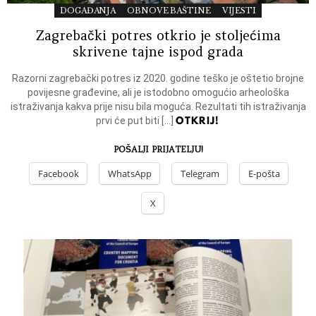
DOGAĐANJA
OBNOVE BAŠTINE
VIJESTI
Zagrebački potres otkrio je stoljećima
skrivene tajne ispod grada
Razorni zagrebački potres iz 2020. godine teško je oštetio brojne
povijesne građevine, ali je istodobno omogućio arheološka
istraživanja kakva prije nisu bila moguća. Rezultati tih istraživanja
OTKRIJ!
prvi će put biti […]
POŠALJI PRIJATELJU!
Facebook
WhatsApp
Telegram
E-pošta
X