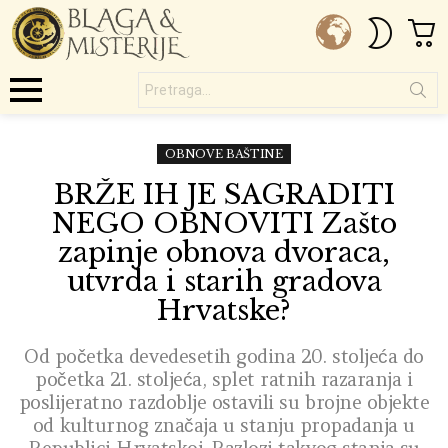
C
SWITC
SKIN
Pretraga...
Menu
OBNOVE BAŠTINE
BRŽE IH JE SAGRADITI
NEGO OBNOVITI Zašto
zapinje obnova dvoraca,
utvrda i starih gradova
Hrvatske?
Od početka devedesetih godina 20. stoljeća do
početka 21. stoljeća, splet ratnih razaranja i
poslijeratno razdoblje ostavili su brojne objekte
od kulturnog značaja u stanju propadanja u