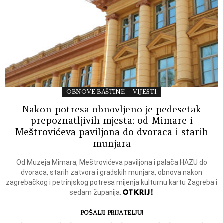
OBNOVE BAŠTINE
VIJESTI
Nakon potresa obnovljeno je pedesetak
prepoznatljivih mjesta: od Mimare i
Meštrovićeva paviljona do dvoraca i starih
munjara
Od Muzeja Mimara, Meštrovićeva paviljona i palača HAZU do
dvoraca, starih zatvora i gradskih munjara, obnova nakon
zagrebačkog i petrinjskog potresa mijenja kulturnu kartu Zagreba i
OTKRIJ!
sedam županija.
POŠALJI PRIJATELJU!