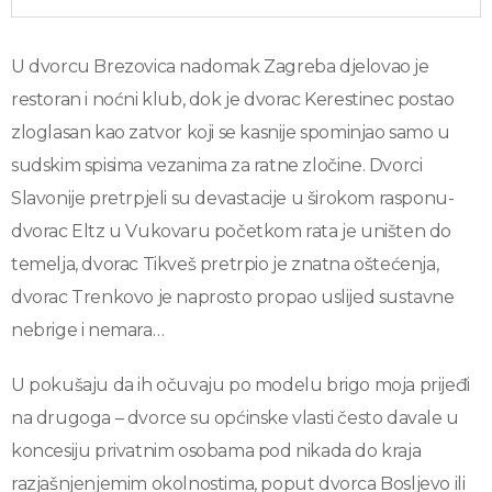
U dvorcu Brezovica nadomak Zagreba djelovao je
restoran i noćni klub, dok je dvorac Kerestinec postao
zloglasan kao zatvor koji se kasnije spominjao samo u
sudskim spisima vezanima za ratne zločine. Dvorci
Slavonije pretrpjeli su devastacije u širokom rasponu-
dvorac Eltz u Vukovaru početkom rata je uništen do
temelja, dvorac Tikveš pretrpio je znatna oštećenja,
dvorac Trenkovo je naprosto propao uslijed sustavne
nebrige i nemara…
U pokušaju da ih očuvaju po modelu brigo moja prijeđi
na drugoga – dvorce su općinske vlasti često davale u
koncesiju privatnim osobama pod nikada do kraja
razjašnjenjemim okolnostima, poput dvorca Bosljevo ili