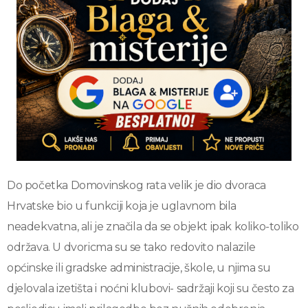
Do početka Domovinskog rata velik je dio dvoraca
Hrvatske bio u funkciji koja je uglavnom bila
neadekvatna, ali je značila da se objekt ipak koliko-toliko
održava. U dvoricma su se tako redovito nalazile
općinske ili gradske administracije, škole, u njima su
djelovala izetišta i noćni klubovi- sadržaji koji su često za