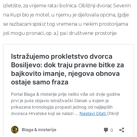
izletište, za vrijeme rata i bolnica. Obližnji dvorac Severin
na Kupi bio je motel, u njemu je djelovala općina, (gdje
se razbacani spisi iz tog vremena u nekim prostorijama
još mogu pronaći, op. a.) pa i društvene prostorije.