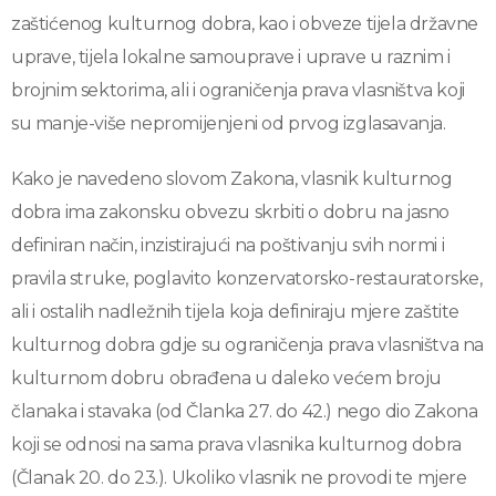
zaštićenog kulturnog dobra, kao i obveze tijela državne
uprave, tijela lokalne samouprave i uprave u raznim i
brojnim sektorima, ali i ograničenja prava vlasništva koji
su manje-više nepromijenjeni od prvog izglasavanja.
Kako je navedeno slovom Zakona, vlasnik kulturnog
dobra ima zakonsku obvezu skrbiti o dobru na jasno
definiran način, inzistirajući na poštivanju svih normi i
pravila struke, poglavito konzervatorsko-restauratorske,
ali i ostalih nadležnih tijela koja definiraju mjere zaštite
kulturnog dobra gdje su ograničenja prava vlasništva na
kulturnom dobru obrađena u daleko većem broju
članaka i stavaka (od Članka 27. do 42.) nego dio Zakona
koji se odnosi na sama prava vlasnika kulturnog dobra
(Članak 20. do 23.). Ukoliko vlasnik ne provodi te mjere