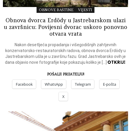
OBNOVE BAŠTINE
VIJESTI
Obnova dvorca Erdödy u Jastrebarskom ulazi
u završnicu: Povijesni dvorac uskoro ponovno
otvara vrata
Nakon desetljeća propadanja i višegodišnjih zahtjevnih
konzervatorsko-restauratorskih radova, obnova dvorca Erdödy u
Jastrebarskom ušla je u završnu fazu. Grad Jastrebarsko ovih je
OTKRIJ!
dana objavio nove fotografije koje pokazuju koliko je […]
POŠALJI PRIJATELJU!
Facebook
WhatsApp
Telegram
E-pošta
X