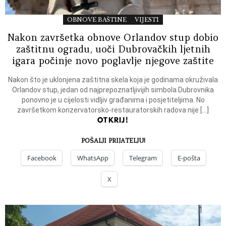
OBNOVE BAŠTINE
VIJESTI
Nakon završetka obnove Orlandov stup dobio
zaštitnu ogradu, uoči Dubrovačkih ljetnih
igara počinje novo poglavlje njegove zaštite
Nakon što je uklonjena zaštitna skela koja je godinama okruživala
Orlandov stup, jedan od najprepoznatljivijih simbola Dubrovnika
ponovno je u cijelosti vidljiv građanima i posjetiteljima. No
završetkom konzervatorsko-restauratorskih radova nije […]
OTKRIJ!
POŠALJI PRIJATELJU!
Facebook
WhatsApp
Telegram
E-pošta
X