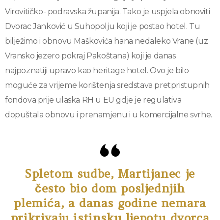
Virovitičko- podravska županija. Tako je uspjela obnoviti
Dvorac Janković u Suhopolju koji je postao hotel. Tu
bilježimo i obnovu Maškovića hana nedaleko Vrane (uz
Vransko jezero pokraj Pakoštana) koji je danas
najpoznatiji upravo kao heritage hotel. Ovo je bilo
moguće za vrijeme korištenja sredstava pretpristupnih
fondova prije ulaska RH u EU gdje je regulativa
dopuštala obnovu i prenamjenu i u komercijalne svrhe.
Spletom sudbe, Martijanec je
često bio dom posljednjih
plemića, a danas godine nemara
prikrivaju istinsku ljepotu dvorca