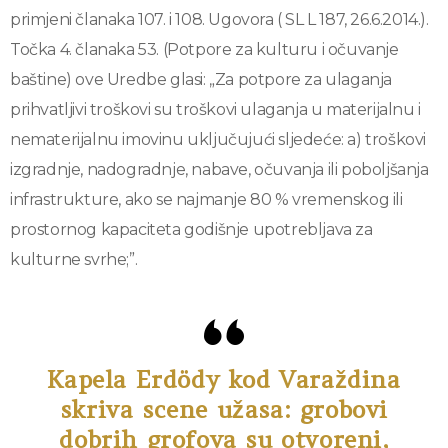
primjeni članaka 107. i 108. Ugovora ( SL L 187, 26.6.2014.).
Točka 4. članaka 53. (Potpore za kulturu i očuvanje
baštine) ove Uredbe glasi: „Za potpore za ulaganja
prihvatljivi troškovi su troškovi ulaganja u materijalnu i
nematerijalnu imovinu uključujući sljedeće: a) troškovi
izgradnje, nadogradnje, nabave, očuvanja ili poboljšanja
infrastrukture, ako se najmanje 80 % vremenskog ili
prostornog kapaciteta godišnje upotrebljava za
kulturne svrhe;”.
Kapela Erdödy kod Varaždina
skriva scene užasa: grobovi
dobrih grofova su otvoreni,