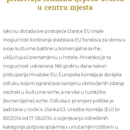
u centru mjesta
Iako su dotada sve postojeće članice EU imale
mogućnost korištenja sredstava EU fondova za obnovu
svoje kulturne baštine u komercijalne svrhe,
uključujući prenamjenu u hotele, Hrvatskoj je ta
mogućnost uskraćena. Niti godinu dana nakon
pristupanja Hrvatske EU, Europska komisija je donijela
odluku kojom ograničava namjenu obnovljenih zdanja
većinski u kulturne svrhe, a ne više u turističke
(komercijalne) svrhe. Odluka o promjeni politike je
sadržana u točki 4. članka 53. Uredbe Komisije (EU) br.
651/2014 od 17. 06.2014. o ocjenjivanju određenih
kategorija potpora spojivima s unutarnjim tržištem u