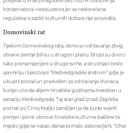
posljedicu imali prilagodbe bez nužnih odobrenja
konzervatora i restauratora jer se nedorečena
regulativa o zaštiti kulturnih dobara nije provodila.
Domovinski rat
Tijekom Domovinskog rata, obnova i održavanje zbog
obrane zemlje bili su u drugom planu. Brojni su dvorci
tako prenamijenjeni u druge svrhe, a stručnjaci često
spominju i takozvani “Medvedgradski sindrom” gdje je
ukupni proračun predviđen za održavanje dvoraca,
kurija i utvrda diljem Hrvatske godinama investiran u
sanaciju Medvedgrada. Taj stari grad iznad Zagreba
poznat po Crnoj Kraljici zamišljen je da bude svijetli
primjer i pionir obnove hrvatske kulturne baštine te
mjesto gdje se nalazi, danas pomalo zaboravljeni, “Oltar