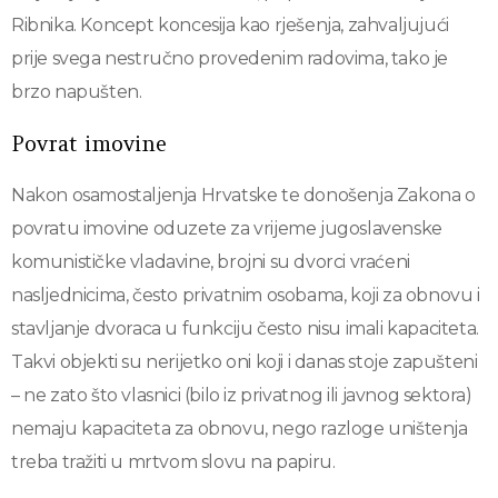
Ribnika. Koncept koncesija kao rješenja, zahvaljujući
prije svega nestručno provedenim radovima, tako je
brzo napušten.
Povrat imovine
Nakon osamostaljenja Hrvatske te donošenja Zakona o
povratu imovine oduzete za vrijeme jugoslavenske
komunističke vladavine, brojni su dvorci vraćeni
nasljednicima, često privatnim osobama, koji za obnovu i
stavljanje dvoraca u funkciju često nisu imali kapaciteta.
Takvi objekti su nerijetko oni koji i danas stoje zapušteni
– ne zato što vlasnici (bilo iz privatnog ili javnog sektora)
nemaju kapaciteta za obnovu, nego razloge uništenja
treba tražiti u mrtvom slovu na papiru.