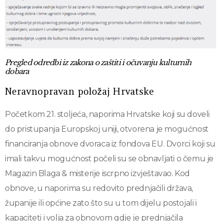
Pregled odredbi iz zakona o zaštiti i očuvanju kulturnih
dobara
Neravnopravan položaj Hrvatske
Početkom 21. stoljeća, naporima Hrvatske koji su doveli
do pristupanja Europskoj uniji, otvorena je mogućnost
financiranja obnove dvoraca iz fondova EU. Dvorci koji su
imali takvu mogućnost počeli su se obnavljati o čemu je
Magazin Blaga & misterije iscrpno izvještavao. Kod
obnove, u naporima su redovito prednjačili država,
županije ili općine zato što su u tom dijelu postojali i
kapaciteti i volja za obnovom gdje je prednjačila