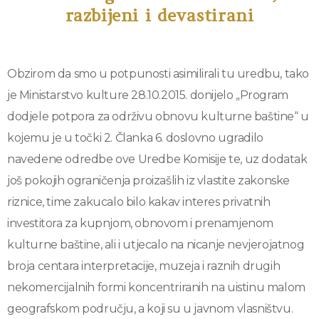
razbijeni i devastirani
Obzirom da smo u potpunosti asimilirali tu uredbu, tako
je Ministarstvo kulture 28.10.2015. donijelo „Program
dodjele potpora za održivu obnovu kulturne baštine“ u
kojemu je u točki 2. Članka 6. doslovno ugradilo
navedene odredbe ove Uredbe Komisije te, uz dodatak
još pokojih ograničenja proizašlih iz vlastite zakonske
riznice, time zakucalo bilo kakav interes privatnih
investitora za kupnjom, obnovom i prenamjenom
kulturne baštine, ali i utjecalo na nicanje nevjerojatnog
broja centara interpretacije, muzeja i raznih drugih
nekomercijalnih formi koncentriranih na uistinu malom
geografskom području, a koji su u javnom vlasništvu.