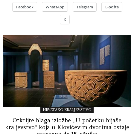
Facebook
WhatsApp
Telegram
E-pošta
X
HRVATSKO KRALJEVSTVO
Otkrijte blaga izložbe „U početku bijaše
kraljevstvo“ koja u Klovićevim dvorima ostaje
otvorena do 15. ožujka