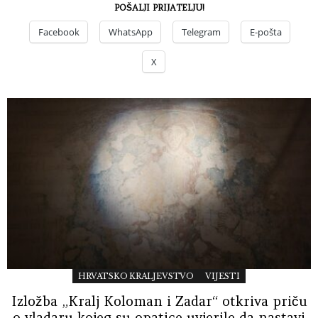
POŠALJI PRIJATELJU!
Facebook
WhatsApp
Telegram
E-pošta
X
HRVATSKO KRALJEVSTVO
VIJESTI
Izložba „Kralj Koloman i Zadar“ otkriva priču
o vladaru kojeg su opatice uvjerile da nastavi