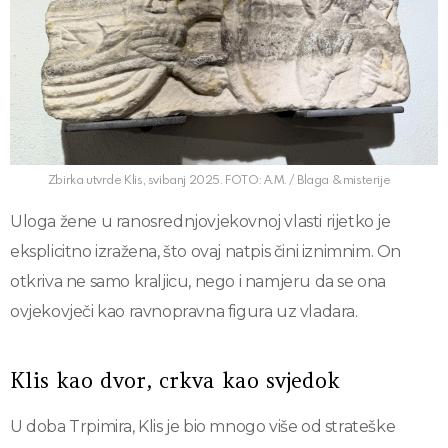
Zbirka utvrde Klis, svibanj 2025. FOTO: A.M. / Blaga & misterije
Uloga žene u ranosrednjovjekovnoj vlasti rijetko je
eksplicitno izražena, što ovaj natpis čini iznimnim. On
otkriva ne samo kraljicu, nego i namjeru da se ona
ovjekovječi kao ravnopravna figura uz vladara.
Klis kao dvor, crkva kao svjedok
U doba Trpimira, Klis je bio mnogo više od strateške