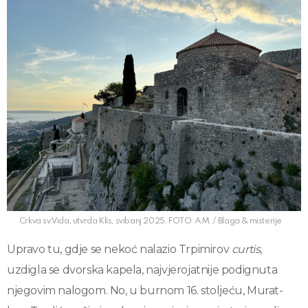
Crkva sv.Vida, utvrda Klis, svibanj 2025. FOTO: A.M. / Blaga & misterije
Upravo tu, gdje se nekoć nalazio Trpimirov
curtis
,
uzdigla se dvorska kapela, najvjerojatnije podignuta
njegovim nalogom. No, u burnom 16. stoljeću, Murat-