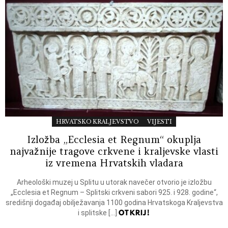
HRVATSKO KRALJEVSTVO
VIJESTI
Izložba „Ecclesia et Regnum“ okuplja
najvažnije tragove crkvene i kraljevske vlasti
iz vremena Hrvatskih vladara
Arheološki muzej u Splitu u utorak navečer otvorio je izložbu
„Ecclesia et Regnum – Splitski crkveni sabori 925. i 928. godine“,
središnji događaj obilježavanja 1100 godina Hrvatskoga Kraljevstva
OTKRIJ!
i splitske […]