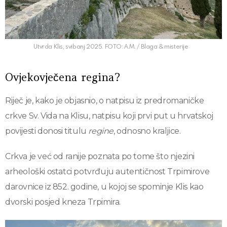
Utvrda Klis, svibanj 2025. FOTO: A.M. / Blaga & misterije
Ovjekovječena regina?
Riječ je, kako je objasnio, o natpisu iz predromaničke
crkve Sv. Vida na Klisu, natpisu koji prvi put u hrvatskoj
povijesti donosi titulu
regine
, odnosno kraljice.
Crkva je već od ranije poznata po tome što njezini
arheološki ostatci potvrđuju autentičnost Trpimirove
darovnice iz 852. godine, u kojoj se spominje Klis kao
dvorski posjed kneza Trpimira.