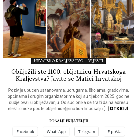
HRVATSKO KRALJEVSTVO
VIJESTI
Obilježili ste 1100. obljetnicu Hrvatskoga
Kraljevstva? Javite se Matici hrvatskoj
Poziv je upućen ustanovama, udrugama, školama, gradovima,
općinama i drugim organizatorima koji su tijekom 2025. godine
sudjelovali u obilježavanju. Od sudionika se traži da na adresu
OTKRIJ!
elektroničke pošte
obljetnice@matica.hr
pošalju […]
POŠALJI PRIJATELJU!
Facebook
WhatsApp
Telegram
E-pošta