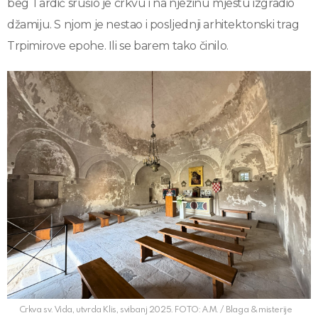
beg Tardić srušio je crkvu i na njezinu mjestu izgradio
džamiju. S njom je nestao i posljednji arhitektonski trag
Trpimirove epohe. Ili se barem tako činilo.
Crkva sv. Vida, utvrda Klis, svibanj 2025. FOTO: A.M. / Blaga & misterije