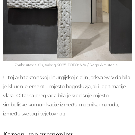
Zbirka utvrde Klis, svibanj 2025. FOTO: A.M. / Blaga & misterije
U toj arhitektonskoj i liturgijskoj cjelini, crkva Sv. Vida bila
je ključni element – mjesto bogoslužja, ali i legitimacije
vlasti. Oltarna pregrada bila je središnje mjesto
simboličke komunikacije između moćnika i naroda,
između svetog i svjetovnog.
Kamen kao vremeplov