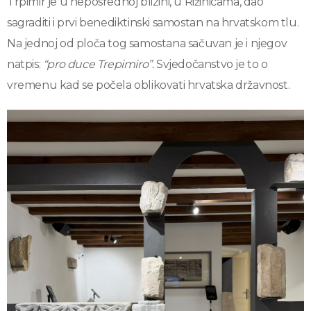
Trpimir je u neposrednoj blizini, u Rižinicama, dao
sagraditi i prvi benediktinski samostan na hrvatskom tlu.
Na jednoj od ploča tog samostana sačuvan je i njegov
natpis:
“
pro duce Trepimiro”.
Svjedočanstvo je to o
vremenu kad se počela oblikovati hrvatska državnost.