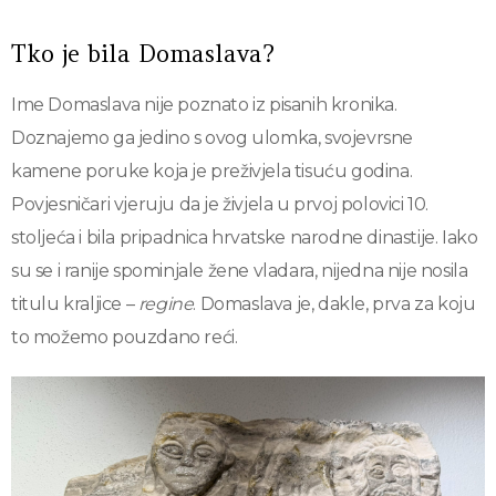
Tko je bila Domaslava?
Ime Domaslava nije poznato iz pisanih kronika.
Doznajemo ga jedino s ovog ulomka, svojevrsne
kamene poruke koja je preživjela tisuću godina.
Povjesničari vjeruju da je živjela u prvoj polovici 10.
stoljeća i bila pripadnica hrvatske narodne dinastije. Iako
su se i ranije spominjale žene vladara, nijedna nije nosila
titulu kraljice –
regine
. Domaslava je, dakle, prva za koju
to možemo pouzdano reći.