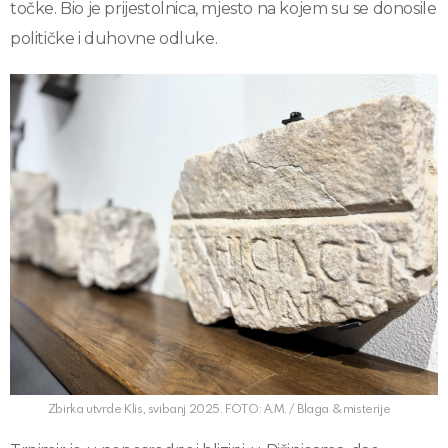
točke. Bio je prijestolnica, mjesto na kojem su se donosile
političke i duhovne odluke.
Zbirka utvrde Klis, svibanj 2025. FOTO: A.M. / Blaga & misterije