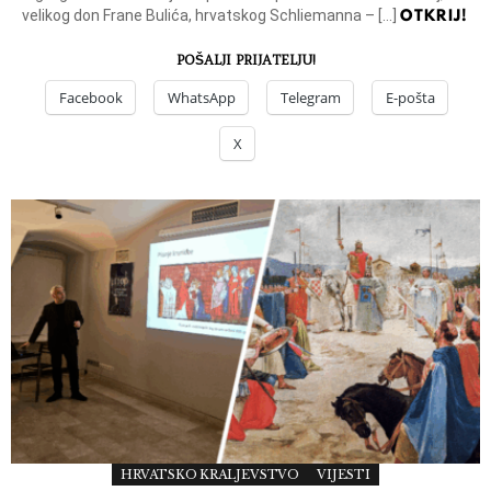
OTKRIJ!
velikog don Frane Bulića, hrvatskog Schliemanna – […]
POŠALJI PRIJATELJU!
Facebook
WhatsApp
Telegram
E-pošta
X
HRVATSKO KRALJEVSTVO
VIJESTI