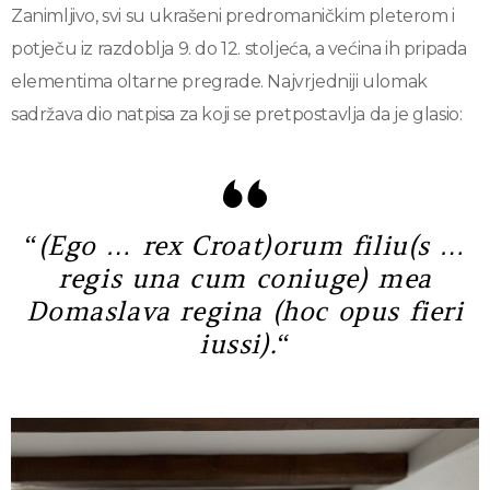
Zanimljivo, svi su ukrašeni predromaničkim pleterom i
potječu iz razdoblja 9. do 12. stoljeća, a većina ih pripada
elementima oltarne pregrade. Najvrjedniji ulomak
sadržava dio natpisa za koji se pretpostavlja da je glasio:
“
(Ego … rex Croat)orum filiu(s …
regis una cum coniuge) mea
Domaslava regina (hoc opus fieri
iussi).
“