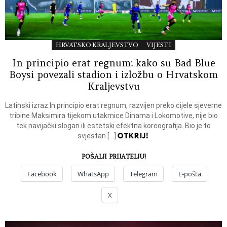
HRVATSKO KRALJEVSTVO
VIJESTI
In principio erat regnum: kako su Bad Blue
Boysi povezali stadion i izložbu o Hrvatskom
Kraljevstvu
Latinski izraz In principio erat regnum, razvijen preko cijele sjeverne
tribine Maksimira tijekom utakmice Dinama i Lokomotive, nije bio
tek navijački slogan ili estetski efektna koreografija. Bio je to
OTKRIJ!
svjestan […]
POŠALJI PRIJATELJU!
Facebook
WhatsApp
Telegram
E-pošta
X