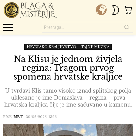
C
SWITC
SKIN
Pretraga...
Menu
HRVATSKO KRALJEVSTVO
TAJNE MUZEJA
Na Klisu je jednom živjela
regina: Tragom prvog
spomena hrvatske kraljice
U tvrđavi Klis tamo visoko iznad splitskog polja
uklesano je ime Domaslava – regina – prva
hrvatska kraljica čije je ime sačuvano u kamenu.
PIŠE:
MBT
30/06/2025, 13:16