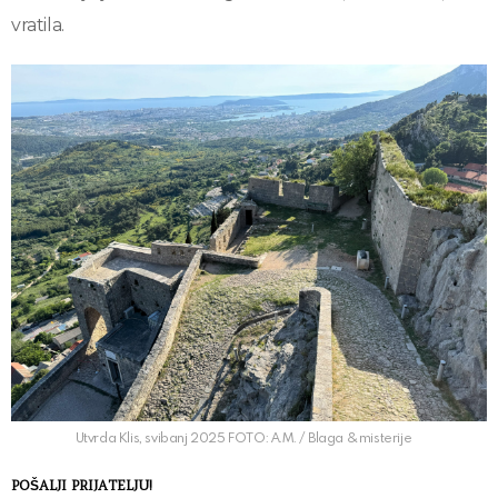
vratila.
Utvrda Klis, svibanj 2025 FOTO: A.M. / Blaga & misterije
POŠALJI PRIJATELJU!