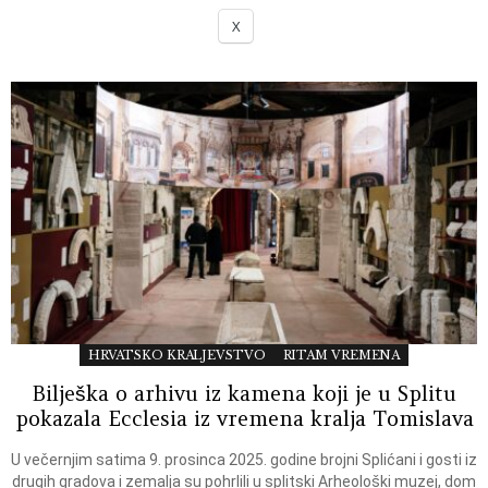
X
HRVATSKO KRALJEVSTVO
RITAM VREMENA
Bilješka o arhivu iz kamena koji je u Splitu
pokazala Ecclesia iz vremena kralja Tomislava
U večernjim satima 9. prosinca 2025. godine brojni Splićani i gosti iz
drugih gradova i zemalja su pohrlili u splitski Arheološki muzej, dom