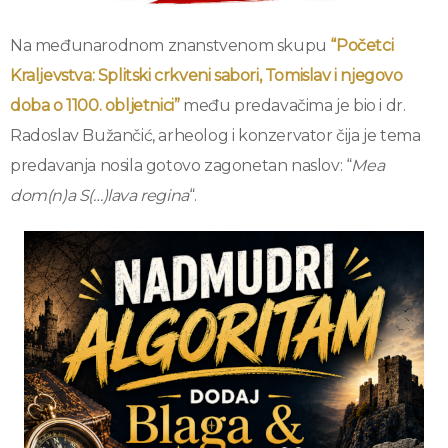
Na međunarodnom znanstvenom skupu
“Početci
Kraljevstva: Splitski crkveni sabori, Tomislav i njegovo
doba o 1100. obljetnici”
među predavačima je bio i dr.
Radoslav Bužančić, arheolog i konzervator čija je tema
predavanja nosila gotovo zagonetan naslov: “
Mea
dom(n)a S(…)lava regina
“.