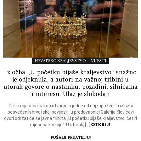
HRVATSKO KRALJEVSTVO
VIJESTI
Izložba „U početku bijaše kraljevstvo“ snažno
je odjeknula, a autori na važnoj tribini u
utorak govore o nastanku, pozadini, silnicama
i interesu. Ulaz je slobodan
Četiri mjeseca nakon otvaranja jedne od najzapaženijih izložbi
posvećenih hrvatskoj povijesti, u predavaonici Galerije Klovićevi
dvori održat će se javna tribina „U početku bijaše kraljevstvo: četiri
OTKRIJ!
mjeseca kasnije“. U utorak, […]
POŠALJI PRIJATELJU!