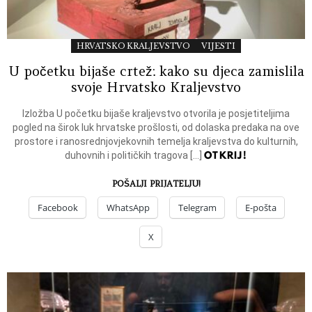
HRVATSKO KRALJEVSTVO
VIJESTI
U početku bijaše crtež: kako su djeca zamislila
svoje Hrvatsko Kraljevstvo
Izložba U početku bijaše kraljevstvo otvorila je posjetiteljima
pogled na širok luk hrvatske prošlosti, od dolaska predaka na ove
prostore i ranosrednjovjekovnih temelja kraljevstva do kulturnih,
OTKRIJ!
duhovnih i političkih tragova […]
POŠALJI PRIJATELJU!
Facebook
WhatsApp
Telegram
E-pošta
X