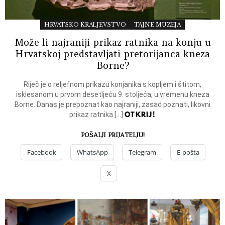
HRVATSKO KRALJEVSTVO
TAJNE MUZEJA
Može li najraniji prikaz ratnika na konju u
Hrvatskoj predstavljati pretorijanca kneza
Borne?
Riječ je o reljefnom prikazu konjanika s kopljem i štitom,
isklesanom u prvom desetljeću 9. stoljeća, u vremenu kneza
Borne. Danas je prepoznat kao najraniji, zasad poznati, likovni
OTKRIJ!
prikaz ratnika […]
POŠALJI PRIJATELJU!
Facebook
WhatsApp
Telegram
E-pošta
X