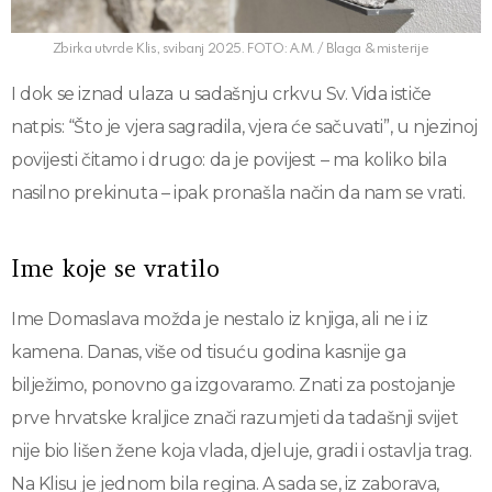
Zbirka utvrde Klis, svibanj 2025. FOTO: A.M. / Blaga & misterije
I dok se iznad ulaza u sadašnju crkvu Sv. Vida ističe
natpis: “Što je vjera sagradila, vjera će sačuvati”, u njezinoj
povijesti čitamo i drugo: da je povijest – ma koliko bila
nasilno prekinuta – ipak pronašla način da nam se vrati.
Ime koje se vratilo
Ime Domaslava možda je nestalo iz knjiga, ali ne i iz
kamena. Danas, više od tisuću godina kasnije ga
bilježimo, ponovno ga izgovaramo. Znati za postojanje
prve hrvatske kraljice znači razumjeti da tadašnji svijet
nije bio lišen žene koja vlada, djeluje, gradi i ostavlja trag.
Na Klisu je jednom bila regina. A sada se, iz zaborava,