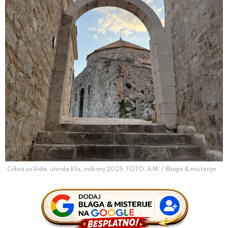
Crkva sv.Vida, utvrda Klis, svibanj 2025. FOTO: A.M. / Blaga & misterije