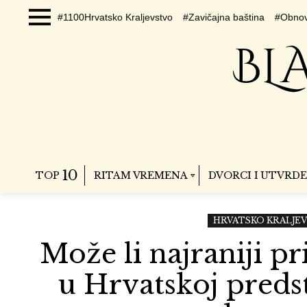
#1100Hrvatsko Kraljevstvo
#Zavičajna baština
#Obnov
Menu
10
TOP
RITAM VREMENA
DVORCI I UTVRDE
HRVATSKO KRALJE
Može li najraniji p
u Hrvatskoj predst