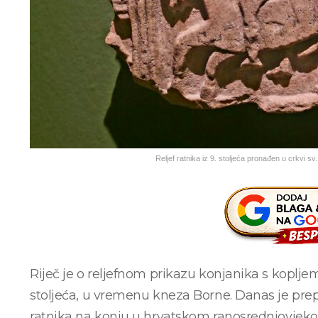
Reljef ratnika iz 9. stoljeća pronađen u crkvi s
Riječ je o reljefnom prikazu konjanika s koplje
stoljeća, u vremenu kneza Borne. Danas je prepo
ratnika na konju u hrvatskom ranosrednjovjeko