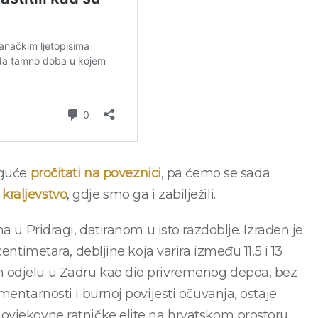
oguće
pročitati na poveznici
, pa ćemo se sada
 kraljevstvo
, gdje smo ga i zabilježili.
a u Pridragi, datiranom u isto razdoblje. Izrađen je
entimetara, debljine koja varira između 11,5 i 13
 odjelu u Zadru kao dio privremenog depoa, bez
mentarnosti i burnoj povijesti očuvanja, ostaje
ovjekovne ratničke elite na hrvatskom prostoru.