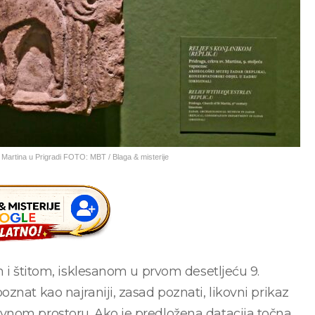
v. Martina u Prigradi FOTO: MBT / Blaga & misterije
m i štitom, isklesanom u prvom desetljeću 9.
znat kao najraniji, zasad poznati, likovni prikaz
vnom prostoru. Ako je predložena datacija točna,