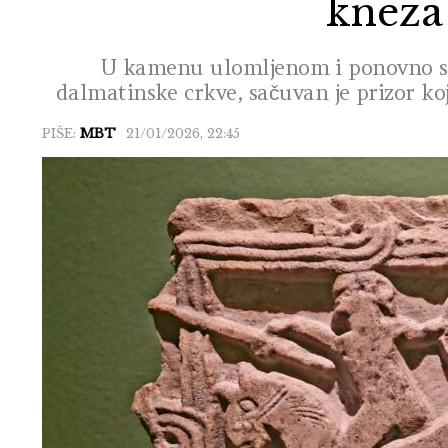
kneza
U kamenu ulomljenom i ponovno sa
dalmatinske crkve, sačuvan je prizor koj
PIŠE:
MBT
21/01/2026, 22:45