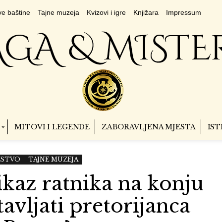
e baštine
Tajne muzeja
Kvizovi i igre
Knjižara
Impressum
MITOVI I LEGENDE
ZABORAVLJENA MJESTA
IST
VSTVO
TAJNE MUZEJA
rikaz ratnika na konju
avljati pretorijanca