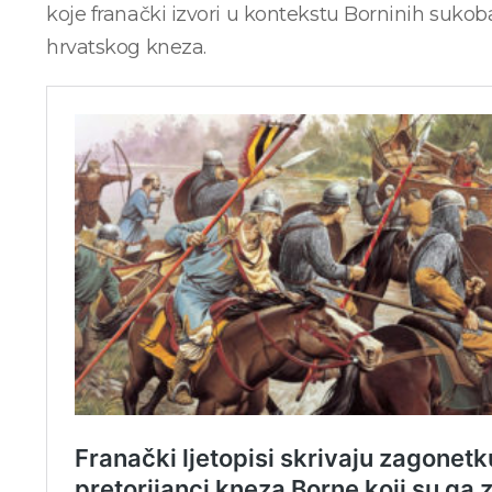
koje franački izvori u kontekstu Borninih suko
hrvatskog kneza.