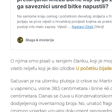
O njima smo pisali u ranijem članku, koji je m
vratiti reljefu koji je dio izložbe
U početku bijaše
Sačuvan je na ulomku pluteja iz crkve sv. Martin
u vapnencu, visine 38,5 centimetara i širine 46 c
centimetara. Danas se čuva u Konzervatorskom
dodijeljenog inventarnog broja. No, unatoč frag
iznimno vrijedan vizualni dokument ranosrednj