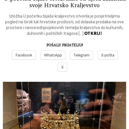
svoje Hrvatsko Kraljevstvo
Izložba U početku bijaše kraljevstvo otvorila je posjetiteljima
pogled na širok luk hrvatske prošlosti, od dolaska predaka na ove
prostore i ranosrednjovjekovnih temelja kraljevstva do kulturnih,
OTKRIJ!
duhovnih i političkih tragova […]
POŠALJI PRIJATELJU!
Facebook
WhatsApp
Telegram
E-pošta
X