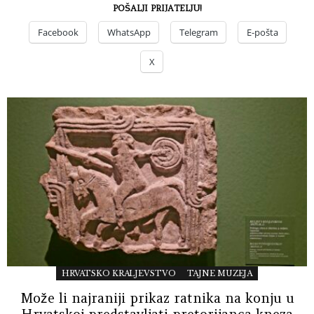
POŠALJI PRIJATELJU!
Facebook
WhatsApp
Telegram
E-pošta
X
HRVATSKO KRALJEVSTVO
TAJNE MUZEJA
Može li najraniji prikaz ratnika na konju u