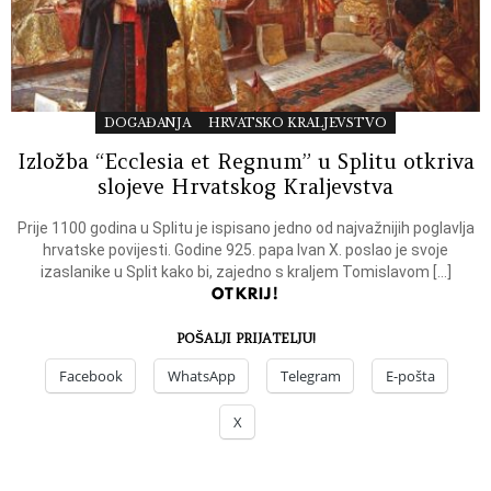
DOGAĐANJA
HRVATSKO KRALJEVSTVO
Izložba “Ecclesia et Regnum” u Splitu otkriva
slojeve Hrvatskog Kraljevstva
Prije 1100 godina u Splitu je ispisano jedno od najvažnijih poglavlja
hrvatske povijesti. Godine 925. papa Ivan X. poslao je svoje
izaslanike u Split kako bi, zajedno s kraljem Tomislavom […]
OTKRIJ!
POŠALJI PRIJATELJU!
Facebook
WhatsApp
Telegram
E-pošta
X