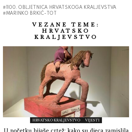
1100. OBLJETNICA HRVATSKOGA KRALJEVSTVA
MARINKO BRKIĆ-TOT
VEZANE TEME:
HRVATSKO
KRALJEVSTVO
HRVATSKO KRALJEVSTVO
VIJESTI
U početku bijaše crtež: kako su djeca zamislila