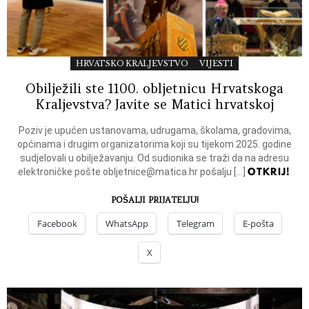
HRVATSKO KRALJEVSTVO
VIJESTI
Obilježili ste 1100. obljetnicu Hrvatskoga
Kraljevstva? Javite se Matici hrvatskoj
Poziv je upućen ustanovama, udrugama, školama, gradovima,
općinama i drugim organizatorima koji su tijekom 2025. godine
sudjelovali u obilježavanju. Od sudionika se traži da na adresu
OTKRIJ!
elektroničke pošte
obljetnice@matica.hr
pošalju […]
POŠALJI PRIJATELJU!
Facebook
WhatsApp
Telegram
E-pošta
X