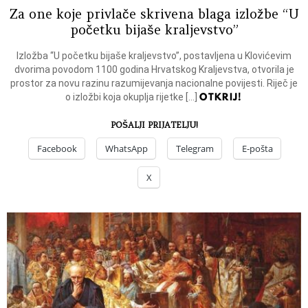
Za one koje privlače skrivena blaga izložbe “U
početku bijaše kraljevstvo”
Izložba “U početku bijaše kraljevstvo”, postavljena u Klovićevim
dvorima povodom 1100 godina Hrvatskog Kraljevstva, otvorila je
prostor za novu razinu razumijevanja nacionalne povijesti. Riječ je
OTKRIJ!
o izložbi koja okuplja rijetke […]
POŠALJI PRIJATELJU!
Facebook
WhatsApp
Telegram
E-pošta
X