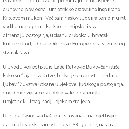
Pasionska baština. Autori promišljaju razne aspekte
duhovne, povijesne i umjetničke ostavštine inspirirane
Kristovom mukom. Već sam naslov sugerira temeljnu nit
vodilju udruge: muku kao arhetipsku i stvarnu
dimenziju postojanja, upisanu duboko u hrvatski
kulturni kod, od benediktinske Europe do suvremenog
stvaralaštva.
U uvodu koji potpisuje, Lada Ratković Bukovčan ističe
kako su “tajanstvo žrtve, beskraj sućutnosti i predanost
ljubavi” čuvstva utkana u vjekove ljudskoga postojanja,
one dimenzije koje su oblikovale i pokrenule
umjetničku imaginaciju tijekom stoljeća.
Udruga Pasionska baština, osnovana u najosjetljivijim
danima hrvatske samostalnosti 1991. godine, nastala je