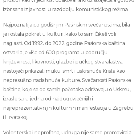
prostor kao vrijednost oblikovana kroz stoljeća, a gotovo
izbrisana iz javnosti u razdoblju komunističkog režima.
Najpoznatija po godišnjim Pasinskim svečanostima, bila
je i ostala pokret u kulturi, kako to sam Čikeš voli
naglasiti. Od 1992. do 2022. godine Pasionska baština
ostvarila je više od 600 programa u području
književnosti, likovnosti, glazbe i pučkog stvaralaštva,
nastojeći prikazati muku, smrt i uskrsnuće Krista kao
nepresušno nadahnuće kulture. Svečanosti Pasionske
baštine, koje se od samih početaka održavaju o Uskrsu,
izrasle su u jednu od najdugovječnijih i
najreprezentativnijih kulturnih manifestacija u Zagrebu
i Hrvatskoj.
Volonterska i neprofitna, udruga nije samo promovirala