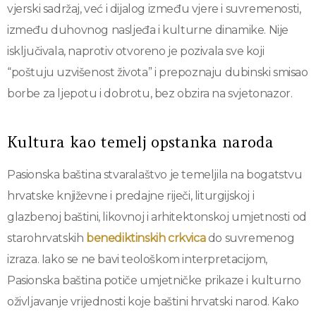
vjerski sadržaj, već i dijalog između vjere i suvremenosti,
između duhovnog nasljeđa i kulturne dinamike. Nije
isključivala, naprotiv otvoreno je pozivala sve koji
“poštuju uzvišenost života” i prepoznaju dubinski smisao
borbe za ljepotu i dobrotu, bez obzira na svjetonazor.
Kultura kao temelj opstanka naroda
Pasionska baština stvaralaštvo je temeljila na bogatstvu
hrvatske književne i predajne riječi, liturgijskoj i
glazbenoj baštini, likovnoj i arhitektonskoj umjetnosti od
starohrvatskih
benediktinskih crkvica
do suvremenog
izraza. Iako se ne bavi teološkom interpretacijom,
Pasionska baština potiče umjetničke prikaze i kulturno
oživljavanje vrijednosti koje baštini hrvatski narod. Kako