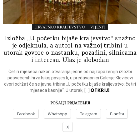
HRVATSKO KRALJEVSTVO
VIJESTI
Izložba „U početku bijaše kraljevstvo“ snažno
je odjeknula, a autori na važnoj tribini u
utorak govore o nastanku, pozadini, silnicama
i interesu. Ulaz je slobodan
Četiri mjeseca nakon otvaranja jedne od najzapaženijih izložbi
posvećenih hrvatskoj povijesti, u predavaonici Galerije Klovićevi
dvori održat će se javna tribina „U početku bijaše kraljevstvo: četiri
OTKRIJ!
mjeseca kasnije“. U utorak, […]
POŠALJI PRIJATELJU!
Facebook
WhatsApp
Telegram
E-pošta
X