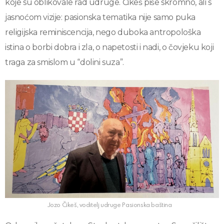
koje su oblikovale rad udruge. Čikeš piše skromno, ali s
jasnoćom vizije: pasionska tematika nije samo puka
religijska reminiscencija, nego duboka antropološka
istina o borbi dobra i zla, o napetosti i nadi, o čovjeku koji
traga za smislom u “dolini suza”.
Jozo Čikeš, voditelj udruge Pasionska baština