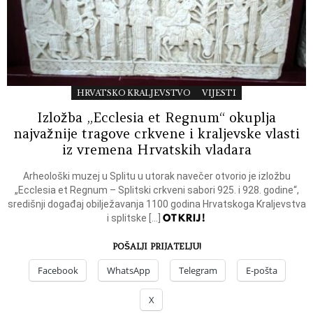
HRVATSKO KRALJEVSTVO
VIJESTI
Izložba „Ecclesia et Regnum“ okuplja
najvažnije tragove crkvene i kraljevske vlasti
iz vremena Hrvatskih vladara
Arheološki muzej u Splitu u utorak navečer otvorio je izložbu
„Ecclesia et Regnum – Splitski crkveni sabori 925. i 928. godine“,
središnji događaj obilježavanja 1100 godina Hrvatskoga Kraljevstva
OTKRIJ!
i splitske […]
POŠALJI PRIJATELJU!
Facebook
WhatsApp
Telegram
E-pošta
X