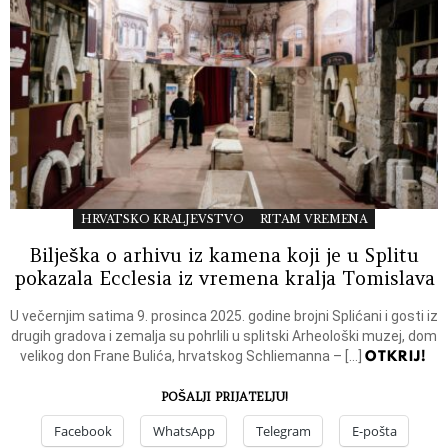
HRVATSKO KRALJEVSTVO
RITAM VREMENA
Bilješka o arhivu iz kamena koji je u Splitu
pokazala Ecclesia iz vremena kralja Tomislava
U večernjim satima 9. prosinca 2025. godine brojni Splićani i gosti iz
drugih gradova i zemalja su pohrlili u splitski Arheološki muzej, dom
OTKRIJ!
velikog don Frane Bulića, hrvatskog Schliemanna – […]
POŠALJI PRIJATELJU!
Facebook
WhatsApp
Telegram
E-pošta