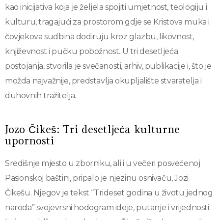
kao inicijativa koja je željela spojiti umjetnost, teologiju i
kulturu, tragajući za prostorom gdje se Kristova muka i
čovjekova sudbina dodiruju kroz glazbu, likovnost,
književnost i pučku pobožnost. U tri desetljeća
postojanja, stvorila je svečanosti, arhiv, publikacije i, što je
možda najvažnije, predstavlja okupljalište stvaratelja i
duhovnih tražitelja.
Jozo Čikeš: Tri desetljeća kulturne
upornosti
Središnje mjesto u zborniku, ali i u večeri posvećenoj
Pasionskoj baštini, pripalo je njezinu osnivaču, Jozi
Čikešu. Njegov je tekst “Trideset godina u životu jednog
naroda” svojevrsni hodogram ideje, putanje i vrijednosti