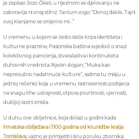
je zapisao Jozo Čikeš, u njezinom se djelovanju ne
zaboravlja ni onaj stih iz
Tantum ergo
: “Divnoj dakle, Tajni
ovoj klanjamo se smjerno mi…”
U vremenu u kojem se često ističe kriza identiteta i
kulturne praznine, Pasionska baština svjedoči o snazi
kolektivnog pamćenja, stvaralaštva i kontinuiteta
duhovnih vrednota. Njezin slogan, “Muka kao
nepresušno nadahnuće kulture”, sažima tu misiju u
jednoj rečenici koja u vremenu rastresenosti podsjeća
na snagu tihe ustrajnosti, otpora površnosti, vjernosti,
dubljoj razini smisla.
U duhu ove obljetnice, koja dolazi u godini kada
Hrvatska obilježava i 1100 godina od krunidbe kralja
Tomislava
, važno je primijetiti i širu poruku zbornika: