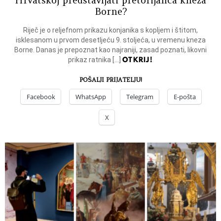
Hrvatskoj predstavljati pretorijanca kneza
Borne?
Riječ je o reljefnom prikazu konjanika s kopljem i štitom,
isklesanom u prvom desetljeću 9. stoljeća, u vremenu kneza
Borne. Danas je prepoznat kao najraniji, zasad poznati, likovni
OTKRIJ!
prikaz ratnika […]
POŠALJI PRIJATELJU!
Facebook
WhatsApp
Telegram
E-pošta
X