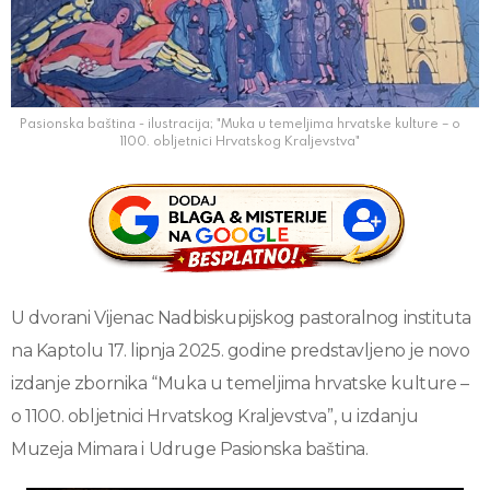
Pasionska baština - ilustracija; "Muka u temeljima hrvatske kulture – o
1100. obljetnici Hrvatskog Kraljevstva"
U dvorani Vijenac Nadbiskupijskog pastoralnog instituta
na Kaptolu 17. lipnja 2025. godine predstavljeno je novo
izdanje zbornika “Muka u temeljima hrvatske kulture –
o 1100. obljetnici Hrvatskog Kraljevstva”, u izdanju
Muzeja Mimara i Udruge Pasionska baština.