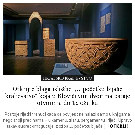
HRVATSKO KRALJEVSTVO
Otkrijte blaga izložbe „U početku bijaše
kraljevstvo“ koja u Klovićevim dvorima ostaje
otvorena do 15. ožujka
Postoje rijetki trenuci kada se povijest ne nalazi samo u knjigama,
nego stoji pred nama – u kamenu, zlatu, pergamentu i riječi. Upravo
OTKRIJ!
takav susret omogućuje izložba „U početku bijaše […]