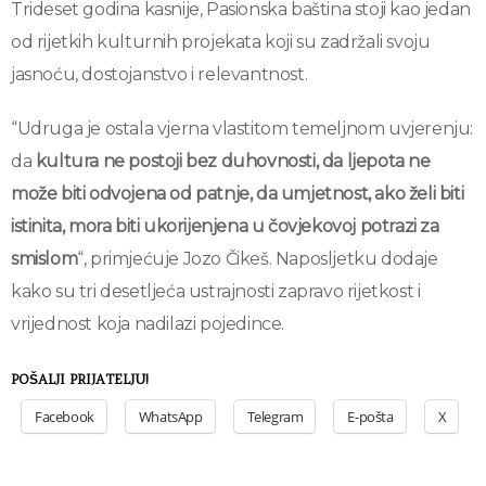
Trideset godina kasnije, Pasionska baština stoji kao jedan
od rijetkih kulturnih projekata koji su zadržali svoju
jasnoću, dostojanstvo i relevantnost.
“Udruga je ostala vjerna vlastitom temeljnom uvjerenju:
da
kultura ne postoji bez duhovnosti, da ljepota ne
može biti odvojena od patnje, da umjetnost, ako želi biti
istinita, mora biti ukorijenjena u čovjekovoj potrazi za
smislom
“, primjećuje Jozo Čikeš. Naposljetku dodaje
kako su tri desetljeća ustrajnosti zapravo rijetkost i
vrijednost koja nadilazi pojedince.
POŠALJI PRIJATELJU!
Facebook
WhatsApp
Telegram
E-pošta
X