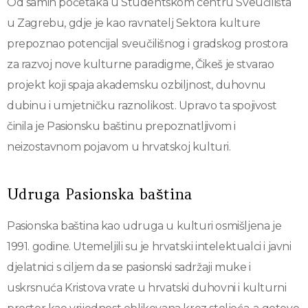
Od samih početaka u Studentskom centru Sveučilišta
u Zagrebu, gdje je kao ravnatelj Sektora kulture
prepoznao potencijal sveučilišnog i gradskog prostora
za razvoj nove kulturne paradigme, Čikeš je stvarao
projekt koji spaja akademsku ozbiljnost, duhovnu
dubinu i umjetničku raznolikost. Upravo ta spojivost
činila je Pasionsku baštinu prepoznatljivom i
neizostavnom pojavom u hrvatskoj kulturi.
Udruga Pasionska baština
Pasionska baština kao udruga u kulturi osmišljena je
1991. godine. Utemeljili su je hrvatski intelektualci i javni
djelatnici s ciljem da se pasionski sadržaji muke i
uskrsnuća Kristova vrate u hrvatski duhovni i kulturni