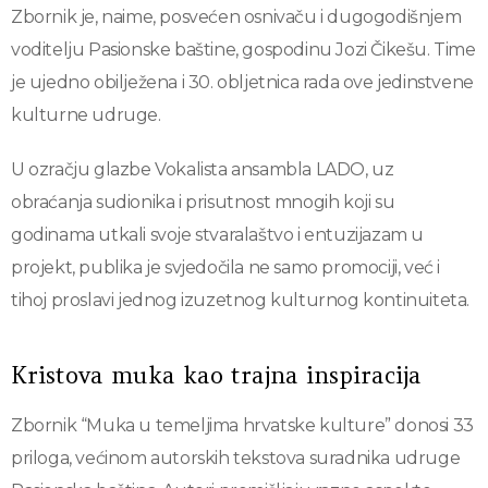
Zbornik je, naime, posvećen osnivaču i dugogodišnjem
voditelju Pasionske baštine, gospodinu Jozi Čikešu. Time
je ujedno obilježena i 30. obljetnica rada ove jedinstvene
kulturne udruge.
U ozračju glazbe Vokalista ansambla LADO, uz
obraćanja sudionika i prisutnost mnogih koji su
godinama utkali svoje stvaralaštvo i entuzijazam u
projekt, publika je svjedočila ne samo promociji, već i
tihoj proslavi jednog izuzetnog kulturnog kontinuiteta.
Kristova muka kao trajna inspiracija
Zbornik “Muka u temeljima hrvatske kulture” donosi 33
priloga, većinom autorskih tekstova suradnika udruge