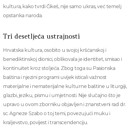
kultura, kako tvrdi Čikeš, nije samo ukras, već temelj
opstanka naroda.
Tri desetljeća ustrajnosti
Hrvatska kultura, osobito u svojoj kršćanskoj i
benediktinskoj dionici, oblikovala je identitet, smisao i
kontinuitet kroz stoljeća. Zbog toga su Pasionska
baština i njezini programi uvijek isticali važnost
materijalne i nematerijalne kulturne baštine u liturgiji,
glazbi, jeziku, pismu i umjetnosti. Nije slučajno što je
upravo u ovom zborniku objavljen i znanstveni rad dr.
sc. Agneze Szabo o toj temi, povezujući muku i
kraljevstvo, povijest i transcendenciju.