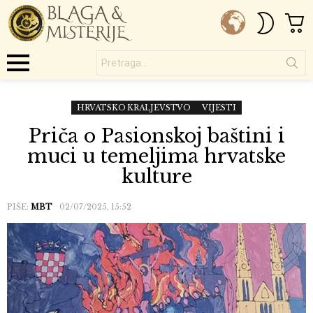
C
SWITC
SKIN
Pretraga...
Menu
HRVATSKO KRALJEVSTVO
VIJESTI
Priča o Pasionskoj baštini i
muci u temeljima hrvatske
kulture
PIŠE:
MBT
02/07/2025, 15:52