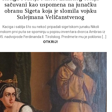
sačuvani kao uspomena na junačku
obranu Sigeta koja je slomila vojsku
Sulejmana Veličanstvenog
Kaciga i sablja što su nekoć pripadali sigetskom junaku Nikoli
inskom prvi puta se spominju u popisu inventara dvorca Ambras iz
5. nadvojvode Ferdinanda II. Tirolskog. Predmete mu je poklonio […]
OTKRIJ!