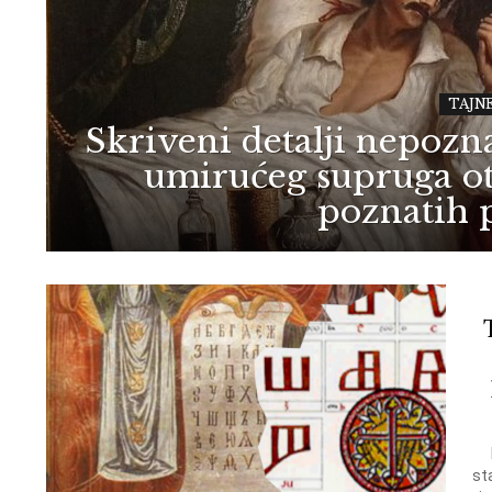
TAJN
Skriveni detalji nepozna
umirućeg supruga ot
poznatih 
st