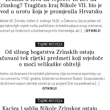
Zrinskog? Tragičan kraj Nikole VII. bio je
vod u urotu koja je promjenila Hrvatsku
Nikola VII. Zrinski, rođen 3. svibnja 1620. u Čakovcu, bio je jedan od
ajistaknutijih vojnih vođa, političara i intelektualaca svog vremena,
poznat po hrabrosti u borbama protiv Osmanlija, ali i […]
OTKRIJ!
TAJNE MUZEJA
Od silnog bogatstva Zrinskih ostaju
ačuvani tek rijetki predmeti koji svjedoče
o moći velikaške obitelji
Jedno od dvanaest hrvatskih plemena, čija se imena spominju uz
tu conventu 1102. godine, bribirski su knezovi Šubići. Gospodarski i
društveni uspon obitelji vezan je uz posjed Zrin na padinama […]
OTKRIJ!
TAJNE MUZEJA
Kaciga i sablja Nikole Zrinskog ostaju