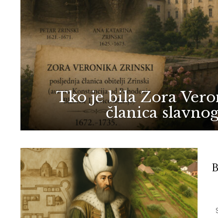
Tko je bila Zora Vero
članica slavno
MORE
STORIES
B