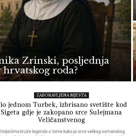
nika Zrinski, posljednja
g hrvatskog roda?
ZABORAVLJENA MJESTA
io jednom Turbek, izbrisano svetište kod
Sigeta gdje je zakopano srce Sulejmana
Veličanstvenog
Stoljećima kruže legende o tome kako je srce velikog osmanskog