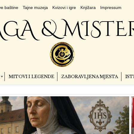
e baštine
Tajne muzeja
Kvizovi i igre
Knjižara
Impressum
MITOVI I LEGENDE
ZABORAVLJENA MJESTA
IST