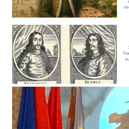
ne
Fr
su