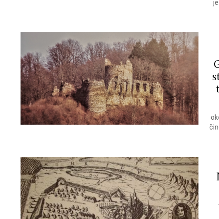
j
G
s
ok
čin