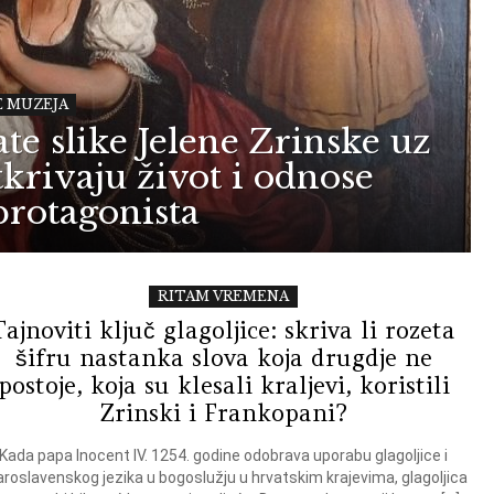
E MUZEJA
te slike Jelene Zrinske uz
krivaju život i odnose
protagonista
RITAM VREMENA
Tajnoviti ključ glagoljice: skriva li rozeta
šifru nastanka slova koja drugdje ne
postoje, koja su klesali kraljevi, koristili
Zrinski i Frankopani?
Kada papa Inocent IV. 1254. godine odobrava uporabu glagoljice i
aroslavenskog jezika u bogoslužju u hrvatskim krajevima, glagoljica