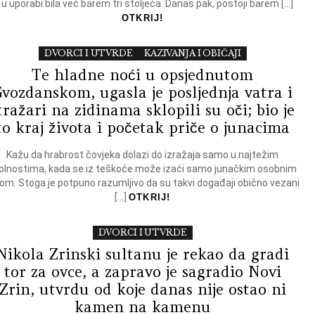
e u uporabi bila već barem tri stoljeća. Danas pak, postoji barem […]
OTKRIJ!
DVORCI I UTVRDE
KAZIVANJA I OBIČAJI
Te hladne noći u opsjednutom
vozdanskom, ugasla je posljednja vatra i
tražari na zidinama sklopili su oči; bio je
to kraj života i početak priče o junacima
Kažu da hrabrost čovjeka dolazi do izražaja samo u najtežim
olnostima, kada se iz teškoće može izaći samo junačkim osobnim
om. Stoga je potpuno razumljivo da su takvi događaji obično vezani
[…]
OTKRIJ!
DVORCI I UTVRDE
Nikola Zrinski sultanu je rekao da gradi
tor za ovce, a zapravo je sagradio Novi
Zrin, utvrdu od koje danas nije ostao ni
kamen na kamenu