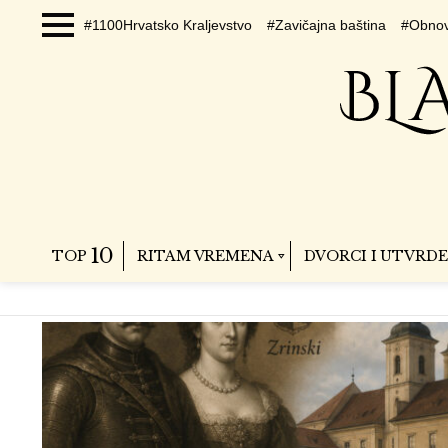
#1100Hrvatsko Kraljevstvo
#Zavičajna baština
#Obnov
Menu
10
TOP
RITAM VREMENA
DVORCI I UTVRDE
SUBTERMS
PLEMIĆKA
LATEST
STORIES
OBITELJ
ZRINSKI