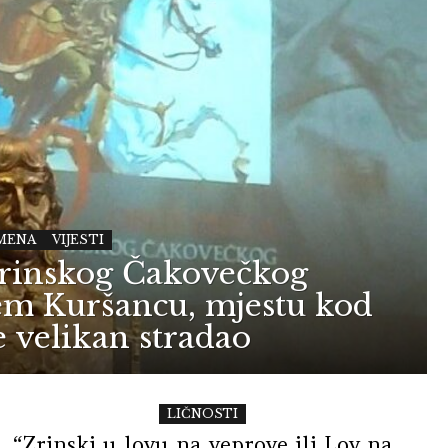
MENA
VIJESTI
 Zrinskog Čakovečkog
jem Kuršancu, mjestu kod
e velikan stradao
LIČNOSTI
“Zrinski u lovu na veprove ili Lov na