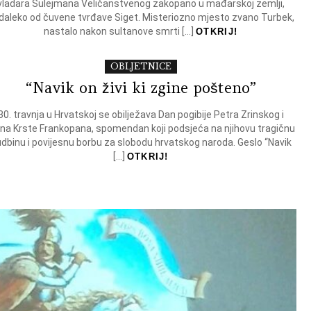
vladara Sulejmana Veličanstvenog zakopano u mađarskoj zemlji,
daleko od čuvene tvrđave Siget. Misteriozno mjesto zvano Turbek,
nastalo nakon sultanove smrti […]
OTKRIJ!
OBLJETNICE
“Navik on živi ki zgine pošteno”
30. travnja u Hrvatskoj se obilježava Dan pogibije Petra Zrinskog i
ana Krste Frankopana, spomendan koji podsjeća na njihovu tragičnu
dbinu i povijesnu borbu za slobodu hrvatskog naroda. Geslo “Navik
[…]
OTKRIJ!