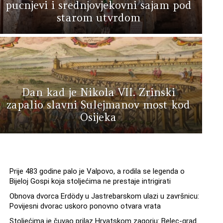
pucnjevi i srednjovjekovni sajam pod
starom utvrdom
Dan kad je Nikola VII. Zrinski
zapalio slavni Sulejmanov most kod
Osijeka
Prije 483 godine palo je Valpovo, a rodila se legenda o
Bijeloj Gospi koja stoljećima ne prestaje intrigirati
Obnova dvorca Erdödy u Jastrebarskom ulazi u završnicu:
Povijesni dvorac uskoro ponovno otvara vrata
Stoljećima je čuvao prilaz Hrvatskom zagorju: Belec-grad