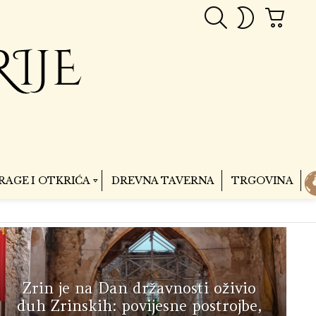
PRETRAGA
CART
SWITCH
SKIN
RAGE I OTKRIĆA
DREVNA TAVERNA
TRGOVINA
Zrin je na Dan državnosti oživio
duh Zrinskih: povijesne postrojbe,