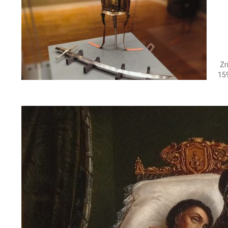
Zr
159