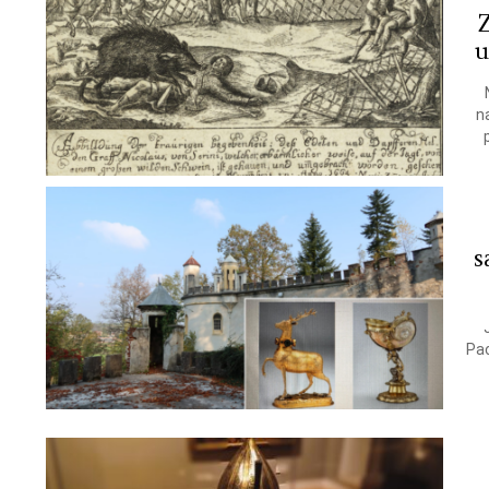
u
n
s
Pac