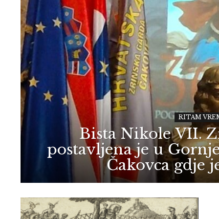
RITAM VRE
Bista Nikole VII.
postavljena je u Gorn
Čakovca gdje j