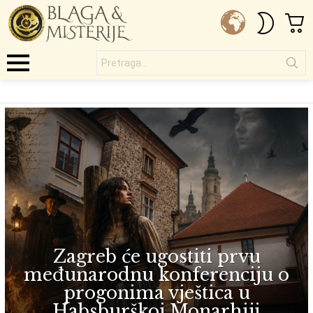
C
SWITC
SKIN
Pretraga...
Menu
DENIVER
SUBTERMS
LATEST
VUKELIĆ
STORIES
Zagreb će ugostiti prvu
međunarodnu konferenciju o
progonima vještica u
Habsburškoj Monarhiji