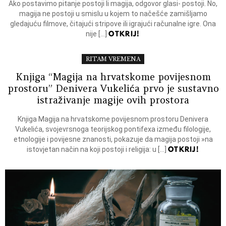
Ako postavimo pitanje postoji li magija, odgovor glasi- postoji. No,
magija ne postoji u smislu u kojem to načešće zamišljamo
gledajuću filmove, čitajući stripove ili igrajući računalne igre. Ona
OTKRIJ!
nije […]
RITAM VREMENA
Knjiga “Magija na hrvatskome povijesnom
prostoru” Denivera Vukelića prvo je sustavno
istraživanje magije ovih prostora
Knjiga Magija na hrvatskome povijesnom prostoru Denivera
Vukelića, svojevrsnoga teorijskog pontifexa između filologije,
etnologije i povijesne znanosti, pokazuje da magija postoji »na
OTKRIJ!
istovjetan način na koji postoji i religija: u […]