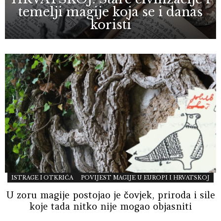
temelji magije koja se i danas
koristi
ISTRAGE I OTKRIĆA
POVIJEST MAGIJE U EUROPI I HRVATSKOJ
U zoru magije postojao je čovjek, priroda i sile
koje tada nitko nije mogao objasniti