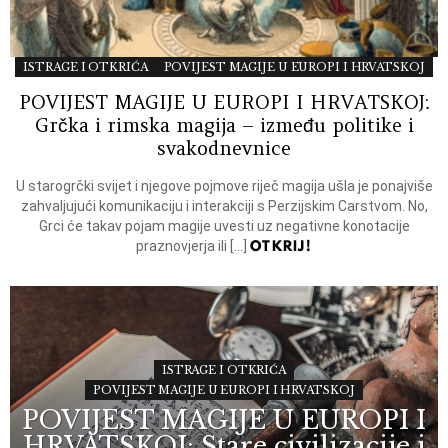
ISTRAGE I OTKRIĆA
POVIJEST MAGIJE U EUROPI I HRVATSKOJ
POVIJEST MAGIJE U EUROPI I HRVATSKOJ:
Grčka i rimska magija – između politike i
svakodnevnice
U starogrčki svijet i njegove pojmove riječ magija ušla je ponajviše
zahvaljujući komunikaciju i interakciji s Perzijskim Carstvom. No,
Grci će takav pojam magije uvesti uz negativne konotacije
OTKRIJ!
praznovjerja ili […]
ISTRAGE I OTKRIĆA
POVIJEST MAGIJE U EUROPI I HRVATSKOJ
POVIJEST MAGIJE U EUROPI I
HRVATSKOJ: Stare civilizacije i