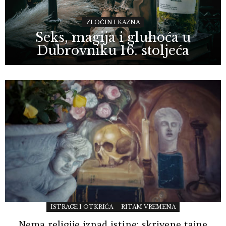
ZLOČIN I KAZNA
Seks, magija i gluhoća u
Dubrovniku 16. stoljeća
ISTRAGE I OTKRIĆA
RITAM VREMENA
Nema religije iznad istine: skrivene tajne