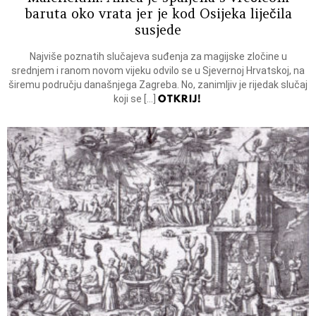
baruta oko vrata jer je kod Osijeka liječila
susjede
Najviše poznatih slučajeva suđenja za magijske zločine u
srednjem i ranom novom vijeku odvilo se u Sjevernoj Hrvatskoj, na
širemu području današnjega Zagreba. No, zanimljiv je rijedak slučaj
OTKRIJ!
koji se […]