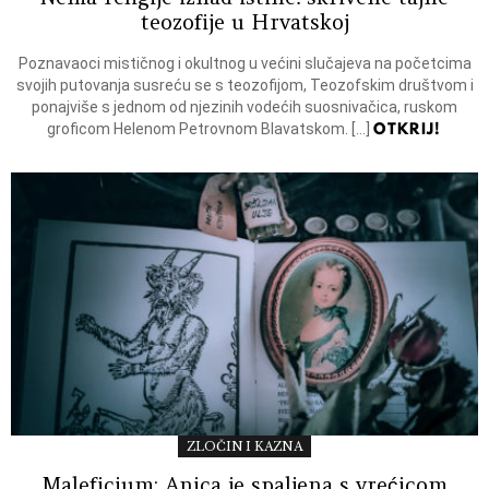
teozofije u Hrvatskoj
Poznavaoci mističnog i okultnog u većini slučajeva na početcima
svojih putovanja susreću se s teozofijom, Teozofskim društvom i
ponajviše s jednom od njezinih vodećih suosnivačica, ruskom
OTKRIJ!
groficom Helenom Petrovnom Blavatskom. […]
ZLOČIN I KAZNA
Maleficium: Anica je spaljena s vrećicom