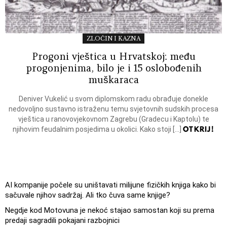
ZLOČIN I KAZNA
Progoni vještica u Hrvatskoj: među
progonjenima, bilo je i 15 oslobođenih
muškaraca
Deniver Vukelić u svom diplomskom radu obrađuje donekle
nedovoljno sustavno istraženu temu svjetovnih sudskih procesa
vještica u ranovovjekovnom Zagrebu (Gradecu i Kaptolu) te
OTKRIJ!
njihovim feudalnim posjedima u okolici. Kako stoji […]
AI kompanije počele su uništavati milijune fizičkih knjiga kako bi
sačuvale njihov sadržaj. Ali tko čuva same knjige?
Negdje kod Motovuna je nekoć stajao samostan koji su prema
predaji sagradili pokajani razbojnici