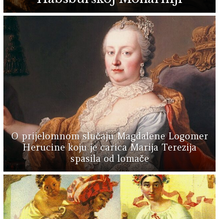
O prijelomnom slučaju Magdalene Logomer
Herucine koju je carica Marija Terezija
spasila od lomače