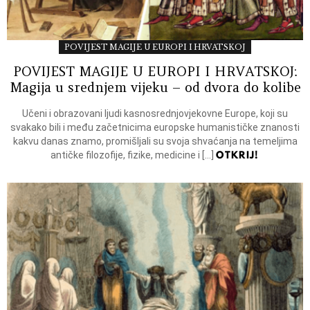
POVIJEST MAGIJE U EUROPI I HRVATSKOJ
POVIJEST MAGIJE U EUROPI I HRVATSKOJ:
Magija u srednjem vijeku – od dvora do kolibe
Učeni i obrazovani ljudi kasnosrednjovjekovne Europe, koji su
svakako bili i među začetnicima europske humanističke znanosti
kakvu danas znamo, promišljali su svoja shvaćanja na temeljima
OTKRIJ!
antičke filozofije, fizike, medicine i […]