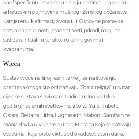
kao “specifičnu i otvorenu religiju, baziranu na prirodi,
arhetipskim pojmovima muškog i ženskog božanstva,
usmjerenu k afirmaciji života (…). Osnovne postavke
bazira na polarnosti, imanentnosti, prirodi, magiji te
sadržava ritualnu strukturu u krugovima i
kvadrantima.”
Wicca
Sustav wicce na široj razini temelji se na štovanju
prežitaka onoga što oni nazivaju “Stara religija” unutar
čijeg se sustava slavi osam tradicionalno keltskih
godišnjih solarnih svetkovina, a to su Yule, Imbolc,
Ostara, Beltane, Litha, Lugnasadh, Mabon i Samhain te
manja slavlja u vrijeme punog Mjeseca koja se nazivaju
esbatima i koja prate ciklus od dvadeset osam dana,