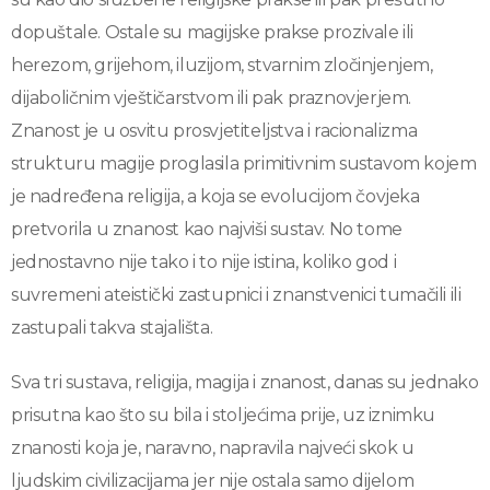
dopuštale. Ostale su magijske prakse prozivale ili
herezom, grijehom, iluzijom, stvarnim zločinjenjem,
dijaboličnim vještičarstvom ili pak praznovjerjem.
Znanost je u osvitu prosvjetiteljstva i racionalizma
strukturu magije proglasila primitivnim sustavom kojem
je nadređena religija, a koja se evolucijom čovjeka
pretvorila u znanost kao najviši sustav. No tome
jednostavno nije tako i to nije istina, koliko god i
suvremeni ateistički zastupnici i znanstvenici tumačili ili
zastupali takva stajališta.
Sva tri sustava, religija, magija i znanost, danas su jednako
prisutna kao što su bila i stoljećima prije, uz iznimku
znanosti koja je, naravno, napravila najveći skok u
ljudskim civilizacijama jer nije ostala samo dijelom