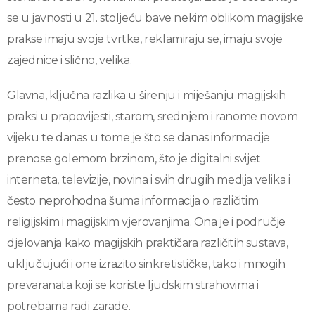
se u javnosti u 21. stoljeću bave nekim oblikom magijske
prakse imaju svoje tvrtke, reklamiraju se, imaju svoje
zajednice i slično, velika.
Glavna, ključna razlika u širenju i miješanju magijskih
praksi u prapovijesti, starom, srednjem i ranome novom
vijeku te danas u tome je što se danas informacije
prenose golemom brzinom, što je digitalni svijet
interneta, televizije, novina i svih drugih medija velika i
često neprohodna šuma informacija o različitim
religijskim i magijskim vjerovanjima. Ona je i područje
djelovanja kako magijskih praktičara različitih sustava,
uključujući i one izrazito sinkretističke, tako i mnogih
prevaranata koji se koriste ljudskim strahovima i
potrebama radi zarade.