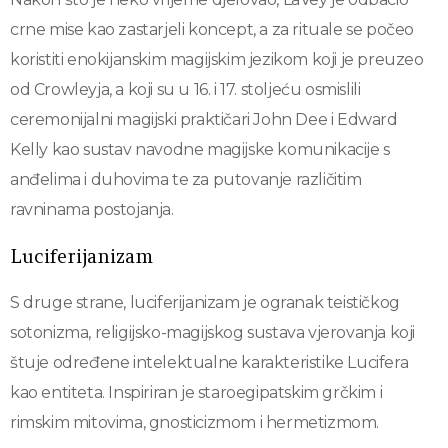
crne mise kao zastarjeli koncept, a za rituale se počeo
koristiti enokijanskim magijskim jezikom koji je preuzeo
od Crowleyja, a koji su u 16. i 17. stoljeću osmislili
ceremonijalni magijski praktičari John Dee i Edward
Kelly kao sustav navodne magijske komunikacije s
anđelima i duhovima te za putovanje različitim
ravninama postojanja.
Luciferijanizam
S druge strane, luciferijanizam je ogranak teističkog
sotonizma, religijsko-magijskog sustava vjerovanja koji
štuje određene intelektualne karakteristike Lucifera
kao entiteta. Inspiriran je staroegipatskim grčkim i
rimskim mitovima, gnosticizmom i hermetizmom.