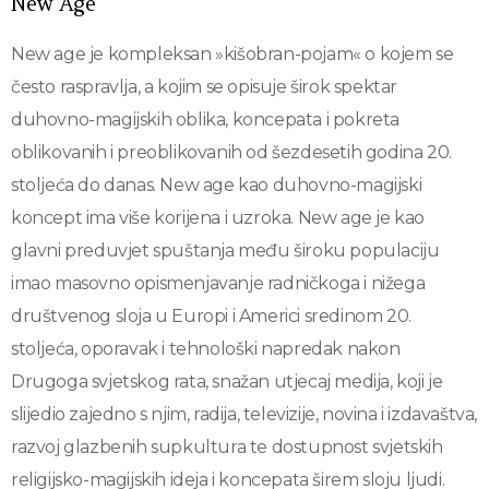
New Age
New age je kompleksan »kišobran-pojam« o kojem se
često raspravlja, a kojim se opisuje širok spektar
duhovno-magijskih oblika, koncepata i pokreta
oblikovanih i preoblikovanih od šezdesetih godina 20.
stoljeća do danas. New age kao duhovno-magijski
koncept ima više korijena i uzroka. New age je kao
glavni preduvjet spuštanja među široku populaciju
imao masovno opismenjavanje radničkoga i nižega
društvenog sloja u Europi i Americi sredinom 20.
stoljeća, oporavak i tehnološki napredak nakon
Drugoga svjetskog rata, snažan utjecaj medija, koji je
slijedio zajedno s njim, radija, televizije, novina i izdavaštva,
razvoj glazbenih supkultura te dostupnost svjetskih
religijsko-magijskih ideja i koncepata širem sloju ljudi.