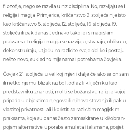
filozofije, nego se razvila u niz disciplina. No, razvijaju se i
religija i magija. Primjerice, kršćanstvo 2. stoljeća nije isto
kao kršćanstvo 8. stoljeća, 12. stoljeća, 16. stoljeća, 19.
stoljeća ili pak danas. Jednako tako je i s magijskim
praksama. I religija i magija se razvijaju, stvaraju, oblikuju,
dekonstruiraju, utječu na različite svoje oblike i postaju
nešto novo, sukladno mijenama i potrebama čovjeka.
Čovjek 21. stoljeća, u velikoj mjeri i dalje će, ako se on sam
ili netko njemu blizak razboli, odlaziti k liječniku kao
predstavniku znanosti, moliti se božanstvu religije kojoj
pripada u objektima njegova ili njihova štovanja ili pak u
vlastitoj privatnosti, ali i koristiti se različitim magijskim
praksama, koje su danas često zamaskirane u kišobran-
pojam alternative: uporaba amuleta i talismana, posjet