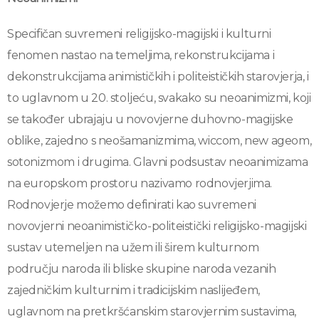
Specifičan suvremeni religijsko-magijski i kulturni
fenomen nastao na temeljima, rekonstrukcijama i
dekonstrukcijama animističkih i politeističkih starovjerja, i
to uglavnom u 20. stoljeću, svakako su neoanimizmi, koji
se također ubrajaju u novovjerne duhovno-magijske
oblike, zajedno s neošamanizmima, wiccom, new ageom,
sotonizmom i drugima. Glavni podsustav neoanimizama
na europskom prostoru nazivamo rodnovjerjima.
Rodnovjerje možemo definirati kao suvremeni
novovjerni neoanimističko-politeistički religijsko-magijski
sustav utemeljen na užem ili širem kulturnom
području naroda ili bliske skupine naroda vezanih
zajedničkim kulturnim i tradicijskim naslijeđem,
uglavnom na pretkršćanskim starovjernim sustavima,