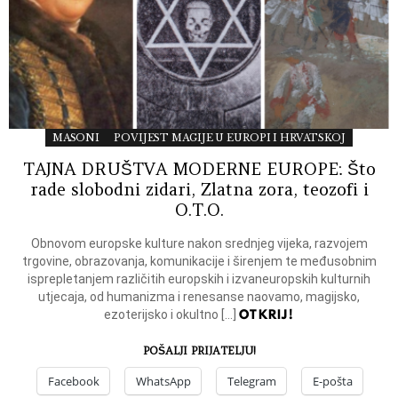
MASONI
POVIJEST MAGIJE U EUROPI I HRVATSKOJ
TAJNA DRUŠTVA MODERNE EUROPE: Što
rade slobodni zidari, Zlatna zora, teozofi i
O.T.O.
Obnovom europske kulture nakon srednjeg vijeka, razvojem
trgovine, obrazova­nja, komunikacije i širenjem te međusobnim
isprepletanjem različitih europskih i izvaneuropskih kulturnih
utjecaja, od humanizma i renesanse naovamo, ma­gijsko,
OTKRIJ!
ezoterijsko i okultno […]
POŠALJI PRIJATELJU!
Facebook
WhatsApp
Telegram
E-pošta