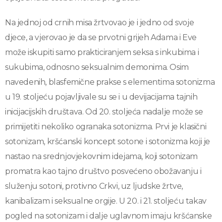
Na jednoj od crnih misa žrtvovao je i jedno od svoje
djece, a vjerovao je da se prvotni grijeh Adama i Eve
može iskupiti samo prakticiranjem seksa s inkubima i
sukubima, odnosno seksualnim demonima. Osim
navedenih, blasfemične prakse s elementima sotonizma
u 19. stoljeću pojavljivale su se i u devijacijama tajnih
inicijacijskih društava. Od 20. stoljeća nadalje može se
primijetiti nekoliko ogranaka sotonizma. Prvi je klasični
sotonizam, kršćanski koncept sotone i sotonizma koji je
nastao na srednjovjekovnim idejama, koji sotonizam
promatra kao tajno društvo posvećeno obožavanju i
služenju sotoni, protivno Crkvi, uz ljudske žrtve,
kanibalizam i seksualne orgije. U 20. i 21. stoljeću takav
pogled na sotonizam i dalje uglavnom imaju kršćanske