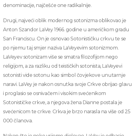
denominacije, najčešće one radikalnije.
Drugi, najveći oblik modernog sotonizma oblikovao je
Anton Szandor LaVey 1966. godine u američkom gradu
San Franciscu. On je osnovao Sotonističku crkvu te se
po njemu taj smjer naziva LaVeyevim sotonizmom.
LaVeyev sotonizam više se smatra filozofijom nego
religijom, a za razliku od teističkih sotonista, LaVeyevi
sotonisti vide sotonu kao simbol čovjekove unutarnje
naravi. LaVey je nakon osnutka svoje Crkve obrijao glavu
i proglasio se osnivačem i visokim svećenikom
Sotonističke crkve, a njegova žena Dianne postala je
svećenicom te crkve. Crkva je brzo narasla na više od 25
000 članova.
Nakon što je neko vrijeme djelovao, LaVey je odbacio