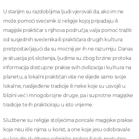
U starijim su razdobljima ljudi vjerovali da, ako im ne
može pomoći svećenik iz religije kojoj pripadaju ili
magijski praktičar s njihova područja, valja pomoć tražiti
od susjednih svećenika ili praktičara drugih kultura
pretpostavljajući da su moćniji jer ih ne razumiju. Danas
je situacija još složenija, ljudima su zbog brzine protoka
informacija dostupne prakse svih civilizacija i kultura na
planetu, a lokalni praktičari više ne slijede samo svoje
lokalne, naslijeđene tradicije ili neke koje su usvojili u
blizini već i mnogobrojne druge, pa i suprotne magijske
tradicije te ih prakticiraju u isto vrijeme.
Službene su religije stoljećima poricale magijske prakse
koje nisu išle njima u korist, a one koje jesu odobravale
su kao dio službene religijske prakse ili pak prešutno