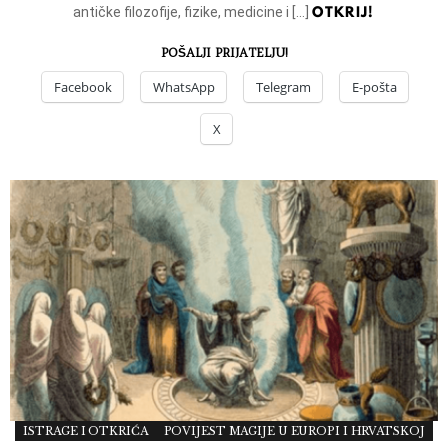
OTKRIJ!
antičke filozofije, fizike, medicine i […]
POŠALJI PRIJATELJU!
Facebook
WhatsApp
Telegram
E-pošta
X
ISTRAGE I OTKRIĆA
POVIJEST MAGIJE U EUROPI I HRVATSKOJ