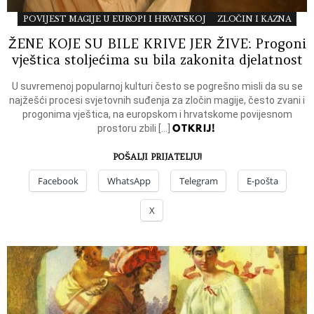
POVIJEST MAGIJE U EUROPI I HRVATSKOJ
ZLOČIN I KAZNA
ŽENE KOJE SU BILE KRIVE JER ŽIVE: Progoni
vještica stoljećima su bila zakonita djelatnost
U suvremenoj popularnoj kulturi često se pogrešno misli da su se
najžešći procesi svjetovnih suđenja za zločin magije, često zvani i
progonima vještica, na europskom i hrvatskome povijesnom
OTKRIJ!
prostoru zbili […]
POŠALJI PRIJATELJU!
Facebook
WhatsApp
Telegram
E-pošta
X