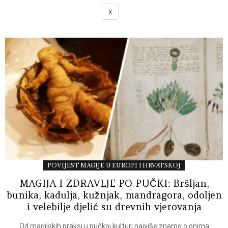
X
POVIJEST MAGIJE U EUROPI I HRVATSKOJ
MAGIJA I ZDRAVLJE PO PUČKI: Bršljan,
bunika, kadulja, kužnjak, mandragora, odoljen
i velebilje djelić su drevnih vjerovanja
Od magijskih praksi u pučkoj kulturi najviše znamo o onima