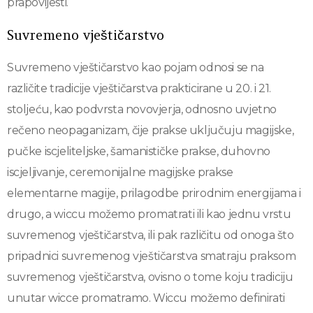
prapovijesti.
Suvremeno vještičarstvo
Suvremeno vještičarstvo kao pojam odnosi se na
različite tradicije vještičarstva prakticirane u 20. i 21.
stoljeću, kao podvrsta novovjerja, odnosno uvjetno
rečeno neopaganizam, čije prakse uključuju magijske,
pučke iscjeliteljske, šamanističke prakse, duhovno
iscjeljivanje, ceremonijalne magijske prakse
elementarne magije, prilagodbe prirodnim energijama i
drugo, a wiccu možemo promatrati ili kao jednu vrstu
suvremenog vještičarstva, ili pak različitu od onoga što
pripadnici suvremenog vještičarstva smatraju praksom
suvremenog vještičarstva, ovisno o tome koju tradiciju
unutar wicce promatramo. Wiccu možemo definirati