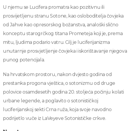
U njemu se Lucifera promatra kao pozitivnu ili
prosvijetljenu stranu Sotone, kao osloboditelja čovjeka
od Jahve kao opresorskog božanstva, analoški slično
konceptu starogrčkog titana Prometeja koji je, prema
mitu, ljudima podario vatru. Cilj je luciferijanizma
unutarnje prosvjetljenje čovjeka i iskorištavanje njegova
punog potencijala.
Na hrvatskom prostoru, nakon dvjesto godina od
prestanka progona vještica, o sotonizmu od druge
polovice osamdesetih godina 20. stoljeća počinju kolati
urbane legende, a poglavito o sotonističkoj
luciferijanskoj sekti Crna ruža, koja svoje navodno
podrijetlo vuče iz LaVeyeve Sotonističke crkve.