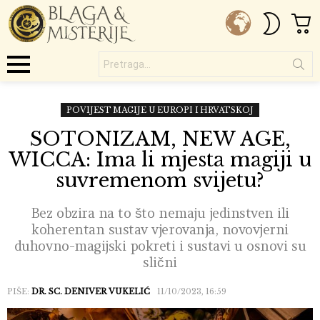
C
SWITC
SKIN
Pretraga...
Menu
POVIJEST MAGIJE U EUROPI I HRVATSKOJ
SOTONIZAM, NEW AGE,
WICCA: Ima li mjesta magiji u
suvremenom svijetu?
Bez obzira na to što nemaju jedinstven ili
koherentan sustav vjerovanja, novovjerni
duhovno-magijski pokreti i sustavi u osnovi su
slični
PIŠE:
DR. SC. DENIVER VUKELIĆ
11/10/2023, 16:59