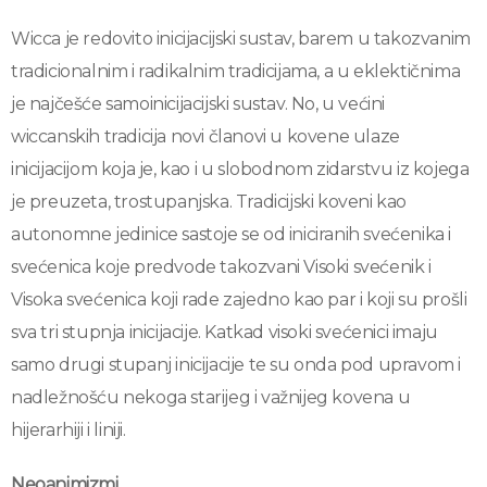
Wicca je redovito inicijacijski sustav, barem u takozvanim
tradicionalnim i radikalnim tradicijama, a u eklektičnima
je najčešće samoinicijacijski sustav. No, u većini
wiccanskih tradicija novi članovi u kovene ulaze
inicijacijom koja je, kao i u slobodnom zidarstvu iz kojega
je preuzeta, trostupanjska. Tradicijski koveni kao
autonomne jedinice sastoje se od iniciranih svećenika i
svećenica koje predvode takozvani Visoki svećenik i
Visoka svećenica koji rade zajedno kao par i koji su prošli
sva tri stupnja inicijacije. Katkad visoki svećenici imaju
samo drugi stupanj inicijacije te su onda pod upravom i
nadležnošću nekoga starijeg i važnijeg kovena u
hijerarhiji i liniji.
Neoanimizmi