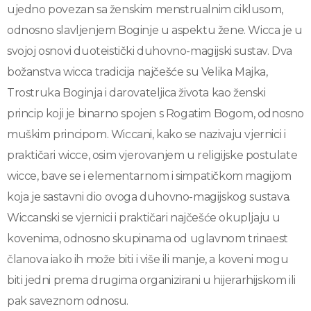
ujedno povezan sa ženskim menstrualnim ciklusom,
odnosno slavljenjem Boginje u aspektu žene. Wicca je u
svojoj osnovi duoteistički duhovno-magijski sustav. Dva
božanstva wicca tradicija najčešće su Velika Majka,
Trostruka Boginja i darovateljica života kao ženski
princip koji je binarno spojen s Rogatim Bogom, odnosno
muškim principom. Wiccani, kako se nazivaju vjernici i
praktičari wicce, osim vjerovanjem u religijske postulate
wicce, bave se i elementarnom i simpatičkom magijom
koja je sastavni dio ovoga duhovno-magijskog sustava.
Wiccanski se vjernici i praktičari najčešće okupljaju u
kovenima, odnosno skupinama od uglavnom trinaest
članova iako ih može biti i više ili manje, a koveni mogu
biti jedni prema drugima organizirani u hijerarhijskom ili
pak saveznom odnosu.