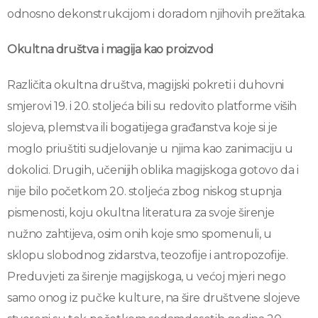
odnosno dekonstrukcijom i doradom njihovih prežitaka.
Okultna društva i magija kao proizvod
Različita okultna društva, magijski pokreti i duhovni
smjerovi 19. i 20. stoljeća bili su redovito platforme viših
slojeva, plemstva ili bogatijega građanstva koje si je
moglo priuštiti sudjelovanje u njima kao zanimaciju u
dokolici. Drugih, učenijih oblika magijskoga gotovo da i
nije bilo početkom 20. stoljeća zbog niskog stupnja
pismenosti, koju okultna literatura za svoje širenje
nužno zahtijeva, osim onih koje smo spomenuli, u
sklopu slobodnog zidarstva, teozofije i antropozofije.
Preduvjeti za širenje magijskoga, u većoj mjeri nego
samo onog iz pučke kulture, na šire društvene slojeve