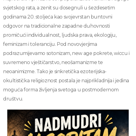
svjetskog rata, a zenit su dosegnuli u šezdesetim
godinama 20. stoljeća kao svojevrstan buntovni
odgovor na tradicionalne zapadne duhovnosti
promičući individualnost, ljudska prava, ekologiju,
feminizam i toleranciju. Pod novovjerjima
podrazumijevamo sotonizam, new age pokrete, wiccu i
suvremeno vještičarstvo, neošamanizme te
neoanimizme. Tako je sinkretička ezoterijska-
okultistička religioznost postala je najprikladnija i jedina
moguća forma življenja svetoga u postmodernom
društvu.