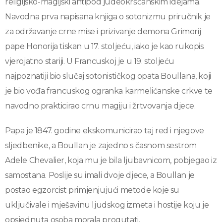
religijsko-magijski antipod judeokršćanskim idejama.
Navodna prva napisana knjiga o sotonizmu priručnik je
za održavanje crne mise i prizivanje demona Grimorij
pape Honorija tiskan u 17. stoljeću, iako je kao rukopis
vjerojatno stariji. U Francuskoj je u 19. stoljeću
najpoznatiji bio slučaj sotonističkog opata Boullana, koji
je bio vođa francuskog ogranka karmelićanske crkve te
navodno prakticirao crnu magiju i žrtvovanja djece.
Papa je 1847. godine ekskomunicirao taj red i njegove
sljedbenike, a Boullan je zajedno s časnom sestrom
Adele Chevalier, koja mu je bila ljubavnicom, pobjegao iz
samostana. Poslije su imali dvoje djece, a Boullan je
postao egzorcist primjenjujući metode koje su
uključivale i mješavinu ljudskog izmeta i hostije koju je
opsjednuta osoba morala progutati.