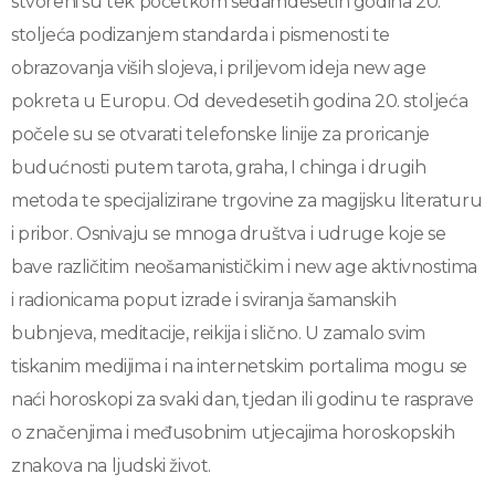
stvoreni su tek početkom sedamdesetih godina 20.
stoljeća podizanjem standarda i pismenosti te
obrazovanja viših slojeva, i priljevom ideja new age
pokreta u Europu. Od devedesetih godina 20. stoljeća
počele su se otvarati telefonske linije za proricanje
budućnosti putem tarota, graha, I chinga i drugih
metoda te specijalizirane trgovine za magijsku literaturu
i pribor. Osnivaju se mnoga društva i udruge koje se
bave različitim neošamanističkim i new age aktivnostima
i radionicama poput izrade i sviranja šamanskih
bubnjeva, meditacije, reikija i slično. U zamalo svim
tiskanim medijima i na internetskim portalima mogu se
naći horoskopi za svaki dan, tjedan ili godinu te rasprave
o značenjima i međusobnim utjecajima horoskopskih
znakova na ljudski život.