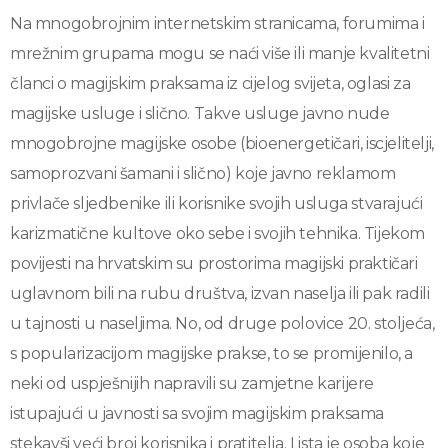
Na mnogobrojnim internetskim stranicama, forumima i
mrežnim grupama mogu se naći više ili manje kvalitetni
članci o magijskim praksama iz cijelog svijeta, oglasi za
magijske usluge i slično. Takve usluge javno nude
mnogobrojne magijske osobe (bioenergetičari, iscjelitelji,
samoprozvani šamani i slično) koje javno reklamom
privlače sljedbenike ili korisnike svojih usluga stvarajući
karizmatične kultove oko sebe i svojih tehnika. Tijekom
povijesti na hrvatskim su prostorima magijski praktičari
uglavnom bili na rubu društva, izvan naselja ili pak radili
u tajnosti u naseljima. No, od druge polovice 20. stoljeća,
s popularizacijom magijske prakse, to se promijenilo, a
neki od uspješnijih napravili su zamjetne karijere
istupajući u javnosti sa svojim magijskim praksama
stekavši veći broj korisnika i pratitelja. Lista je osoba koje