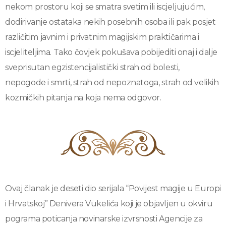
nekom prostoru koji se smatra svetim ili iscjeljujućim,
dodirivanje ostataka nekih posebnih osoba ili pak posjet
različitim javnim i privatnim magijskim praktičarima i
iscjeliteljima. Tako čovjek pokušava pobijediti onaj i dalje
sveprisutan egzistencijalistički strah od bolesti,
nepogode i smrti, strah od nepoznatoga, strah od velikih
kozmičkih pitanja na koja nema odgovor.
Ovaj članak je deseti dio serijala “Povijest magije u Europi
i Hrvatskoj” Denivera Vukelića koji je objavljen u okviru
pograma poticanja novinarske izvrsnosti Agencije za