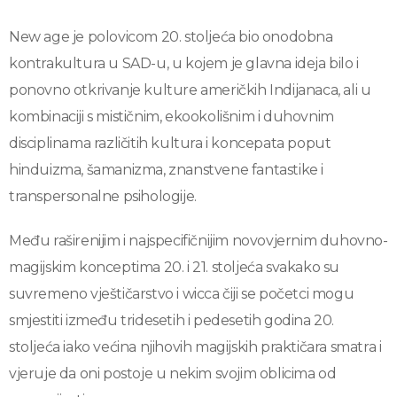
New age je polovicom 20. stoljeća bio onodobna
kontrakultura u SAD-u, u kojem je glavna ideja bilo i
ponovno otkrivanje kulture američkih Indijanaca, ali u
kombinaciji s mističnim, ekookolišnim i duhovnim
disciplinama različitih kultura i koncepata poput
hinduizma, šamanizma, znanstvene fantastike i
transpersonalne psihologije.
Među raširenijim i najspecifičnijim novovjernim duhovno-
magijskim konceptima 20. i 21. stoljeća svakako su
suvremeno vještičarstvo i wicca čiji se početci mogu
smjestiti između tridesetih i pedesetih godina 20.
stoljeća iako većina njihovih magijskih praktičara smatra i
vjeruje da oni postoje u nekim svojim oblicima od