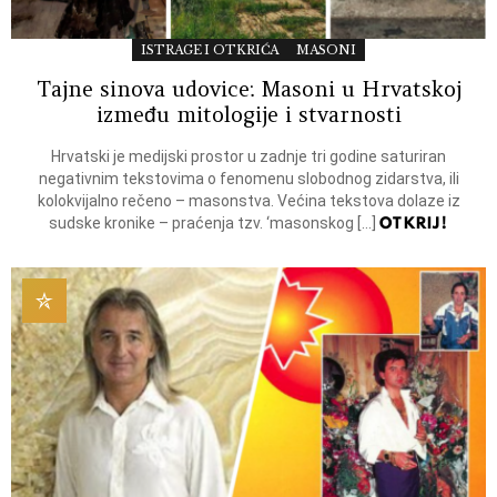
ISTRAGE I OTKRIĆA
MASONI
Tajne sinova udovice: Masoni u Hrvatskoj
između mitologije i stvarnosti
Hrvatski je medijski prostor u zadnje tri godine saturiran
negativnim tekstovima o fenomenu slobodnog zidarstva, ili
kolokvijalno rečeno – masonstva. Većina tekstova dolaze iz
OTKRIJ!
sudske kronike – praćenja tzv. ‘masonskog […]