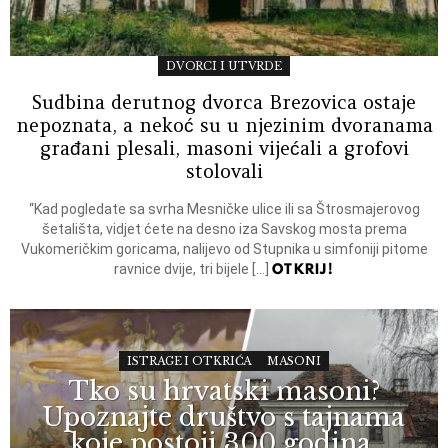
DVORCI I UTVRDE
Sudbina derutnog dvorca Brezovica ostaje
nepoznata, a nekoć su u njezinim dvoranama
građani plesali, masoni vijećali a grofovi
stolovali
“Kad pogledate sa svrha Mesničke ulice ili sa Štrosmajerovog
šetališta, vidjet ćete na desno iza Savskog mosta prema
Vukomeričkim goricama, nalijevo od Stupnika u simfoniji pitome
OTKRIJ!
ravnice dvije, tri bijele […]
ISTRAGE I OTKRIĆA
MASONI
Tko su hrvatski masoni?
Upoznajte društvo s tajnama
koje postoji 300 godina,