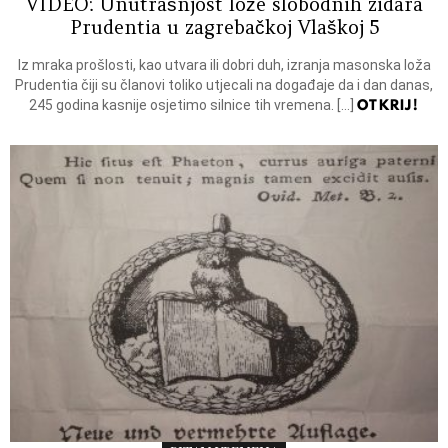
VIDEO: Unutrašnjost lože slobodnih zidara
Prudentia u zagrebačkoj Vlaškoj 5
Iz mraka prošlosti, kao utvara ili dobri duh, izranja masonska loža
Prudentia čiji su članovi toliko utjecali na događaje da i dan danas,
OTKRIJ!
245 godina kasnije osjetimo silnice tih vremena. […]