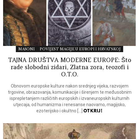
MASONI
POVIJEST MAGIJE U EUROPI I HRVATSKOJ
TAJNA DRUŠTVA MODERNE EUROPE: Što
rade slobodni zidari, Zlatna zora, teozofi i
O.T.O.
Obnovom europske kulture nakon srednjeg vijeka, razvojem
trgovine, obrazova­nja, komunikacije i širenjem te međusobnim
isprepletanjem različitih europskih i izvaneuropskih kulturnih
utjecaja, od humanizma i renesanse naovamo, ma­gijsko,
OTKRIJ!
ezoterijsko i okultno […]