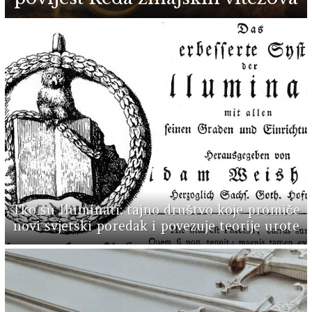
Tko su Iluminati: tajno društvo koje promiče
novi svjetski poredak i povezuje teorije urote