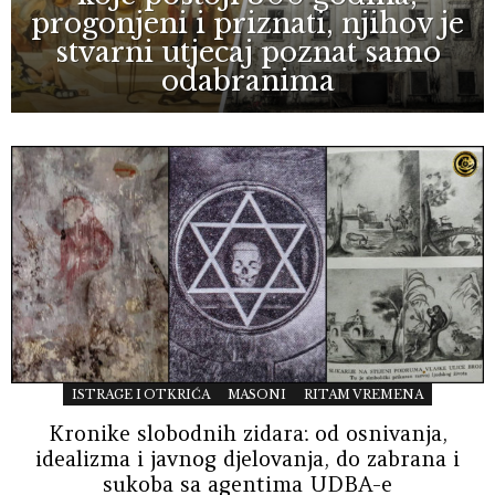
progonjeni i priznati, njihov je
stvarni utjecaj poznat samo
odabranima
ISTRAGE I OTKRIĆA
MASONI
RITAM VREMENA
Kronike slobodnih zidara: od osnivanja,
idealizma i javnog djelovanja, do zabrana i
sukoba sa agentima UDBA-e