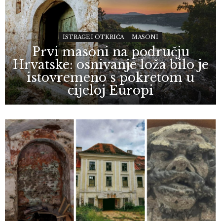
ISTRAGE I OTKRIĆA
MASONI
Prvi masoni na području
Hrvatske: osnivanje loža bilo je
istovremeno s pokretom u
cijeloj Europi