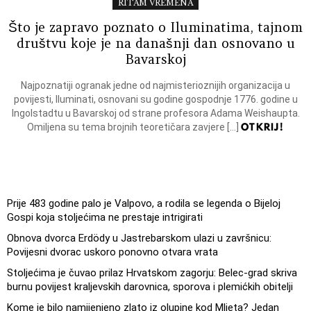
RITAM VREMENA
Što je zapravo poznato o Iluminatima, tajnom
društvu koje je na današnji dan osnovano u
Bavarskoj
Najpoznatiji ogranak jedne od najmisterioznijih organizacija u
povijesti, Iluminati, osnovani su godine gospodnje 1776. godine u
Ingolstadtu u Bavarskoj od strane profesora Adama Weishaupta.
OTKRIJ!
Omiljena su tema brojnih teoretičara zavjere […]
Prije 483 godine palo je Valpovo, a rodila se legenda o Bijeloj
Gospi koja stoljećima ne prestaje intrigirati
Obnova dvorca Erdödy u Jastrebarskom ulazi u završnicu:
Povijesni dvorac uskoro ponovno otvara vrata
Stoljećima je čuvao prilaz Hrvatskom zagorju: Belec-grad skriva
burnu povijest kraljevskih darovnica, sporova i plemićkih obitelji
Kome je bilo namijenjeno zlato iz olupine kod Mljeta? Jedan