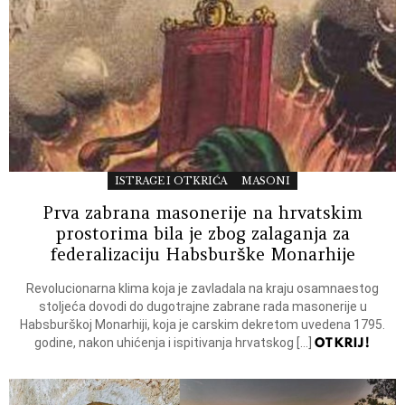
ISTRAGE I OTKRIĆA
MASONI
Prva zabrana masonerije na hrvatskim
prostorima bila je zbog zalaganja za
federalizaciju Habsburške Monarhije
Revolucionarna klima koja je zavladala na kraju osamnaestog
stoljeća dovodi do dugotrajne zabrane rada masonerije u
Habsburškoj Monarhiji, koja je carskim dekretom uvedena 1795.
OTKRIJ!
godine, nakon uhićenja i ispitivanja hrvatskog […]