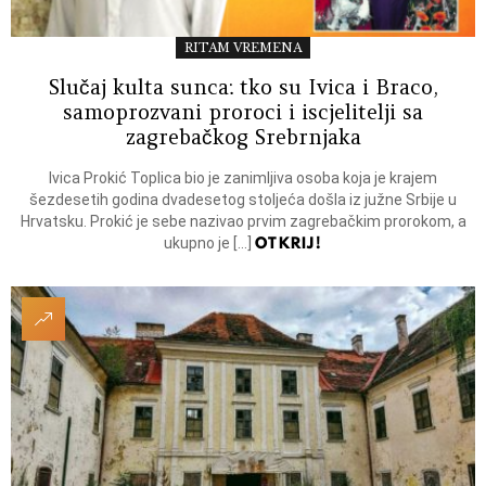
RITAM VREMENA
Slučaj kulta sunca: tko su Ivica i Braco,
samoprozvani proroci i iscjelitelji sa
zagrebačkog Srebrnjaka
Ivica Prokić Toplica bio je zanimljiva osoba koja je krajem
šezdesetih godina dvadesetog stoljeća došla iz južne Srbije u
Hrvatsku. Prokić je sebe nazivao prvim zagrebačkim prorokom, a
OTKRIJ!
ukupno je […]