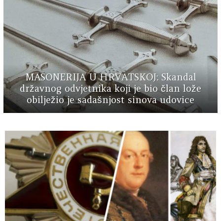
MASONERIJA U HRVATSKOJ: Skandal
državnog odvjetnika koji je bio član lože
obilježio je sadašnjost sinova udovice
MORE
STORIES