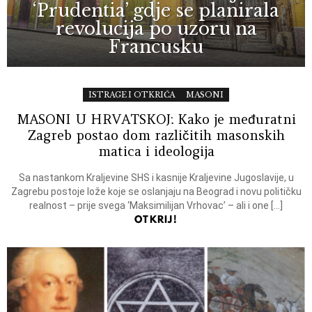
‘Prudentia’ gdje se planirala
revolucija po uzoru na
Francusku
ISTRAGE I OTKRIĆA
MASONI
MASONI U HRVATSKOJ: Kako je međuratni
Zagreb postao dom različitih masonskih
matica i ideologija
Sa nastankom Kraljevine SHS i kasnije Kraljevine Jugoslavije, u
Zagrebu postoje lože koje se oslanjaju na Beograd i novu političku
realnost – prije svega ‘Maksimilijan Vrhovac’ – ali i one […]
OTKRIJ!