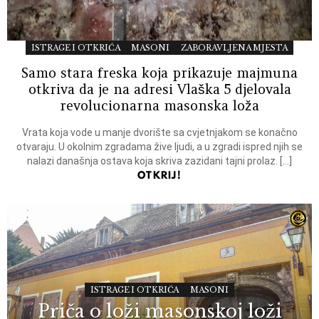
ISTRAGE I OTKRIĆA
MASONI
ZABORAVLJENA MJESTA
Samo stara freska koja prikazuje majmuna
otkriva da je na adresi Vlaška 5 djelovala
revolucionarna masonska loža
Vrata koja vode u manje dvorište sa cvjetnjakom se konačno
otvaraju. U okolnim zgradama žive ljudi, a u zgradi ispred njih se
nalazi današnja ostava koja skriva zazidani tajni prolaz. […]
OTKRIJ!
ISTRAGE I OTKRIĆA
MASONI
Priča o loži masonskoj loži