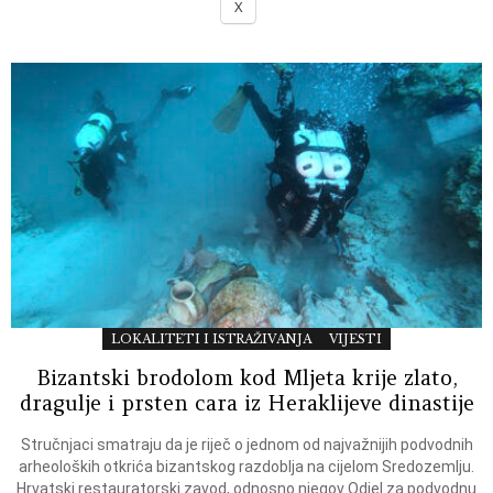
X
LOKALITETI I ISTRAŽIVANJA
VIJESTI
Bizantski brodolom kod Mljeta krije zlato,
dragulje i prsten cara iz Heraklijeve dinastije
Stručnjaci smatraju da je riječ o jednom od najvažnijih podvodnih
arheoloških otkrića bizantskog razdoblja na cijelom Sredozemlju.
Hrvatski restauratorski zavod, odnosno njegov Odjel za podvodnu