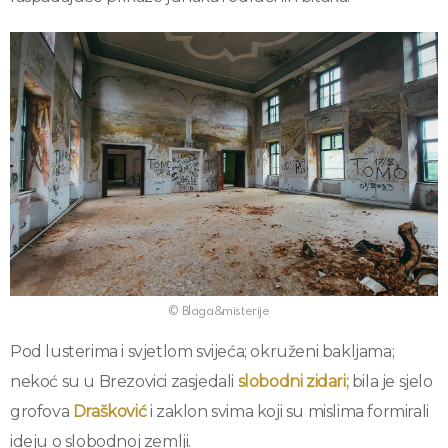
© Blaga&misterije
Pod lusterima i svjetlom svijeća; okruženi bakljama;
nekoć su u Brezovici zasjedali
slobodni zidari;
bila je sjelo
grofova
Drašković
i zaklon svima koji su mislima formirali
ideju o slobodnoj zemlji.