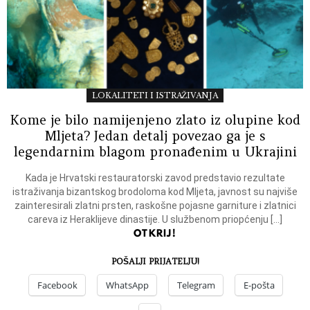
LOKALITETI I ISTRAŽIVANJA
Kome je bilo namijenjeno zlato iz olupine kod
Mljeta? Jedan detalj povezao ga je s
legendarnim blagom pronađenim u Ukrajini
Kada je Hrvatski restauratorski zavod predstavio rezultate
istraživanja bizantskog brodoloma kod Mljeta, javnost su najviše
zainteresirali zlatni prsten, raskošne pojasne garniture i zlatnici
careva iz Heraklijeve dinastije. U službenom priopćenju […]
OTKRIJ!
POŠALJI PRIJATELJU!
Facebook
WhatsApp
Telegram
E-pošta