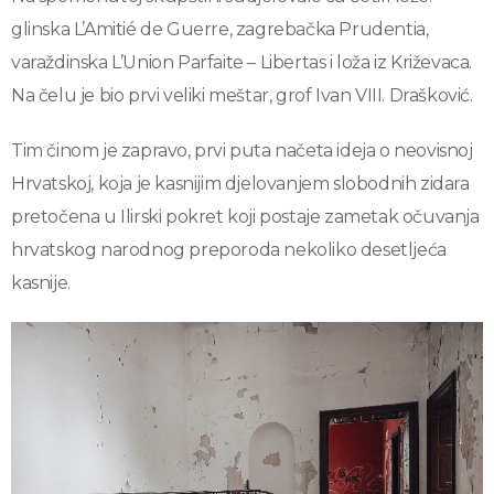
glinska L’Amitié de Guerre, zagrebačka Prudentia,
varaždinska L’Union Parfaite – Libertas i loža iz Križevaca.
Na čelu je bio prvi veliki meštar, grof Ivan VIII. Drašković.
Tim činom je zapravo, prvi puta načeta ideja o neovisnoj
Hrvatskoj, koja je kasnijim djelovanjem slobodnih zidara
pretočena u Ilirski pokret koji postaje zametak očuvanja
hrvatskog narodnog preporoda nekoliko desetljeća
kasnije.