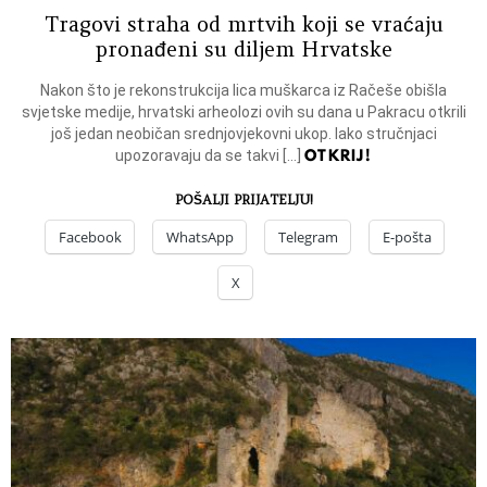
Tragovi straha od mrtvih koji se vraćaju
pronađeni su diljem Hrvatske
Nakon što je rekonstrukcija lica muškarca iz Račeše obišla
svjetske medije, hrvatski arheolozi ovih su dana u Pakracu otkrili
još jedan neobičan srednjovjekovni ukop. Iako stručnjaci
OTKRIJ!
upozoravaju da se takvi […]
POŠALJI PRIJATELJU!
Facebook
WhatsApp
Telegram
E-pošta
X