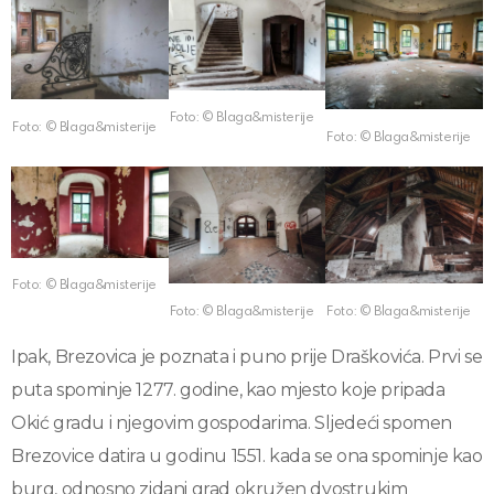
Foto: © Blaga&misterije
Foto: © Blaga&misterije
Foto: © Blaga&misterije
Foto: © Blaga&misterije
Foto: © Blaga&misterije
Foto: © Blaga&misterije
Ipak, Brezovica je poznata i puno prije Draškovića. Prvi se
puta spominje 1277. godine, kao mjesto koje pripada
Okić gradu i njegovim gospodarima. Sljedeći spomen
Brezovice datira u godinu 1551. kada se ona spominje kao
burg, odnosno zidani grad okružen dvostrukim