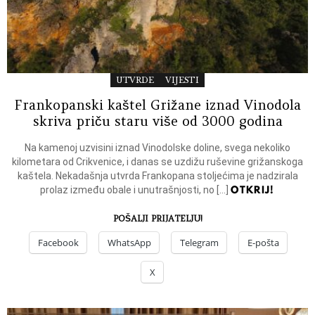
UTVRDE
VIJESTI
Frankopanski kaštel Grižane iznad Vinodola
skriva priču staru više od 3000 godina
Na kamenoj uzvisini iznad Vinodolske doline, svega nekoliko
kilometara od Crikvenice, i danas se uzdižu ruševine grižanskoga
kaštela. Nekadašnja utvrda Frankopana stoljećima je nadzirala
OTKRIJ!
prolaz između obale i unutrašnjosti, no […]
POŠALJI PRIJATELJU!
Facebook
WhatsApp
Telegram
E-pošta
X