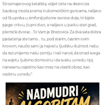
Štrosmajerovog šetališta, vidjet ćete na desno iza
Savskog mosta prema Vukomeričkim goricama, nalijevo
od Stupnika u simfoniji pitome ravnice dvije, tri bijele
pjege: crkvu, župni dvor, a nalijevo u parku stari grad,
plemićki dvorac…To Vam je Brezovica. Za dva sata dobra
pješačenja ste tamo… tu, pod starim, časnim ovim
krovom, naučio sam i ja najveću ljudsku dužnost našu:
da razumijemo našu zemlju i naš narod, da iznad svega
na svijetu ljubimo domovinu i da svaku uvredu njoj
nanesenu osjetimo kao mraz na vlastiti obraz, kao
osobnu uvredu“.