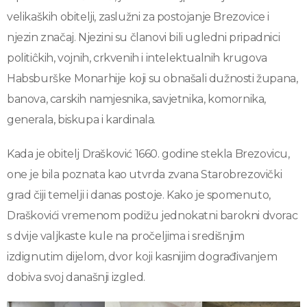
velikaških obitelji, zaslužni za postojanje Brezovice i
njezin značaj. Njezini su članovi bili ugledni pripadnici
politiĉkih, vojnih, crkvenih i intelektualnih krugova
Habsburške Monarhije koji su obnašali dužnosti župana,
banova, carskih namjesnika, savjetnika, komornika,
generala, biskupa i kardinala.
Kada je obitelj Drašković 1660. godine stekla Brezovicu,
one je bila poznata kao utvrda zvana Starobrezovički
grad čiji temelji i danas postoje. Kako je spomenuto,
Draškovići vremenom podižu jednokatni barokni dvorac
s dvije valjkaste kule na pročeljima i središnjim
izdignutim dijelom, dvor koji kasnijim dograđivanjem
dobiva svoj današnji izgled.