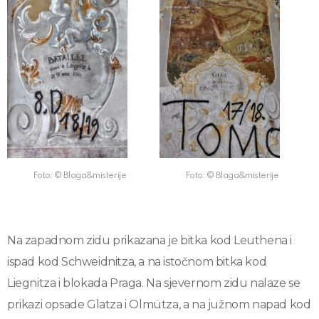
Foto: © Blaga&misterije
Foto: © Blaga&misterije
Na zapadnom zidu prikazana je bitka kod Leuthena i
ispad kod Schweidnitza, a na istočnom bitka kod
Liegnitza i blokada Praga. Na sjevernom zidu nalaze se
prikazi opsade Glatza i Olmütza, a na južnom napad kod