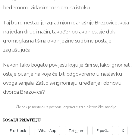
bedemom i zidanim tornjem na istoku.
Taj burg nestao je izgradnjom današnje Brezovice, koja
na jedan drugi način, također polako nestaje dok
gromoglasna tišina oko njezine sudbine postaje
zagušujuća.
Nakon tako bogate povijesti koju je čini se, lako ignorirati,
ostaje pitanje na koje će biti odgovoreno u nastavku
ovoga serijala. Zašto svi ignoriraju uređenje i obnovu
dvorca Brezovica?
Članak je nastao uz potporu agencije za elektroničke medije
POŠALJI PRIJATELJU!
Facebook
WhatsApp
Telegram
E-pošta
X