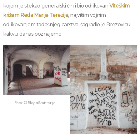
kojem je stekao generalski čin i bio odlikovan
Viteškim
križem Reda Marije Terezije
, najvišim vojnim
odlikovanjem tadašnjeg carstva, sagradio je Brezovicu
kakvu danas poznajemo.
Foto: © Blaga&misterije