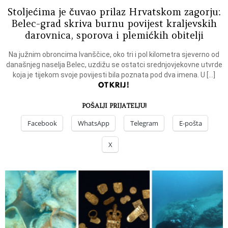
Stoljećima je čuvao prilaz Hrvatskom zagorju:
Belec-grad skriva burnu povijest kraljevskih
darovnica, sporova i plemićkih obitelji
Na južnim obroncima Ivanščice, oko tri i pol kilometra sjeverno od
današnjeg naselja Belec, uzdižu se ostatci srednjovjekovne utvrde
koja je tijekom svoje povijesti bila poznata pod dva imena. U […]
OTKRIJ!
POŠALJI PRIJATELJU!
Facebook
WhatsApp
Telegram
E-pošta
X