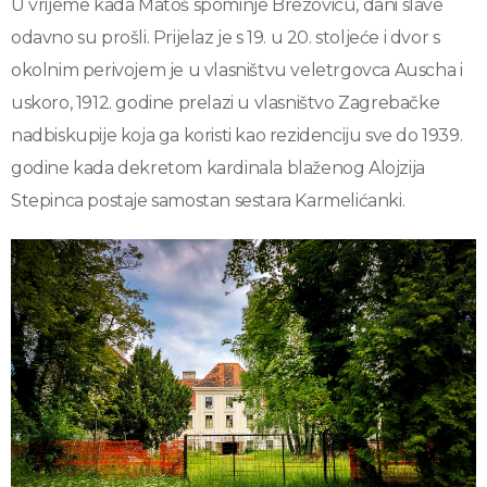
U vrijeme kada Matoš spominje Brezovicu, dani slave
odavno su prošli. Prijelaz je s 19. u 20. stoljeće i dvor s
okolnim perivojem je u vlasništvu veletrgovca Auscha i
uskoro, 1912. godine prelazi u vlasništvo Zagrebačke
nadbiskupije koja ga koristi kao rezidenciju sve do 1939.
godine kada dekretom kardinala blaženog Alojzija
Stepinca postaje samostan sestara Karmelićanki.