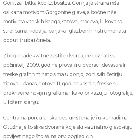
Görlitza i bitka kod Lobositza. Gornja je strana niša
oslikana motivom Gorgonine glave, a bočne niše
motivima viteških kaciga, štitova, mačeva, lukova sa
strelicama, kopalja, barjaka i glazbenih instrumenata
poput truba i činela.
Zbog neadekvatne zaštite dvorca, nepoznati su
počinitelji 2009. godine provalili u dvorac i devastirali
freske grafitnim natpisima u donjoj zoni svih četiriju
zidova. I danas, gotovo 11. godina kasnije, freske su
prekrivene novijim grafitima i kako prikazuju fotografije,
u lošem stanju.
Centralna porculanska peć uništena je i u komadima.
Otužna je to slika dvorane koje skriva znatno glasovitiju
povijest nego što se na prvi pogled čini.