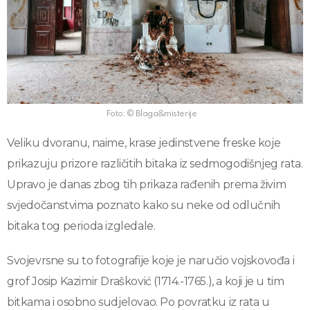
Foto: © Blaga&misterije
Veliku dvoranu, naime, krase jedinstvene freske koje
prikazuju prizore različitih bitaka iz sedmogodišnjeg rata.
Upravo je danas zbog tih prikaza rađenih prema živim
svjedočanstvima poznato kako su neke od odlučnih
bitaka tog perioda izgledale.
Svojevrsne su to fotografije koje je naručio vojskovođa i
grof Josip Kazimir Drašković (1714.-1765.), a koji je u tim
bitkama i osobno sudjelovao. Po povratku iz rata u