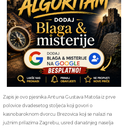
Zapis je ovo pjesnika Antuna Gustava Matoša iz prve
polovice dvadesetog stoljeća koji govori o
kasnobaroknom dvorcu Brezovica koji se nalazi na
južnim prilazima Zagrebu, usred današnjeg naselja