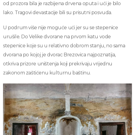
od prozora bila je razbijena drvena oputa i ući je bilo
lako. Tragovi devastacije bili su prisutni posvuda.
U podrum više nije moguće ući jer su se stepenice
urušile. Do Velike dvorane na prvom katu vode
stepenice koje su u relativno dobrom stanju, no sama
dvorana po kojoj je dvorac Brezovica najpoznatija,
otkriva prizore uništenja koji prekrivaju vrijednu
zakonom zaštićenu kulturnu baštinu.