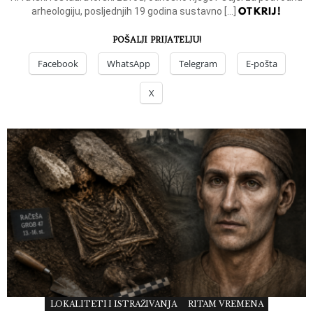
OTKRIJ!
arheologiju, posljednjih 19 godina sustavno […]
POŠALJI PRIJATELJU!
Facebook
WhatsApp
Telegram
E-pošta
X
LOKALITETI I ISTRAŽIVANJA
RITAM VREMENA