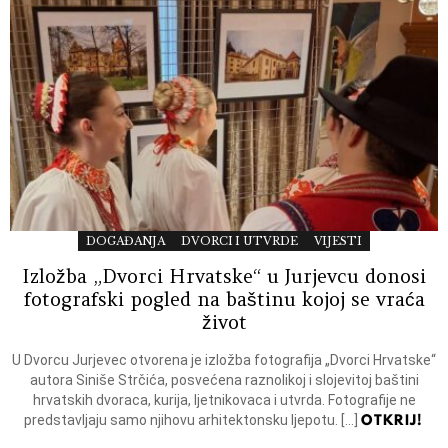
DOGAĐANJA
DVORCI I UTVRDE
VIJESTI
Izložba „Dvorci Hrvatske“ u Jurjevcu donosi
fotografski pogled na baštinu kojoj se vraća
život
U Dvorcu Jurjevec otvorena je izložba fotografija „Dvorci Hrvatske“
autora Siniše Strčića, posvećena raznolikoj i slojevitoj baštini
hrvatskih dvoraca, kurija, ljetnikovaca i utvrda. Fotografije ne
OTKRIJ!
predstavljaju samo njihovu arhitektonsku ljepotu. […]