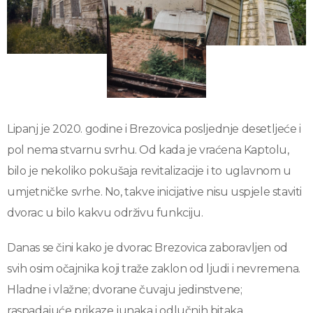
Lipanj je 2020. godine i Brezovica posljednje desetljeće i
pol nema stvarnu svrhu. Od kada je vraćena Kaptolu,
bilo je nekoliko pokušaja revitalizacije i to uglavnom u
umjetničke svrhe. No, takve inicijative nisu uspjele staviti
dvorac u bilo kakvu održivu funkciju.
Danas se čini kako je dvorac Brezovica zaboravljen od
svih osim očajnika koji traže zaklon od ljudi i nevremena.
Hladne i vlažne; dvorane čuvaju jedinstvene;
raspadajuće prikaze junaka i odlučnih bitaka.