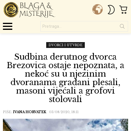
C
SWITC
SKIN
Pretraga...
Menu
DVORCI I UTVRDE
Sudbina derutnog dvorca
Brezovica ostaje nepoznata, a
nekoć su u njezinim
dvoranama građani plesali,
masoni vijećali a grofovi
stolovali
PIŠE:
IVANA HORVATEK
03/08/2020, 18:11