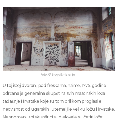
Foto: © Blaga&misterije
U toj istoj dvorani, pod freskama, naime, 1775. godine
održana je generalna skupština svih masonskih loža
tadašnje Hrvatske koje su tom prilikom proglasile
neovisnost od ugarskih i utemeljile veliku ložu Hrvatske.
Na spomenutoj skupštini sudjelovale su četiri lože: