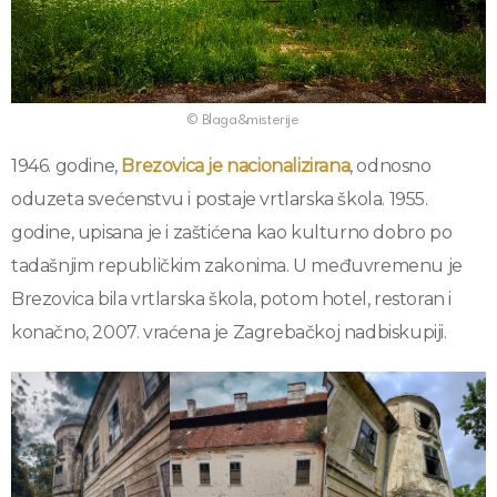
© Blaga&misterije
1946. godine,
Brezovica je nacionalizirana
, odnosno
oduzeta svećenstvu i postaje vrtlarska škola. 1955.
godine, upisana je i zaštićena kao kulturno dobro po
tadašnjim republičkim zakonima. U međuvremenu je
Brezovica bila vrtlarska škola, potom hotel, restoran i
konačno, 2007. vraćena je Zagrebačkoj nadbiskupiji.