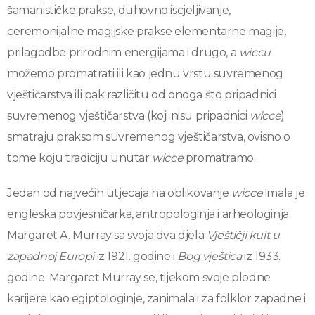
šamanističke prakse, duhovno iscjeljivanje,
ceremonijalne magijske prakse elementarne magije,
prilagodbe prirodnim energijama i drugo, a
wiccu
možemo promatrati ili kao jednu vrstu suvremenog
vještičarstva ili pak različitu od onoga što pripadnici
suvremenog vještičarstva (koji nisu pripadnici
wicce
)
smatraju praksom suvremenog vještičarstva, ovisno o
tome koju tradiciju unutar
wicce
promatramo.
Jedan od najvećih utjecaja na oblikovanje
wicce
imala je
engleska povjesničarka, antropologinja i arheologinja
Margaret A. Murray sa svoja dva djela
Vještičji kult u
zapadnoj Europi
iz 1921. godine i
Bog vještica
iz 1933.
godine. Margaret Murray se, tijekom svoje plodne
karijere kao egiptologinje, zanimala i za folklor zapadne i