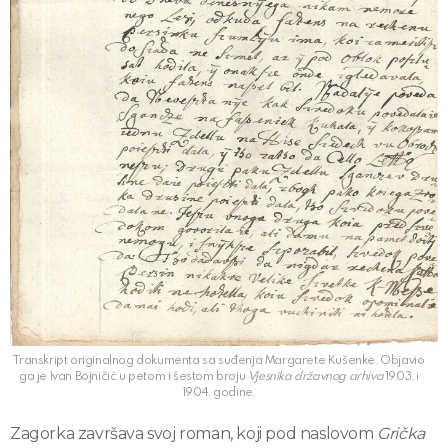
Transkript originalnog dokumenta sa suđenja Margarete Kušenke. Objavio
ga je Ivan Bojničić u petom i šestom broju
Vjesnika državnog arhiva
1903. i
1904. godine.
Zagorka završava svoj roman, koji pod naslovom
Grička