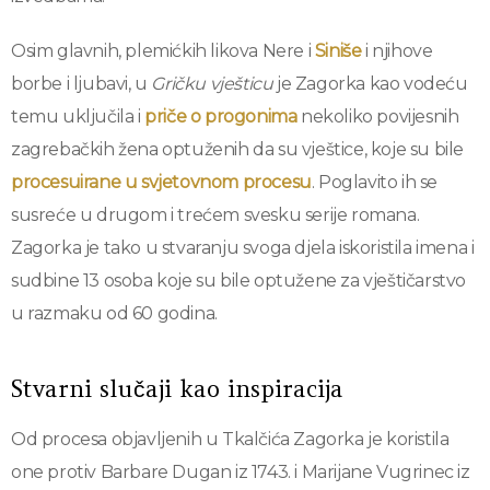
Osim glavnih, plemićkih likova Nere i
Siniše
i njihove
borbe i ljubavi, u
Gričku vješticu
je Zagorka kao vodeću
temu uključila i
priče o progonima
nekoliko povijesnih
zagrebačkih žena optuženih da su vještice, koje su bile
procesuirane u svjetovnom procesu
. Poglavito ih se
susreće u drugom i trećem svesku serije romana.
Zagorka je tako u stvaranju svoga djela iskoristila imena i
sudbine 13 osoba koje su bile optužene za vještičarstvo
u razmaku od 60 godina.
Stvarni slučaji kao inspiracija
Od procesa objavljenih u Tkalčića Zagorka je koristila
one protiv Barbare Dugan iz 1743. i Marijane Vugrinec iz