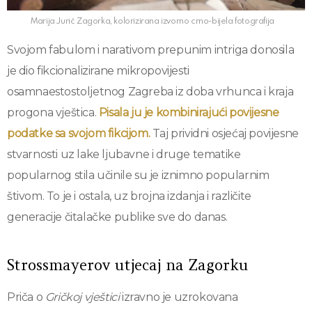
Marija Jurić Zagorka, kolorizirana izvorno crno-bijela fotografija
Svojom fabulom i narativom prepunim intriga donosila
je dio fikcionalizirane mikropovijesti
osamnaestostoljetnog Zagreba iz doba vrhunca i kraja
progona vještica.
Pisala ju je kombinirajući povijesne
podatke sa svojom fikcijom.
Taj prividni osjećaj povijesne
stvarnosti uz lake ljubavne i druge tematike
popularnog stila učinile su je iznimno popularnim
štivom. To je i ostala, uz brojna izdanja i različite
generacije čitalačke publike sve do danas.
Strossmayerov utjecaj na Zagorku
Priča o
Gričkoj vještici
izravno je uzrokovana