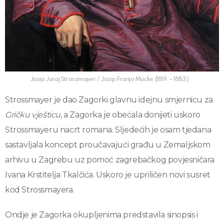
Josip Juraj Strossmayer / Josip Franjo Mücke (1819. – 1883.)
Strossmayer je dao Zagorki glavnu idejnu smjernicu za
Gričku vješticu
, a Zagorka je obećala donijeti uskoro
Strossmayeru nacrt romana. Sljedećih je osam tjedana
sastavljala koncept proučavajući građu u Zemaljskom
arhivu u Zagrebu uz pomoć zagrebačkog povjesničara
Ivana Krstitelja Tkalčića. Uskoro je upriličen novi susret
kod Strossmayera.
Ondje je Zagorka okupljenima predstavila sinopsis i