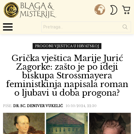
C
SWITC
SKIN
Pretraga...
Menu
PROGONI VJEŠTICA U HRVATSKOJ
Grička vještica Marije Jurić
Zagorke: zašto je po ideji
biskupa Strossmayera
feministkinja napisala roman
o ljubavi u doba progona?
PIŠE:
DR. SC. DENIVER VUKELIĆ
10/10/2024, 22:30