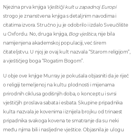
Njezina prva knjiga
Vještičji kult u zapadnoj Europi
strogo je znanstvena knjiga s detaljnim navodima i
citatima izvora. Stručno ju je odobrilo i izdalo Sveučilište
u Oxfordu. No, druga knjiga,
Bog vještica
, nije bila
namijenjena akademskoj populaciji, već širem
čitateljstvu. U njoj je ovaj kult nazvala “Starom religijom”,
a vještičjeg boga “Rogatim Bogom”.
U obje ove knjige Murray je pokušala objasniti da je riječ
o religiji temeljenoj na kultu plodnosti i mijenama
prirodnih ciklusa godišnjih doba, o konceptu i svrsi
vještičjih proslava sabata i esbata. Skupine pripadnika
kulta nazvala je kovenima i iznijela brojku od trinaest
pripadnika svakoga kovena te smatranje da su neki
među njima bili i nasljedne vještice. Objasnila je ulogu