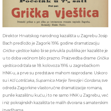
Direktor Hrvatskog narodnog kazališta u Zagrebu Josip
Bach predložio je Zagorki 1916. godine dramatizaciju
Gričke vještice
kako bi se privukla publika jer kazalište je
u to doba većinom bilo prazno. Praizvedba drame
Grička
vještica
održala se 18. kolovoza 1916. u zagrebačkom
HNK-u, a prve su predstave mahom rasprodane. Uskoro
su i
Kći Lotršćaka
,
Suparnica Marije Terezije
i
Gordana
, sve
odreda Zagorkine vlastoručne dramatizacije romana,
punile kazališnu kuću, i to ne samo HNK u Zagrebu, već
i niz pokrajinskih kazališta te malih dvorana s amaterskim
izvedbama.