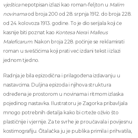
vještica
nepotpisan izlazi kao roman-feljton u
Malim
novinama
od broja 200 od 28. srpnja 1912. do broja 228.
od 24. kolovoza 1913. godine. To je dio serijala koji će
kasnije biti poznat kao
Kontesa Nera
i
Malleus
Maleficarum
. Nakon broja 228. počinje se reklamirati
roman u sveščićima koji prati već izdani tekst i izlazi
jednom tjedno.
Radnja je bila epizodična i prilagođena izdavanju u
nastavcima. Duljina epizoda i njihova struktura
određena je prostorom u novinama i ritmom izlaska
pojedinog nastavka. Ilustratoru je Zagorka pribavljala
mnogo potrebnih detalja kako bi crteže oživio što
plastičnije i vjernije. Za te svrhe je proučavala i povijesnu
kostimografiju. Čitalačka ju je publika primila i prihvatila,