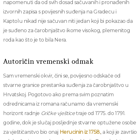
napomenuti da od svih dosad sačuvanih i pronađenih
izvornih zapisa s povijesnih suđenja na Gradecu i
Kaptolu nikad nije sačuvan niti jedan koji bi pokazao da
je suđeno za čarobnjaštvo ikome visokog, plemenitog
roda kao što je to bila Nera.
Autoričin vremenski odmak
Sam vremenski okvir, čini se, povijesno odskače od
stvarne granice prestanka suđenja za čarobnjaštvo u
Hrvatskoj. Pogotovo ako prema svim poznatim
odrednicama iz romana računamo da vremenski
horizont radnje
Gričke vještice
traje od 1775. do 1791.
godine, dok je slučaj posljednje stvarne optužene osobe
za vještičarstvo bio onaj
Herucinin iz 1758.
, a koji je završio