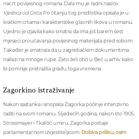
nacrt povijesnog romana. Dala mu je radni naslov
Vještica od Griča
. Po čitanju tog predloška opisala je u
kratkim crtama i karakteristike glavnih likova u romanu.
Ujedno je izjavila kako smatra da ima još barem šest
mjeseci proučavanja povijesnog materijala pred sobom.
Također je smatrala da u zagrebačkim dokumentima
nailazi na mnoge rupe. Zato želi otići u Beč u arhiv kako
bi pomnije pretražila građu toga vremena.
Zagorkino istraživanje
Nakon sastanka i sinopsisa Zagorka počinje intenzivno
raditi na svom romanu. Sljedećih godina, nakon što 1905.
Strossmayer i Tkalčić umiru, Zagorka postaje
parlamentarnom izvjestiteljicom.
Dobiva priliku, osim