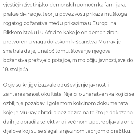
vještičjih životinjsko-demonskih pomoćnika familijara,
prakse divinacije, teoriju povezivosti prikaza muškoga
rogatog božanstva među prikazima u Europi, na
Bliskom istoku i u Africi te kako je on demoniziran i
pretvoren u vraga dolaskom kršćanstva. Murray je
smatrala da je, unatoč tomu, štovanje njegova
božanstva preživjelo potajice, mimo očiju javnosti, sve do
18. stoljeća.
Obje su knjige izazvale oduševljenje javnosti i
zainteresiranost okultista. Nije bilo znanstvenika koji bi se
ozbiljnije pozabavili golemom količinom dokumenata
koje je Murray obradila bez obzira na to što je dokazano
da ih je obradila selektivno i većinom upotrebljavala one
dijelove koji su se slagali s njezinom teorijom o prežitku.