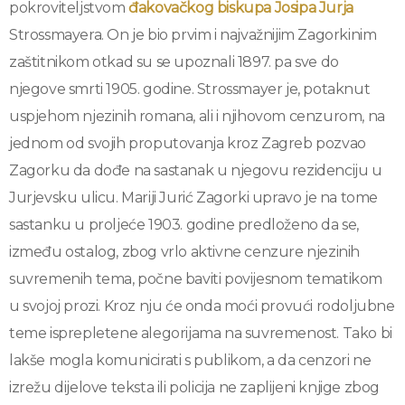
pokroviteljstvom
đakovačkog biskupa Josipa Jurja
Strossmayera. On je bio prvim i najvažnijim Zagorkinim
zaštitnikom otkad su se upoznali 1897. pa sve do
njegove smrti 1905. godine. Strossmayer je, potaknut
uspjehom njezinih romana, ali i njihovom cenzurom, na
jednom od svojih proputovanja kroz Zagreb pozvao
Zagorku da dođe na sastanak u njegovu rezidenciju u
Jurjevsku ulicu. Mariji Jurić Zagorki upravo je na tome
sastanku u proljeće 1903. godine predloženo da se,
između ostalog, zbog vrlo aktivne cenzure njezinih
suvremenih tema, počne baviti povijesnom tematikom
u svojoj prozi. Kroz nju će onda moći provući rodoljubne
teme isprepletene alegorijama na suvremenost. Tako bi
lakše mogla komunicirati s publikom, a da cenzori ne
izrežu dijelove teksta ili policija ne zaplijeni knjige zbog