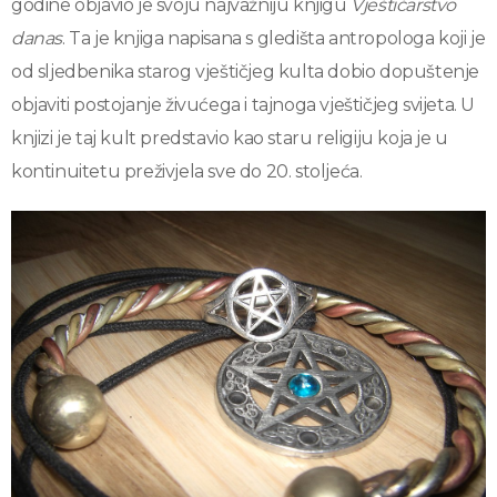
godine objavio je svoju najvažniju knjigu
Vještičarstvo
danas
. Ta je knjiga napisana s gledišta antropologa koji je
od sljedbenika starog vještičjeg kulta dobio dopuštenje
objaviti postojanje živućega i tajnoga vještičjeg svijeta. U
knjizi je taj kult predstavio kao staru religiju koja je u
kontinuitetu preživjela sve do 20. stoljeća.