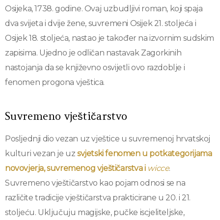
Osijeka, 1738. godine. Ovaj uzbudljivi roman, koji spaja
dva svijeta i dvije žene, suvremeni Osijek 21. stoljeća i
Osijek 18. stoljeća, nastao je također na izvornim sudskim
zapisima. Ujedno je odličan nastavak Zagorkinih
nastojanja da se književno osvijetli ovo razdoblje i
fenomen progona vještica.
Suvremeno vještičarstvo
Posljednji dio vezan uz vještice u suvremenoj hrvatskoj
kulturi vezan je uz
svjetski fenomen u potkategorijama
novovjerja, suvremenog vještičarstva i
wicce
.
Suvremeno vještičarstvo kao pojam odnosi se na
različite tradicije vještičarstva prakticirane u 20. i 21.
stoljeću. Uključuju magijske, pučke iscjeliteljske,