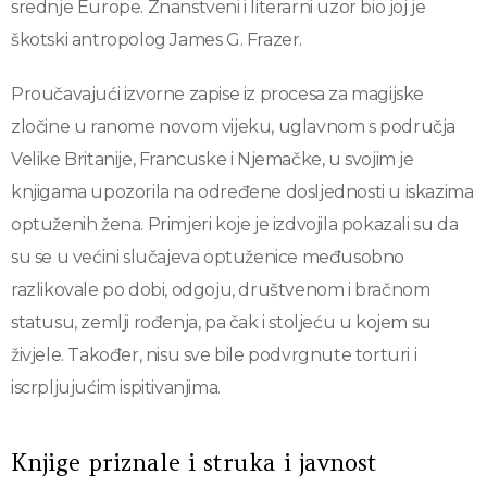
srednje Europe. Znanstveni i literarni uzor bio joj je
škotski antropolog James G. Frazer.
Proučavajući izvorne zapise iz procesa za magijske
zločine u ranome novom vijeku, uglavnom s područja
Velike Britanije, Francuske i Njemačke, u svojim je
knjigama upozorila na određene dosljednosti u iskazima
optuženih žena. Primjeri koje je izdvojila pokazali su da
su se u većini slučajeva optuženice međusobno
razlikovale po dobi, odgoju, društvenom i bračnom
statusu, zemlji rođenja, pa čak i stoljeću u kojem su
živjele. Također, nisu sve bile podvrgnute torturi i
iscrpljujućim ispitivanjima.
Knjige priznale i struka i javnost