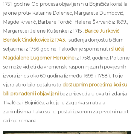
1751. godine. Od procesa objavljenih u Bojničića koristila
je one protiv Katarine Dolenec, Margarete Dumbović,
Magde Krvarić, Barbare Tordić i Helene Škrvarić iz 1699.,
Margarete i Jelene Kušenke iz 1715.,
Barice Jurković
Benšek Cindekovice iz 1743.
i suđenja donjostubičkim
seljacima iz 1756. godine. Također je spomenut i
slučaj
Magdalene Lugomer Herucine
iz 1758. godine. Po tome
se može vidjeti da vremenski raspon njezinih povijesnih
izvora iznosi oko 60 godina (između 1699. i 1758.). To je
vjerojatno bilo potaknuto
dostupnim procesima koji su
bili pronađeni i objavljeni
bez prijevoda u ova tri izdanja
Tkalčića i Bojničića, a koje je Zagorka smatrala
zanimljivima. Tako su joj postali izvorom za prvotni nacrt
radnje romana.