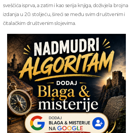
sveščića isprva, a zatim i kao serija knjiga, doživjela brojna
izdanja u 20. stoljeću, šireći se među svim društvenim i
čitalačkim društvenim slojevima.