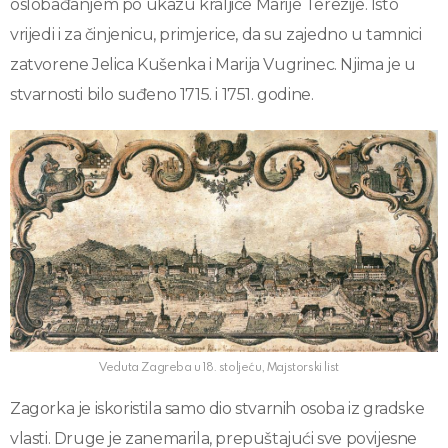
oslobađanjem po ukazu kraljice Marije Terezije. Isto
vrijedi i za činjenicu, primjerice, da su zajedno u tamnici
zatvorene Jelica Kušenka i Marija Vugrinec. Njima je u
stvarnosti bilo suđeno 1715. i 1751. godine.
Veduta Zagreba u 18. stoljeću, Majstorski list
Zagorka je iskoristila samo dio stvarnih osoba iz gradske
vlasti. Druge je zanemarila, prepuštajući sve povijesne