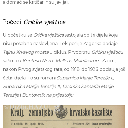
a domaći se kritičari nisu javljali.
Počeci
Gričke vještice
U početku se
Grička vještica
sastojala od tri dijela koja
nisu posebno naslovljena. Tek poslije Zagorka dodaje
Tajnu Krvavog mosta
u ciklus. Prvobitnu
Gričku vješticu
sažima u
Kontesu Neru
i
Malleus Maleficarum
. Zatim,
nakon Prvog svjetskog rata, od 1918. do 1926. dopisuje još
četiri dijela. To su romani
Suparnica Marije Terezije I.
,
Suparnica Marije Terezije II.
,
Dvorska kamarila Marije
Terezije
i
Buntovnik na prijestolju
.