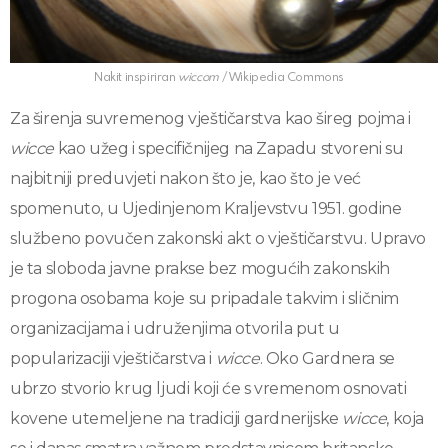
Nakit inspiriran
wiccom
/ Wikipedia Commons
Za širenja suvremenog vještičarstva kao šireg pojma i
wicce
kao užeg i specifičnijeg na Zapadu stvoreni su
najbitniji preduvjeti nakon što je, kao što je već
spomenuto, u Ujedinjenom Kraljevstvu 1951. godine
službeno povučen zakonski akt o vještičarstvu. Upravo
je ta sloboda javne prakse bez mogućih zakonskih
progona osobama koje su pripadale takvim i sličnim
organizacijama i udruženjima otvorila put u
popularizaciji vještičarstva i
wicce
. Oko Gardnera se
ubrzo stvorio krug ljudi koji će s vremenom osnovati
kovene utemeljene na tradiciji gardnerijske
wicce
, koja