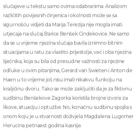
slučajeve u tekstu samo ovima odabranima. Analizom
različitih povijesnih činjenica i okolnosti može se sa
sigurnošću vidjeti da Marija Terezija nije mogla imati
utjecaja na slučaj Barice Benšek Cindekovice. Ne samo
da se u vrijeme njezina slučaja bavila iznimno bitnim
situacijama u ratu za vlastito prijestolje, već i oba njezina
liječnika, koja su bila od presudne važnosti za njezine
odluke u ovim pitanjima, Gerard van Swieten i Anton de
Haen u to vrijeme još nisu imali nikakvu funkciju na
kraljičinu dvoru. Tako se može zaključiti da je za fiktivnu
sudbinu Benšekove Zagorka koristila brojne izvore za
likove, situaciju i optužbe. No, konačnu sudbinu spojila s
onom koju je u stvarnosti doživjela Magdalena Lugomer
Herucina petnaest godina kasnije.