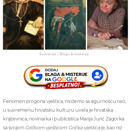
Ilustracija / Blaga & misterije
Fenomen progona vještica, možemo sa sigurnošću reći,
u suvremenu hrvatsku kulturu uvela je hrvatska
književnica, novinarka i publicistica Marija Jurić Zagorka
sa svojom
Gričkom vješticom
.
Grička vještica
je, kao niz