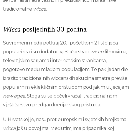
se i danas smatra važnom predstavnicom britanske
tradicionalne
wicce
.
Wicca
posljednjih 30 godina
Suvremeni mediji potkraj 20. i početkom 21. stoljeća
popularizirali su dodatno vještičarstvo i
wiccu
filmovima,
televizijskim serijama i internetskim stranicama,
pogotovo među mlađom populacijom. To pak jedan dio
izrazito tradicionalnih wiccanskih skupina smatra previše
popularnim eklektičnim pristupom pod jakim utjecajem
new agea
. Stoga su se počeli vraćati tradicionalnom
vještičarstvu predgardnerijanskog pristupa.
U Hrvatskoj je, nasuprot europskim i svjetskih brojkama,
wicca
još u povojima. Međutim, ima pripadnika koji