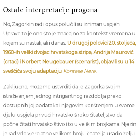
Ostale interpretacije progona
No, Zagorkin rad i opus polučili su izniman uspjeh.
Upravo to je ono što je značajno za kontekst vremena u
kojem su nastali, ali i danas.
U drugoj polovici 20. stoljeća,
1960-ih veliki dvojac hrvatskoga stripa, Andrija Maurović
(crtač) i Norbert Neugebauer (scenarist), objavili su u 14
svešćića svoju adaptaciju
Kontese Nere
.
Zaključno, možemo ustvrditi da je Zagorka svojim
istraživanjem jednog intrigantnog razdoblja preko
dostupnih joj podataka i njegovim korištenjem u svome
djelu uspjela privući hrvatsko široko čitateljstvo da
počne čitati hrvatsko štivo i to u velikim brojkama. Njezin
je rad vrlo vjerojatno velikom broju čitatelja usadio želju