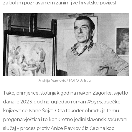
za boljim poznavanjem zanimljive hrvatske povijesti.
Andrija Maurović / FOTO: Arhiva
Tako, primjerice, stotinjak godina nakon Zagorke, svjetlo
dana je 2023. godine ugledao roman
Rogus
, osječke
književnice Ivane Šojat. Ona također obrađuje temu
progona vještica i to konkretno jedini slavonski sačuvani
slučaj – proces protiv Anice Pavković iz Čepina kod