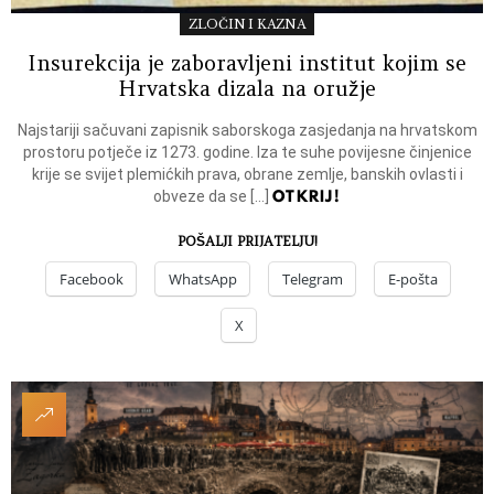
ZLOČIN I KAZNA
Insurekcija je zaboravljeni institut kojim se
Hrvatska dizala na oružje
Najstariji sačuvani zapisnik saborskoga zasjedanja na hrvatskom
prostoru potječe iz 1273. godine. Iza te suhe povijesne činjenice
krije se svijet plemićkih prava, obrane zemlje, banskih ovlasti i
OTKRIJ!
obveze da se […]
POŠALJI PRIJATELJU!
Facebook
WhatsApp
Telegram
E-pošta
X