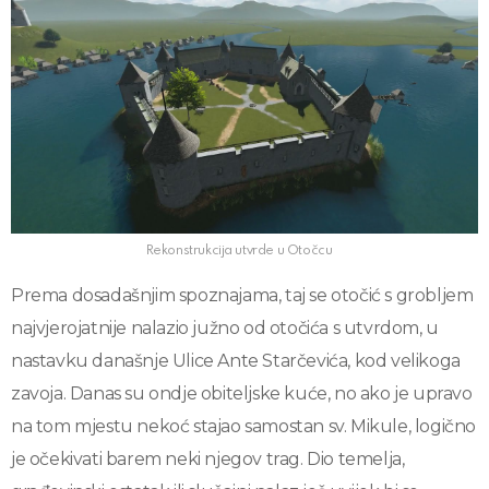
Rekonstrukcija utvrde u Otočcu
Prema dosadašnjim spoznajama, taj se otočić s grobljem
najvjerojatnije nalazio južno od otočića s utvrdom, u
nastavku današnje Ulice Ante Starčevića, kod velikoga
zavoja. Danas su ondje obiteljske kuće, no ako je upravo
na tom mjestu nekoć stajao samostan sv. Mikule, logično
je očekivati barem neki njegov trag. Dio temelja,