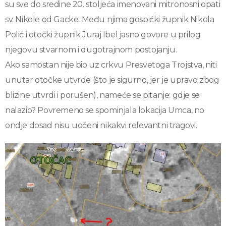
su sve do sredine 20. stoljeća imenovani mitronosni opati
sv. Nikole od Gacke. Među njima gospićki župnik Nikola
Polić i otočki župnik Juraj Ibel jasno govore u prilog
njegovu stvarnom i dugotrajnom postojanju.
Ako samostan nije bio uz crkvu Presvetoga Trojstva, niti
unutar otočke utvrde (što je sigurno, jer je upravo zbog
blizine utvrdi i porušen), nameće se pitanje: gdje se
nalazio? Povremeno se spominjala lokacija Umca, no
ondje dosad nisu uočeni nikakvi relevantni tragovi.