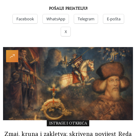
POŠALJI PRIJATELJU!
Facebook
WhatsApp
Telegram
E-pošta
X
ISTRAGE I OTKRIĆA
Zmaj, kruna i zakletva: skrivena povijest Reda