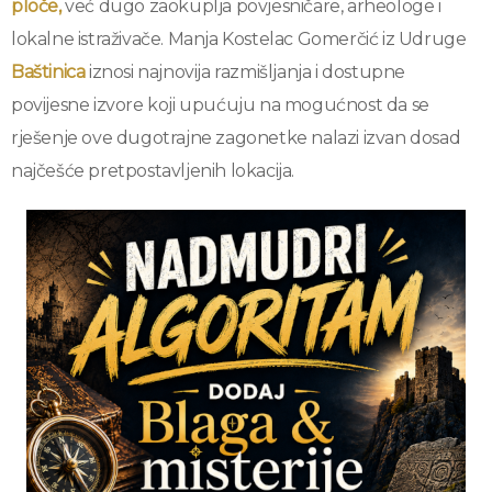
ploče,
već dugo zaokuplja povjesničare, arheologe i
lokalne istraživače. Manja Kostelac Gomerčić iz Udruge
Baštinica
iznosi najnovija razmišljanja i dostupne
povijesne izvore koji upućuju na mogućnost da se
rješenje ove dugotrajne zagonetke nalazi izvan dosad
najčešće pretpostavljenih lokacija.