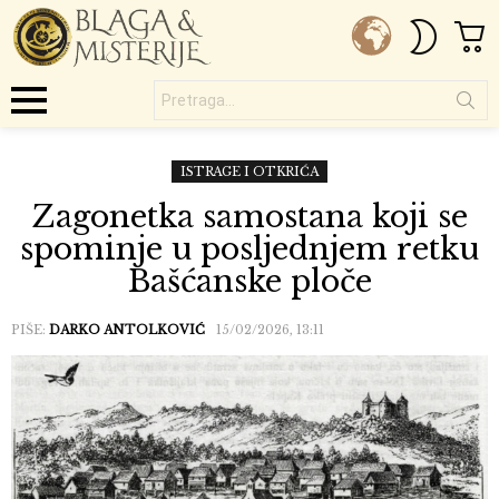
C
SWITC
SKIN
Pretraga...
Menu
ISTRAGE I OTKRIĆA
Zagonetka samostana koji se
spominje u posljednjem retku
Bašćanske ploče
PIŠE:
DARKO ANTOLKOVIĆ
15/02/2026, 13:11