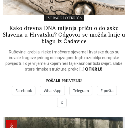
ISTRAGE I OTKRIĆA
Kako drevna DNA mijenja priču o dolasku
Slavena u Hrvatsku? Odgovor se možda krije u
blagu iz Čađavice
Ruševine, groblja, rijeke i močvare sjeverne Hrvatske dugo su
čuvale tragove jednog od najzagonetnijih razdoblja europske
povijesti. To je vrijeme u kojem nestaje kasnoantički svijet, slabe
OTKRIJ!
stare rimske strukture, preko […]
POŠALJI PRIJATELJU!
Facebook
WhatsApp
Telegram
E-pošta
X