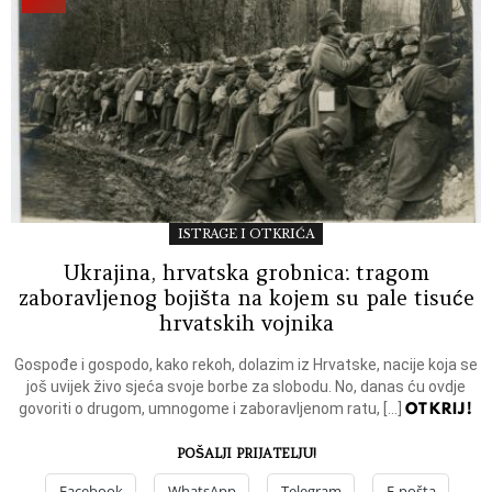
ISTRAGE I OTKRIĆA
Ukrajina, hrvatska grobnica: tragom
zaboravljenog bojišta na kojem su pale tisuće
hrvatskih vojnika
Gospođe i gospodo, kako rekoh, dolazim iz Hrvatske, nacije koja se
još uvijek živo sjeća svoje borbe za slobodu. No, danas ću ovdje
OTKRIJ!
govoriti o drugom, umnogome i zaboravljenom ratu, […]
POŠALJI PRIJATELJU!
Facebook
WhatsApp
Telegram
E-pošta