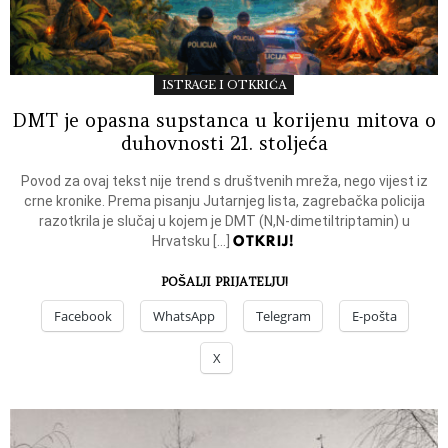
ISTRAGE I OTKRIĆA
DMT je opasna supstanca u korijenu mitova o
duhovnosti 21. stoljeća
Povod za ovaj tekst nije trend s društvenih mreža, nego vijest iz
crne kronike. Prema pisanju Jutarnjeg lista, zagrebačka policija
razotkrila je slučaj u kojem je DMT (N,N-dimetiltriptamin) u
OTKRIJ!
Hrvatsku […]
POŠALJI PRIJATELJU!
Facebook
WhatsApp
Telegram
E-pošta
X