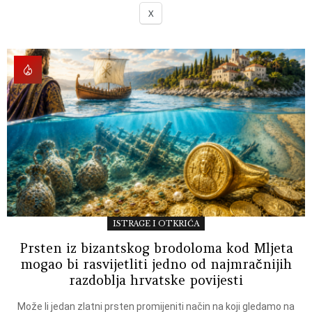
X
ISTRAGE I OTKRIĆA
Prsten iz bizantskog brodoloma kod Mljeta
mogao bi rasvijetliti jedno od najmračnijih
razdoblja hrvatske povijesti
Može li jedan zlatni prsten promijeniti način na koji gledamo na