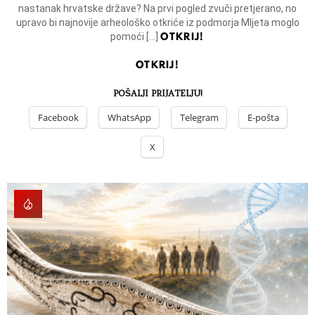
nastanak hrvatske države? Na prvi pogled zvuči pretjerano, no
upravo bi najnovije arheološko otkriće iz podmorja Mljeta moglo
OTKRIJ!
pomoći […]
OTKRIJ!
POŠALJI PRIJATELJU!
Facebook
WhatsApp
Telegram
E-pošta
X