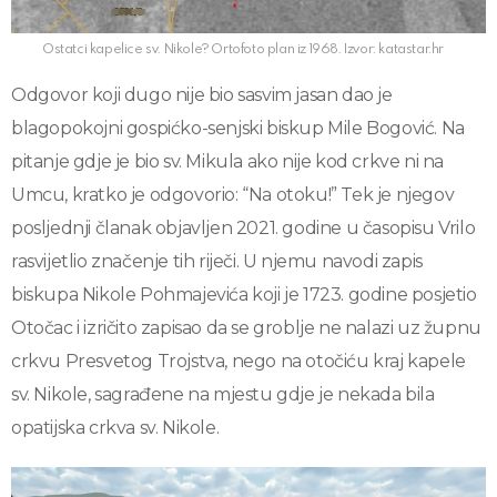
Ostatci kapelice sv. Nikole? Ortofoto plan iz 1968. Izvor: katastar.hr
Odgovor koji dugo nije bio sasvim jasan dao je
blagopokojni gospićko-senjski biskup Mile Bogović. Na
pitanje gdje je bio sv. Mikula ako nije kod crkve ni na
Umcu, kratko je odgovorio: “Na otoku!” Tek je njegov
posljednji članak objavljen 2021. godine u časopisu Vrilo
rasvijetlio značenje tih riječi. U njemu navodi zapis
biskupa Nikole Pohmajevića koji je 1723. godine posjetio
Otočac i izričito zapisao da se groblje ne nalazi uz župnu
crkvu Presvetog Trojstva, nego na otočiću kraj kapele
sv. Nikole, sagrađene na mjestu gdje je nekada bila
opatijska crkva sv. Nikole.