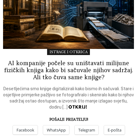
ISTRAGE I OTKRIĆA
AI kompanije počele su uništavati milijune
fizičkih knjiga kako bi sačuvale njihov sadržaj.
Ali tko čuva same knjige?
Desetljećima smo knjige digitalizirali kako bismo ih sačuvali. Stare i
osjetljive primjerke pažljivo se fotografiralo i skeniralo kako bi njihov
sadržaj ostao dostupan, a izvornik što manje izlagao svjetlu,
OTKRIJ!
dodiru […]
POŠALJI PRIJATELJU!
Facebook
WhatsApp
Telegram
E-pošta