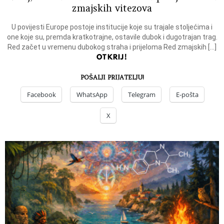
zmajskih vitezova
U povijesti Europe postoje institucije koje su trajale stoljećima i
one koje su, premda kratkotrajne, ostavile dubok i dugotrajan trag.
Red začet u vremenu dubokog straha i prijeloma Red zmajskih […]
OTKRIJ!
POŠALJI PRIJATELJU!
Facebook
WhatsApp
Telegram
E-pošta
X