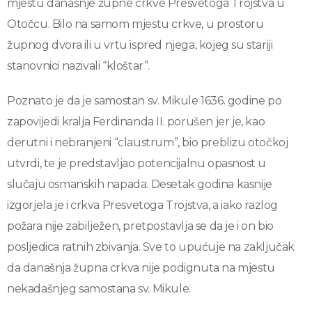
mjestu današnje župne crkve Presvetoga Trojstva u
Otočcu. Bilo na samom mjestu crkve, u prostoru
župnog dvora ili u vrtu ispred njega, kojeg su stariji
stanovnici nazivali “kloštar”.
Poznato je da je samostan sv. Mikule 1636. godine po
zapovijedi kralja Ferdinanda II. porušen jer je, kao
derutni i nebranjeni “claustrum”, bio preblizu otočkoj
utvrdi, te je predstavljao potencijalnu opasnost u
slučaju osmanskih napada. Desetak godina kasnije
izgorjela je i crkva Presvetoga Trojstva, a iako razlog
požara nije zabilježen, pretpostavlja se da je i on bio
posljedica ratnih zbivanja. Sve to upućuje na zaključak
da današnja župna crkva nije podignuta na mjestu
nekadašnjeg samostana sv. Mikule.