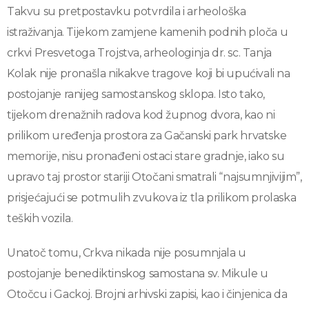
Takvu su pretpostavku potvrdila i arheološka
istraživanja. Tijekom zamjene kamenih podnih ploča u
crkvi Presvetoga Trojstva, arheologinja dr. sc. Tanja
Kolak nije pronašla nikakve tragove koji bi upućivali na
postojanje ranijeg samostanskog sklopa. Isto tako,
tijekom drenažnih radova kod župnog dvora, kao ni
prilikom uređenja prostora za Gačanski park hrvatske
memorije, nisu pronađeni ostaci stare gradnje, iako su
upravo taj prostor stariji Otočani smatrali “najsumnjivijim”,
prisjećajući se potmulih zvukova iz tla prilikom prolaska
teških vozila.
Unatoč tomu, Crkva nikada nije posumnjala u
postojanje benediktinskog samostana sv. Mikule u
Otočcu i Gackoj. Brojni arhivski zapisi, kao i činjenica da