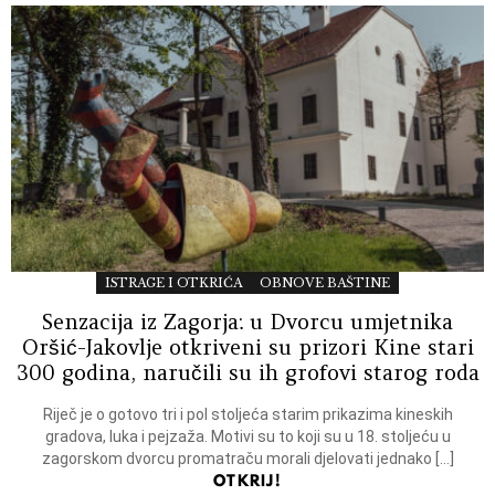
ISTRAGE I OTKRIĆA
OBNOVE BAŠTINE
Senzacija iz Zagorja: u Dvorcu umjetnika
Oršić-Jakovlje otkriveni su prizori Kine stari
300 godina, naručili su ih grofovi starog roda
Riječ je o gotovo tri i pol stoljeća starim prikazima kineskih
gradova, luka i pejzaža. Motivi su to koji su u 18. stoljeću u
zagorskom dvorcu promatraču morali djelovati jednako […]
OTKRIJ!