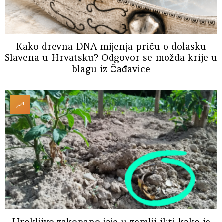
Kako drevna DNA mijenja priču o dolasku
Slavena u Hrvatsku? Odgovor se možda krije u
blagu iz Čađavice
Urokljivo zakopano jaje u zemlji iliti kako je