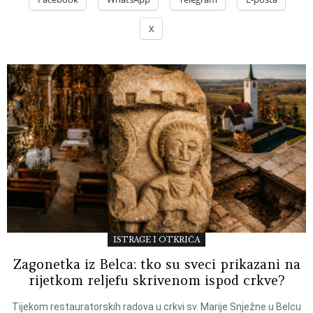
X
ISTRAGE I OTKRIĆA
Zagonetka iz Belca: tko su sveci prikazani na
rijetkom reljefu skrivenom ispod crkve?
Tijekom restauratorskih radova u crkvi sv. Marije Snježne u Belcu