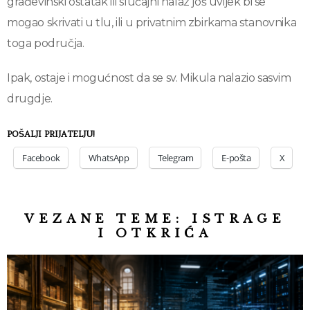
građevinski ostatak ili slučajni nalaz još uvijek bi se
mogao skrivati u tlu, ili u privatnim zbirkama stanovnika
toga područja.
Ipak, ostaje i mogućnost da se sv. Mikula nalazio sasvim
drugdje.
POŠALJI PRIJATELJU!
Facebook
WhatsApp
Telegram
E-pošta
X
VEZANE TEME:
ISTRAGE
I OTKRIĆA