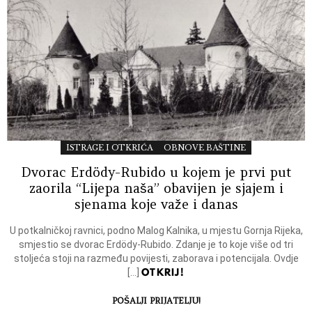
ISTRAGE I OTKRIĆA
OBNOVE BAŠTINE
Dvorac Erdödy-Rubido u kojem je prvi put
zaorila “Lijepa naša” obavijen je sjajem i
sjenama koje važe i danas
U potkalničkoj ravnici, podno Malog Kalnika, u mjestu Gornja Rijeka,
smjestio se dvorac Erdödy-Rubido. Zdanje je to koje više od tri
stoljeća stoji na razmeđu povijesti, zaborava i potencijala. Ovdje
OTKRIJ!
[…]
POŠALJI PRIJATELJU!