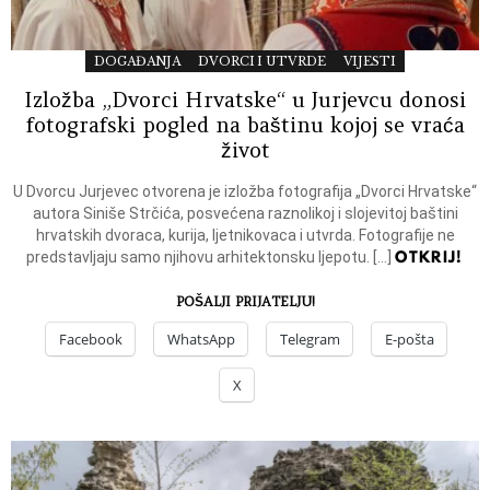
DOGAĐANJA
DVORCI I UTVRDE
VIJESTI
Izložba „Dvorci Hrvatske“ u Jurjevcu donosi
fotografski pogled na baštinu kojoj se vraća
život
U Dvorcu Jurjevec otvorena je izložba fotografija „Dvorci Hrvatske“
autora Siniše Strčića, posvećena raznolikoj i slojevitoj baštini
hrvatskih dvoraca, kurija, ljetnikovaca i utvrda. Fotografije ne
OTKRIJ!
predstavljaju samo njihovu arhitektonsku ljepotu. […]
POŠALJI PRIJATELJU!
Facebook
WhatsApp
Telegram
E-pošta
X