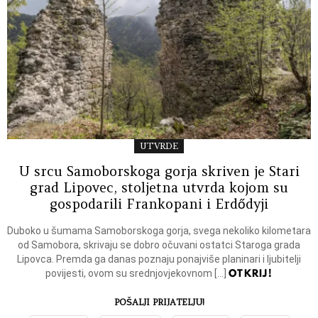
UTVRDE
U srcu Samoborskoga gorja skriven je Stari
grad Lipovec, stoljetna utvrda kojom su
gospodarili Frankopani i Erdődyji
Duboko u šumama Samoborskoga gorja, svega nekoliko kilometara
od Samobora, skrivaju se dobro očuvani ostatci Staroga grada
Lipovca. Premda ga danas poznaju ponajviše planinari i ljubitelji
OTKRIJ!
povijesti, ovom su srednjovjekovnom […]
POŠALJI PRIJATELJU!