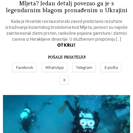
Mljeta? Jedan detalj povezao ga je s
legendarnim blagom pronađenim u Ukrajini
Kada je Hrvatski restauratorski zavod predstavio rezultate
istraživanja bizantskog brodoloma kod Mljeta, javnost su najviše
zainteresirali zlatni prsten, raskošne pojasne garniture i zlatnici
careva iz Heraklijeve dinastije. U službenom priopćenju […]
OTKRIJ!
POŠALJI PRIJATELJU!
Facebook
WhatsApp
Telegram
E-pošta
X