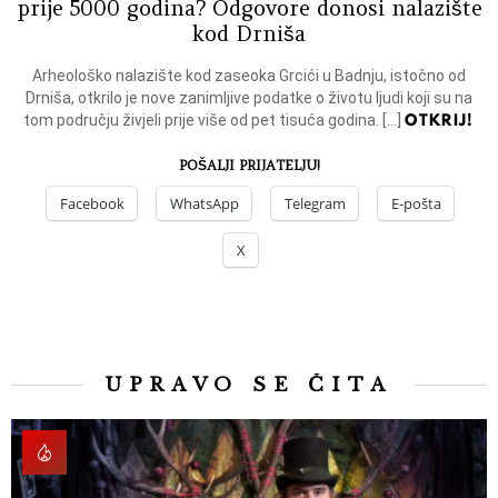
prije 5000 godina? Odgovore donosi nalazište
kod Drniša
Arheološko nalazište kod zaseoka Grcići u Badnju, istočno od
Drniša, otkrilo je nove zanimljive podatke o životu ljudi koji su na
OTKRIJ!
tom području živjeli prije više od pet tisuća godina. […]
POŠALJI PRIJATELJU!
Facebook
WhatsApp
Telegram
E-pošta
X
UPRAVO SE ČITA