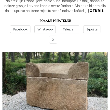
Na brežuljku iznad lijeve obale Kupe, nasuprot Petrinji, danas se
nalaze groblje i drvena kapela svete Barbare. Malo tko bi pomislio
OTKRIJ!
da se upravo na tome mjestu nekoć nalazio kaštel […]
POŠALJI PRIJATELJU!
Facebook
WhatsApp
Telegram
E-pošta
X