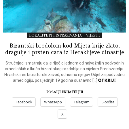
LOKALITETI I ISTRAŽIVANJA
VIJESTI
Bizantski brodolom kod Mljeta krije zlato,
dragulje i prsten cara iz Heraklijeve dinastije
Stručnjaci smatraju da je riječ o jednom od najvažnijih podvodnih
arheoloških otkrića bizantskog razdoblja na cijelom Sredozemlju.
Hrvatski restauratorski zavod, odnosno njegov Odjel za podvodnu
OTKRIJ!
arheologiju, posljednjih 19 godina sustavno […]
POŠALJI PRIJATELJU!
Facebook
WhatsApp
Telegram
E-pošta
X