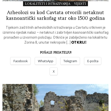
LOKALITETI I ISTRAŽIVANJA
VIJESTI
Arheolozi su kod Cavtata otvorili netaknut
kasnoantički sarkofag star oko 1500 godina
Tijekom zaštitnih arheoloških istraživanja u Cavtatu otkriven je
iznimno rijedak nalaz – netaknut i zabrtvljen kasnoantički sarkofag
pronađen u izvornom položaju. Otkriće je zabilježeno na lokalitetu
OTKRIJ!
Zorina 8, unutar nekropole […]
POŠALJI PRIJATELJU!
Facebook
WhatsApp
Telegram
E-pošta
X