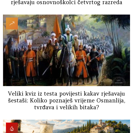
rješavaju osnovnoškolci četvrtog razreda
Veliki kviz iz testa povijesti kakav rješavaju
šestaši: Koliko poznaješ vrijeme Osmanlija,
tvrđava i velikih bitaka?