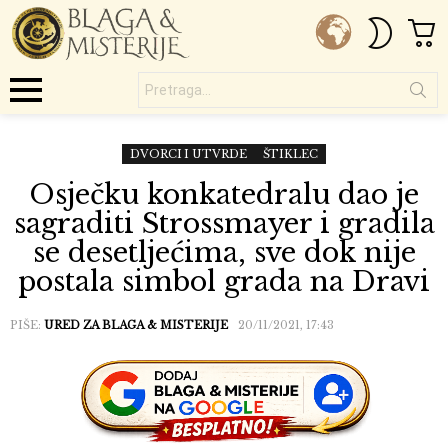
C
SWITC
SKIN
Pretraga...
Menu
DVORCI I UTVRDE
ŠTIKLEC
Osječku konkatedralu dao je
sagraditi Strossmayer i gradila
se desetljećima, sve dok nije
postala simbol grada na Dravi
PIŠE:
URED ZA BLAGA & MISTERIJE
20/11/2021, 17:43