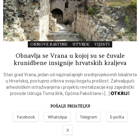
OBNOVE BAŠTINE
UTVRDE
VIJESTI
Obnavlja se Vrana u kojoj su se čuvale
krunidbene insignije hrvatskih kraljeva
Stari grad Vrana, jedan od najznačajnijih srednjovjekovnih lokaliteta
u Hrvatskoj, postupno otkriva svoju bogatu prošlost. Zahvaljujući
arheološkim istraživanjima i projektu revitalizacije koji zajednički
OTKRIJ!
provode Udruga Toma Ilirik, Općina Pakoštane i […]
POŠALJI PRIJATELJU!
Facebook
WhatsApp
Telegram
E-pošta
X