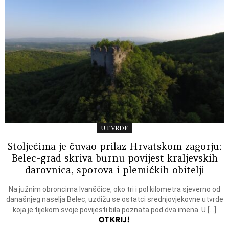
UTVRDE
Stoljećima je čuvao prilaz Hrvatskom zagorju:
Belec-grad skriva burnu povijest kraljevskih
darovnica, sporova i plemićkih obitelji
Na južnim obroncima Ivanščice, oko tri i pol kilometra sjeverno od
današnjeg naselja Belec, uzdižu se ostatci srednjovjekovne utvrde
koja je tijekom svoje povijesti bila poznata pod dva imena. U […]
OTKRIJ!