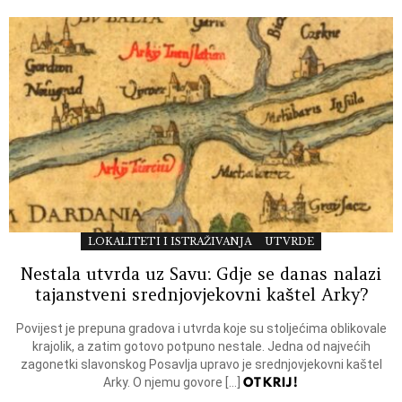
LOKALITETI I ISTRAŽIVANJA
UTVRDE
Nestala utvrda uz Savu: Gdje se danas nalazi
tajanstveni srednjovjekovni kaštel Arky?
Povijest je prepuna gradova i utvrda koje su stoljećima oblikovale
krajolik, a zatim gotovo potpuno nestale. Jedna od najvećih
zagonetki slavonskog Posavlja upravo je srednjovjekovni kaštel
OTKRIJ!
Arky. O njemu govore […]