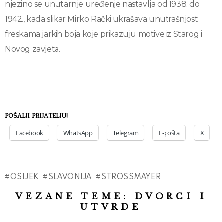
njezino se unutarnje uređenje nastavlja od 1938. do
1942., kada slikar Mirko Rački ukrašava unutrašnjost
freskama jarkih boja koje prikazuju motive iz Starog i
Novog zavjeta.
POŠALJI PRIJATELJU!
Facebook
WhatsApp
Telegram
E-pošta
X
OSIJEK
SLAVONIJA
STROSSMAYER
VEZANE TEME:
DVORCI I
UTVRDE