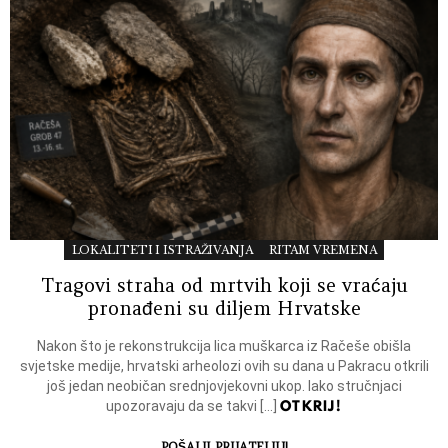
LOKALITETI I ISTRAŽIVANJA
RITAM VREMENA
Tragovi straha od mrtvih koji se vraćaju
pronađeni su diljem Hrvatske
Nakon što je rekonstrukcija lica muškarca iz Račeše obišla
svjetske medije, hrvatski arheolozi ovih su dana u Pakracu otkrili
još jedan neobičan srednjovjekovni ukop. Iako stručnjaci
OTKRIJ!
upozoravaju da se takvi […]
POŠALJI PRIJATELJU!