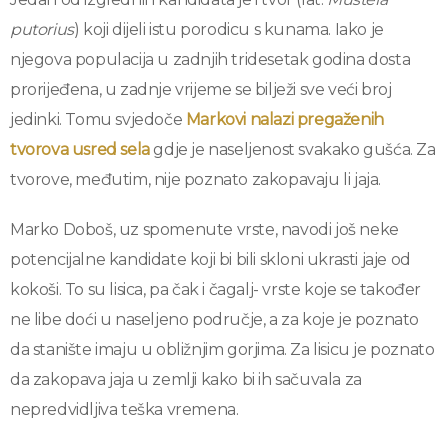
putorius
) koji dijeli istu porodicu s kunama. Iako je
njegova populacija u zadnjih tridesetak godina dosta
prorijeđena, u zadnje vrijeme se bilježi sve veći broj
jedinki. Tomu svjedoče
Markovi nalazi pregaženih
tvorova
usred sela
gdje je naseljenost svakako gušća. Za
tvorove, međutim, nije poznato zakopavaju li jaja.
Marko Doboš, uz spomenute vrste, navodi još neke
potencijalne kandidate koji bi bili skloni ukrasti jaje od
kokoši. To su lisica, pa čak i čagalj- vrste koje se također
ne libe doći u naseljeno područje, a za koje je poznato
da stanište imaju u obližnjim gorjima. Za lisicu je poznato
da zakopava jaja u zemlji kako bi ih sačuvala za
nepredvidljiva teška vremena.