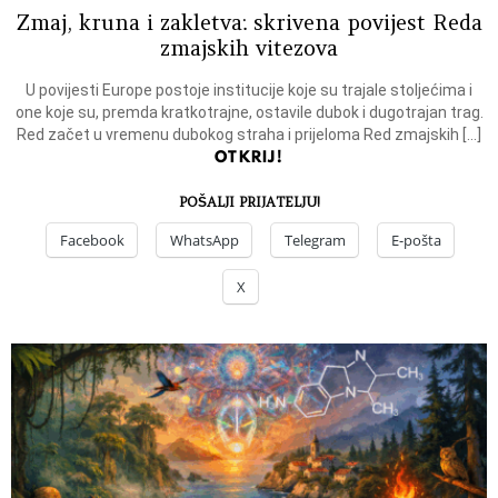
Zmaj, kruna i zakletva: skrivena povijest Reda
zmajskih vitezova
U povijesti Europe postoje institucije koje su trajale stoljećima i
one koje su, premda kratkotrajne, ostavile dubok i dugotrajan trag.
Red začet u vremenu dubokog straha i prijeloma Red zmajskih […]
OTKRIJ!
POŠALJI PRIJATELJU!
Facebook
WhatsApp
Telegram
E-pošta
X