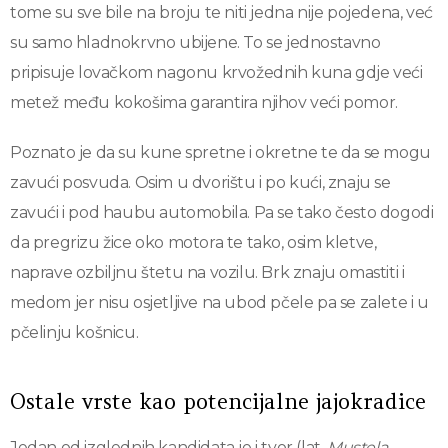
tome su sve bile na broju te niti jedna nije pojedena, već
su samo hladnokrvno ubijene. To se jednostavno
pripisuje lovačkom nagonu krvožednih kuna gdje veći
metež među kokošima garantira njihov veći pomor.
Poznato je da su kune spretne i okretne te da se mogu
zavući posvuda. Osim u dvorištu i po kući, znaju se
zavući i pod haubu automobila. Pa se tako često dogodi
da pregrizu žice oko motora te tako, osim kletve,
naprave ozbiljnu štetu na vozilu. Brk znaju omastiti i
medom jer nisu osjetljive na ubod pčele pa se zalete i u
pčelinju košnicu.
Ostale vrste kao potencijalne jajokradice
Jedan od izglednih kandidata je i tvor (lat.
Mustela