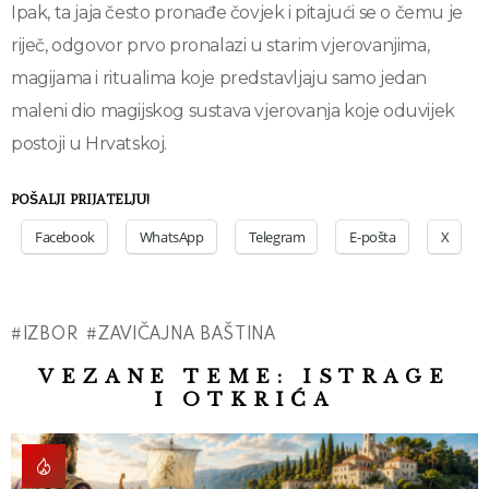
Ipak, ta jaja često pronađe čovjek i pitajući se o čemu je
riječ, odgovor prvo pronalazi u starim vjerovanjima,
magijama i ritualima koje predstavljaju samo jedan
maleni dio magijskog sustava vjerovanja koje oduvijek
postoji u Hrvatskoj.
POŠALJI PRIJATELJU!
Facebook
WhatsApp
Telegram
E-pošta
X
IZBOR
ZAVIČAJNA BAŠTINA
VEZANE TEME:
ISTRAGE
I OTKRIĆA