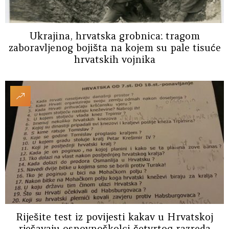
Ukrajina, hrvatska grobnica: tragom
zaboravljenog bojišta na kojem su pale tisuće
hrvatskih vojnika
Riješite test iz povijesti kakav u Hrvatskoj
rješavaju osnovnoškolci četvrtog razreda