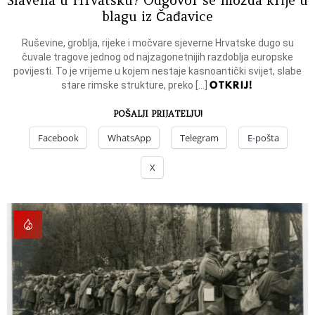
Slavena u Hrvatsku? Odgovor se možda krije u
blagu iz Čađavice
Ruševine, groblja, rijeke i močvare sjeverne Hrvatske dugo su
čuvale tragove jednog od najzagonetnijih razdoblja europske
povijesti. To je vrijeme u kojem nestaje kasnoantički svijet, slabe
OTKRIJ!
stare rimske strukture, preko […]
POŠALJI PRIJATELJU!
Facebook
WhatsApp
Telegram
E-pošta
X