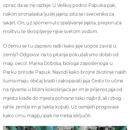
oprez da se ne razbije. U Velikoj podno Papuka pak,
nakon pronalaska ljuski jajeta, pita se i svećenika za
savjet. On, uz spomenuto spaljivanje jajeta, preporuča
molitvu te škropljenje njive svetom vodom.
O čemu se tu zapravo radi i kako jaje uopće završi u
zemlji? Odgovor na to pitanje pokušali smo dobiti od
mag. oecol. Marka Doboša, biologa zaposlenoga u
Parku prirode Papuk. Navodi kako brojne životinje naših
šuma imaju običaj krasti i zakopavati jaja. Često to učine
na njivama u blizini kokošinjaca jer im je prijenos jaja od
mjesta krađe do mjesta pohrane tako najbrži, ali i zbog
rahle zemlje im je lakše kopati. Uz osmijeh progovara
kako crnu magiju ipak ne treba isključiti.