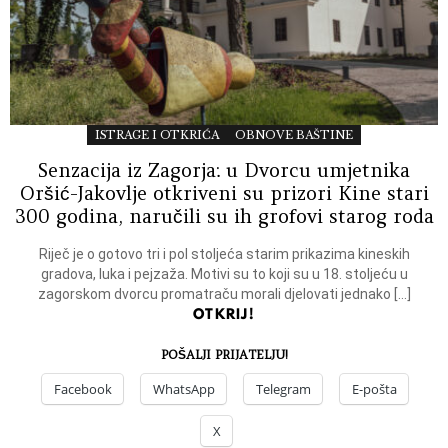
ISTRAGE I OTKRIĆA
OBNOVE BAŠTINE
Senzacija iz Zagorja: u Dvorcu umjetnika
Oršić-Jakovlje otkriveni su prizori Kine stari
300 godina, naručili su ih grofovi starog roda
Riječ je o gotovo tri i pol stoljeća starim prikazima kineskih
gradova, luka i pejzaža. Motivi su to koji su u 18. stoljeću u
zagorskom dvorcu promatraču morali djelovati jednako […]
OTKRIJ!
POŠALJI PRIJATELJU!
Facebook
WhatsApp
Telegram
E-pošta
X