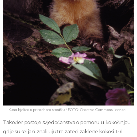
Kuna bjelica u prirodnom staništu / FOTO: Creative Commons license
Također postoje svjedočanstva o pomoru u kokošinjcu
gdje su seljani znali ujutro zateći zaklene kokoši. Pri