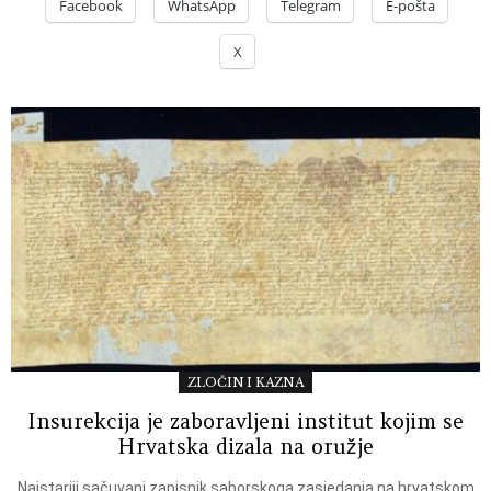
Facebook
WhatsApp
Telegram
E-pošta
X
ZLOČIN I KAZNA
Insurekcija je zaboravljeni institut kojim se
Hrvatska dizala na oružje
Najstariji sačuvani zapisnik saborskoga zasjedanja na hrvatskom