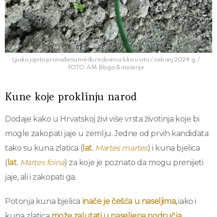
Ljuska jajeta pronađena među redovima luka u vrtu / svibanj 2024. g. /
FOTO: A.M. Blaga & misterije
Kune koje proklinju narod
Dodaje kako u Hrvatskoj živi više vrsta životinja koje bi
mogle zakopati jaje u zemlju. Jedne od prvih kandidata
tako su kuna zlatica (
lat.
Martes martes
) i kuna bjelica
(
lat.
Martes foina
) za koje je poznato da mogu prenijeti
jaje, ali i zakopati ga.
Potonja kuna bjelica
inače je češća u naseljima,
iako i
kuna zlatica
može zalutati u naseljena područja
.