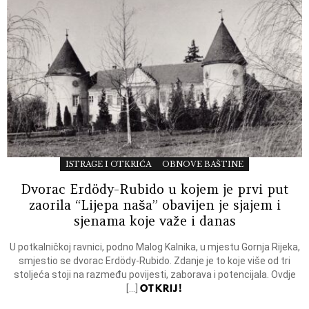
ISTRAGE I OTKRIĆA
OBNOVE BAŠTINE
Dvorac Erdödy-Rubido u kojem je prvi put
zaorila “Lijepa naša” obavijen je sjajem i
sjenama koje važe i danas
U potkalničkoj ravnici, podno Malog Kalnika, u mjestu Gornja Rijeka,
smjestio se dvorac Erdödy-Rubido. Zdanje je to koje više od tri
stoljeća stoji na razmeđu povijesti, zaborava i potencijala. Ovdje
OTKRIJ!
[…]