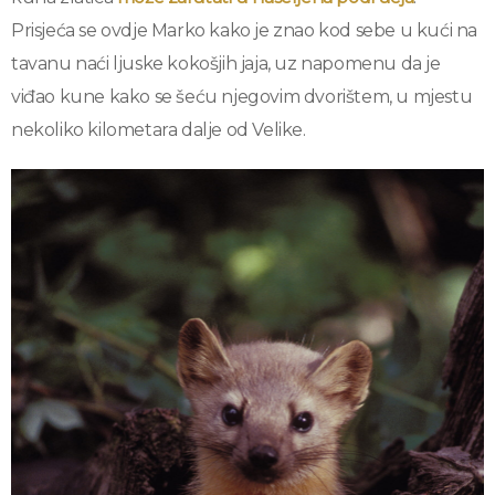
Prisjeća se ovdje Marko kako je znao kod sebe u kući na
tavanu naći ljuske kokošjih jaja, uz napomenu da je
viđao kune kako se šeću njegovim dvorištem, u mjestu
nekoliko kilometara dalje od Velike.