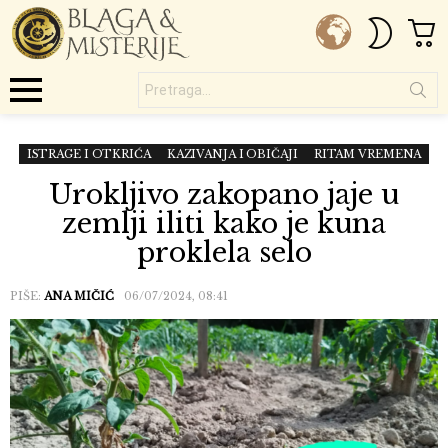
C
SWITC
SKIN
Pretraga...
Menu
ISTRAGE I OTKRIĆA
KAZIVANJA I OBIČAJI
RITAM VREMENA
Urokljivo zakopano jaje u
zemlji iliti kako je kuna
proklela selo
PIŠE:
ANA MIČIĆ
06/07/2024, 08:41