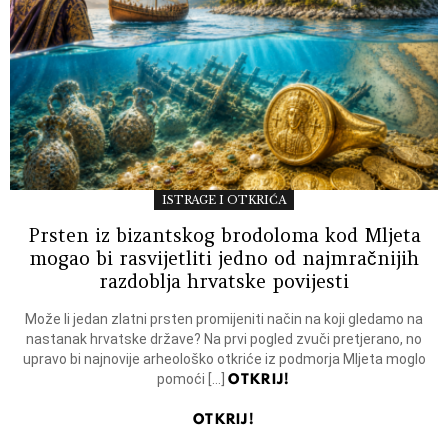
ISTRAGE I OTKRIĆA
Prsten iz bizantskog brodoloma kod Mljeta
mogao bi rasvijetliti jedno od najmračnijih
razdoblja hrvatske povijesti
Može li jedan zlatni prsten promijeniti način na koji gledamo na
nastanak hrvatske države? Na prvi pogled zvuči pretjerano, no
upravo bi najnovije arheološko otkriće iz podmorja Mljeta moglo
OTKRIJ!
pomoći […]
OTKRIJ!