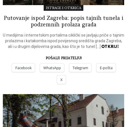
ISTRAGE I OTKRIĆA
Putovanje ispod Zagreba: popis tajnih tunela i
podzemnih prolaza grada
U medijima i internetskim portalima ciklički se javljaju priče o tajnim
prolazima i katakomba ispod povijesnog središta grada Zagreba,
OTKRIJ!
ali i u drugim dijelovima grada, kao što je to tunel […]
POŠALJI PRIJATELJU!
Facebook
WhatsApp
Telegram
E-pošta
X