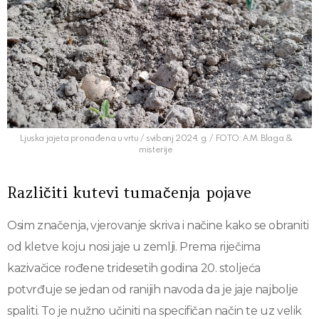
Ljuska jajeta pronađena u vrtu / svibanj 2024. g. / FOTO: A.M. Blaga &
misterije
Različiti kutevi tumačenja pojave
Osim značenja, vjerovanje skriva i načine kako se obraniti
od kletve koju nosi jaje u zemlji. Prema riječima
kazivačice rođene tridesetih godina 20. stoljeća
potvrđuje se jedan od ranijih navoda da je jaje najbolje
spaliti. To je nužno učiniti na specifičan način te uz velik