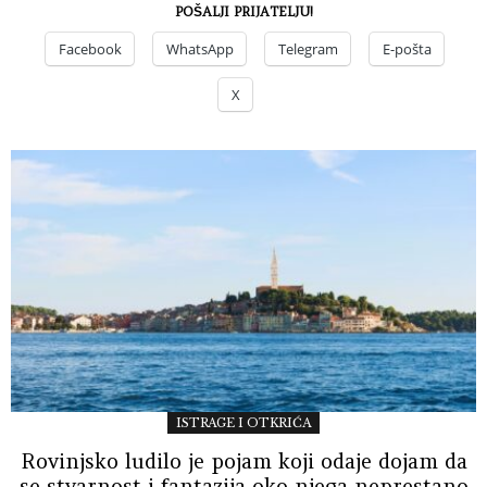
POŠALJI PRIJATELJU!
Facebook
WhatsApp
Telegram
E-pošta
X
ISTRAGE I OTKRIĆA
Rovinjsko ludilo je pojam koji odaje dojam da
se stvarnost i fantazija oko njega neprestano