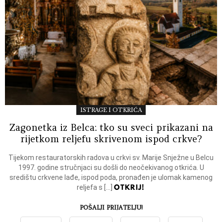
ISTRAGE I OTKRIĆA
Zagonetka iz Belca: tko su sveci prikazani na
rijetkom reljefu skrivenom ispod crkve?
Tijekom restauratorskih radova u crkvi sv. Marije Snježne u Belcu
1997. godine stručnjaci su došli do neočekivanog otkrića. U
središtu crkvene lađe, ispod poda, pronađen je ulomak kamenog
OTKRIJ!
reljefa s […]
POŠALJI PRIJATELJU!