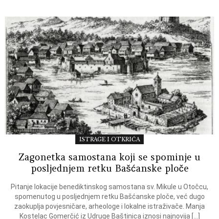
ISTRAGE I OTKRIĆA
Zagonetka samostana koji se spominje u
posljednjem retku Bašćanske ploče
Pitanje lokacije benediktinskog samostana sv. Mikule u Otočcu,
spomenutog u posljednjem retku Bašćanske ploče, već dugo
zaokuplja povjesničare, arheologe i lokalne istraživače. Manja
Kostelac Gomerčić iz Udruge Baštinica iznosi najnovija […]