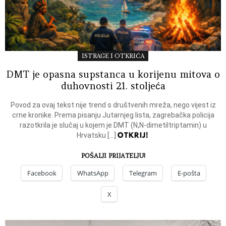
ISTRAGE I OTKRIĆA
DMT je opasna supstanca u korijenu mitova o
duhovnosti 21. stoljeća
Povod za ovaj tekst nije trend s društvenih mreža, nego vijest iz
crne kronike. Prema pisanju Jutarnjeg lista, zagrebačka policija
razotkrila je slučaj u kojem je DMT (N,N-dimetiltriptamin) u
OTKRIJ!
Hrvatsku […]
POŠALJI PRIJATELJU!
Facebook
WhatsApp
Telegram
E-pošta
X