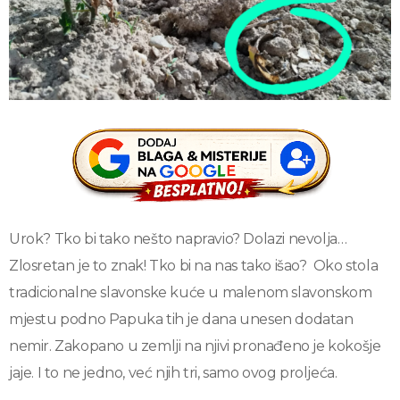
Urok? Tko bi tako nešto napravio? Dolazi nevolja…
Zlosretan je to znak! Tko bi na nas tako išao? Oko stola
tradicionalne slavonske kuće u malenom slavonskom
mjestu podno Papuka tih je dana unesen dodatan
nemir. Zakopano u zemlji na njivi pronađeno je kokošje
jaje. I to ne jedno, već njih tri, samo ovog proljeća.