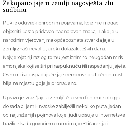
Zakopano jaje u zemlji nagovješta zlu
sudbinu
Puk je oduvijek prirodnim pojavama, koje nije mogao
objasniti, često pridavao nadnaravan značaj. Tako je u
narodnim vjerovanjima općepoznata stvar da jaje u
zemlji znači nevolju, urok i dolazak teških dana.
Najvjerojatniji razlog tomu jest iznimno neugodan miris
amonijaka koji se širi pri raspuknuću i/ili raspadanju jajeta.
Osim mirisa, raspadajuće jaje neminovno utječe i na rast
bilja na mjestu gdje je pronađeno.
Upravo je izraz “jaje u zemlji”, čiju smo fenomenologiju
do sada diljem Hrvatske zabilježili nekoliko puta, jedan
od najtraženijih pojmova koje ljudi upisuje u internetske
tražilice kada govorimo o urocima, vještičarenju i