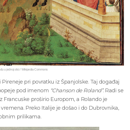
du u jednoj slici / Wikipedia Commons
 Pireneje pri povratku iz Španjolske. Taj događaj
e epopeje pod imenom
“Chanson de Roland”
. Radi se
 iz Francuske proširio Europom, a Rolando je
remena. Preko Italije je došao i do Dubrovnika,
dobnim prilikama.