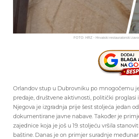
FOTO: HRZ - Hrvatski restauratorski zavod 
Orlandov stup u Dubrovniku po mnogočemu je 
predaje, društvene aktivnosti, politički proglasi 
Njegova je izgradnja prije šest stoljeća jedan o
dokumentirane javne nabave. Također je prim
zajednice koja je još u 19. stoljeću vršila stanovit
baštine. Danas je on primjer suradnje međuna