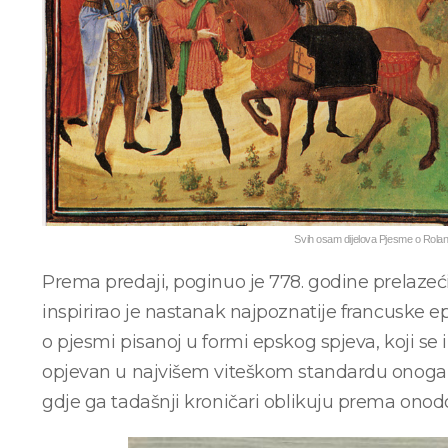
Svih osam dijelova Pjesme o Rolan
Prema predaji, poginuo je 778. godine prelazeći
inspirirao je nastanak najpoznatije francusk
o pjesmi pisanoj u formi epskog spjeva, koji se
opjevan u najvišem viteškom standardu onoga v
gdje ga tadašnji kroničari oblikuju prema ono