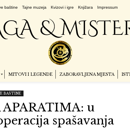
e baštine
Tajne muzeja
Kvizovi i igre
Knjižara
Impressum
MITOVI I LEGENDE
ZABORAVLJENA MJESTA
IST
E BAŠTINE
APARATIMA: u
operacija spašavanja