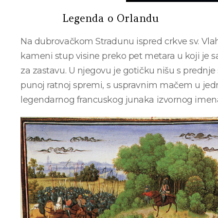
Legenda o Orlandu
Na dubrovačkom Stradunu ispred crkve sv. Vlaha 
kameni stup visine preko pet metara u koji je sa
za zastavu. U njegovu je gotičku nišu s prednj
punoj ratnoj spremi, s uspravnim mačem u jednoj
legendarnog francuskog junaka izvornog imena 