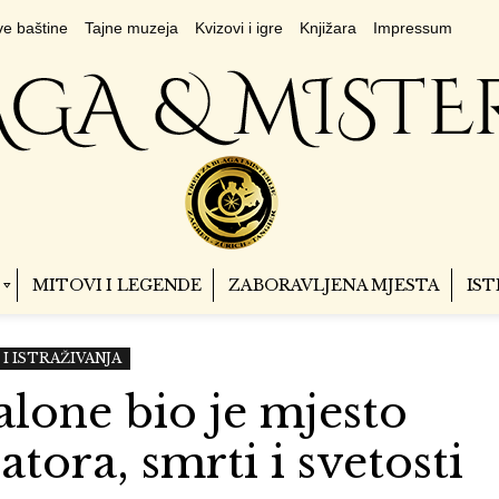
e baštine
Tajne muzeja
Kvizovi i igre
Knjižara
Impressum
MITOVI I LEGENDE
ZABORAVLJENA MJESTA
IST
I ISTRAŽIVANJA
alone bio je mjesto
atora, smrti i svetosti