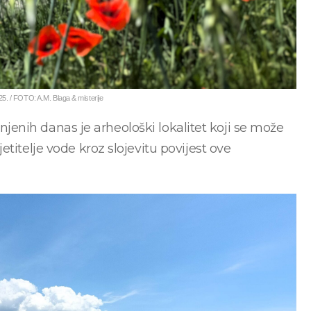
025. / FOTO: A.M. Blaga & misterije
ranjenih danas je arheološki lokalitet koji se može
titelje vode kroz slojevitu povijest ove