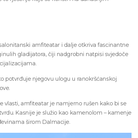
salonitanski amfiteatar i dalje otkriva fascinantne
ginulih gladijatora, čiji nadgrobni natpisi svjedoče
ijalizacijama.
, što potvrđuje njegovu ulogu u ranokršćanskoj
ove.
vlasti, amfiteatar je namjerno rušen kako bi se
vrdu. Kasnije je služio kao kamenolom – kamenje
ađevinama širom Dalmacije.