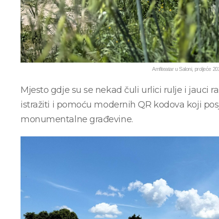
Amfiteatar u Saloni, proljeće 2
Mjesto gdje su se nekad čuli urlici rulje i jauci 
istražiti i pomoću modernih QR kodova koji posje
monumentalne građevine.