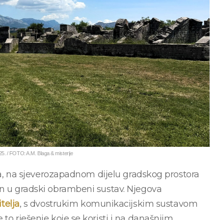
025. / FOTO: A.M. Blaga & misterije
sta, na sjeverozapadnom dijelu gradskog prostora
en u gradski obrambeni sustav. Njegova
telja
, s dvostrukim komunikacijskim sustavom
to rješenje koje se koristi i na današnjim