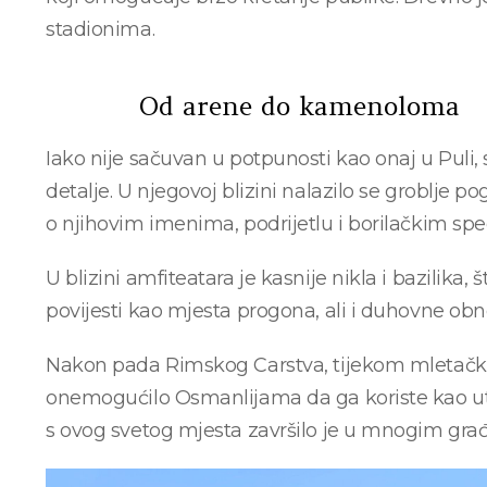
stadionima.
Od arene do kamenoloma
Iako nije sačuvan u potpunosti kao onaj u Puli, 
detalje. U njegovoj blizini nalazilo se groblje po
o njihovim imenima, podrijetlu i borilačkim spec
U blizini amfiteatara je kasnije nikla i bazilika
povijesti kao mjesta progona, ali i duhovne obn
Nakon pada Rimskog Carstva, tijekom mletačke 
onemogućilo Osmanlijama da ga koriste kao ut
s ovog svetog mjesta završilo je u mnogim gr