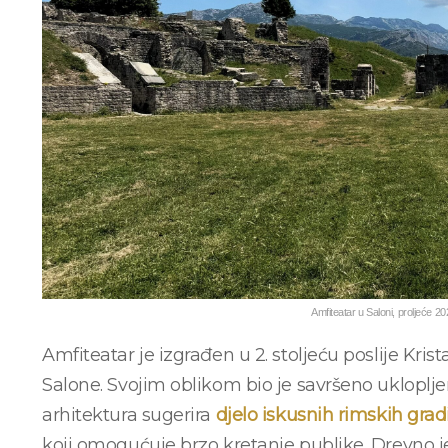
Amfiteatar u Saloni, proljeće 2
Amfiteatar je izgrađen u 2. stoljeću poslije Kri
Salone. Svojim oblikom bio je savršeno ukloplj
arhitektura sugerira
djelo iskusnih rimskih gradi
koji omogućuje brzo kretanje publike. Drevno je 