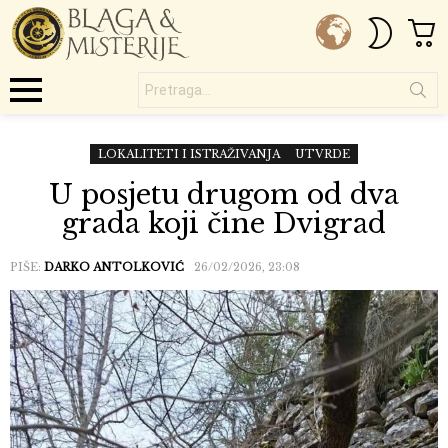
C
SWITC
SKIN
Pretraga...
Menu
LOKALITETI I ISTRAŽIVANJA
UTVRDE
U posjetu drugom od dva
grada koji čine Dvigrad
PIŠE:
DARKO ANTOLKOVIĆ
26/02/2026, 23:08