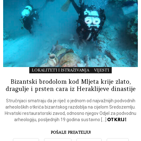
LOKALITETI I ISTRAŽIVANJA
VIJESTI
Bizantski brodolom kod Mljeta krije zlato,
dragulje i prsten cara iz Heraklijeve dinastije
Stručnjaci smatraju da je riječ o jednom od najvažnijih podvodnih
arheoloških otkrića bizantskog razdoblja na cijelom Sredozemlju.
Hrvatski restauratorski zavod, odnosno njegov Odjel za podvodnu
OTKRIJ!
arheologiju, posljednjih 19 godina sustavno […]
POŠALJI PRIJATELJU!