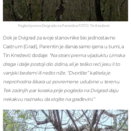
Pogled prema Dvigradu sa Parentina FOTO: Tin Knežević
Dok je Dvigrad za svoje stanovnike bio jednostavno
Castrum (Grad), Parentin je danas samo sjena u šumi, a
Tin Knežević dodaje:
“Na strani prema vijaduktu Limska
draga i dalje postoji dio zidina, ali je teško reći jesu li to
vanjski bedemi ili nešto niže. “Dvorište” kaštela je
neprohodna šikara uz povremene udubine u terenu.
Tek zadnjih par koraka prije pogleda na Dvigrad daju
nekakvu naznaku da stojite na građevini.”