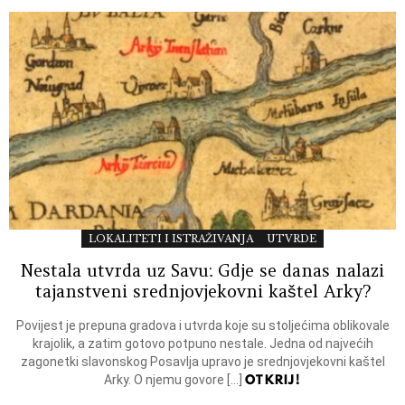
LOKALITETI I ISTRAŽIVANJA
UTVRDE
Nestala utvrda uz Savu: Gdje se danas nalazi
tajanstveni srednjovjekovni kaštel Arky?
Povijest je prepuna gradova i utvrda koje su stoljećima oblikovale
krajolik, a zatim gotovo potpuno nestale. Jedna od najvećih
zagonetki slavonskog Posavlja upravo je srednjovjekovni kaštel
OTKRIJ!
Arky. O njemu govore […]