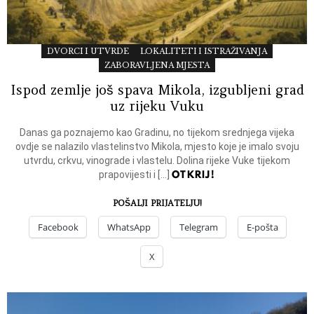
DVORCI I UTVRDE
LOKALITETI I ISTRAŽIVANJA
ZABORAVLJENA MJESTA
Ispod zemlje još spava Mikola, izgubljeni grad
uz rijeku Vuku
Danas ga poznajemo kao Gradinu, no tijekom srednjega vijeka
ovdje se nalazilo vlastelinstvo Mikola, mjesto koje je imalo svoju
utvrdu, crkvu, vinograde i vlastelu. Dolina rijeke Vuke tijekom
OTKRIJ!
prapovijesti i […]
POŠALJI PRIJATELJU!
Facebook
WhatsApp
Telegram
E-pošta
X