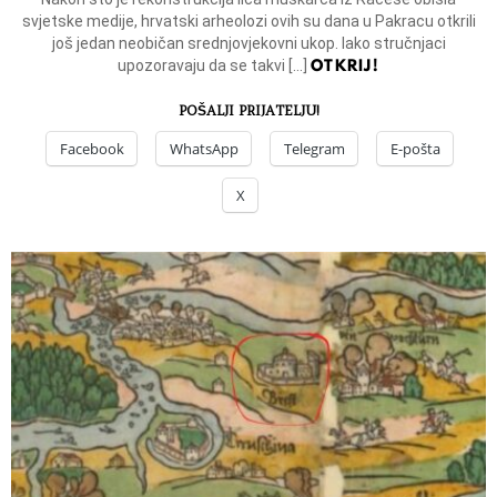
svjetske medije, hrvatski arheolozi ovih su dana u Pakracu otkrili
još jedan neobičan srednjovjekovni ukop. Iako stručnjaci
OTKRIJ!
upozoravaju da se takvi […]
POŠALJI PRIJATELJU!
Facebook
WhatsApp
Telegram
E-pošta
X