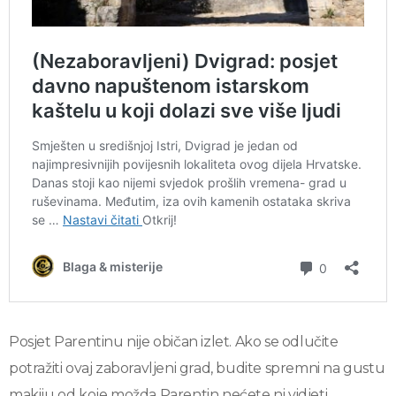
Posjet Parentinu nije običan izlet. Ako se odlučite
potražiti ovaj zaboravljeni grad, budite spremni na gustu
makiju od koje možda Parentin nećete ni vidjeti.