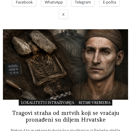
Facebook
WhatsApp
Telegram
E-pošta
X
LOKALITETI I ISTRAŽIVANJA
RITAM VREMENA
Tragovi straha od mrtvih koji se vraćaju
pronađeni su diljem Hrvatske
Nakon što je rekonstrukcija lica muškarca iz Račeše obišla