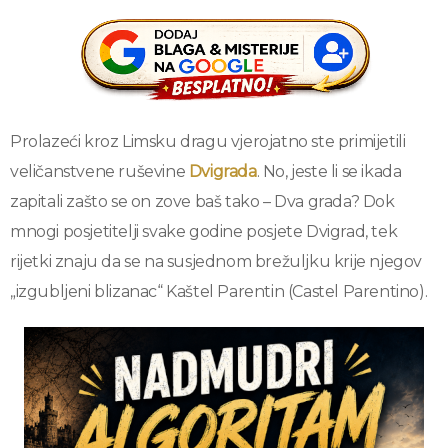
Prolazeći kroz Limsku dragu vjerojatno ste primijetili
veličanstvene ruševine
Dvigrada
. No, jeste li se ikada
zapitali zašto se on zove baš tako – Dva grada? Dok
mnogi posjetitelji svake godine posjete Dvigrad, tek
rijetki znaju da se na susjednom brežuljku krije njegov
„izgubljeni blizanac“ Kaštel Parentin (Castel Parentino).