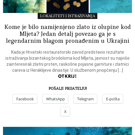
LOKALITETI I ISTRAŽIVANJA
Kome je bilo namijenjeno zlato iz olupine kod
Mljeta? Jedan detalj povezao ga je s
legendarnim blagom pronađenim u Ukrajini
Kada je Hrvatski restauratorski zavod predstavio rezultate
istraživanja bizantskog brodoloma kod Mljeta, javnost su najviše
zainteresirali zlatni prsten, raskošne pojasne garniture i zlatnici
careva iz Heraklijeve dinastije. U službenom priopćenju […]
OTKRIJ!
POŠALJI PRIJATELJU!
Facebook
WhatsApp
Telegram
E-pošta
X