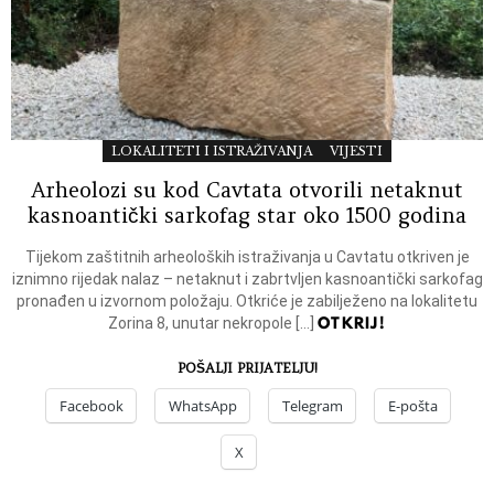
LOKALITETI I ISTRAŽIVANJA
VIJESTI
Arheolozi su kod Cavtata otvorili netaknut
kasnoantički sarkofag star oko 1500 godina
Tijekom zaštitnih arheoloških istraživanja u Cavtatu otkriven je
iznimno rijedak nalaz – netaknut i zabrtvljen kasnoantički sarkofag
pronađen u izvornom položaju. Otkriće je zabilježeno na lokalitetu
OTKRIJ!
Zorina 8, unutar nekropole […]
POŠALJI PRIJATELJU!
Facebook
WhatsApp
Telegram
E-pošta
X