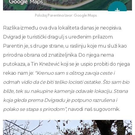
Položaj Parentina Izvor: Google Maps
Razlika između ova dva lokaliteta danas je neopisiva.
Dvigrad je turistički dragulj s uređenim prilazom.
Parentin je, s druge strane, u raslinju koje mu služi kao
prirodna obrana od znatiželjnika. Do njega nema
putokaza, a Tin Knežević koji se je uspio probiti do njega
rekao nam je:
“Krenuo sam s oštrog zavoja ceste i
odmah vidio da će biti teško locirati ostatke. Što sam bio
bliže, tek su nakupine kamenja odavale lokaciju. Strana
koja gleda prema Dvigradu je potpuno razrušena i
polako se stapa s prirodom”
, navodi naš sugovornik.