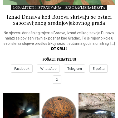
LOKALITETI I ISTRAŽIVANJA
ZABORAVLJENA MJESTA
Iznad Dunava kod Borova skrivaju se ostaci
zaboravljenog srednjovjekovnog grada
Na sjeveru današnjeg mjesta Borovo, iznad velikog zavoja Dunava,
nalazi se povišeni ravnjak poznat kao Gradac. To je mjesto koje u
sebi skriva slojeve prošlosti koji sežu tisućama godina unatrag. […]
OTKRIJ!
POŠALJI PRIJATELJU!
Facebook
WhatsApp
Telegram
E-pošta
X