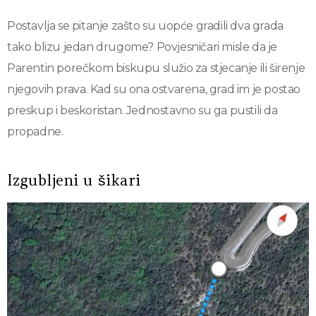
Postavlja se pitanje zašto su uopće gradili dva grada
tako blizu jedan drugome? Povjesničari misle da je
Parentin porečkom biskupu služio za stjecanje ili širenje
njegovih prava. Kad su ona ostvarena, grad im je postao
preskup i beskoristan. Jednostavno su ga pustili da
propadne.
Izgubljeni u šikari