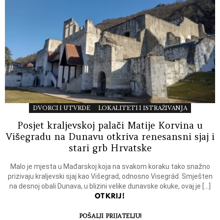
DVORCI I UTVRDE
LOKALITETI I ISTRAŽIVANJA
Posjet kraljevskoj palači Matije Korvina u
Višegradu na Dunavu otkriva renesansni sjaj i
stari grb Hrvatske
Malo je mjesta u Mađarskoj koja na svakom koraku tako snažno
prizivaju kraljevski sjaj kao Višegrad, odnosno Visegrád. Smješten
na desnoj obali Dunava, u blizini velike dunavske okuke, ovaj je […]
OTKRIJ!
POŠALJI PRIJATELJU!