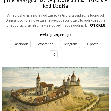
prije 5000 godina? Odgovore donosi nalazište
kod Drniša
Arheološko nalazište kod zaseoka Grcići u Badnju, istočno od
Drniša, otkrilo je nove zanimljive podatke o životu ljudi koji su na
OTKRIJ!
tom području živjeli prije više od pet tisuća godina. […]
POŠALJI PRIJATELJU!
Facebook
WhatsApp
Telegram
E-pošta
X