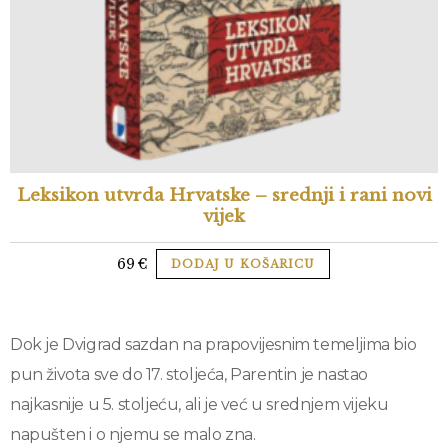
Leksikon utvrda Hrvatske – srednji i rani novi
vijek
69
€
DODAJ U KOŠARICU
Dok je Dvigrad sazdan na prapovijesnim temeljima bio
pun života sve do 17. stoljeća, Parentin je nastao
najkasnije u 5. stoljeću, ali je već u srednjem vijeku
napušten i o njemu se malo zna.