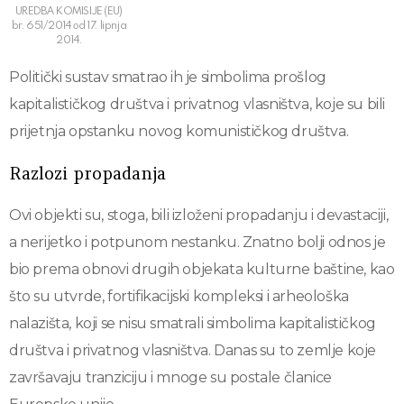
UREDBA KOMISIJE (EU)
br. 651/2014 оd 17. lipnja
2014.
Politički sustav smatrao ih je simbolima prošlog
kapitalističkog društva i privatnog vlasništva, koje su bili
prijetnja opstanku novog komunističkog društva.
Razlozi propadanja
Ovi objekti su, stoga, bili izloženi propadanju i devastaciji,
a nerijetko i potpunom nestanku. Znatno bolji odnos je
bio prema obnovi drugih objekata kulturne baštine, kao
što su utvrde, fortifikacijski kompleksi i arheološka
nalazišta, koji se nisu smatrali simbolima kapitalističkog
društva i privatnog vlasništva. Danas su to zemlje koje
završavaju tranziciju i mnoge su postale članice