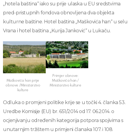
„hotela baština“ iako su prije ulaska u EU sredstvima
pred-pristupnih fondova obnovljena dva objekta
kulturne baštine. Hotel baština „Maškovića han“ u selu
Vrana i hotel baština „Kurija Janković“ u Lukaču.
Primjer obnove:
Maškovića han /
Maškovića han prije
Ministarstvo kulture
obnove /Ministarstvo
kulture
Odluka o promjeni politike krije se u točki 4. članka 53.
Uredbe Komisije (EU) br. 651/2014 od 17. 06.2014. o
ocjenjivanju određenih kategorija potpora spojivima s
unutarnjim tržištem u primjeni članaka 107. i 108.