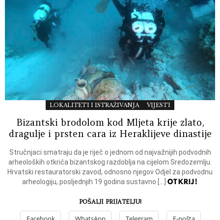
LOKALITETI I ISTRAŽIVANJA
VIJESTI
Bizantski brodolom kod Mljeta krije zlato,
dragulje i prsten cara iz Heraklijeve dinastije
Stručnjaci smatraju da je riječ o jednom od najvažnijih podvodnih
arheoloških otkrića bizantskog razdoblja na cijelom Sredozemlju.
Hrvatski restauratorski zavod, odnosno njegov Odjel za podvodnu
OTKRIJ!
arheologiju, posljednjih 19 godina sustavno […]
POŠALJI PRIJATELJU!
Facebook
WhatsApp
Telegram
E-pošta