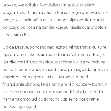
Štoviše, ova odluka Republiku Hrvatsku, s velikim
brojem devastiranih dvoraca, koji se mogu obnoviti samo
kao „hoteli baština“, stavlja u nepovoljan konkurentski
položaj u odnosu na zemlje koje su riješile ovaj problem
sredstvima EU.
Uloga Države, odnosno nadležnog Ministarstva kulture
nije da samo zakonskim odredbama štiti dvorce, kurije,
ljetnikovce i druge objekte zaštićene kulturne baštine
od nestručne obnove i neodržavanja, nego i da njihovim
vlasnicima pomogne osmisliti učinkovit model
financiranja obnove, te da primjerenim konzervatorskim
uvjetima obnove i odabirom samoodrživih djelatnosti i
namjena omogući dugoročno uspješno poslovanje i
održavanje objekta.