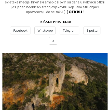
svjetske medije, hrvatski arheolozi ovih su dana u Pakracu otkrili
još jedan neobičan srednjovjekovni ukop. Iako stručnjaci
OTKRIJ!
upozoravaju da se takvi […]
POŠALJI PRIJATELJU!
Facebook
WhatsApp
Telegram
E-pošta
X