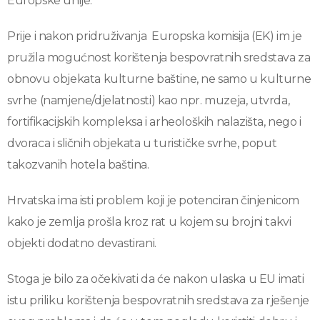
Europske unije.
Prije i nakon pridruživanja Europska komisija (EK) im je
pružila mogućnost korištenja bespovratnih sredstava za
obnovu objekata kulturne baštine, ne samo u kulturne
svrhe (namjene/djelatnosti) kao npr. muzeja, utvrda,
fortifikacijskih kompleksa i arheoloških nalazišta, nego i
dvoraca i sličnih objekata u turističke svrhe, poput
takozvanih hotela baština.
Hrvatska ima isti problem koji je potenciran činjenicom
kako je zemlja prošla kroz rat u kojem su brojni takvi
objekti dodatno devastirani.
Stoga je bilo za očekivati da će nakon ulaska u EU imati
istu priliku korištenja bespovratnih sredstava za rješenje