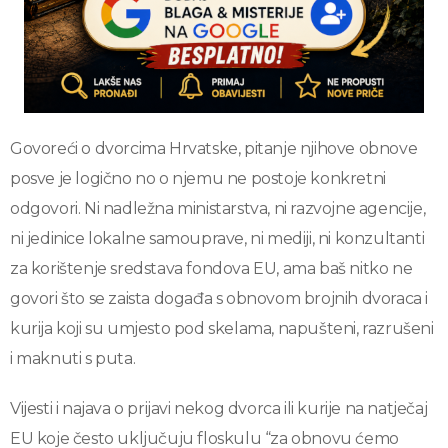
Govoreći o dvorcima Hrvatske, pitanje njihove obnove
posve je logično no o njemu ne postoje konkretni
odgovori. Ni nadležna ministarstva, ni razvojne agencije,
ni jedinice lokalne samouprave, ni mediji, ni konzultanti
za korištenje sredstava fondova EU, ama baš nitko ne
govori što se zaista događa s obnovom brojnih dvoraca i
kurija koji su umjesto pod skelama, napušteni, razrušeni
i maknuti s puta.
Vijesti i najava o prijavi nekog dvorca ili kurije na natječaj
EU koje često uključuju floskulu “za obnovu ćemo