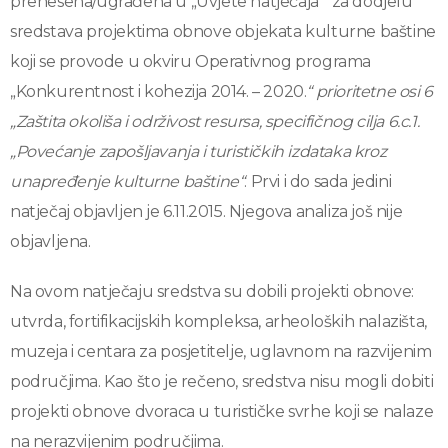
prenesena/ugrađena u „Uvjete natječaja“ za dodjelu
sredstava projektima obnove objekata kulturne baštine
koji se provode u okviru Operativnog programa
„Konkurentnost i kohezija 2014. – 2020.
“ prioritetne osi 6
„Zaštita okoliša i održivost resursa, specifičnog cilja 6.c.1.
„Povećanje zapošljavanja i turističkih izdataka kroz
unapređenje kulturne baštine“
. Prvi i do sada jedini
natječaj objavljen je 6.11.2015. Njegova analiza još nije
objavljena.
Na ovom natječaju sredstva su dobili projekti obnove:
utvrda, fortifikacijskih kompleksa, arheoloških nalazišta,
muzeja i centara za posjetitelje, uglavnom na razvijenim
područjima. Kao što je rečeno, sredstva nisu mogli dobiti
projekti obnove dvoraca u turističke svrhe koji se nalaze
na nerazvijenim područjima.