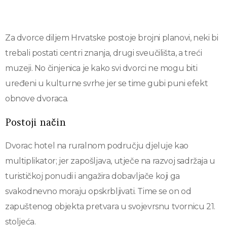
Za dvorce diljem Hrvatske postoje brojni planovi, neki bi
trebali postati centri znanja, drugi sveučilišta, a treći
muzeji. No činjenica je kako svi dvorci ne mogu biti
uređeni u kulturne svrhe jer se time gubi puni efekt
obnove dvoraca.
Postoji način
Dvorac hotel na ruralnom području djeluje kao
multiplikator; jer zapošljava, utječe na razvoj sadržaja u
turističkoj ponudi i angažira dobavljače koji ga
svakodnevno moraju opskrbljivati. Time se on od
zapuštenog objekta pretvara u svojevrsnu tvornicu 21.
stoljeća.