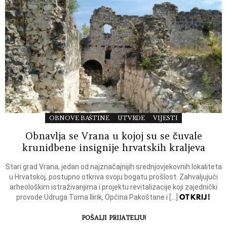
OBNOVE BAŠTINE
UTVRDE
VIJESTI
Obnavlja se Vrana u kojoj su se čuvale
krunidbene insignije hrvatskih kraljeva
Stari grad Vrana, jedan od najznačajnijih srednjovjekovnih lokaliteta
u Hrvatskoj, postupno otkriva svoju bogatu prošlost. Zahvaljujući
arheološkim istraživanjima i projektu revitalizacije koji zajednički
OTKRIJ!
provode Udruga Toma Ilirik, Općina Pakoštane i […]
POŠALJI PRIJATELJU!