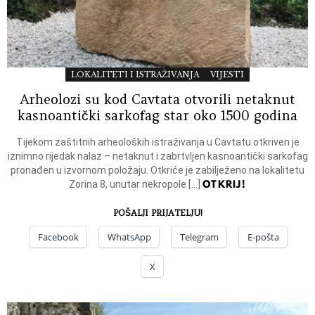
LOKALITETI I ISTRAŽIVANJA
VIJESTI
Arheolozi su kod Cavtata otvorili netaknut
kasnoantički sarkofag star oko 1500 godina
Tijekom zaštitnih arheoloških istraživanja u Cavtatu otkriven je
iznimno rijedak nalaz – netaknut i zabrtvljen kasnoantički sarkofag
pronađen u izvornom položaju. Otkriće je zabilježeno na lokalitetu
OTKRIJ!
Zorina 8, unutar nekropole […]
POŠALJI PRIJATELJU!
Facebook
WhatsApp
Telegram
E-pošta
X