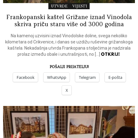
UTVRDE
VIJESTI
Frankopanski kaštel Grižane iznad Vinodola
skriva priču staru više od 3000 godina
Na kamenoj uzvisini iznad Vinodolske doline, svega nekoliko
kilometara od Crikvenice, i danas se uzdižu ruševine grižanskoga
kaštela. Nekadašnja utvrda Frankopana stoljećima je nadzirala
OTKRIJ!
prolaz između obale i unutrašnjosti, no […]
POŠALJI PRIJATELJU!
Facebook
WhatsApp
Telegram
E-pošta
X