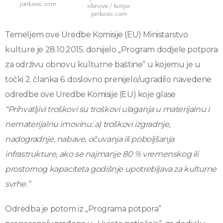
jankovic.com
obnove / kurija-
jankovic.com
Temeljem ove Uredbe Komisije (EU) Ministarstvo
kulture je 28.10.2015. donijelo „Program dodjele potpora
za održivu obnovu kulturne baštine“ u kojemu je u
točki 2. članka 6. doslovno prenijelo/ugradilo navedene
odredbe ove Uredbe Komisije (EU) koje glase
“Prihvatljivi troškovi su troškovi ulaganja u materijalnu i
nematerijalnu imovinu: a) troškovi izgradnje,
nadogradnje, nabave, očuvanja ili poboljšanja
infrastrukture, ako se najmanje 80 % vremenskog ili
prostornog kapaciteta godišnje upotrebljava za kulturne
svrhe.”
Odredba je potom iz „Programa potpora“