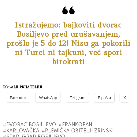
Istražujemo: bajkoviti dvorac
Bosiljevo pred urušavanjem,
prošlo je 5 do 12! Nisu ga pokorili
ni Turci ni tajkuni, već spori
birokrati
POŠALJI PRIJATELJU!
Facebook
WhatsApp
Telegram
E-pošta
X
DVORAC BOSILJEVO
FRANKOPANI
KARLOVAČKA
PLEMIĆKA OBITELJI ZRINSKI
STARI GRAD BOSILJEVO