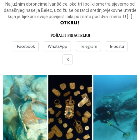
Na južnim obroncima Ivanščice, oko tri i pol kilometra sjeverno od
današnjeg naselja Belec, uzdižu se ostatci srednjovjekovne utvrde
koja je tijekom svoje povijesti bila poznata pod dva imena. U […]
OTKRIJ!
POŠALJI PRIJATELJU!
Facebook
WhatsApp
Telegram
E-pošta
X