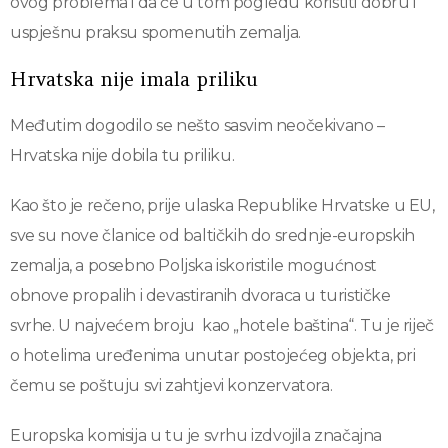
ovog problema i da će u tom pogledu koristiti dobru i
uspješnu praksu spomenutih zemalja.
Hrvatska nije imala priliku
Međutim dogodilo se nešto sasvim neočekivano –
Hrvatska nije dobila tu priliku.
Kao što je rečeno, prije ulaska Republike Hrvatske u EU,
sve su nove članice od baltičkih do srednje-europskih
zemalja, a posebno Poljska iskoristile mogućnost
obnove propalih i devastiranih dvoraca u turističke
svrhe. U najvećem broju kao „hotele baština“. Tu je riječ
o hotelima uređenima unutar postojećeg objekta, pri
čemu se poštuju svi zahtjevi konzervatora.
Europska komisija u tu je svrhu izdvojila značajna