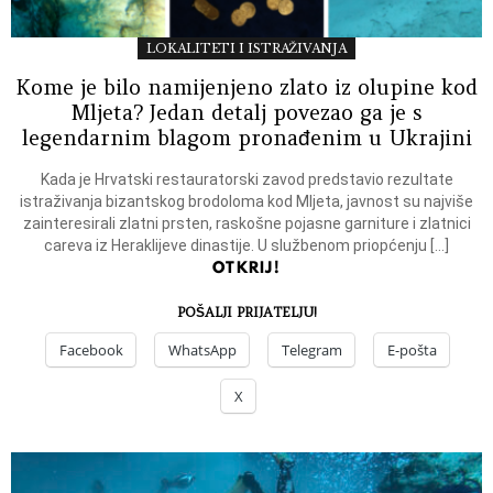
LOKALITETI I ISTRAŽIVANJA
Kome je bilo namijenjeno zlato iz olupine kod
Mljeta? Jedan detalj povezao ga je s
legendarnim blagom pronađenim u Ukrajini
Kada je Hrvatski restauratorski zavod predstavio rezultate
istraživanja bizantskog brodoloma kod Mljeta, javnost su najviše
zainteresirali zlatni prsten, raskošne pojasne garniture i zlatnici
careva iz Heraklijeve dinastije. U službenom priopćenju […]
OTKRIJ!
POŠALJI PRIJATELJU!
Facebook
WhatsApp
Telegram
E-pošta
X