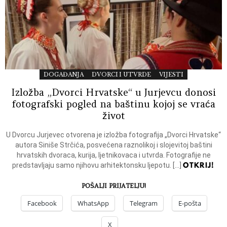
DOGAĐANJA
DVORCI I UTVRDE
VIJESTI
Izložba „Dvorci Hrvatske“ u Jurjevcu donosi
fotografski pogled na baštinu kojoj se vraća
život
U Dvorcu Jurjevec otvorena je izložba fotografija „Dvorci Hrvatske“
autora Siniše Strčića, posvećena raznolikoj i slojevitoj baštini
hrvatskih dvoraca, kurija, ljetnikovaca i utvrda. Fotografije ne
OTKRIJ!
predstavljaju samo njihovu arhitektonsku ljepotu. […]
POŠALJI PRIJATELJU!
Facebook
WhatsApp
Telegram
E-pošta
X