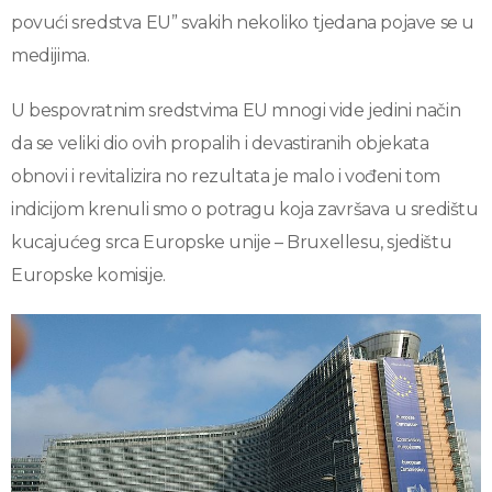
povući sredstva EU” svakih nekoliko tjedana pojave se u
medijima.
U bespovratnim sredstvima EU mnogi vide jedini način
da se veliki dio ovih propalih i devastiranih objekata
obnovi i revitalizira no rezultata je malo i vođeni tom
indicijom krenuli smo o potragu koja završava u središtu
kucajućeg srca Europske unije – Bruxellesu, sjedištu
Europske komisije.