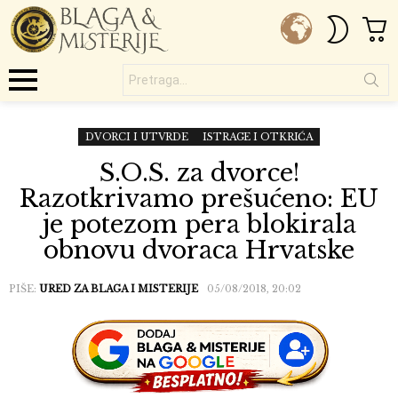
C
SWITC
SKIN
Pretraga...
Menu
DVORCI I UTVRDE
ISTRAGE I OTKRIĆA
S.O.S. za dvorce!
Razotkrivamo prešućeno: EU
je potezom pera blokirala
obnovu dvoraca Hrvatske
PIŠE:
URED ZA BLAGA I MISTERIJE
05/08/2018, 20:02