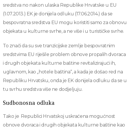
sredstva no nakon ulaska Republike Hrvatske u EU
(1.07.2013.) EK je donijela odluku (17.06.2014.) da se
bespovratna sredstva EU mogu koristiti samo za obnovu
objekata u kulturne svrhe, a ne više i u turističke svrhe.
To znači da su sve tranzicijske zemlje bespovratnim
sredstvima EU riješile problem obnove propalih dvoraca
i drugih objekata kulturne baštine revitalizirajući ih,
uglavnom, kao „hotele baština“, a kada je došao red na
Republiku Hrvatsku, onda je EK donijela odluku da se u
tu svrhu sredstva više ne dodjeljuju.
Sudbonosna odluka
Tako je Republici Hrvatskoj uskraćena mogućnost
obnove dvoraca i drugih objekata kulturne baštine kao