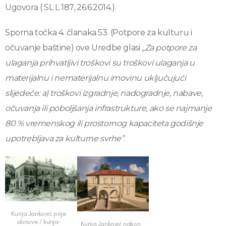
Ugovora ( SL L 187, 26.6.2014.).
Sporna točka 4. članaka 53. (Potpore za kulturu i
očuvanje baštine) ove Uredbe glasi
„Za potpore za
ulaganja prihvatljivi troškovi su troškovi ulaganja u
materijalnu i nematerijalnu imovinu uključujući
slijedeće: a) troškovi izgradnje, nadogradnje, nabave,
očuvanja ili poboljšanja infrastrukture, ako se najmanje
80 % vremenskog ili prostornog kapaciteta godišnje
upotrebljava za kulturne svrhe”
.
Kurija Janković prije
obnove / kurija-
Kurija Janković nakon