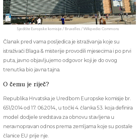
Sjedište Europske komisije / Bruxelles / Wikipedia Commons
Članak pred vama posljedica je istraživanja koje su
istraživači Blaga & misterije provodili mjesecima i po prvi
puta, javno objavljujemo odgovor koji je do ovog
trenutka bio javna tajna.
O čemu je riječ?
Republika Hrvatska je Uredbom Europske komisije br.
651/2014 od 17. 06.2014., u točki 4. članka 53. koja definira
model dodjele sredstava za obnovu stavljena u
neravnopravan odnos prema zemljama koje su postale
članice EU prije nje.