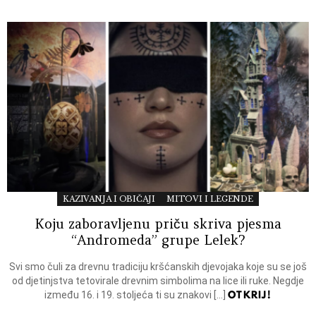
KAZIVANJA I OBIČAJI
MITOVI I LEGENDE
Koju zaboravljenu priču skriva pjesma
“Andromeda” grupe Lelek?
Svi smo čuli za drevnu tradiciju kršćanskih djevojaka koje su se još
od djetinjstva tetovirale drevnim simbolima na lice ili ruke. Negdje
OTKRIJ!
između 16. i 19. stoljeća ti su znakovi […]