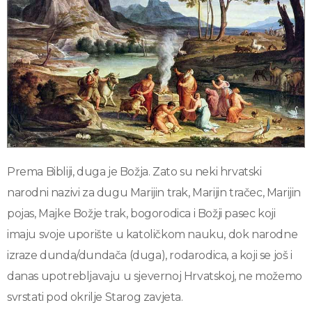
Prema Bibliji, duga je Božja. Zato su neki hrvatski
narodni nazivi za dugu Marijin trak, Marijin tračec, Marijin
pojas, Majke Božje trak, bogorodica i Božji pasec koji
imaju svoje uporište u katoličkom nauku, dok narodne
izraze dunda/dundača (duga), rodarodica, a koji se još i
danas upotrebljavaju u sjevernoj Hrvatskoj, ne možemo
svrstati pod okrilje Starog zavjeta.