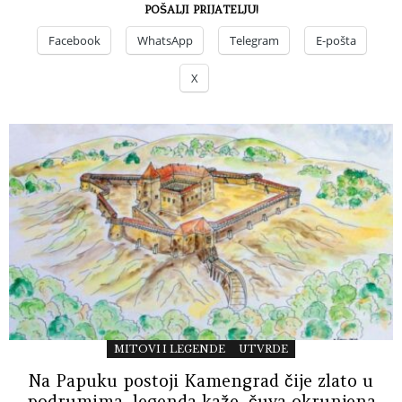
POŠALJI PRIJATELJU!
Facebook
WhatsApp
Telegram
E-pošta
X
MITOVI I LEGENDE
UTVRDE
Na Papuku postoji Kamengrad čije zlato u
podrumima, legenda kaže, čuva okrunjena