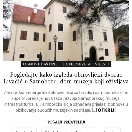
OBNOVE BAŠTINE
TAJNE MUZEJA
VIJESTI
Pogledajte kako izgleda obnovljeni dvorac
Livadić u Samoboru, dom muzeja koji oživljava
Završetkom energetske obnove dvorca Livadić i samoborske Etno
kuće otvorena je nova faza razvoja Samoborskog muzeja,
infrastrukturna, ali i simbolička, koja označava prijelaz iz obnove u
OTKRIJ!
oblikovanje budućih muzejskih sadržaja. […]
POŠALJI PRIJATELJU!