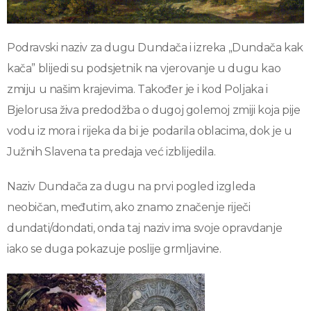
Podravski naziv za dugu Dundača i izreka „Dundača kak
kača” blijedi su podsjetnik na vjerovanje u dugu kao
zmiju u našim krajevima. Također je i kod Poljaka i
Bjelorusa živa predodžba o dugoj golemoj zmiji koja pije
vodu iz mora i rijeka da bi je podarila oblacima, dok je u
Južnih Slavena ta predaja već izblijedila.
Naziv Dundača za dugu na prvi pogled izgleda
neobičan, međutim, ako znamo značenje riječi
dundati/dondati, onda taj naziv ima svoje opravdanje
iako se duga pokazuje poslije grmljavine.