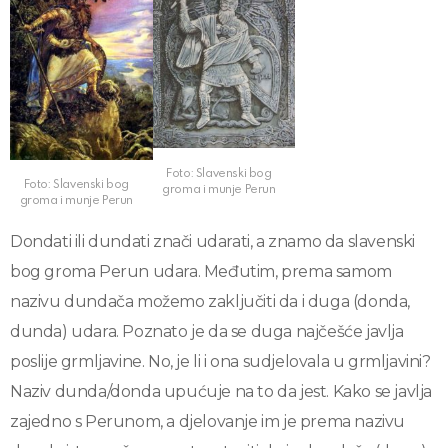
Foto: Slavenski bog
Foto: Slavenski bog
groma i munje Perun
groma i munje Perun
Dondati ili dundati znači udarati, a znamo da slavenski
bog groma Perun udara. Međutim, prema samom
nazivu dundača možemo zaključiti da i duga (donda,
dunda) udara. Poznato je da se duga najčešće javlja
poslije grmljavine. No, je li i ona sudjelovala u grmljavini?
Naziv dunda/donda upućuje na to da jest. Kako se javlja
zajedno s Perunom, a djelovanje im je prema nazivu