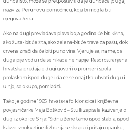
dunda isto, može se pretpostaviti da je dundača (duga)
naziv za Perunovu pomoćnicu, koja bi mogla biti
njegova žena.
Ako na dugi prevladava plava boja godina će biti kišna,
ako žuta- bit će žita, ako zelena-bit će trave za pašu, dok
crvena znači da će biti puno vina. Vjeruje se, naime, da
duga pije vodu i da se nikada ne napije. Rasprostranjena
hrvatska predaja o dugi govori i o promjeni spola
prolaskom ispod duge i da će se onaj tko uhvati dugu i
u njoj se okupa, pomladiti.
Tako je godine 1965. hrvatska folkloristica i književna
povjesničarka Maja Bošković – Stulli zapisala kazivanje o
dugi iz okolice Sinja: “Sidnu žene tamo ispod stabla, ispod
kakve smokvetine ili žbunja se skupu i pričaju opanke,