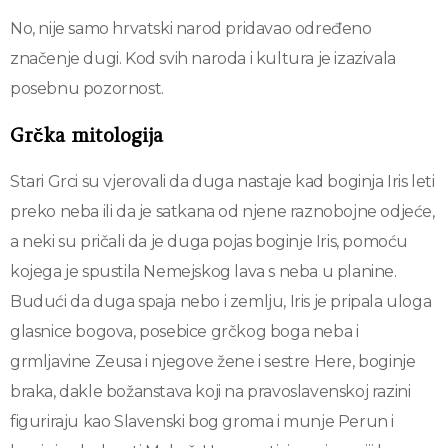
No, nije samo hrvatski narod pridavao određeno
značenje dugi. Kod svih naroda i kultura je izazivala
posebnu pozornost.
Grčka mitologija
Stari Grci su vjerovali da duga nastaje kad boginja Iris leti
preko neba ili da je satkana od njene raznobojne odjeće,
a neki su pričali da je duga pojas boginje Iris, pomoću
kojega je spustila Nemejskog lava s neba u planine.
Budući da duga spaja nebo i zemlju, Iris je pripala uloga
glasnice bogova, posebice grčkog boga neba i
grmljavine Zeusa i njegove žene i sestre Here, boginje
braka, dakle božanstava koji na pravoslavenskoj razini
figuriraju kao Slavenski bog groma i munje Perun i