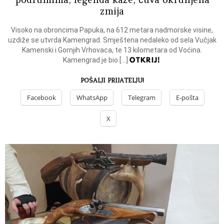
zmija
Visoko na obroncima Papuka, na 612 metara nadmorske visine,
uzdiže se utvrda Kamengrad. Smještena nedaleko od sela Vučjak
Kamenski i Gornjih Vrhovaca, te 13 kilometara od Voćina.
OTKRIJ!
Kamengrad je bio […]
POŠALJI PRIJATELJU!
Facebook
WhatsApp
Telegram
E-pošta
X