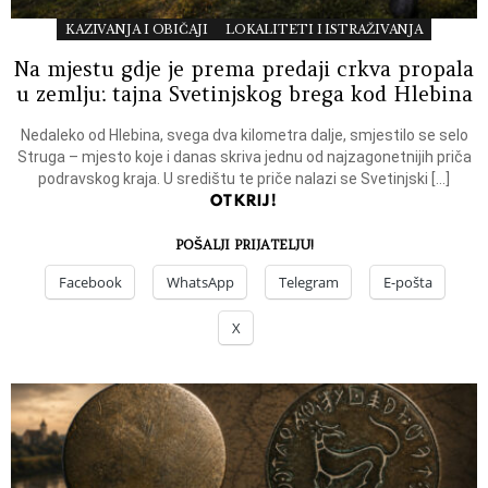
KAZIVANJA I OBIČAJI
LOKALITETI I ISTRAŽIVANJA
Na mjestu gdje je prema predaji crkva propala
u zemlju: tajna Svetinjskog brega kod Hlebina
Nedaleko od Hlebina, svega dva kilometra dalje, smjestilo se selo
Struga – mjesto koje i danas skriva jednu od najzagonetnijih priča
podravskog kraja. U središtu te priče nalazi se Svetinjski […]
OTKRIJ!
POŠALJI PRIJATELJU!
Facebook
WhatsApp
Telegram
E-pošta
X