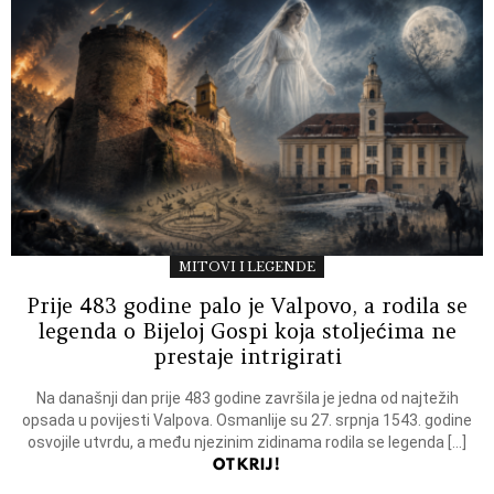
MITOVI I LEGENDE
Prije 483 godine palo je Valpovo, a rodila se
legenda o Bijeloj Gospi koja stoljećima ne
prestaje intrigirati
Na današnji dan prije 483 godine završila je jedna od najtežih
opsada u povijesti Valpova. Osmanlije su 27. srpnja 1543. godine
osvojile utvrdu, a među njezinim zidinama rodila se legenda […]
OTKRIJ!