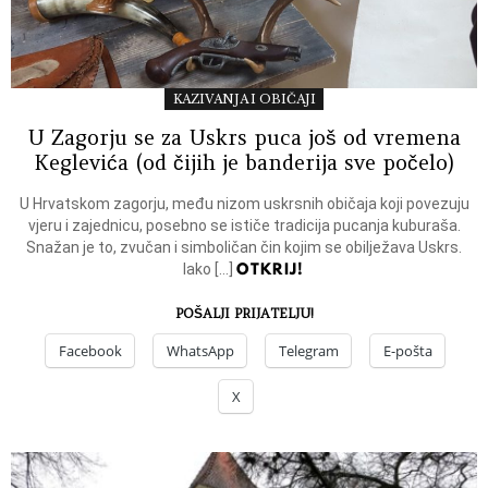
KAZIVANJA I OBIČAJI
U Zagorju se za Uskrs puca još od vremena
Keglevića (od čijih je banderija sve počelo)
U Hrvatskom zagorju, među nizom uskrsnih običaja koji povezuju
vjeru i zajednicu, posebno se ističe tradicija pucanja kuburaša.
Snažan je to, zvučan i simboličan čin kojim se obilježava Uskrs.
OTKRIJ!
Iako […]
POŠALJI PRIJATELJU!
Facebook
WhatsApp
Telegram
E-pošta
X