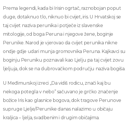
Prema legendi, kada bi Irisin ogrtač, raznobojan poput
duge, dotaknuo tlo, niknuo bi cvijet, iris. U Hrvatskoj se
taj cvijet naziva perunika i potječe iz slavenske
mitologije, od boga Peruna i njegove žene, boginje
Perunike. Narod je vjerovao da cvijet perunika nikne
ondje gdje udari munja gromovnika Peruna. Kajkavci su
boginju Peruniku poznavali kao Ljelju pa taj cvijet zovu
ljeljuja, dok se na dubrovačkom području naziva bogiša.
U Međimurskoj izreci „Da vidiš rodicu, znači kaj bu
nekoga potegla v nebo” sačuvano je grčko značenje
božice Iris kao glasnice bogova, dok tragove Perunove
supruge Ljelje/Perunike danas nalazimo u običaju
kraljica – ljelja, svadbenim i drugim običajima.