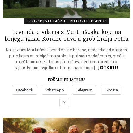
KAZIVANJA I OBIČAJI
MITOVI I LEGENDE
Legenda o vilama s Martinšćaka koje na
brijegu iznad Korane čuvaju grob kralja Petra
Na uzvisini Martinšćak iznad doline Korane, nedaleko od staroga
puta kojim su stoljećima prolazili putnici i hodočasnici, među
mještanima se i danas prepričava neobična predaja o
OTKRIJ!
tajanstvenim svjetlima. Prema narodnom […]
POŠALJI PRIJATELJU!
Facebook
WhatsApp
Telegram
E-pošta
X