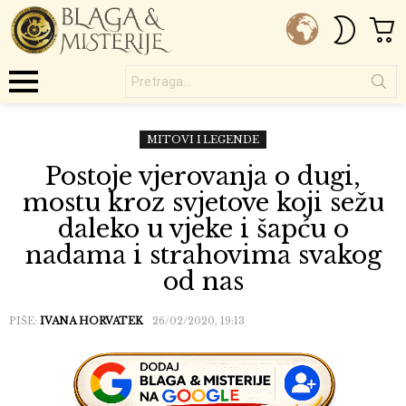
C
SWITC
SKIN
Pretraga...
Menu
MITOVI I LEGENDE
Postoje vjerovanja o dugi,
mostu kroz svjetove koji sežu
daleko u vjeke i šapću o
nadama i strahovima svakog
od nas
PIŠE:
IVANA HORVATEK
26/02/2020, 19:13