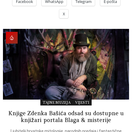
Facebook
WhatsApp
Telegram
E-pošta
X
TAJNE MUZEJA
VIJESTI
Knjige Zdenka Bašića odsad su dostupne u
knjižari portala Blaga & misterije
Ljubitelji hrvatske mitologije, narodnih predaja i fantastične