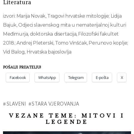
Literatura
izvori:
Marija Novak, Tragovi hrvatske mitologije; Lidija
Bajuk, Odjeci slavenskog mita u nematerijalnoj kulturi
Međimurja, doktorska disertacija, Filozofski fakultet
2018.; Andrej Pleterski, Tomo Vinšćak,
Perunovo koplje;
Vid Balog, Hrvatska bajoslovlja
POŠALJI PRIJATELJU!
Facebook
WhatsApp
Telegram
E-pošta
X
SLAVENI
STARA VJEROVANJA
VEZANE TEME:
MITOVI I
LEGENDE