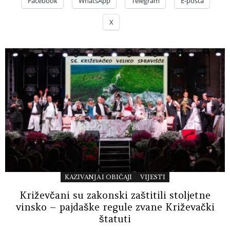
Facebook
WhatsApp
Telegram
E-pošta
X
KAZIVANJA I OBIČAJI
VIJESTI
Križevčani su zakonski zaštitili stoljetne
vinsko – pajdaške regule zvane Križevački
štatuti