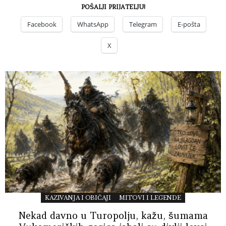
POŠALJI PRIJATELJU!
Facebook
WhatsApp
Telegram
E-pošta
X
KAZIVANJA I OBIČAJI
MITOVI I LEGENDE
Nekad davno u Turopolju, kažu, šumama