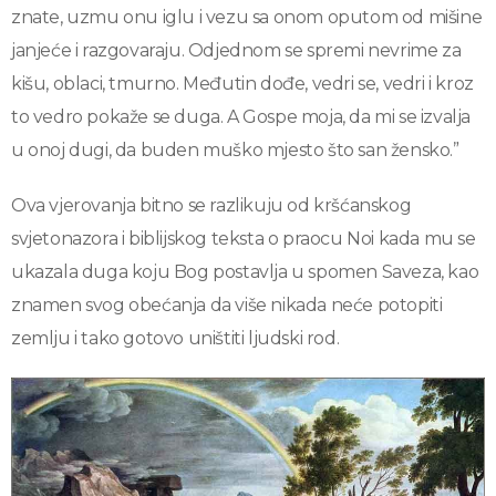
znate, uzmu onu iglu i vezu sa onom oputom od mišine
janjeće i razgovaraju. Odjednom se spremi nevrime za
kišu, oblaci, tmurno. Međutin dođe, vedri se, vedri i kroz
to vedro pokaže se duga. A Gospe moja, da mi se izvalja
u onoj dugi, da buden muško mjesto što san žensko.”
Ova vjerovanja bitno se razlikuju od kršćanskog
svjetonazora i biblijskog teksta o praocu Noi kada mu se
ukazala duga koju Bog postavlja u spomen Saveza, kao
znamen svog obećanja da više nikada neće potopiti
zemlju i tako gotovo uništiti ljudski rod.