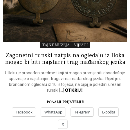
TAJNE MUZEJA
VIJESTI
Zagonetni runski natpis na ogledalu iz Iloka
mogao bi biti najstariji trag mađarskog jezika
U Iloku je pronađen predmet koji bi mogao promijeniti dosadašnje
spoznaje o najstarijim tragovima mađarskog jezika. Riječ je o
brončanom ogledalu iz 10. stoljeća, na čijoj je poleđini urezan
OTKRIJ!
runski […]
POŠALJI PRIJATELJU!
Facebook
WhatsApp
Telegram
E-pošta
X