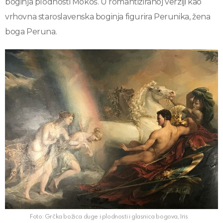
boginja plodnosti Mokoš. U romantiziranoj verziji kao
vrhovna staroslavenska boginja figurira Perunika, žena
boga Peruna.
Foto: Grčka božica duge i plodnosti i glasnica bogova, Iris