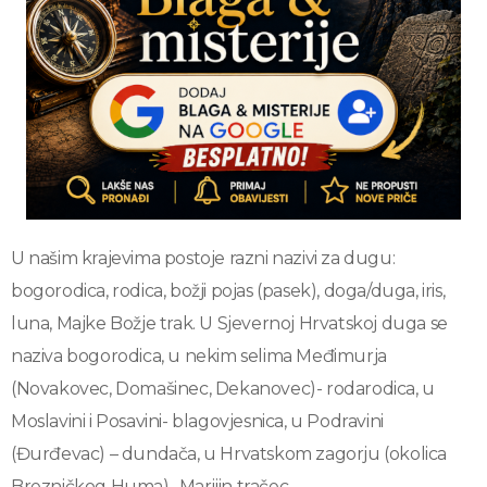
U našim krajevima postoje razni nazivi za dugu:
bogorodica, rodica, božji pojas (pasek), doga/duga, iris,
luna, Majke Božje trak. U Sjevernoj Hrvatskoj duga se
naziva bogorodica, u nekim selima Međimurja
(Novakovec, Domašinec, Dekanovec)- rodarodica, u
Moslavini i Posavini- blagovjesnica, u Podravini
(Đurđevac) – dundača, u Hrvatskom zagorju (okolica
Brezničkog Huma)- Marijin tračec.