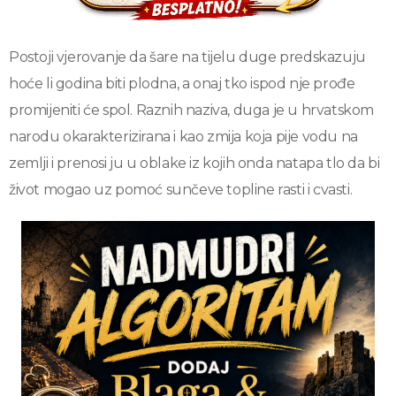
Postoji vjerovanje da šare na tijelu duge predskazuju
hoće li godina biti plodna, a onaj tko ispod nje prođe
promijeniti će spol. Raznih naziva, duga je u hrvatskom
narodu okarakterizirana i kao zmija koja pije vodu na
zemlji i prenosi ju u oblake iz kojih onda natapa tlo da bi
život mogao uz pomoć sunčeve topline rasti i cvasti.