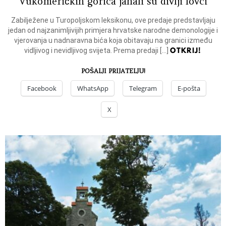
Vukomeričkih gorica jahali su divlji lovci
Zabilježene u Turopoljskom leksikonu, ove predaje predstavljaju
jedan od najzanimljivijih primjera hrvatske narodne demonologije i
vjerovanja u nadnaravna bića koja obitavaju na granici između
OTKRIJ!
vidljivog i nevidljivog svijeta. Prema predaji […]
POŠALJI PRIJATELJU!
Facebook
WhatsApp
Telegram
E-pošta
X