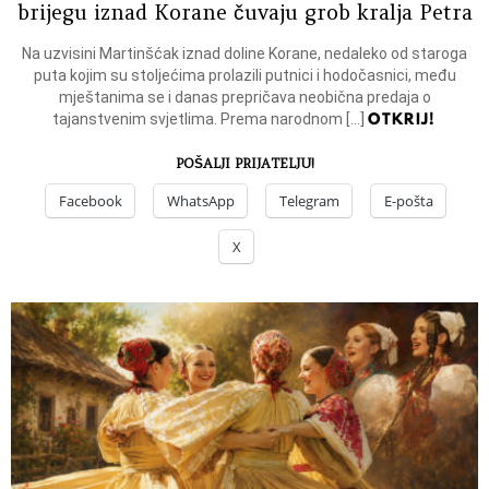
brijegu iznad Korane čuvaju grob kralja Petra
Na uzvisini Martinšćak iznad doline Korane, nedaleko od staroga
puta kojim su stoljećima prolazili putnici i hodočasnici, među
mještanima se i danas prepričava neobična predaja o
OTKRIJ!
tajanstvenim svjetlima. Prema narodnom […]
POŠALJI PRIJATELJU!
Facebook
WhatsApp
Telegram
E-pošta
X