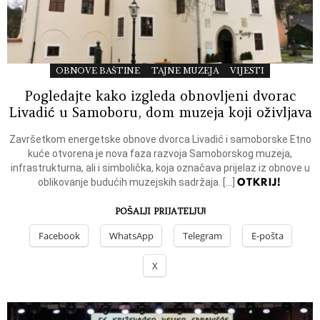
OBNOVE BAŠTINE
TAJNE MUZEJA
VIJESTI
Pogledajte kako izgleda obnovljeni dvorac
Livadić u Samoboru, dom muzeja koji oživljava
Završetkom energetske obnove dvorca Livadić i samoborske Etno
kuće otvorena je nova faza razvoja Samoborskog muzeja,
infrastrukturna, ali i simbolička, koja označava prijelaz iz obnove u
OTKRIJ!
oblikovanje budućih muzejskih sadržaja. […]
POŠALJI PRIJATELJU!
Facebook
WhatsApp
Telegram
E-pošta
X