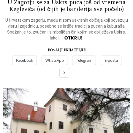
U Zagorju se za Uskrs puca još od vremena
Keglevića (od čijih je banderija sve počelo)
U Hrvatskom zagorju, među nizom uskrsnih običaja koji povezuju
vjeru i zajednicu, posebno se ističe tradicija pucanja kuburaša.
Snažan je to, zvučan i simboličan čin kojim se obilježava Uskrs.
OTKRIJ!
Iako […]
POŠALJI PRIJATELJU!
Facebook
WhatsApp
Telegram
E-pošta
X