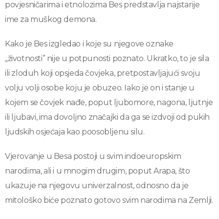
povjesničarima i etnolozima Bes predstavlja najstarije
ime za muškog demona.
Kako je Bes izgledao i koje su njegove oznake
„životnosti” nije u potpunosti poznato. Ukratko, to je sila
ili zloduh koji opsjeda čovjeka, pretpostavljajući svoju
volju volji osobe koju je obuzeo. Iako je on i stanje u
kojem se čovjek nađe, poput ljubomore, nagona, ljutnje
ili ljubavi, ima dovoljno značajki da ga se izdvoji od pukih
ljudskih osjećaja kao poosobljenu silu.
Vjerovanje u Besa postoji u svim indoeuropskim
narodima, ali i u mnogim drugim, poput Arapa, što
ukazuje na njegovu univerzalnost, odnosno da je
mitološko biće poznato gotovo svim narodima na Zemlji.