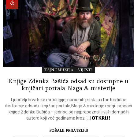
TAJNE MUZEJA
VIJESTI
Knjige Zdenka Bašića odsad su dostupne u
knjižari portala Blaga & misterije
Ljubitelji hrvatske mitologije, narodnih predaja i fantastične
ilustracije odsad u knjižari portala Blaga & misterije mogu pronaći
knjige Zdenka Bašića – jednog od najprepoznatljivijih domaćih
OTKRIJ!
autora koji već godinama kroz […]
POŠALJI PRIJATELJU!