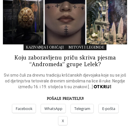
KAZIVANJA I OBIČAJI
MITOVI I LEGENDE
Koju zaboravljenu priču skriva pjesma
“Andromeda” grupe Lelek?
Svi smo čuli za drevnu tradiciju kršćanskih djevojaka koje su se još
od djetinjstva tetovirale drevnim simbolima na lice ili ruke. Negdje
OTKRIJ!
između 16. i 19. stoljeća ti su znakovi […]
POŠALJI PRIJATELJU!
Facebook
WhatsApp
Telegram
E-pošta
X