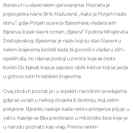
literaturi i u slavenskim vjerovanjima. Poznata je
pripovjetka Ivane Brlić Mažuranić „Kako je Potjeh tražio
istinu”, gdje Potjeh susreće Bjesomara, vladara svih
Bjesova, ili pak slavni roman „Bjesovi” Fjodora Mihajloviča
Dostojevskog. Bjesomar je naziv koji su stari Slaveni u
nekim krajevima koristili kada bi govorili o vladaru zlih i
opakih sila, no i danas postoji uzrećica koja se često
koristi-Do bijesa!, koja je zapravo oblik kletve koji se javlja
u gotovo svim hrvatskim krajevima.
Ovaj zloduh poznat je i u srpskim narodnim predajama
gdje se uvlači u nekog čovjeka ili životinju, koji zatim
pobjesne. Bjesnilo nastaje kada netko primjerice pljuje u
vatru. Kasnije se Bes preobrazio u mitološko biće koje je
u narodu poznato kao vrag. Prema nekim