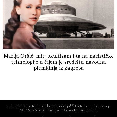
Marija Oršić: mit, okultizam i tajna nacističke
tehnologije u čijem je središtu navodna
plemkinja iz Zagreba
Nemojte prenositi sadržaj bez odobrenja! © Portal Blaga & misterije
2017-2025 Ponosni izdavač: Citadela invicta d.o.o.