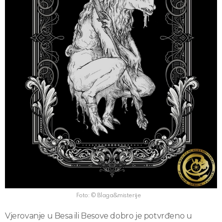
Foto: © Blaga&misterije
Vjerovanje u Besa ili Besove dobro je potvrđeno u