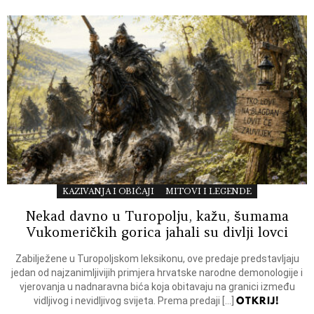
KAZIVANJA I OBIČAJI
MITOVI I LEGENDE
Nekad davno u Turopolju, kažu, šumama
Vukomeričkih gorica jahali su divlji lovci
Zabilježene u Turopoljskom leksikonu, ove predaje predstavljaju
jedan od najzanimljivijih primjera hrvatske narodne demonologije i
vjerovanja u nadnaravna bića koja obitavaju na granici između
OTKRIJ!
vidljivog i nevidljivog svijeta. Prema predaji […]