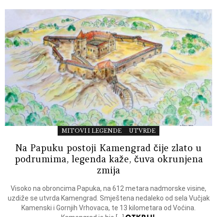
MITOVI I LEGENDE
UTVRDE
Na Papuku postoji Kamengrad čije zlato u
podrumima, legenda kaže, čuva okrunjena
zmija
Visoko na obroncima Papuka, na 612 metara nadmorske visine,
uzdiže se utvrda Kamengrad. Smještena nedaleko od sela Vučjak
Kamenski i Gornjih Vrhovaca, te 13 kilometara od Voćina.