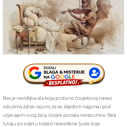
Bes je nevidljiva sila koja, protivno čovjekovoj naravi,
oduzima zdrav razum, te se, slijedom nagona i pod
utjecajem ovog bića, čovjek ponaša nerazumno. Besi
lutaju po svijetu tražeći nesređene ljude koje