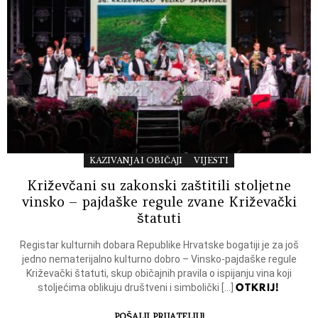
KAZIVANJA I OBIČAJI
VIJESTI
Križevčani su zakonski zaštitili stoljetne
vinsko – pajdaške regule zvane Križevački
štatuti
Registar kulturnih dobara Republike Hrvatske bogatiji je za još
jedno nematerijalno kulturno dobro – Vinsko-pajdaške regule
Križevački štatuti, skup običajnih pravila o ispijanju vina koji
OTKRIJ!
stoljećima oblikuju društveni i simbolički […]
POŠALJI PRIJATELJU!