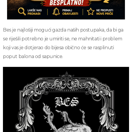
Bes je najlošiji mogući gazda naših postupaka, da bi ga
se riješili potrebno je umiriti se, ne mahnitati i problem
koji vas je dotjerao do bijesa obično će se rasplinuti
poput balona od sapunice.