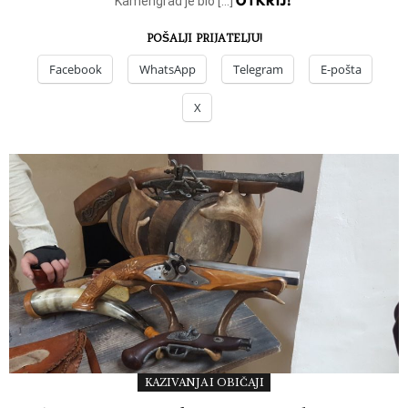
OTKRIJ!
Kamengrad je bio […]
POŠALJI PRIJATELJU!
Facebook
WhatsApp
Telegram
E-pošta
X
KAZIVANJA I OBIČAJI