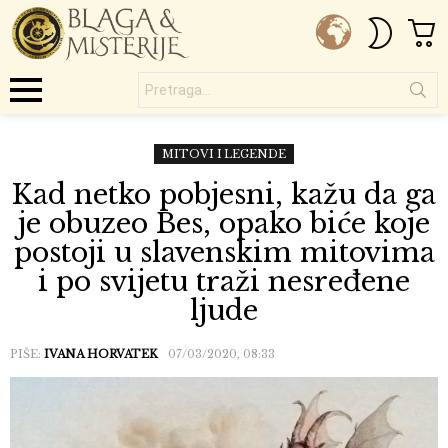
C
SWITC
SKIN
Pretraga...
Menu
MITOVI I LEGENDE
Kad netko pobjesni, kažu da ga
je obuzeo Bes, opako biće koje
postoji u slavenskim mitovima
i po svijetu traži nesređene
ljude
PIŠE:
IVANA HORVATEK
07/03/2020, 08:33