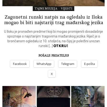
TAJNE MUZEJA
VIJESTI
Zagonetni runski natpis na ogledalu iz Iloka
mogao bi biti najstariji trag mađarskog jezika
U Iloku je pronađen predmet koji bi mogao promijeniti dosadašnje
spoznaje o najstarijim tragovima mađarskog jezika. Riječ je o
brončanom ogledalu iz 10. stoljeća, na čijoj je poleđini urezan
OTKRIJ!
runski […]
POŠALJI PRIJATELJU!
Facebook
WhatsApp
Telegram
E-pošta
X