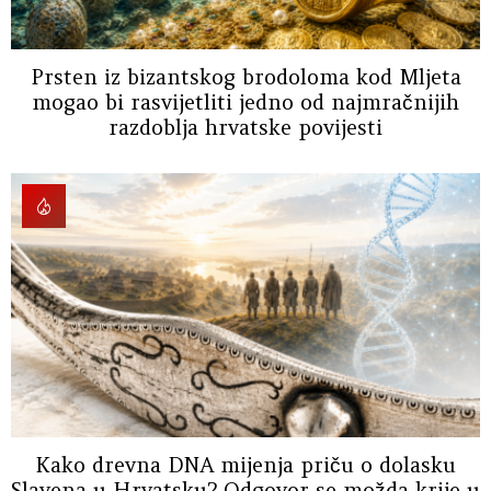
Prsten iz bizantskog brodoloma kod Mljeta
mogao bi rasvijetliti jedno od najmračnijih
razdoblja hrvatske povijesti
Kako drevna DNA mijenja priču o dolasku
Slavena u Hrvatsku? Odgovor se možda krije u