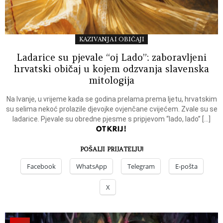
KAZIVANJA I OBIČAJI
Ladarice su pjevale “oj Lado”: zaboravljeni
hrvatski običaj u kojem odzvanja slavenska
mitologija
Na Ivanje, u vrijeme kada se godina prelama prema ljetu, hrvatskim
su selima nekoć prolazile djevojke ovjenčane cvijećem. Zvale su se
ladarice. Pjevale su obredne pjesme s pripjevom “lado, lado” […]
OTKRIJ!
POŠALJI PRIJATELJU!
Facebook
WhatsApp
Telegram
E-pošta
X