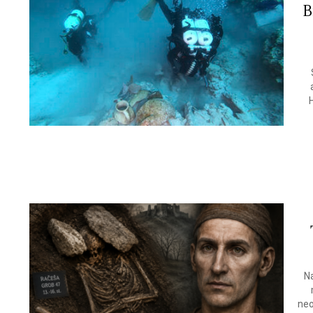
B
Na
neo