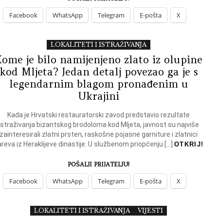
Facebook
WhatsApp
Telegram
E-pošta
X
LOKALITETI I ISTRAŽIVANJA
ome je bilo namijenjeno zlato iz olupine
kod Mljeta? Jedan detalj povezao ga je s
legendarnim blagom pronađenim u
Ukrajini
Kada je Hrvatski restauratorski zavod predstavio rezultate
istraživanja bizantskog brodoloma kod Mljeta, javnost su najviše
zainteresirali zlatni prsten, raskošne pojasne garniture i zlatnici
reva iz Heraklijeve dinastije. U službenom priopćenju […]
OTKRIJ!
POŠALJI PRIJATELJU!
Facebook
WhatsApp
Telegram
E-pošta
X
LOKALITETI I ISTRAŽIVANJA
VIJESTI