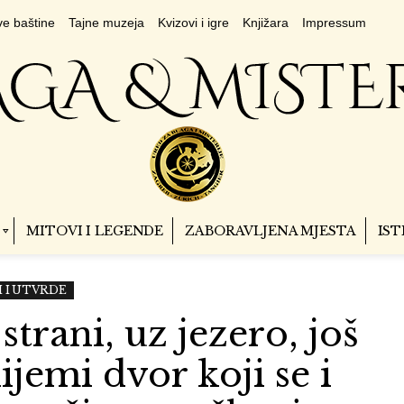
e baštine
Tajne muzeja
Kvizovi i igre
Knjižara
Impressum
MITOVI I LEGENDE
ZABORAVLJENA MJESTA
IST
 I UTVRDE
trani, uz jezero, još
nijemi dvor koji se i