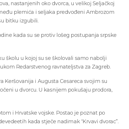
ova, nastanjenih oko dvorca, u velikoj Seljačkoj
 između plemića i seljaka predvođeni Ambrozom
 bitku izgubili.
odine kada su se protiv lošeg postupanja srpske
ku školu u kojoj su se školovali samo nabolji
. odlukom Redarstvenog ravnateljstva za Zagreb.
a Keršovanija i Augusta Cesareca svojim su
zatočeni u dvorcu. U kasnijem pokušaju prodora,
potom i Hrvatske vojske. Postao je poznat po
evedeetih kada stječe nadimak “Krvavi dvorac”.