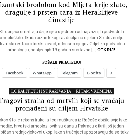
izantski brodolom kod Mljeta krije zlato,
dragulje i prsten cara iz Heraklijeve
dinastije
Stručnjaci smatraju da je riječ o jednom od najvažnijih podvodnih
arheoloških otkrića bizantskog razdoblja na cijelom Sredozemlju.
Hrvatski restauratorski zavod, odnosno njegov Odjel za podvodnu
arheologiju, posljednjih 19 godina sustavno […]
OTKRIJ!
POŠALJI PRIJATELJU!
Facebook
WhatsApp
Telegram
E-pošta
X
LOKALITETI I ISTRAŽIVANJA
RITAM VREMENA
Tragovi straha od mrtvih koji se vraćaju
pronađeni su diljem Hrvatske
kon što je rekonstrukcija lica muškarca iz Račeše obišla svjetske
medije, hrvatski arheolozi ovih su dana u Pakracu otkrili još jedan
bičan srednjovjekovni ukop. Iako stručnjaci upozoravaju da se takvi