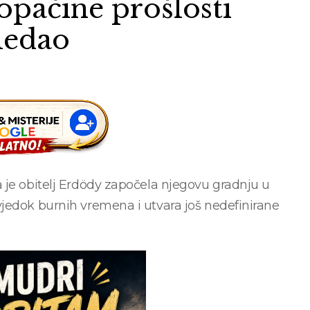
i opačine prošlosti
ledao
 je obitelj Erdödy započela njegovu gradnju u
jedok burnih vremena i utvara još nedefinirane