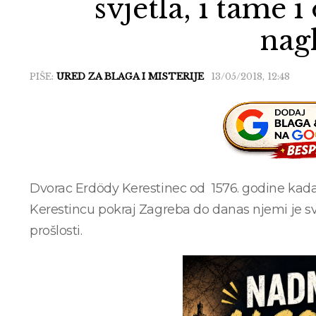
svjetla, i tame 
nag
PIŠE:
URED ZA BLAGA I MISTERIJE
13/05/2018, 12:48
Dvorac Erdödy Kerestinec od 1576. godine kada
Kerestincu pokraj Zagreba do danas njemi je sv
prošlosti.