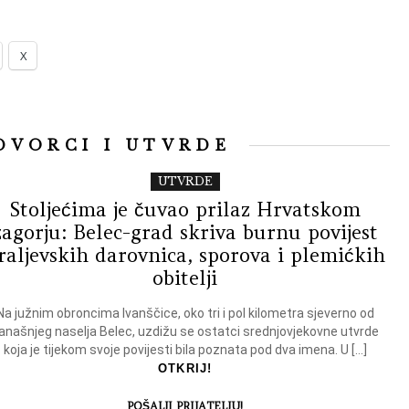
X
DVORCI I UTVRDE
UTVRDE
Stoljećima je čuvao prilaz Hrvatskom
zagorju: Belec-grad skriva burnu povijest
raljevskih darovnica, sporova i plemićkih
obitelji
Na južnim obroncima Ivanščice, oko tri i pol kilometra sjeverno od
anašnjeg naselja Belec, uzdižu se ostatci srednjovjekovne utvrde
koja je tijekom svoje povijesti bila poznata pod dva imena. U […]
OTKRIJ!
POŠALJI PRIJATELJU!