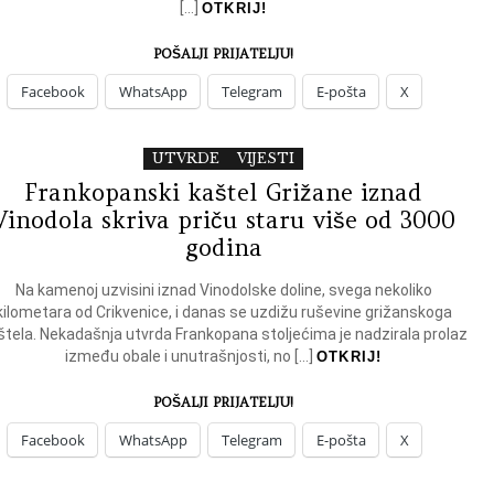
[…]
OTKRIJ!
POŠALJI PRIJATELJU!
Facebook
WhatsApp
Telegram
E-pošta
X
UTVRDE
VIJESTI
Frankopanski kaštel Grižane iznad
Vinodola skriva priču staru više od 3000
godina
Na kamenoj uzvisini iznad Vinodolske doline, svega nekoliko
kilometara od Crikvenice, i danas se uzdižu ruševine grižanskoga
štela. Nekadašnja utvrda Frankopana stoljećima je nadzirala prolaz
između obale i unutrašnjosti, no […]
OTKRIJ!
POŠALJI PRIJATELJU!
Facebook
WhatsApp
Telegram
E-pošta
X