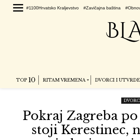
#1100Hrvatsko Kraljevstvo
#Zavičajna baština
#Obnov
Menu
10
TOP
RITAM VREMENA
DVORCI I UTVRDE
DVORCI
Pokraj Zagreba po s
stoji Kerestinec, 