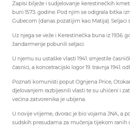
Zapisi bilježe i sudjelovanje kerestinečkih kmet
buni 1573. godine. Pod njim se odigrala bitka
Gubecom (danas pozatijim kao Matija). Seljaci su
Uz njega se veže i Kerestinečka buna iz 1936. g
žandarmerije pobunili seljaci.
U njemu su ustaške vlasti 1941. smjestile časnič
časnici, a koncetracijski logor 19. travnja 1941
Poznati komunisti poput Ognjena Price, Otokar
djelovanjem razbijesnili vlasti te su uhićeni i 
većina zatvorenika je ubijena.
U novije vrijeme, dvorac je bio vojarna JNA, a 
sudskih presudama za mučenja tijekom ranih d