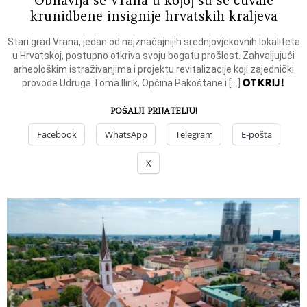
krunidbene insignije hrvatskih kraljeva
Stari grad Vrana, jedan od najznačajnijih srednjovjekovnih lokaliteta
u Hrvatskoj, postupno otkriva svoju bogatu prošlost. Zahvaljujući
arheološkim istraživanjima i projektu revitalizacije koji zajednički
OTKRIJ!
provode Udruga Toma Ilirik, Općina Pakoštane i […]
POŠALJI PRIJATELJU!
Facebook
WhatsApp
Telegram
E-pošta
X