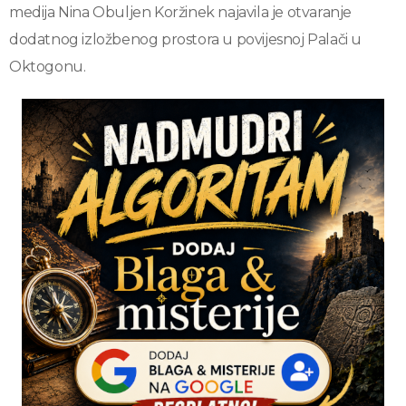
medija Nina Obuljen Koržinek najavila je otvaranje
dodatnog izložbenog prostora u povijesnoj Palači u
Oktogonu.