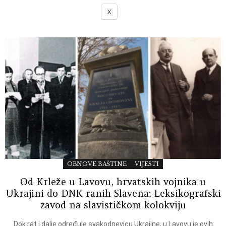
X
OBNOVE BAŠTINE
VIJESTI
Od Krleže u Lavovu, hrvatskih vojnika u
Ukrajini do DNK ranih Slavena: Leksikografski
zavod na slavističkom kolokviju
Dok rat i dalje određuje svakodnevicu Ukrajine, u Lavovu je ovih