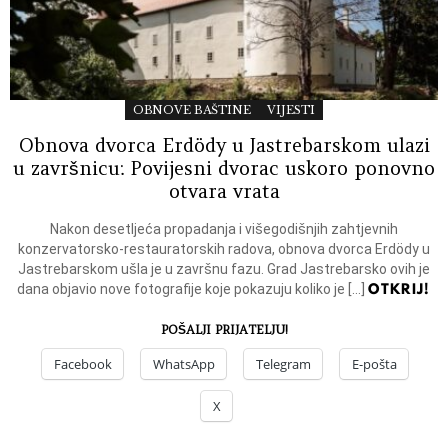
OBNOVE BAŠTINE
VIJESTI
Obnova dvorca Erdödy u Jastrebarskom ulazi
u završnicu: Povijesni dvorac uskoro ponovno
otvara vrata
Nakon desetljeća propadanja i višegodišnjih zahtjevnih
konzervatorsko-restauratorskih radova, obnova dvorca Erdödy u
Jastrebarskom ušla je u završnu fazu. Grad Jastrebarsko ovih je
OTKRIJ!
dana objavio nove fotografije koje pokazuju koliko je […]
POŠALJI PRIJATELJU!
Facebook
WhatsApp
Telegram
E-pošta
X