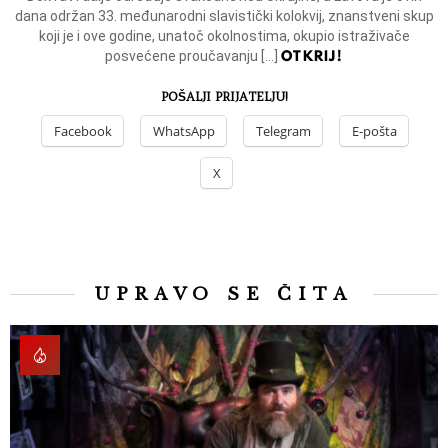
dana održan 33. međunarodni slavistički kolokvij, znanstveni skup
koji je i ove godine, unatoč okolnostima, okupio istraživače
OTKRIJ!
posvećene proučavanju […]
POŠALJI PRIJATELJU!
Facebook
WhatsApp
Telegram
E-pošta
X
UPRAVO SE ČITA