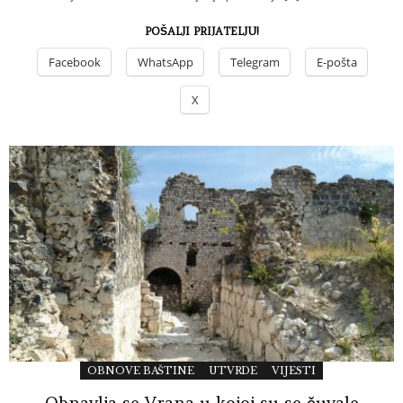
POŠALJI PRIJATELJU!
Facebook
WhatsApp
Telegram
E-pošta
X
OBNOVE BAŠTINE
UTVRDE
VIJESTI
Obnavlja se Vrana u kojoj su se čuvale