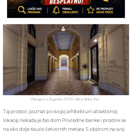
Oktogon u Zagrebu FOTO: Vibor Brkić-Tot
Taj prostor, poznat po svojoj arhitekturi i atraktivnoj
lokaciji, nekada je bio dom Privredne banke i prostire se
na oko dvije tisuće četvornih metara. S obzirom na svoj