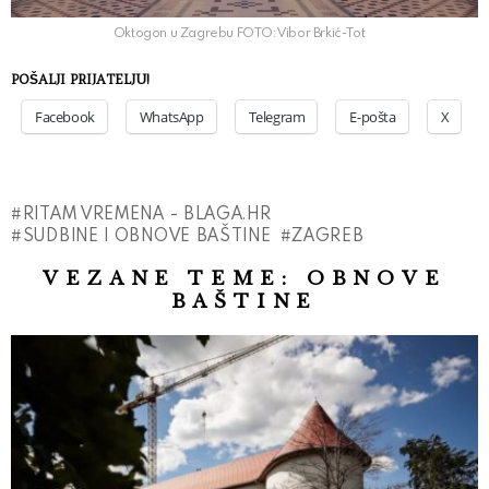
Oktogon u Zagrebu FOTO: Vibor Brkić-Tot
POŠALJI PRIJATELJU!
Facebook
WhatsApp
Telegram
E-pošta
X
RITAM VREMENA - BLAGA.HR
SUDBINE I OBNOVE BAŠTINE
ZAGREB
VEZANE TEME:
OBNOVE
BAŠTINE