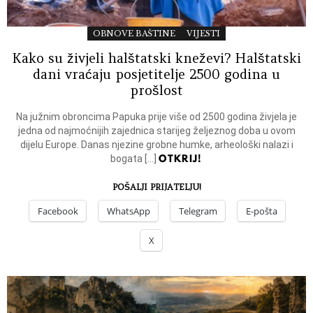
OBNOVE BAŠTINE
VIJESTI
Kako su živjeli halštatski kneževi? Halštatski
dani vraćaju posjetitelje 2500 godina u
prošlost
Na južnim obroncima Papuka prije više od 2500 godina živjela je
jedna od najmoćnijih zajednica starijeg željeznog doba u ovom
dijelu Europe. Danas njezine grobne humke, arheološki nalazi i
OTKRIJ!
bogata […]
POŠALJI PRIJATELJU!
Facebook
WhatsApp
Telegram
E-pošta
X