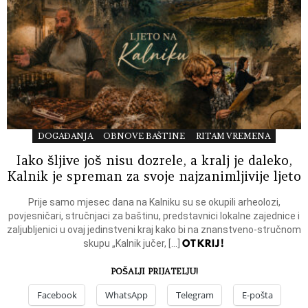
DOGAĐANJA
OBNOVE BAŠTINE
RITAM VREMENA
Iako šljive još nisu dozrele, a kralj je daleko,
Kalnik je spreman za svoje najzanimljivije ljeto
Prije samo mjesec dana na Kalniku su se okupili arheolozi,
povjesničari, stručnjaci za baštinu, predstavnici lokalne zajednice i
zaljubljenici u ovaj jedinstveni kraj kako bi na znanstveno-stručnom
OTKRIJ!
skupu „Kalnik jučer, […]
POŠALJI PRIJATELJU!
Facebook
WhatsApp
Telegram
E-pošta