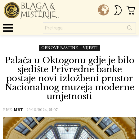
C
SWITC
SKIN
Pretraga...
Menu
OBNOVE BAŠTINE
VIJESTI
Palača u Oktogonu gdje je bilo
sjedište Privredne banke
postaje novi izložbeni prostor
Nacionalnog muzeja moderne
umjetnosti
PIŠE:
MBT
29/10/2024, 21:07