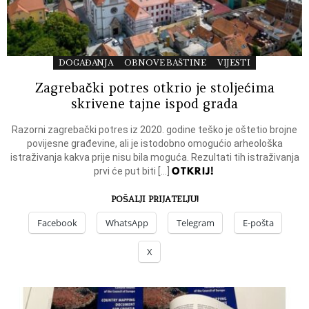
DOGAĐANJA
OBNOVE BAŠTINE
VIJESTI
Zagrebački potres otkrio je stoljećima
skrivene tajne ispod grada
Razorni zagrebački potres iz 2020. godine teško je oštetio brojne
povijesne građevine, ali je istodobno omogućio arheološka
istraživanja kakva prije nisu bila moguća. Rezultati tih istraživanja
OTKRIJ!
prvi će put biti […]
POŠALJI PRIJATELJU!
Facebook
WhatsApp
Telegram
E-pošta
X