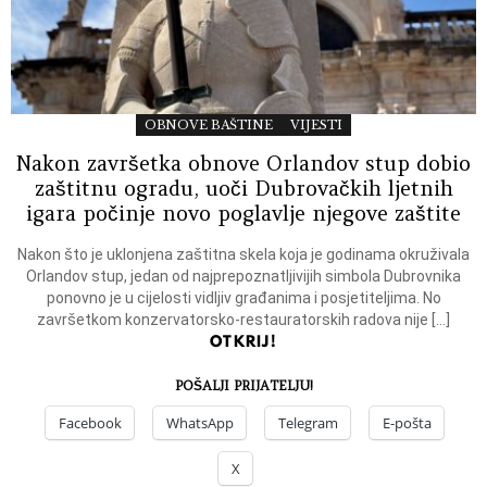
OBNOVE BAŠTINE
VIJESTI
Nakon završetka obnove Orlandov stup dobio
zaštitnu ogradu, uoči Dubrovačkih ljetnih
igara počinje novo poglavlje njegove zaštite
Nakon što je uklonjena zaštitna skela koja je godinama okruživala
Orlandov stup, jedan od najprepoznatljivijih simbola Dubrovnika
ponovno je u cijelosti vidljiv građanima i posjetiteljima. No
završetkom konzervatorsko-restauratorskih radova nije […]
OTKRIJ!
POŠALJI PRIJATELJU!
Facebook
WhatsApp
Telegram
E-pošta
X