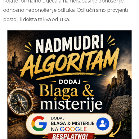
koja je formalno utjecala na nekadašnje donošenje,
odnosno nedonošenje odluka. Odlučili smo provjeriti
postoji li doista takva odluka.