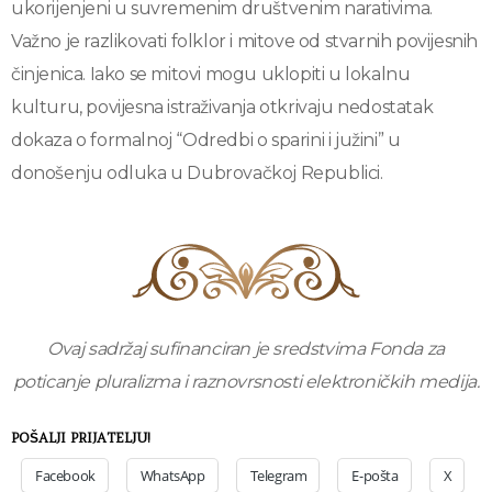
ukorijenjeni u suvremenim društvenim narativima.
Važno je razlikovati folklor i mitove od stvarnih povijesnih
činjenica. Iako se mitovi mogu uklopiti u lokalnu
kulturu, povijesna istraživanja otkrivaju nedostatak
dokaza o formalnoj “Odredbi o sparini i južini” u
donošenju odluka u Dubrovačkoj Republici.
Ovaj sadržaj sufinanciran je sredstvima Fonda za
poticanje pluralizma
i raznovrsnosti elektroničkih medija.
POŠALJI PRIJATELJU!
Facebook
WhatsApp
Telegram
E-pošta
X