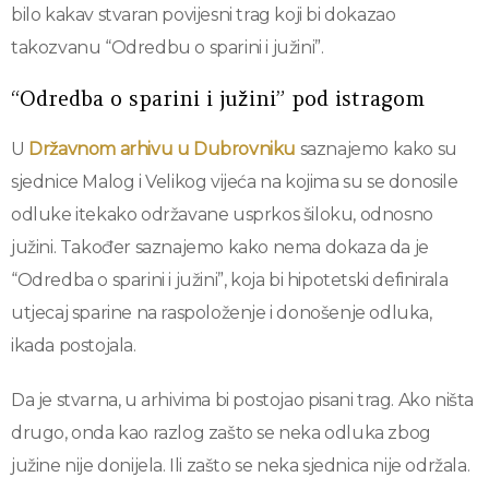
bilo kakav stvaran povijesni trag koji bi dokazao
takozvanu “Odredbu o sparini i južini”.
“Odredba o sparini i južini” pod istragom
U
Državnom arhivu u Dubrovniku
saznajemo kako su
sjednice Malog i Velikog vijeća na kojima su se donosile
odluke itekako održavane usprkos šiloku, odnosno
južini. Također saznajemo kako nema dokaza da je
“Odredba o sparini i južini”, koja bi hipotetski definirala
utjecaj sparine na raspoloženje i donošenje odluka,
ikada postojala.
Da je stvarna, u arhivima bi postojao pisani trag. Ako ništa
drugo, onda kao razlog zašto se neka odluka zbog
južine nije donijela. Ili zašto se neka sjednica nije održala.