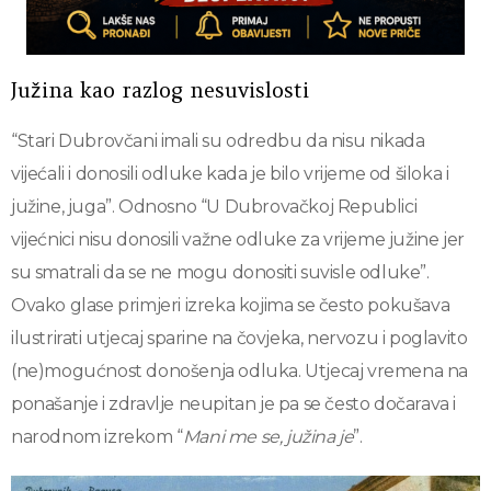
Južina kao razlog nesuvislosti
“Stari Dubrovčani imali su odredbu da nisu nikada
vijećali i donosili odluke kada je bilo vrijeme od šiloka i
južine, juga”. Odnosno “U Dubrovačkoj Republici
vijećnici nisu donosili važne odluke za vrijeme južine jer
su smatrali da se ne mogu donositi suvisle odluke”.
Ovako glase primjeri izreka kojima se često pokušava
ilustrirati utjecaj sparine na čovjeka, nervozu i poglavito
(ne)mogućnost donošenja odluka. Utjecaj vremena na
ponašanje i zdravlje neupitan je pa se često dočarava i
narodnom izrekom “
Mani me se, južina je
”.