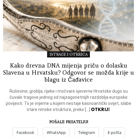
ISTRAGE I OTKRIĆA
Kako drevna DNA mijenja priču o dolasku
Slavena u Hrvatsku? Odgovor se možda krije u
blagu iz Čađavice
Ruševine, groblja, rijeke i močvare sjeverne Hrvatske dugo su
čuvale tragove jednog od najzagonetnijih razdoblja europske
povijesti. To je vrijeme u kojem nestaje kasnoantički svijet, slabe
OTKRIJ!
stare rimske strukture, preko […]
POŠALJI PRIJATELJU!
Facebook
WhatsApp
Telegram
E-pošta