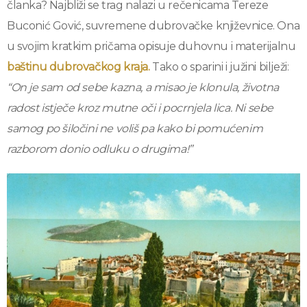
članka? Najbliži se trag nalazi u rečenicama Tereze
Buconić Gović, suvremene dubrovačke književnice. Ona
u svojim kratkim pričama opisuje duhovnu i materijalnu
baštinu dubrovačkog kraja.
Tako o sparini i južini bilježi:
“On je sam od sebe kazna, a misao je klonula, životna
radost istječe kroz mutne oči i pocrnjela lica. Ni sebe
samog po šiločini ne voliš pa kako bi pomućenim
razborom donio odluku o drugima!”