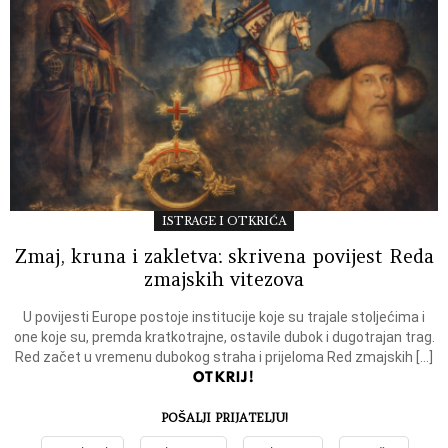
ISTRAGE I OTKRIĆA
Zmaj, kruna i zakletva: skrivena povijest Reda
zmajskih vitezova
U povijesti Europe postoje institucije koje su trajale stoljećima i
one koje su, premda kratkotrajne, ostavile dubok i dugotrajan trag.
Red začet u vremenu dubokog straha i prijeloma Red zmajskih […]
OTKRIJ!
POŠALJI PRIJATELJU!