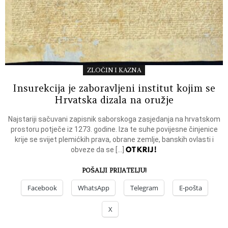
ZLOČIN I KAZNA
Insurekcija je zaboravljeni institut kojim se
Hrvatska dizala na oružje
Najstariji sačuvani zapisnik saborskoga zasjedanja na hrvatskom
prostoru potječe iz 1273. godine. Iza te suhe povijesne činjenice
krije se svijet plemićkih prava, obrane zemlje, banskih ovlasti i
OTKRIJ!
obveze da se […]
POŠALJI PRIJATELJU!
Facebook
WhatsApp
Telegram
E-pošta
X