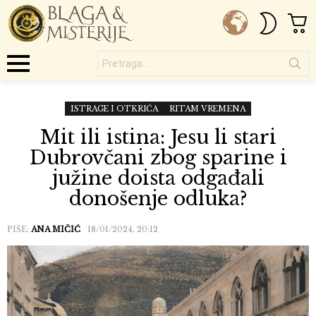
C
SWITC
SKIN
Pretraga...
Menu
ISTRAGE I OTKRIĆA
RITAM VREMENA
Mit ili istina: Jesu li stari
Dubrovčani zbog sparine i
južine doista odgađali
donošenje odluka?
PIŠE:
ANA MIČIĆ
18/01/2024, 20:12