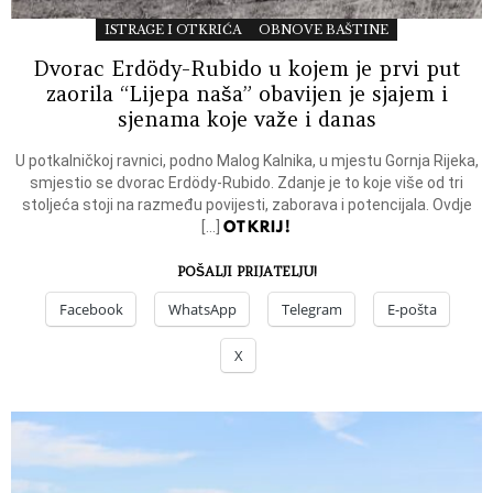
ISTRAGE I OTKRIĆA
OBNOVE BAŠTINE
Dvorac Erdödy-Rubido u kojem je prvi put
zaorila “Lijepa naša” obavijen je sjajem i
sjenama koje važe i danas
U potkalničkoj ravnici, podno Malog Kalnika, u mjestu Gornja Rijeka,
smjestio se dvorac Erdödy-Rubido. Zdanje je to koje više od tri
stoljeća stoji na razmeđu povijesti, zaborava i potencijala. Ovdje
OTKRIJ!
[…]
POŠALJI PRIJATELJU!
Facebook
WhatsApp
Telegram
E-pošta
X