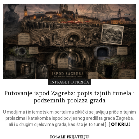
ISTRAGE I OTKRIĆA
Putovanje ispod Zagreba: popis tajnih tunela i
podzemnih prolaza grada
U medijima i internetskim portalima ciklički se javljaju priče o tajnim
prolazima i katakomba ispod povijesnog središta grada Zagreba,
OTKRIJ!
ali i u drugim dijelovima grada, kao što je to tunel […]
POŠALJI PRIJATELJU!