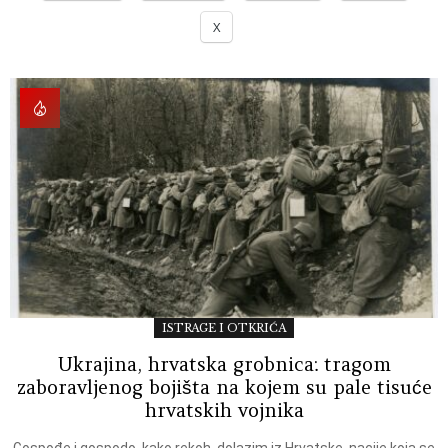
X
ISTRAGE I OTKRIĆA
Ukrajina, hrvatska grobnica: tragom
zaboravljenog bojišta na kojem su pale tisuće
hrvatskih vojnika
Gospođe i gospodo, kako rekoh, dolazim iz Hrvatske, nacije koja se