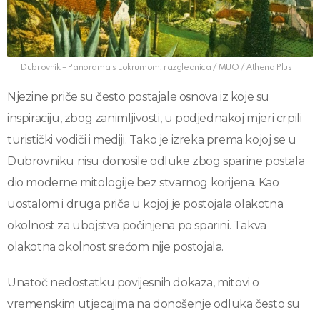
Dubrovnik – Panorama s Lokrumom: razglednica / MUO / Athena Plus
Njezine priče su često postajale osnova iz koje su
inspiraciju, zbog zanimljivosti, u podjednakoj mjeri crpili
turistički vodiči i mediji. Tako je izreka prema kojoj se u
Dubrovniku nisu donosile odluke zbog sparine postala
dio moderne mitologije bez stvarnog korijena. Kao
uostalom i druga priča u kojoj je postojala olakotna
okolnost za ubojstva počinjena po sparini. Takva
olakotna okolnost srećom nije postojala.
Unatoč nedostatku povijesnih dokaza, mitovi o
vremenskim utjecajima na donošenje odluka često su