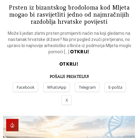
Prsten iz bizantskog brodoloma kod Mljeta
mogao bi rasvijetliti jedno od najmračnijih
razdoblja hrvatske povijesti
Može li jedan zlatni prsten promijeniti način na koji gledamo na
nastanak hrvatske države? Na prvi pogled zvuči pretjerano, no
upravo bi najnovije arheološko otkriće iz podmorja Mljeta moglo
OTKRIJ!
pomoći […]
OTKRIJ!
POŠALJI PRIJATELJU!
Facebook
WhatsApp
Telegram
E-pošta
X