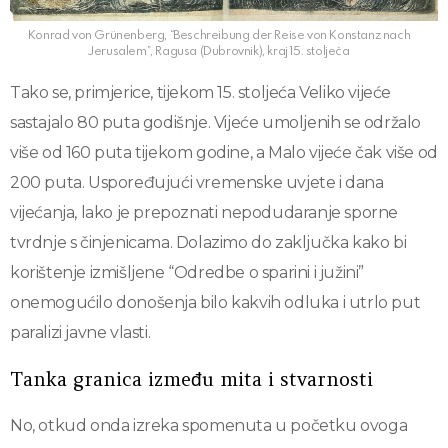
Konrad von Grünenberg, “Beschreibung der Reise von Konstanz nach
Jerusalem”, Ragusa (Dubrovnik), kraj 15. stoljeća
Tako se, primjerice, tijekom 15. stoljeća Veliko vijeće
sastajalo 80 puta godišnje. Vijeće umoljenih se održalo
više od 160 puta tijekom godine, a Malo vijeće čak više od
200 puta. Uspoređujući vremenske uvjete i dana
vijećanja, lako je prepoznati nepodudaranje sporne
tvrdnje s činjenicama. Dolazimo do zaključka kako bi
korištenje izmišljene “Odredbe o sparini i južini”
onemogućilo donošenja bilo kakvih odluka i utrlo put
paralizi javne vlasti.
Tanka granica između mita i stvarnosti
No, otkud onda izreka spomenuta u početku ovoga