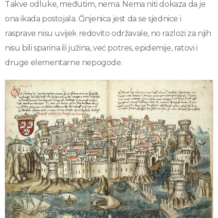
Takve odluke, međutim, nema. Nema niti dokaza da je
ona ikada postojala. Činjenica jest da se sjednice i
rasprave nisu uvijek redovito održavale, no razlozi za njih
nisu bili sparina ili južina, već potres, epidemije, ratovi i
druge elementarne nepogode.