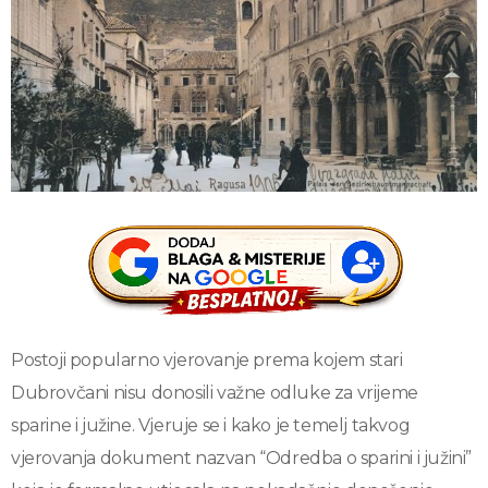
Postoji popularno vjerovanje prema kojem stari
Dubrovčani nisu donosili važne odluke za vrijeme
sparine i južine. Vjeruje se i kako je temelj takvog
vjerovanja dokument nazvan “Odredba o sparini i južini”