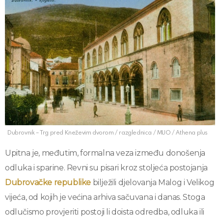
Dubrovnik – Trg pred Kneževim dvorom / razglednica / MUO / Athena plus
Upitna je, međutim, formalna veza između donošenja
odluka i sparine. Revni su pisari kroz stoljeća postojanja
Dubrovačke republike
bilježili djelovanja Malog i Velikog
vijeća, od kojih je većina arhiva sačuvana i danas. Stoga
odlučismo provjeriti postoji li doista odredba, odluka ili