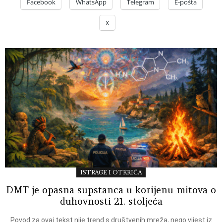
Facebook
WhatsApp
Telegram
E-pošta
X
ISTRAGE I OTKRIĆA
DMT je opasna supstanca u korijenu mitova o
duhovnosti 21. stoljeća
Povod za ovaj tekst nije trend s društvenih mreža, nego vijest iz