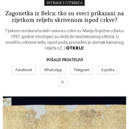
ISTRAGE I OTKRIĆA
Zagonetka iz Belca: tko su sveci prikazani na
rijetkom reljefu skrivenom ispod crkve?
Tijekom restauratorskih radova u crkvi sv. Marije Snježne u Belcu
1997. godine stručnjaci su došli do neočekivanog otkrića. U
središtu crkvene lađe, ispod poda, pronađen je ulomak kamenog
OTKRIJ!
reljefa s […]
POŠALJI PRIJATELJU!
Facebook
WhatsApp
Telegram
E-pošta
X