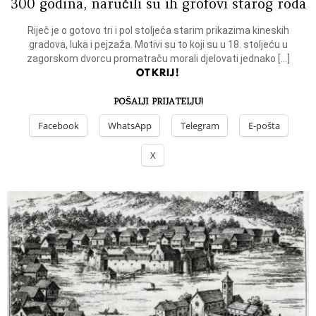
300 godina, naručili su ih grofovi starog roda
Riječ je o gotovo tri i pol stoljeća starim prikazima kineskih
gradova, luka i pejzaža. Motivi su to koji su u 18. stoljeću u
zagorskom dvorcu promatraču morali djelovati jednako […]
OTKRIJ!
POŠALJI PRIJATELJU!
Facebook
WhatsApp
Telegram
E-pošta
X