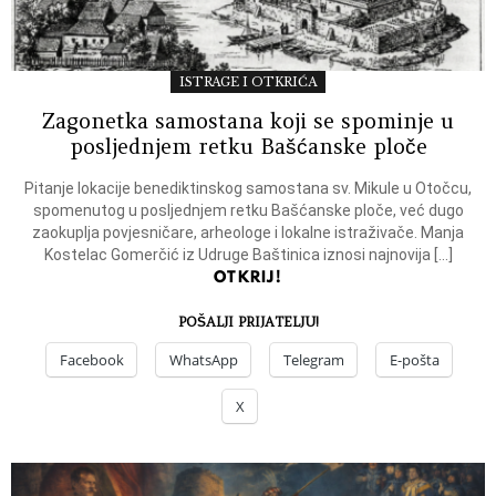
ISTRAGE I OTKRIĆA
Zagonetka samostana koji se spominje u
posljednjem retku Bašćanske ploče
Pitanje lokacije benediktinskog samostana sv. Mikule u Otočcu,
spomenutog u posljednjem retku Bašćanske ploče, već dugo
zaokuplja povjesničare, arheologe i lokalne istraživače. Manja
Kostelac Gomerčić iz Udruge Baštinica iznosi najnovija […]
OTKRIJ!
POŠALJI PRIJATELJU!
Facebook
WhatsApp
Telegram
E-pošta
X