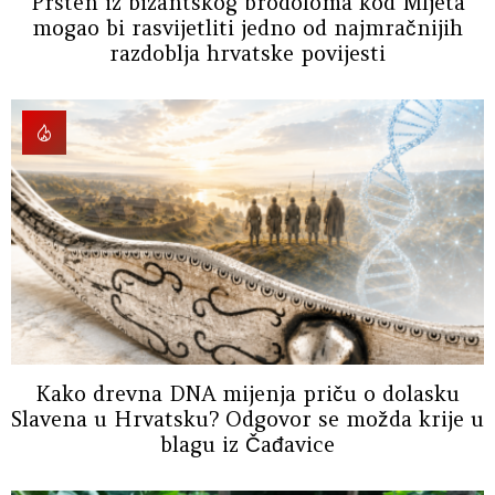
Prsten iz bizantskog brodoloma kod Mljeta
mogao bi rasvijetliti jedno od najmračnijih
razdoblja hrvatske povijesti
Kako drevna DNA mijenja priču o dolasku
Slavena u Hrvatsku? Odgovor se možda krije u
blagu iz Čađavice