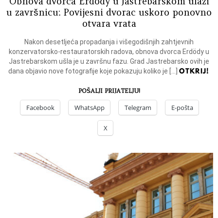
Obnova dvorca Erdödy u Jastrebarskom ulazi
u završnicu: Povijesni dvorac uskoro ponovno
otvara vrata
Nakon desetljeća propadanja i višegodišnjih zahtjevnih
konzervatorsko-restauratorskih radova, obnova dvorca Erdödy u
Jastrebarskom ušla je u završnu fazu. Grad Jastrebarsko ovih je
OTKRIJ!
dana objavio nove fotografije koje pokazuju koliko je […]
POŠALJI PRIJATELJU!
Facebook
WhatsApp
Telegram
E-pošta
X