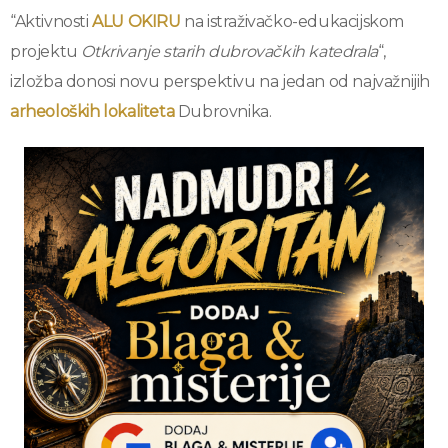
“Aktivnosti
ALU OKIRU
na istraživačko-edukacijskom
projektu
Otkrivanje starih dubrovačkih katedrala
“,
izložba donosi novu perspektivu na jedan od najvažnijih
arheoloških lokaliteta
Dubrovnika.