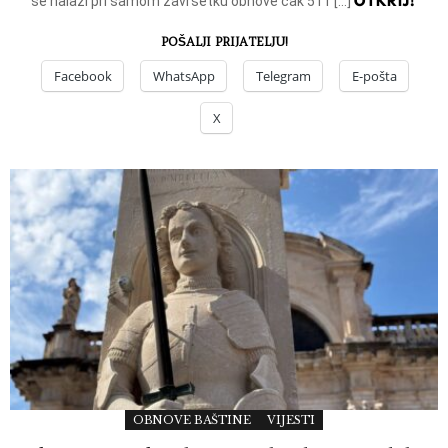
OTKRIJ!
se nalazi pri samom završetku obnove čak 511 […]
POŠALJI PRIJATELJU!
Facebook
WhatsApp
Telegram
E-pošta
X
OBNOVE BAŠTINE
VIJESTI