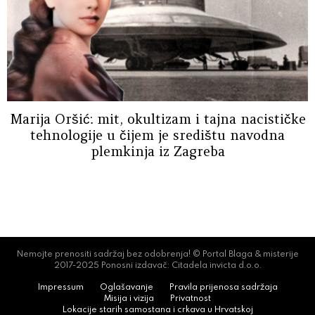
Marija Oršić: mit, okultizam i tajna nacističke
tehnologije u čijem je središtu navodna
plemkinja iz Zagreba
Nemojte prenositi sadržaj bez odobrenja! © Portal Blaga & misterije
2017-2025 Ponosni izdavač: Citadela invicta d.o.o.
Impressum
Oglašavanje
Pravila prijenosa sadržaja
Misija i vizija
Privatnost
Lokacije starih samostana i crkava u Hrvatskoj