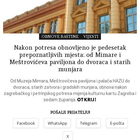
OBNOVE BAŠTINE
VIJESTI
Nakon potresa obnovljeno je pedesetak
prepoznatljivih mjesta: od Mimare i
Meštrovićeva paviljona do dvoraca i starih
munjara
Od Muzeja Mimara, Meštrovićeva paviljona i palača HAZU do
dvoraca, starih zatvora i gradskih munjara, obnova nakon
zagrebačkog i petrinjskog potresa mijenja kulturnu kartu Zagreba i
OTKRIJ!
sedam županija.
POŠALJI PRIJATELJU!
Facebook
WhatsApp
Telegram
E-pošta
X