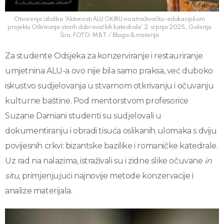
Otvorenje izložbe “Aktivnosti ALU OKIRU na istraživačko-edukacijskom
projektu Otkrivanje starih dubrovačkih katedrala” 2. srpnja 2025., Galerija
Šira, FOTO: M.B.T. / Blaga & misterije
Za studente Odsjeka za konzerviranje i restauriranje
umjetnina ALU-a ovo nije bila samo praksa, već duboko
iskustvo sudjelovanja u stvarnom otkrivanju i očuvanju
kulturne baštine. Pod mentorstvom profesorice
Suzane Damiani studenti su sudjelovali u
dokumentiranju i obradi tisuća oslikanih ulomaka s dviju
povijesnih crkvi: bizantske bazilike i romaničke katedrale.
Uz rad na nalazima, istraživali su i zidne slike očuvane
in
situ
, primjenjujući najnovije metode konzervacije i
analize materijala.