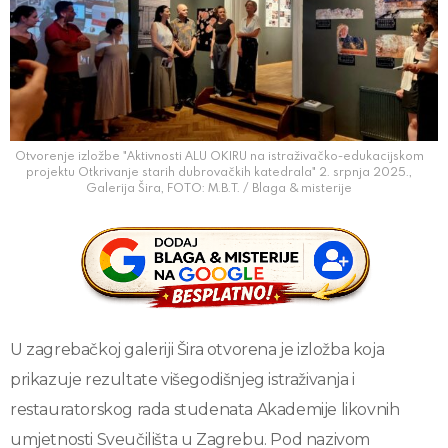
Otvorenje izložbe "Aktivnosti ALU OKIRU na istraživačko-edukacijskom
projektu Otkrivanje starih dubrovačkih katedrala" 2. srpnja 2025.,
Galerija Šira, FOTO: M.B.T. / Blaga & misterije
U zagrebačkoj galeriji Šira otvorena je izložba koja
prikazuje rezultate višegodišnjeg istraživanja i
restauratorskog rada studenata Akademije likovnih
umjetnosti Sveučilišta u Zagrebu. Pod nazivom