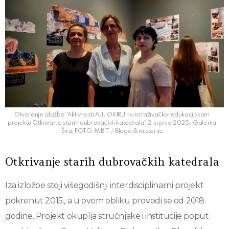
Otvorenje izložbe “Aktivnosti ALU OKIRU na istraživačko-edukacijskom
projektu Otkrivanje starih dubrovačkih katedrala” 2. srpnja 2025., Galerija
Šira, FOTO: M.B.T. / Blaga & misterije
Otkrivanje starih dubrovačkih katedrala
Iza izložbe stoji višegodišnji interdisciplinarni projekt
pokrenut 2015., a u ovom obliku provodi se od 2018.
godine. Projekt okuplja stručnjake i institucije poput