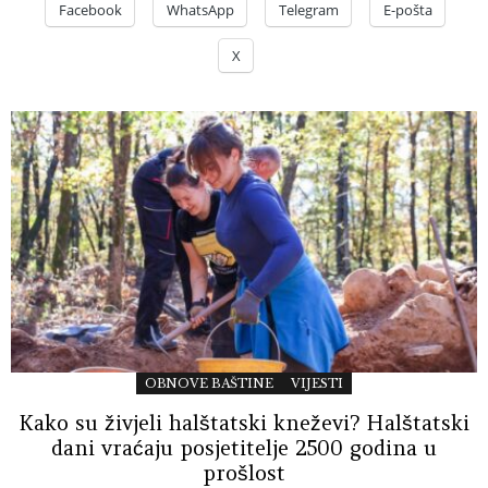
Facebook
WhatsApp
Telegram
E-pošta
X
OBNOVE BAŠTINE
VIJESTI
Kako su živjeli halštatski kneževi? Halštatski
dani vraćaju posjetitelje 2500 godina u
prošlost