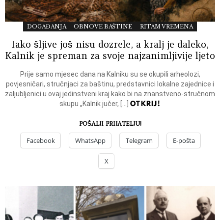
DOGAĐANJA
OBNOVE BAŠTINE
RITAM VREMENA
Iako šljive još nisu dozrele, a kralj je daleko,
Kalnik je spreman za svoje najzanimljivije ljeto
Prije samo mjesec dana na Kalniku su se okupili arheolozi,
povjesničari, stručnjaci za baštinu, predstavnici lokalne zajednice i
zaljubljenici u ovaj jedinstveni kraj kako bi na znanstveno-stručnom
OTKRIJ!
skupu „Kalnik jučer, […]
POŠALJI PRIJATELJU!
Facebook
WhatsApp
Telegram
E-pošta
X