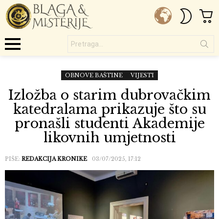
C
SWITC
SKIN
Pretraga...
Menu
OBNOVE BAŠTINE
VIJESTI
Izložba o starim dubrovačkim
katedralama prikazuje što su
pronašli studenti Akademije
likovnih umjetnosti
PIŠE:
REDAKCIJA KRONIKE
03/07/2025, 17:12