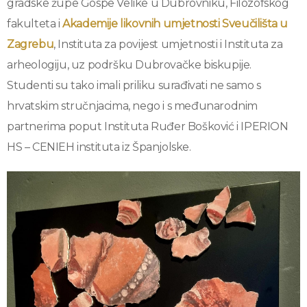
gradske župe Gospe Velike u Dubrovniku, Filozofskog
fakulteta i
Akademije likovnih umjetnosti Sveučilišta u
Zagrebu
, Instituta za povijest umjetnosti i Instituta za
arheologiju, uz podršku Dubrovačke biskupije.
Studenti su tako imali priliku surađivati ne samo s
hrvatskim stručnjacima, nego i s međunarodnim
partnerima poput Instituta Ruđer Bošković i IPERION
HS – CENIEH instituta iz Španjolske.