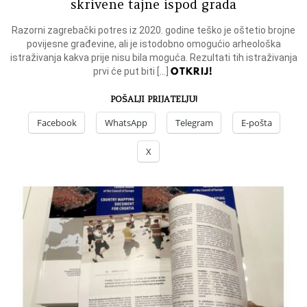
skrivene tajne ispod grada
Razorni zagrebački potres iz 2020. godine teško je oštetio brojne
povijesne građevine, ali je istodobno omogućio arheološka
istraživanja kakva prije nisu bila moguća. Rezultati tih istraživanja
OTKRIJ!
prvi će put biti […]
POŠALJI PRIJATELJU!
Facebook
WhatsApp
Telegram
E-pošta
X