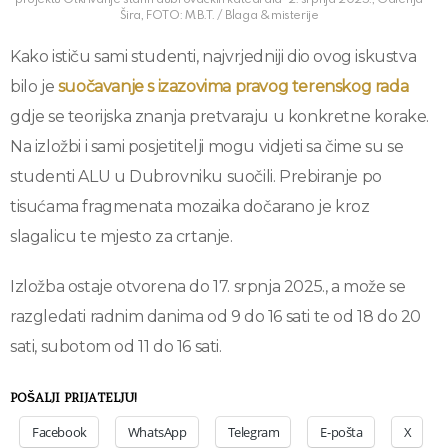
Šira, FOTO: M.B.T. / Blaga & misterije
Kako ističu sami studenti, najvrjedniji dio ovog iskustva
bilo je
suočavanje s izazovima pravog terenskog rada
gdje se teorijska znanja pretvaraju u konkretne korake.
Na izložbi i sami posjetitelji mogu vidjeti sa čime su se
studenti ALU u Dubrovniku suočili. Prebiranje po
tisućama fragmenata mozaika dočarano je kroz
slagalicu te mjesto za crtanje.
Izložba ostaje otvorena do 17. srpnja 2025., a može se
razgledati radnim danima od 9 do 16 sati te od 18 do 20
sati, subotom od 11 do 16 sati.
POŠALJI PRIJATELJU!
Facebook
WhatsApp
Telegram
E-pošta
X