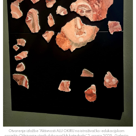
Otvorenje izložbe “Aktivnosti ALU OKIRU na istraživačko-edukacijskom
projektu Otkrivanje starih dubrovačkih katedrala” 2. srpnja 2025., Galerija