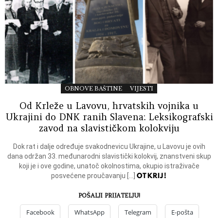
OBNOVE BAŠTINE
VIJESTI
Od Krleže u Lavovu, hrvatskih vojnika u
Ukrajini do DNK ranih Slavena: Leksikografski
zavod na slavističkom kolokviju
Dok rat i dalje određuje svakodnevicu Ukrajine, u Lavovu je ovih
dana održan 33. međunarodni slavistički kolokvij, znanstveni skup
koji je i ove godine, unatoč okolnostima, okupio istraživače
OTKRIJ!
posvećene proučavanju […]
POŠALJI PRIJATELJU!
Facebook
WhatsApp
Telegram
E-pošta