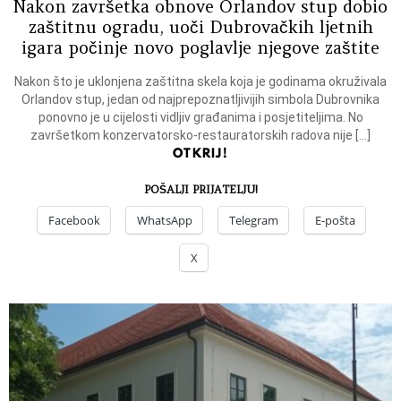
Nakon završetka obnove Orlandov stup dobio
zaštitnu ogradu, uoči Dubrovačkih ljetnih
igara počinje novo poglavlje njegove zaštite
Nakon što je uklonjena zaštitna skela koja je godinama okruživala
Orlandov stup, jedan od najprepoznatljivijih simbola Dubrovnika
ponovno je u cijelosti vidljiv građanima i posjetiteljima. No
završetkom konzervatorsko-restauratorskih radova nije […]
OTKRIJ!
POŠALJI PRIJATELJU!
Facebook
WhatsApp
Telegram
E-pošta
X