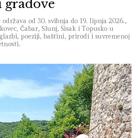
i gradove
 održava od 30. svibnja do 19. lipnja 2026.,
akovec, Čabar, Slunj, Sisak i Topusko u
azbi, poeziji, baštini, prirodi i suvremenoj
tnosti.