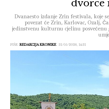
dvorce 
Dvanaesto izdanje Zrin festivala, koje se
povezat će Zrin, Karlovac, Ozalj, Č
jedinstvenu kulturnu cjelinu posvećenu gl
umje
PIŠE:
REDAKCIJA KRONIKE
31/05/2026, 14:31