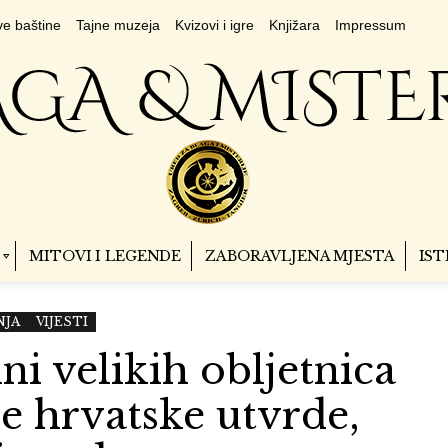
e baštine
Tajne muzeja
Kvizovi i igre
Knjižara
Impressum
MITOVI I LEGENDE
ZABORAVLJENA MJESTA
IST
NJA
VIJESTI
ini velikih obljetnica
e hrvatske utvrde,