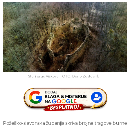
Stari grad Viškovci FOTO: Dario Zastavnik
Požeško-slavonska županija skriva brojne tragove burne