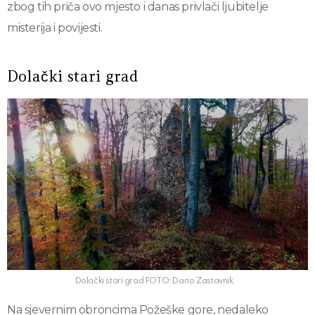
zbog tih priča ovo mjesto i danas privlači ljubitelje
misterija i povijesti.
Dolački stari grad
Dolački stari grad FOTO: Dario Zastavnik
Na sjevernim obroncima Požeške gore, nedaleko