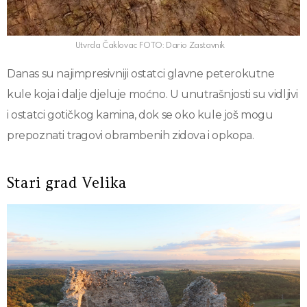
Utvrda Čaklovac FOTO: Dario Zastavnik
Danas su najimpresivniji ostatci glavne peterokutne
kule koja i dalje djeluje moćno. U unutrašnjosti su vidljivi
i ostatci gotičkog kamina, dok se oko kule još mogu
prepoznati tragovi obrambenih zidova i opkopa.
Stari grad Velika