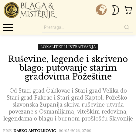
C
SWITC
SKIN
Pretraga...
Menu
LOKALITETI I ISTRAŽIVANJA
Ruševine, legende i skriveno
blago: putovanje starim
gradovima Požeštine
Od Stari grad Čaklovac i Stari grad Velika do
Stari grad Pakrac i Stari grad Kaptol, Požeško-
slavonska županija skriva ruševine utvrda
povezane s Osmanlijama, viteškim redovima,
legendama o blagu i burnom prošlošću Slavonije
PIŠE:
DARKO ANTOLKOVIĆ
20/05/2026, 07:20