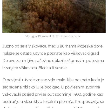
Stari grad Viškovci FOTO: Dario Zastavnik
Južno od sela Viškovaca, među šumama Požeške gore,
nalaze se ostatci utvrde poznate kao Viškovački grad.
Do ove zanimljive ruševine dolazi se šumskim putevima
iz smjera Viškovaca, Blacka ili Vesele.
O povijesti utvrde zna se vrlo malo. Nije poznato kada je
sagrađena niti tko ju je podigao. U povijesnim izvorima
viškovački posjed prvi se put spominje 1400. godine kao
područje u vlasništvu lokalnih plemića. Pretpostavlja se