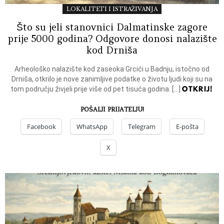
LOKALITETI I ISTRAŽIVANJA
Što su jeli stanovnici Dalmatinske zagore
prije 5000 godina? Odgovore donosi nalazište
kod Drniša
Arheološko nalazište kod zaseoka Grcići u Badnju, istočno od
Drniša, otkrilo je nove zanimljive podatke o životu ljudi koji su na
OTKRIJ!
tom području živjeli prije više od pet tisuća godina. […]
POŠALJI PRIJATELJU!
Facebook
WhatsApp
Telegram
E-pošta
X