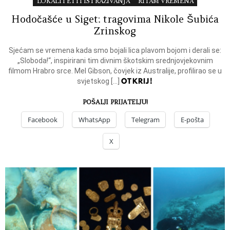
LOKALITETI I ISTRAŽIVANJA
RITAM VREMENA
Hodočašće u Siget: tragovima Nikole Šubića
Zrinskog
Sjećam se vremena kada smo bojali lica plavom bojom i derali se:
„Sloboda!“, inspirirani tim divnim škotskim srednjovjekovnim
filmom Hrabro srce. Mel Gibson, čovjek iz Australije, profilirao se u
OTKRIJ!
svjetskog […]
POŠALJI PRIJATELJU!
Facebook
WhatsApp
Telegram
E-pošta
X