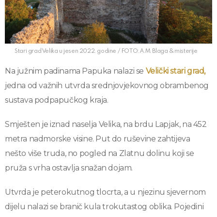
Stari grad Velika u jesen 2022. godine / FOTO: A.M. Blaga & misterije
Na južnim padinama Papuka nalazi se
Velički stari grad,
jedna od važnih utvrda srednjovjekovnog obrambenog
sustava podpapučkog kraja.
Smješten je iznad naselja Velika, na brdu Lapjak, na 452
metra nadmorske visine. Put do ruševine zahtijeva
nešto više truda, no pogled na Zlatnu dolinu koji se
pruža s vrha ostavlja snažan dojam.
Utvrda je peterokutnog tlocrta, a u njezinu sjevernom
dijelu nalazi se branič kula trokutastog oblika. Pojedini