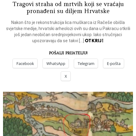
Tragovi straha od mrtvih koji se vraćaju
pronađeni su diljem Hrvatske
Nakon što je rekonstrukcija lica muškarca iz Račeše obišla
svjetske medije, hrvatski arheolozi ovih su dana u Pakracu otkrili
još jedan neobičan srednjovjekovni ukop. Iako stručnjaci
OTKRIJ!
upozoravaju da se takvi […]
POŠALJI PRIJATELJU!
Facebook
WhatsApp
Telegram
E-pošta
X