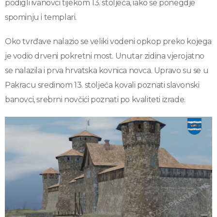
podigli ivanovci tijekom 13. stoljeća, iako se ponegdje
spominju i templari.
Oko tvrđave nalazio se veliki vodeni opkop preko kojega
je vodio drveni pokretni most. Unutar zidina vjerojatno
se nalazila i prva hrvatska kovnica novca. Upravo su se u
Pakracu sredinom 13. stoljeća kovali poznati slavonski
banovci, srebrni novčići poznati po kvaliteti izrade.