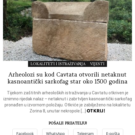
LOKALITETI I ISTRAŽIVANJA
VIJESTI
Arheolozi su kod Cavtata otvorili netaknut
kasnoantički sarkofag star oko 1500 godina
Tijekom zaštitnih arheoloških istraživanja u Cavtatu otkriven je
iznimno rijedak nalaz – netaknut i zabrtvljen kasnoantički sarkofag
pronađen u izvornom položaju. Otkriće je zabilježeno na lokalitetu
OTKRIJ!
Zorina 8, unutar nekropole […]
POŠALJI PRIJATELJU!
Facebook
WhatsApp
Telegram
E-pošta