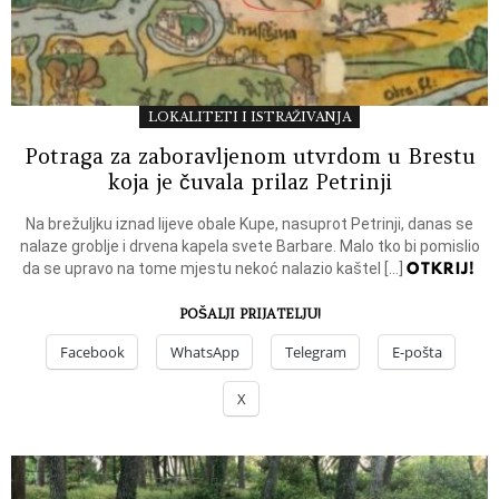
LOKALITETI I ISTRAŽIVANJA
Potraga za zaboravljenom utvrdom u Brestu
koja je čuvala prilaz Petrinji
Na brežuljku iznad lijeve obale Kupe, nasuprot Petrinji, danas se
nalaze groblje i drvena kapela svete Barbare. Malo tko bi pomislio
OTKRIJ!
da se upravo na tome mjestu nekoć nalazio kaštel […]
POŠALJI PRIJATELJU!
Facebook
WhatsApp
Telegram
E-pošta
X