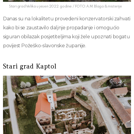
Stari grad Velika u jesen 2022. godine / FOTO: A.M. Blaga & misterije
Danas su na lokalitetu provedeni konzervatorski zahvati
kako bi se zaustavilo daljnje propadanje i omogućio
siguran obilazak posjetiteljima koji žele upoznati bogatu
povijest Požeško-slavonske županije.
Stari grad Kaptol