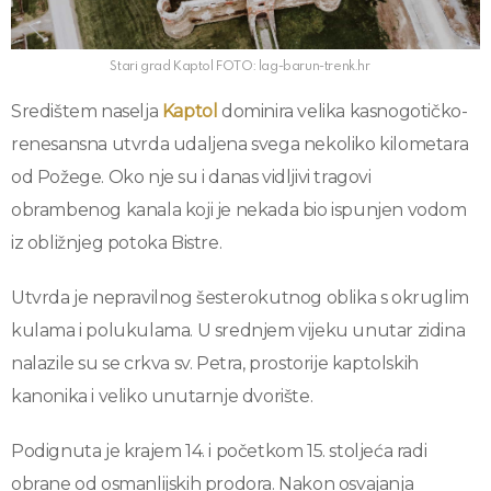
Stari grad Kaptol FOTO: lag-barun-trenk.hr
Središtem naselja
Kaptol
dominira velika kasnogotičko-
renesansna utvrda udaljena svega nekoliko kilometara
od Požege. Oko nje su i danas vidljivi tragovi
obrambenog kanala koji je nekada bio ispunjen vodom
iz obližnjeg potoka Bistre.
Utvrda je nepravilnog šesterokutnog oblika s okruglim
kulama i polukulama. U srednjem vijeku unutar zidina
nalazile su se crkva sv. Petra, prostorije kaptolskih
kanonika i veliko unutarnje dvorište.
Podignuta je krajem 14. i početkom 15. stoljeća radi
obrane od osmanlijskih prodora. Nakon osvajanja