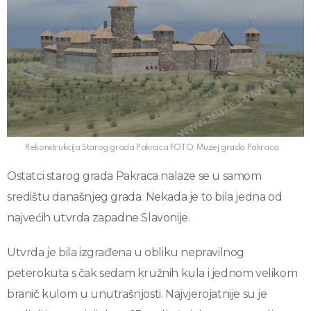
Rekonstrukcija Starog grada Pakraca FOTO: Muzej grada Pakraca
Ostatci starog grada Pakraca nalaze se u samom
središtu današnjeg grada. Nekada je to bila jedna od
najvećih utvrda zapadne Slavonije.
Utvrda je bila izgrađena u obliku nepravilnog
peterokuta s čak sedam kružnih kula i jednom velikom
branič kulom u unutrašnjosti. Najvjerojatnije su je