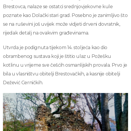
Brestovca, nalaze se ostatci srednjovjekovne kule
poznate kao Dolački stari grad. Posebno je zanimljivo što
se na ruševini još uvijek može vidjeti drveni dovratnik,
rijedak detalj na ovakvim građevinama.
Utvrda je podignuta tijekom 14. stoljeća kao dio
obrambenog sustava koji je štitio ulaz u Požešku
kotlinu u vrijeme sve češćih osmanlijskih provala. Prvo je
bila u vlasništvu obitelji Brestovačkih, a kasnije obitelji
Dežević Cerničkih.