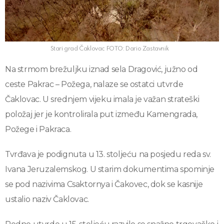
Stari grad Čaklovac FOTO: Dario Zastavnik
Na strmom brežuljku iznad sela Dragović, južno od
ceste Pakrac – Požega, nalaze se ostatci utvrde
Čaklovac. U srednjem vijeku imala je važan strateški
položaj jer je kontrolirala put između Kamengrada,
Požege i Pakraca.
Tvrđava je podignuta u 13. stoljeću na posjedu reda sv.
Ivana Jeruzalemskog. U starim dokumentima spominje
se pod nazivima Csaktornya i Čakovec, dok se kasnije
ustalio naziv Čaklovac.