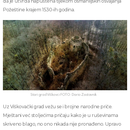
da je utvrda napuštena tijekom osmanlijskih osvajanja
Požeštine krajem 1530-ih godina.
Stari grad Viškovci FOTO: Dario Zastavnik
Uz Viškovački grad vežu se i brojne narodne priče.
Mještani već stoljećima pričaju kako je u ruševinama
skriveno blago, no ono nikada nije pronađeno. Upravo