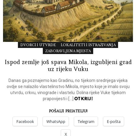
DVORCI I UTVRDE
LOKALITETI I ISTRAŽIVANJA
ZABORAVLJENA MJESTA
Ispod zemlje još spava Mikola, izgubljeni grad
uz rijeku Vuku
Danas ga poznajemo kao Gradinu, no tijekom srednjega vijeka
ovdje se nalazilo vlastelinstvo Mikola, mjesto koje je imalo svoju
utvrdu, crkvu, vinograde i vlastelu. Dolina rijeke Vuke tijekom
OTKRIJ!
prapovijesti i […]
POŠALJI PRIJATELJU!
Facebook
WhatsApp
Telegram
E-pošta
X