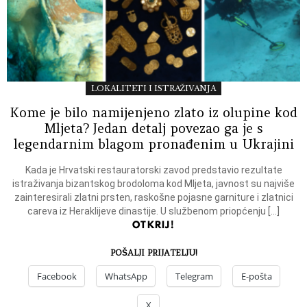
LOKALITETI I ISTRAŽIVANJA
Kome je bilo namijenjeno zlato iz olupine kod
Mljeta? Jedan detalj povezao ga je s
legendarnim blagom pronađenim u Ukrajini
Kada je Hrvatski restauratorski zavod predstavio rezultate
istraživanja bizantskog brodoloma kod Mljeta, javnost su najviše
zainteresirali zlatni prsten, raskošne pojasne garniture i zlatnici
careva iz Heraklijeve dinastije. U službenom priopćenju […]
OTKRIJ!
POŠALJI PRIJATELJU!
Facebook
WhatsApp
Telegram
E-pošta
X