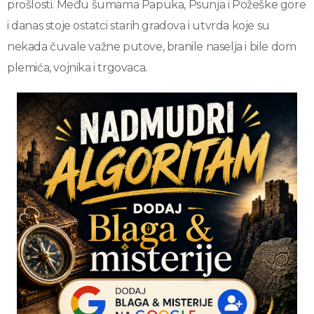
prošlosti. Među šumama Papuka, Psunja i Požeške gore
i danas stoje ostatci starih gradova i utvrda koje su
nekada čuvale važne putove, branile naselja i bile dom
plemića, vojnika i trgovaca.