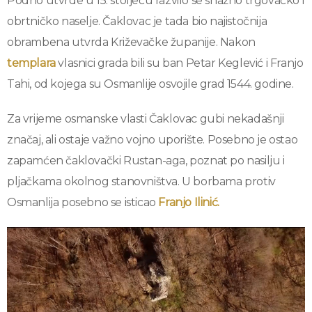
Podno utvrde u 15. stoljeću razvilo se snažno trgovačko i
obrtničko naselje. Čaklovac je tada bio najistočnija
obrambena utvrda Križevačke županije. Nakon
templara
vlasnici grada bili su ban Petar Keglević i Franjo
Tahi, od kojega su Osmanlije osvojile grad 1544. godine.
Za vrijeme osmanske vlasti Čaklovac gubi nekadašnji
značaj, ali ostaje važno vojno uporište. Posebno je ostao
zapamćen čaklovački Rustan-aga, poznat po nasilju i
pljačkama okolnog stanovništva. U borbama protiv
Osmanlija posebno se isticao
Franjo Ilinić.