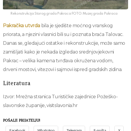
Rekonstrukcija Starog grada Pakraca FOTO: Muzej grada Pakraca
Pakračka utvrda
bila je sjedište moćnog vranskog
priorata, a njezini vlasnici bili su i poznata braća Talovac.
Danas se, gledajući ostatke i rekonstrukcije, može samo
zamišljati kako je nekada izgledao srednjovjekovni
Pakrac – velika kamena tvrđava okružena vodom,
drveni mostovi, vitezovi i sajmovi ispred gradskih zidina.
Literatura
Izvor: Mrežna stranica Turističke zajednice Požeško-
slavonske županije, visitslavonia.hr
POŠALJI PRIJATELJU!
Facebook
WhatsApp
Telegram
E-pošta
X