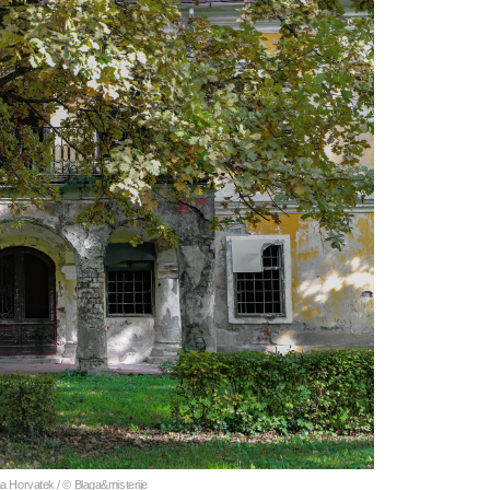
na Horvatek /
©
Blaga&misterije