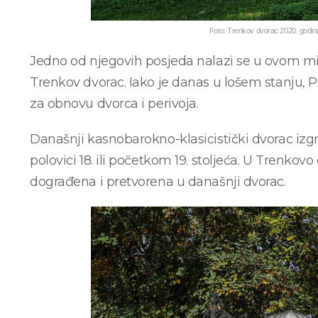
Foto: Trenkov dvorac 2020. godina
Jedno od njegovih posjeda nalazi se u ovom m
Trenkov dvorac. Iako je danas u lošem stanju, 
za obnovu dvorca i perivoja.
Današnji kasnobarokno-klasicistički dvorac izg
polovici 18. ili početkom 19. stoljeća. U Trenkovo
dograđena i pretvorena u današnji dvorac.