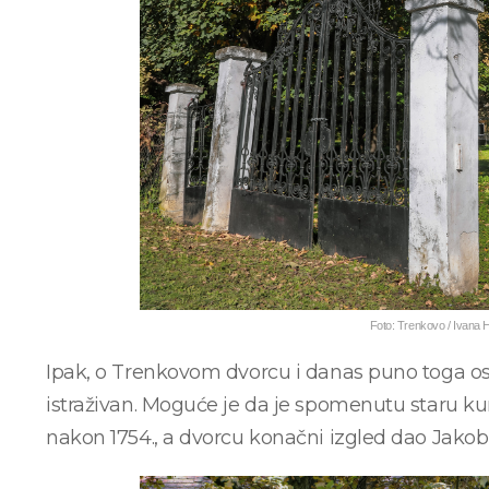
Foto: Trenkovo / Ivana 
Ipak, o Trenkovom dvorcu i danas puno toga osta
istraživan. Moguće je da je spomenutu staru kur
nakon 1754., a dvorcu konačni izgled dao Jakob g