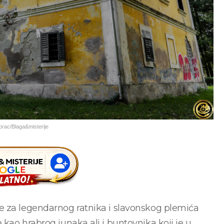
orac/Blaga&misterije
e za legendarnog ratnika i slavonskog plemića
kao hrabrog junaka ali i buntovnika koji je u