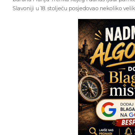
Slavoniji u 18. stoljeću posjedovao nekoliko velik