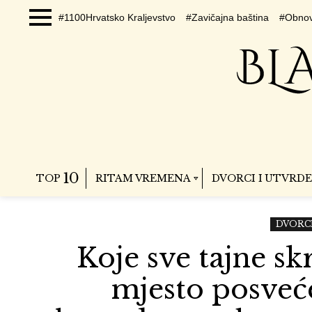
#1100Hrvatsko Kraljevstvo
#Zavičajna baština
#Obnov
Menu
10
TOP
RITAM VREMENA
DVORCI I UTVRDE
DVORCI
Koje sve tajne s
mjesto posveć