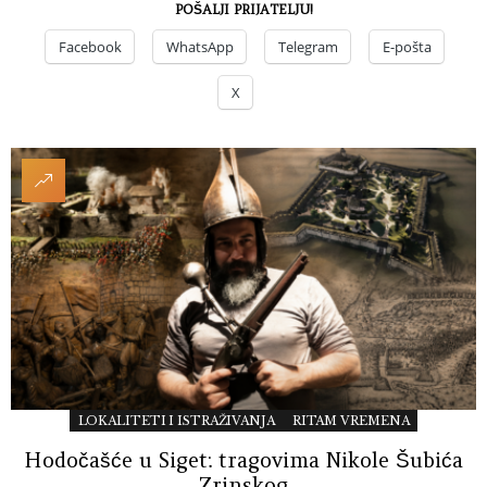
POŠALJI PRIJATELJU!
Facebook
WhatsApp
Telegram
E-pošta
X
LOKALITETI I ISTRAŽIVANJA
RITAM VREMENA
Hodočašće u Siget: tragovima Nikole Šubića
Zrinskog