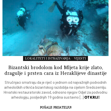
LOKALITETI I ISTRAŽIVANJA
VIJESTI
Bizantski brodolom kod Mljeta krije zlato,
dragulje i prsten cara iz Heraklijeve dinastije
Stručnjaci smatraju da je riječ o jednom od najvažnijih podvodnih
arheoloških otkrića bizantskog razdoblja na cijelom Sredozemlju.
Hrvatski restauratorski zavod, odnosno njegov Odjel za podvodnu
OTKRIJ!
arheologiju, posljednjih 19 godina sustavno […]
POŠALJI PRIJATELJU!