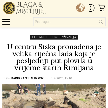
C
SWITC
SKIN
Pretraga...
Menu
LOKALITETI I ISTRAŽIVANJA
U centru Siska pronađena je
velika riječna lađa koja je
posljednji put plovila u
vrijeme starih Rimljana
PIŠE:
DARKO ANTOLKOVIĆ
30/08/2025, 15:40