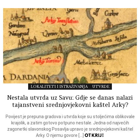
LOKALITETI I ISTRAŽIVANJA
UTVRDE
Nestala utvrda uz Savu: Gdje se danas nalazi
tajanstveni srednjovjekovni kaštel Arky?
Povijest je prepuna gradova i utvrda koje su stoljećima oblikovale
krajolik, a zatim gotovo potpuno nestale. Jedna od najvećih
zagonetki slavonskog Posavlja upravo je srednjovjekovni kaštel
OTKRIJ!
Arky. O njemu govore […]