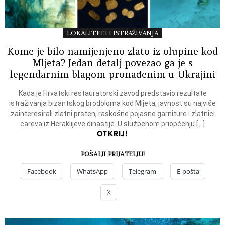
LOKALITETI I ISTRAŽIVANJA
Kome je bilo namijenjeno zlato iz olupine kod
Mljeta? Jedan detalj povezao ga je s
legendarnim blagom pronađenim u Ukrajini
Kada je Hrvatski restauratorski zavod predstavio rezultate
istraživanja bizantskog brodoloma kod Mljeta, javnost su najviše
zainteresirali zlatni prsten, raskošne pojasne garniture i zlatnici
careva iz Heraklijeve dinastije. U službenom priopćenju […]
OTKRIJ!
POŠALJI PRIJATELJU!
Facebook
WhatsApp
Telegram
E-pošta
X