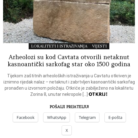
LOKALITETI I ISTRAŽIVANJA
VIJESTI
Arheolozi su kod Cavtata otvorili netaknut
kasnoantički sarkofag star oko 1500 godina
Tijekom zaštitnih arheoloških istraživanja u Cavtatu otkriven je
iznimno rijedak nalaz – netaknut i zabrtvljen kasnoantički sarkofag
pronađen u izvornom položaju. Otkriće je zabilježeno na lokalitetu
OTKRIJ!
Zorina 8, unutar nekropole […]
POŠALJI PRIJATELJU!
Facebook
WhatsApp
Telegram
E-pošta
X