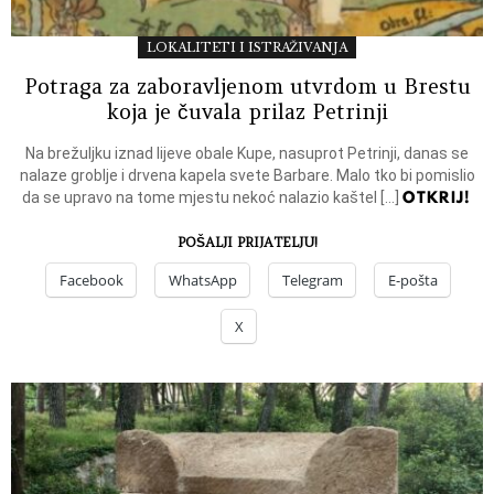
LOKALITETI I ISTRAŽIVANJA
Potraga za zaboravljenom utvrdom u Brestu
koja je čuvala prilaz Petrinji
Na brežuljku iznad lijeve obale Kupe, nasuprot Petrinji, danas se
nalaze groblje i drvena kapela svete Barbare. Malo tko bi pomislio
OTKRIJ!
da se upravo na tome mjestu nekoć nalazio kaštel […]
POŠALJI PRIJATELJU!
Facebook
WhatsApp
Telegram
E-pošta
X