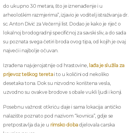
do ukupno 30 metara, što je iznenađenje i u
arheološkim razmjerima”, izjavio je voditelj istraživanja dr.
sc. Anton Divić za Večernji list. Dodao je kako je riječ o
lokalnoj brodogradnji specifičnoj za savski sliv, a do sada
su poznata svega četiri broda ovog tipa, od kojih je ovaj
najveći i najbolje očuvan.
Izrađena najvjerojatnije od hrastovine,
lađa je služila za
prijevoz teškog tereta
i to u količini od nekoliko
desetaka tona. Dok su nizvodno korištena vesla,
uzvodno su ovakve brodove s obale vukli ljudi i konji.
Posebnu važnost otkriću daje i sama lokacija: antičko
nalazište poznato pod nazivom “kovnica”, gdje se
pretpostavlja da je u
rimsko doba
djelovala carska