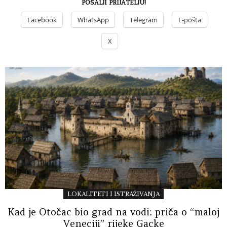
POŠALJI PRIJATELJU!
Facebook
WhatsApp
Telegram
E-pošta
X
LOKALITETI I ISTRAŽIVANJA
Kad je Otočac bio grad na vodi: priča o “maloj
Veneciji” rijeke Gacke