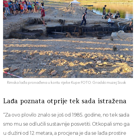
Rimska lađa pronađena u koritu rijeke Kupe FOTO: Gradski muzej Sisak
Lađa poznata otprije tek sada istražena
“Za ovo plovilo znalo se još od 1985. godine, no tek sada
smo mu se odlučili sustavnije posvetiti. Otkopali smo ga
u dužini od 12 metara, a procjena je da se lađa prostire