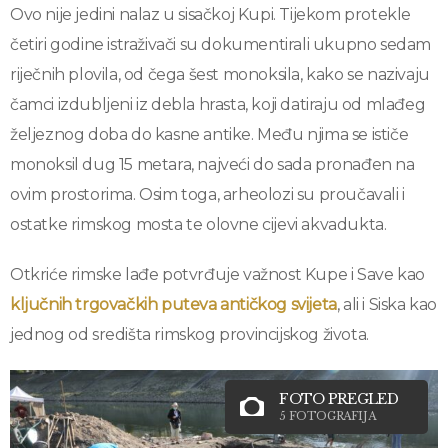
Ovo nije jedini nalaz u sisačkoj Kupi. Tijekom protekle
četiri godine istraživači su dokumentirali ukupno sedam
riječnih plovila, od čega šest monoksila, kako se nazivaju
čamci izdubljeni iz debla hrasta, koji datiraju od mlađeg
željeznog doba do kasne antike. Među njima se ističe
monoksil dug 15 metara, najveći do sada pronađen na
ovim prostorima. Osim toga, arheolozi su proučavali i
ostatke rimskog mosta te olovne cijevi akvadukta.
Otkriće rimske lađe potvrđuje važnost Kupe i Save kao
ključnih trgovačkih puteva antičkog svijeta
, ali i Siska kao
jednog od središta rimskog provincijskog života.
FOTO PREGLED
5 FOTOGRAFIJA