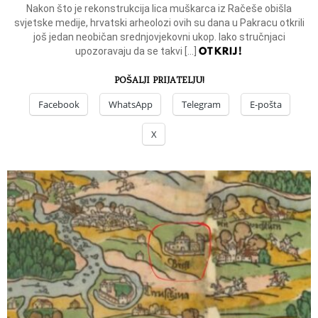
Nakon što je rekonstrukcija lica muškarca iz Račeše obišla
svjetske medije, hrvatski arheolozi ovih su dana u Pakracu otkrili
još jedan neobičan srednjovjekovni ukop. Iako stručnjaci
OTKRIJ!
upozoravaju da se takvi […]
POŠALJI PRIJATELJU!
Facebook
WhatsApp
Telegram
E-pošta
X