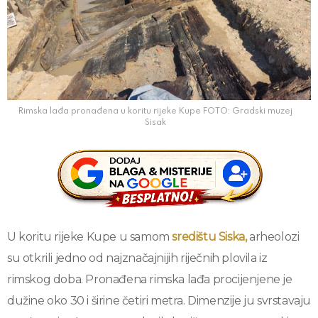
Rimska lađa pronađena u koritu rijeke Kupe FOTO: Gradski muzej
Sisak
U koritu rijeke Kupe u samom
središtu Siska,
arheolozi
su otkrili jedno od najznačajnijih riječnih plovila iz
rimskog doba. Pronađena rimska lađa procijenjene je
dužine oko 30 i širine četiri metra. Dimenzije ju svrstavaju