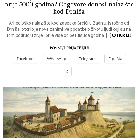
prije 5000 godina? Odgovore donosi nalazište
kod Drniša
Arheološko nalazište kod zaseoka Grcići u Badnju, istočno od
Drniša, otkrilo je nove zanimljive podatke o životu ljudi koji su na
OTKRIJ!
tom području živjeli prije više od pet tisuća godina. […]
POŠALJI PRIJATELJU!
Facebook
WhatsApp
Telegram
E-pošta
X