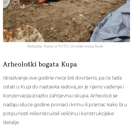
Nalazište “kovnica” FOTO: Gradski muzej Sisak
Arheološki bogata Kupa
Istraživanje ove godine neće biti dovršeno, pa će lađa
ostati u Kupi do nastavka radova, jer je njeno vađenje i
konzervacija izrazito zahtjevna i skupa. Arheolozi se
nadaju iduće godine pronaći i krmu ili pramac kako bi u
potpunosti rekonstruirali veličinu i konstrukcijske
detalje.