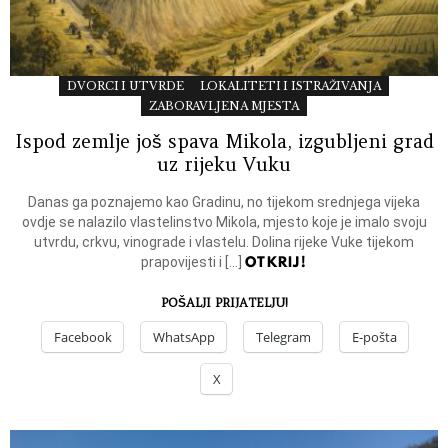
DVORCI I UTVRDE
LOKALITETI I ISTRAŽIVANJA
ZABORAVLJENA MJESTA
Ispod zemlje još spava Mikola, izgubljeni grad
uz rijeku Vuku
Danas ga poznajemo kao Gradinu, no tijekom srednjega vijeka
ovdje se nalazilo vlastelinstvo Mikola, mjesto koje je imalo svoju
utvrdu, crkvu, vinograde i vlastelu. Dolina rijeke Vuke tijekom
OTKRIJ!
prapovijesti i […]
POŠALJI PRIJATELJU!
Facebook
WhatsApp
Telegram
E-pošta
X