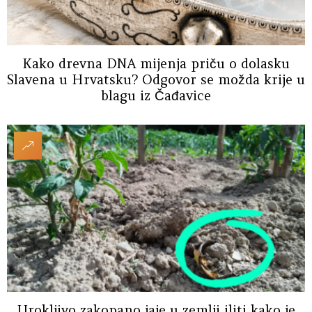
Kako drevna DNA mijenja priču o dolasku
Slavena u Hrvatsku? Odgovor se možda krije u
blagu iz Čađavice
Urokljivo zakopano jaje u zemlji iliti kako je