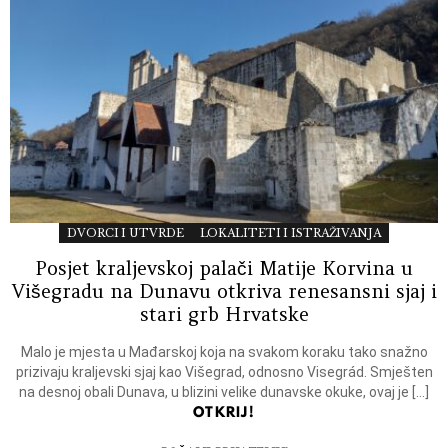
DVORCI I UTVRDE
LOKALITETI I ISTRAŽIVANJA
Posjet kraljevskoj palači Matije Korvina u
Višegradu na Dunavu otkriva renesansni sjaj i
stari grb Hrvatske
Malo je mjesta u Mađarskoj koja na svakom koraku tako snažno
prizivaju kraljevski sjaj kao Višegrad, odnosno Visegrád. Smješten
na desnoj obali Dunava, u blizini velike dunavske okuke, ovaj je […]
OTKRIJ!