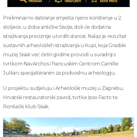
Preliminarno datiranje smješta njeno korištenje u 2.
stoljeće, u doba antičke Siscije, dok će dodatna
istraživanja preciznije utvrditi starost. Nalaz je rezultat
sustavnih arheoloških istraživanja u Kupi, koja Gradski
muzej Sisak već četiri godine provodi u suradnji s
tvrtkom NavArchos i francuskim Centrom Camille
Jullian, specijaliziranim za podvodnu arheologiju.
U projektu sudjeluju i Arheološki muzej u Zagrebu,
Hrvatski restauratorski zavod, tvrtka Ipso Facto te
Ronilački klub Sisak.