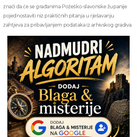
znači da će se građanima Požeško-slavonske županije
pojednostaviti niz praktičnih pitanja u rješavanju
zahtjeva za pribavljanjem podataka iz arhivskog gradiva.