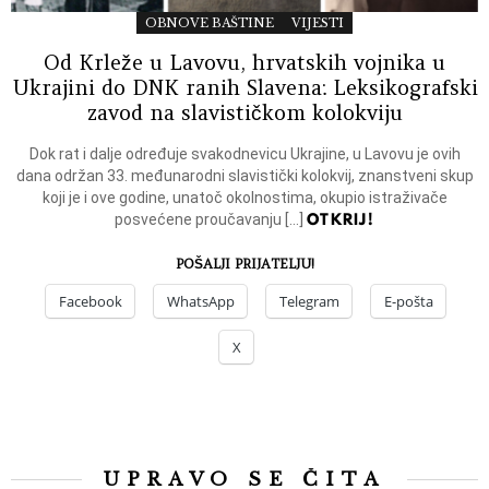
OBNOVE BAŠTINE
VIJESTI
Od Krleže u Lavovu, hrvatskih vojnika u
Ukrajini do DNK ranih Slavena: Leksikografski
zavod na slavističkom kolokviju
Dok rat i dalje određuje svakodnevicu Ukrajine, u Lavovu je ovih
dana održan 33. međunarodni slavistički kolokvij, znanstveni skup
koji je i ove godine, unatoč okolnostima, okupio istraživače
OTKRIJ!
posvećene proučavanju […]
POŠALJI PRIJATELJU!
Facebook
WhatsApp
Telegram
E-pošta
X
UPRAVO SE ČITA