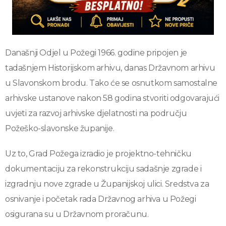
Današnji Odjel u Požegi 1966. godine pripojen je
tadašnjem Historijskom arhivu, danas Državnom arhivu
u Slavonskom brodu. Tako će se osnutkom samostalne
arhivske ustanove nakon 58 godina stvoriti odgovarajući
uvjeti za razvoj arhivske djelatnosti na području
Požeško-slavonske županije.
Uz to, Grad Požega izradio je projektno-tehničku
dokumentaciju za rekonstrukciju sadašnje zgrade i
izgradnju nove zgrade u Županijskoj ulici. Sredstva za
osnivanje i početak rada Državnog arhiva u Požegi
osigurana su u Državnom proračunu.