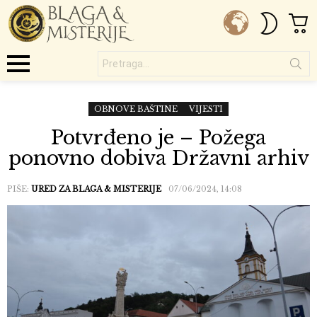
C
SWITC
SKIN
Pretraga...
Menu
OBNOVE BAŠTINE
VIJESTI
Potvrđeno je – Požega
ponovno dobiva Državni arhiv
PIŠE:
URED ZA BLAGA & MISTERIJE
07/06/2024, 14:08