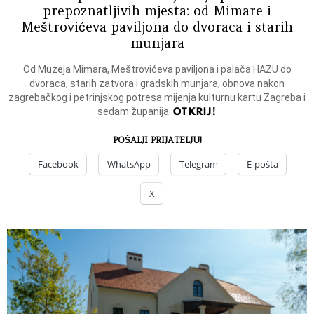
prepoznatljivih mjesta: od Mimare i
Meštrovićeva paviljona do dvoraca i starih
munjara
Od Muzeja Mimara, Meštrovićeva paviljona i palača HAZU do
dvoraca, starih zatvora i gradskih munjara, obnova nakon
zagrebačkog i petrinjskog potresa mijenja kulturnu kartu Zagreba i
OTKRIJ!
sedam županija.
POŠALJI PRIJATELJU!
Facebook
WhatsApp
Telegram
E-pošta
X