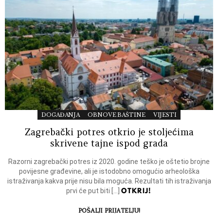
DOGAĐANJA
OBNOVE BAŠTINE
VIJESTI
Zagrebački potres otkrio je stoljećima
skrivene tajne ispod grada
Razorni zagrebački potres iz 2020. godine teško je oštetio brojne
povijesne građevine, ali je istodobno omogućio arheološka
istraživanja kakva prije nisu bila moguća. Rezultati tih istraživanja
OTKRIJ!
prvi će put biti […]
POŠALJI PRIJATELJU!