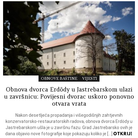
OBNOVE BAŠTINE
VIJESTI
Obnova dvorca Erdödy u Jastrebarskom ulazi
u završnicu: Povijesni dvorac uskoro ponovno
otvara vrata
Nakon desetljeća propadanja i višegodišnjih zahtjevnih
konzervatorsko-restauratorskih radova, obnova dvorca Erdödy u
Jastrebarskom ušla je u završnu fazu. Grad Jastrebarsko ovih je
OTKRIJ!
dana objavio nove fotografije koje pokazuju koliko je […]