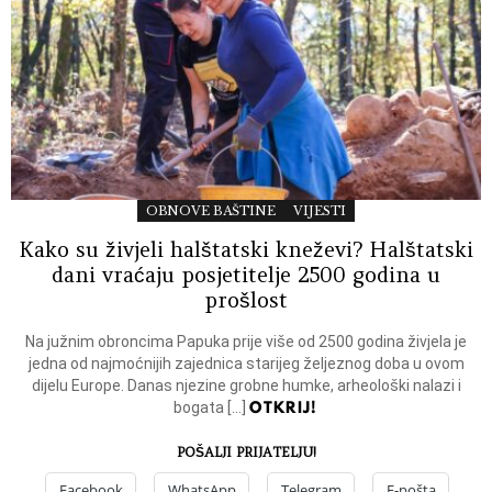
OBNOVE BAŠTINE
VIJESTI
Kako su živjeli halštatski kneževi? Halštatski
dani vraćaju posjetitelje 2500 godina u
prošlost
Na južnim obroncima Papuka prije više od 2500 godina živjela je
jedna od najmoćnijih zajednica starijeg željeznog doba u ovom
dijelu Europe. Danas njezine grobne humke, arheološki nalazi i
OTKRIJ!
bogata […]
POŠALJI PRIJATELJU!
Facebook
WhatsApp
Telegram
E-pošta