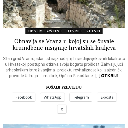
OBNOVE BAŠTINE
UTVRDE
VIJESTI
Obnavlja se Vrana u kojoj su se čuvale
krunidbene insignije hrvatskih kraljeva
Stari grad Vrana, jedan od najznačajnijih srednjovjekovnih lokaliteta
u Hrvatskoj, postupno otkriva svoju bogatu prošlost. Zahvaljujući
arheološkim istraživanjima i projektu revitalizacije koji zajednički
OTKRIJ!
provode Udruga Toma Ilirik, Općina Pakoštane i […]
POŠALJI PRIJATELJU!
Facebook
WhatsApp
Telegram
E-pošta
X