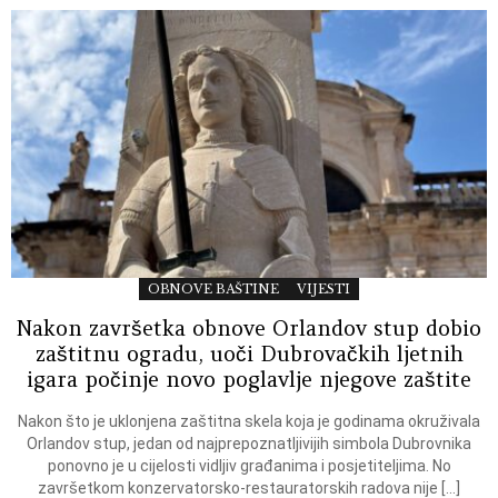
OBNOVE BAŠTINE
VIJESTI
Nakon završetka obnove Orlandov stup dobio
zaštitnu ogradu, uoči Dubrovačkih ljetnih
igara počinje novo poglavlje njegove zaštite
Nakon što je uklonjena zaštitna skela koja je godinama okruživala
Orlandov stup, jedan od najprepoznatljivijih simbola Dubrovnika
ponovno je u cijelosti vidljiv građanima i posjetiteljima. No
završetkom konzervatorsko-restauratorskih radova nije […]