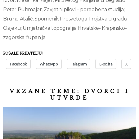
Izvor: Krasanka Majer, Pil Svetog Florijana u Legradu;
Petar Puhmajer, Zavjetni pilovi – poredbena studija;
Bruno Atalić, Spomenik Presvetoga Trojstva u gradu
Osijeku; Umjetnička topografija Hrvatske- Krapinsko-
zagorska županija
POŠALJI PRIJATELJU!
Facebook
WhatsApp
Telegram
E-pošta
X
VEZANE TEME:
DVORCI I
UTVRDE