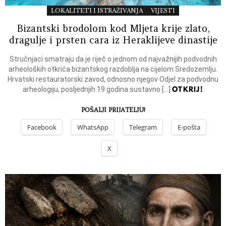
LOKALITETI I ISTRAŽIVANJA
VIJESTI
Bizantski brodolom kod Mljeta krije zlato,
dragulje i prsten cara iz Heraklijeve dinastije
Stručnjaci smatraju da je riječ o jednom od najvažnijih podvodnih
arheoloških otkrića bizantskog razdoblja na cijelom Sredozemlju.
Hrvatski restauratorski zavod, odnosno njegov Odjel za podvodnu
OTKRIJ!
arheologiju, posljednjih 19 godina sustavno […]
POŠALJI PRIJATELJU!
Facebook
WhatsApp
Telegram
E-pošta
X