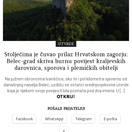
UTVRDE
Stoljećima je čuvao prilaz Hrvatskom zagorju:
Belec-grad skriva burnu povijest kraljevskih
darovnica, sporova i plemićkih obitelji
Na južnim obroncima Ivanščice, oko tri i pol kilometra sjeverno od
današnjeg naselja Belec, uzdižu se ostatci srednjovjekovne utvrde
koja je tijekom svoje povijesti bila poznata pod dva imena. U […]
OTKRIJ!
POŠALJI PRIJATELJU!
Facebook
WhatsApp
Telegram
E-pošta
X