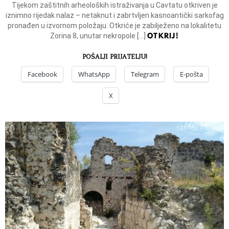
Tijekom zaštitnih arheoloških istraživanja u Cavtatu otkriven je
iznimno rijedak nalaz – netaknut i zabrtvljen kasnoantički sarkofag
pronađen u izvornom položaju. Otkriće je zabilježeno na lokalitetu
OTKRIJ!
Zorina 8, unutar nekropole […]
POŠALJI PRIJATELJU!
Facebook
WhatsApp
Telegram
E-pošta
X