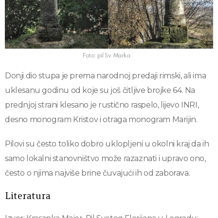
Foto: pil Sv. Marka
Donji dio stupa je prema narodnoj predaji rimski, ali ima
uklesanu godinu od koje su još čitljive brojke 64. Na
prednjoj strani klesano je rustično raspelo, lijevo INRI,
desno monogram Kristov i otraga monogram Marijin.
Pilovi su često toliko dobro uklopljeni u okolni kraj da ih
samo lokalni stanovništvo može razaznati i upravo ono,
često o njima najviše brine čuvajući ih od zaborava.
Literatura