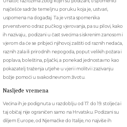
Unatoč razlozima zbog kojih su podizani, ti spomenici
najčešće sadrže temeljnu poruku koja je, ustvari,
uspomena na događaj. Ta je vrsta spomenika
prvenstveno odraz pučkog vjerovanja, pa su pilovi, kako
ih nazivaju, podizani u čast svecima s iskrenim zanosom i
vjerom da će se pribjeći njihovoj zaštiti od raznih nedaća,
raznih zala ili prirodnih nepogoda, poput velikih požara i
poplava, boleština, pljački, a ponekad jednostavno kao
pokazatelj traženja utjehe u vjeri i molitvi i zazivanju
božje pomoći u svakodnevnom životu.
Nasljeđe vremena
Većina ih je podignuta u razdoblju od 17. do 19. stoljeća i
taj običaj nije ograničen samo na Hrvatsku. Podizani su
diljem Europe, od Njemačke do Italije, no najviše ih