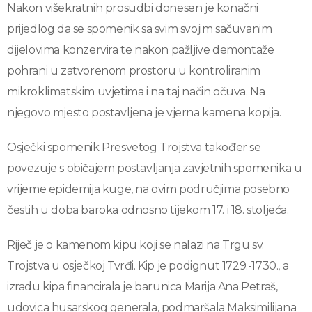
Nakon višekratnih prosudbi donesen je konačni
prijedlog da se spomenik sa svim svojim sačuvanim
dijelovima konzervira te nakon pažljive demontaže
pohrani u zatvorenom prostoru u kontroliranim
mikroklimatskim uvjetima i na taj način očuva. Na
njegovo mjesto postavljena je vjerna kamena kopija.
Osječki spomenik Presvetog Trojstva također se
povezuje s običajem postavljanja zavjetnih spomenika u
vrijeme epidemija kuge, na ovim područjima posebno
čestih u doba baroka odnosno tijekom 17. i 18. stoljeća.
Riječ je o kamenom kipu koji se nalazi na Trgu sv.
Trojstva u osječkoj Tvrđi. Kip je podignut 1729.-1730., a
izradu kipa financirala je barunica Marija Ana Petraš,
udovica husarskog generala, podmaršala Maksimilijana