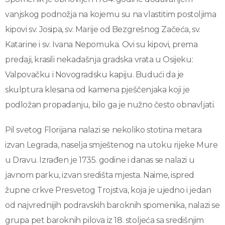
vanjskog podnožja na kojemu su na vlastitim postoljima
kipovi sv. Josipa, sv. Marije od Bezgrešnog Začeća, sv.
Katarine i sv. Ivana Nepomuka. Ovi su kipovi, prema
predaji, krasili nekadašnja gradska vrata u Osijeku:
Valpovačku i Novogradsku kapiju. Budući da je
skulptura klesana od kamena pješčenjaka koji je
podložan propadanju, bilo ga je nužno često obnavljati.
Pil svetog Florijana nalazi se nekoliko stotina metara
izvan Legrada, naselja smještenog na utoku rijeke Mure
u Dravu. Izrađen je 1735. godine i danas se nalazi u
javnom parku, izvan središta mjesta. Naime, ispred
župne crkve Presvetog Trojstva, koja je ujedno i jedan
od najvrednijih podravskih baroknih spomenika, nalazi se
grupa pet baroknih pilova iz 18. stoljeća sa središnjim