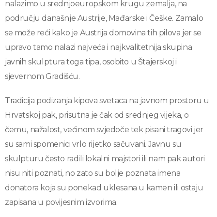
nalazimo u srednjoeuropskom krugu zemalja, na
području današnje Austrije, Mađarske i Češke. Zamalo
se može reći kako je Austrija domovina tih pilova jer se
upravo tamo nalazi najveća i najkvalitetnija skupina
javnih skulptura toga tipa, osobito u Štajerskoj i
sjevernom Gradišću.
Tradicija podizanja kipova svetaca na javnom prostoru u
Hrvatskoj pak, prisutna je čak od srednjeg vijeka, o
čemu, nažalost, većinom svjedoče tek pisani tragovi jer
su sami spomenici vrlo rijetko sačuvani. Javnu su
skulpturu često radili lokalni majstori ili nam pak autori
nisu niti poznati, no zato su bolje poznata imena
donatora koja su ponekad uklesana u kamen ili ostaju
zapisana u povijesnim izvorima.