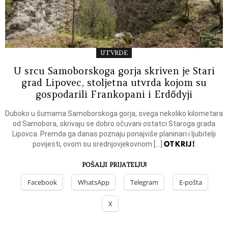
UTVRDE
U srcu Samoborskoga gorja skriven je Stari
grad Lipovec, stoljetna utvrda kojom su
gospodarili Frankopani i Erdődyji
Duboko u šumama Samoborskoga gorja, svega nekoliko kilometara
od Samobora, skrivaju se dobro očuvani ostatci Staroga grada
Lipovca. Premda ga danas poznaju ponajviše planinari i ljubitelji
OTKRIJ!
povijesti, ovom su srednjovjekovnom […]
POŠALJI PRIJATELJU!
Facebook
WhatsApp
Telegram
E-pošta
X