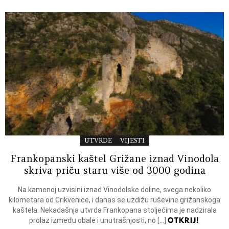
UTVRDE
VIJESTI
Frankopanski kaštel Grižane iznad Vinodola
skriva priču staru više od 3000 godina
Na kamenoj uzvisini iznad Vinodolske doline, svega nekoliko
kilometara od Crikvenice, i danas se uzdižu ruševine grižanskoga
kaštela. Nekadašnja utvrda Frankopana stoljećima je nadzirala
OTKRIJ!
prolaz između obale i unutrašnjosti, no […]