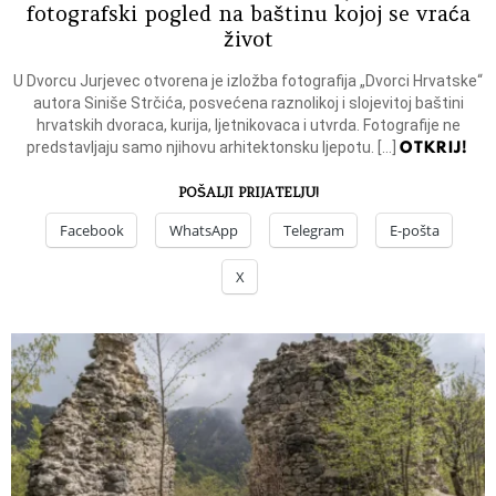
fotografski pogled na baštinu kojoj se vraća
život
U Dvorcu Jurjevec otvorena je izložba fotografija „Dvorci Hrvatske“
autora Siniše Strčića, posvećena raznolikoj i slojevitoj baštini
hrvatskih dvoraca, kurija, ljetnikovaca i utvrda. Fotografije ne
OTKRIJ!
predstavljaju samo njihovu arhitektonsku ljepotu. […]
POŠALJI PRIJATELJU!
Facebook
WhatsApp
Telegram
E-pošta
X