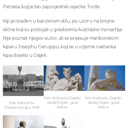
Petraša, koji je bio zapovjednik osječke Tvrđe.
Kip je izrađen u baroknom stilu, po uzoru na brojne
slične koji su postojali u gradovima Austrijske monarhije.
Nije poznat njegov autor, ali se pripisuje mariborskom
kiparu Josephu Geruppu, koji se u vrijeme nastanka
kipa doselio u Osijek.
Foto: Kužni pil u Osijeku,
Foto: Kužni pil u Osijeku,
detalj/Osijek – grad
detalj/Osijek – grad
Foto: kužni pil Sv.
kulture
kulture
Trojstva na trgu u Tvrđi