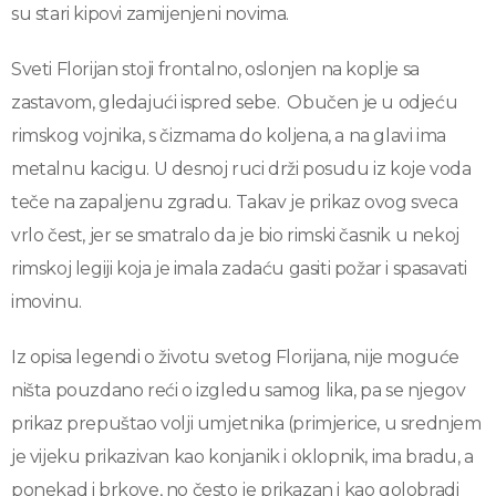
su stari kipovi zamijenjeni novima.
Sveti Florijan stoji frontalno, oslonjen na koplje sa
zastavom, gledajući ispred sebe. Obučen je u odjeću
rimskog vojnika, s čizmama do koljena, a na glavi ima
metalnu kacigu. U desnoj ruci drži posudu iz koje voda
teče na zapaljenu zgradu. Takav je prikaz ovog sveca
vrlo čest, jer se smatralo da je bio rimski časnik u nekoj
rimskoj legiji koja je imala zadaću gasiti požar i spasavati
imovinu.
Iz opisa legendi o životu svetog Florijana, nije moguće
ništa pouzdano reći o izgledu samog lika, pa se njegov
prikaz prepuštao volji umjetnika (primjerice, u srednjem
je vijeku prikazivan kao konjanik i oklopnik, ima bradu, a
ponekad i brkove, no često je prikazan i kao golobradi