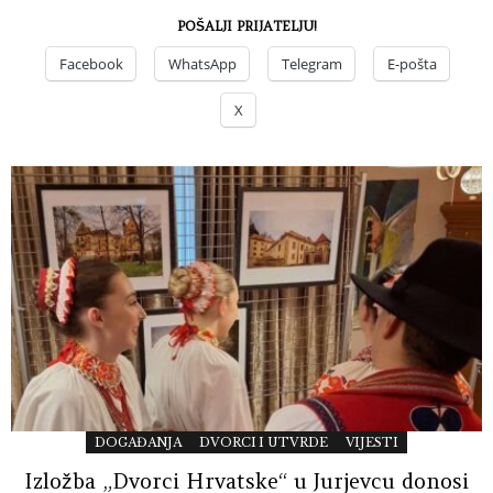
POŠALJI PRIJATELJU!
Facebook
WhatsApp
Telegram
E-pošta
X
DOGAĐANJA
DVORCI I UTVRDE
VIJESTI
Izložba „Dvorci Hrvatske“ u Jurjevcu donosi