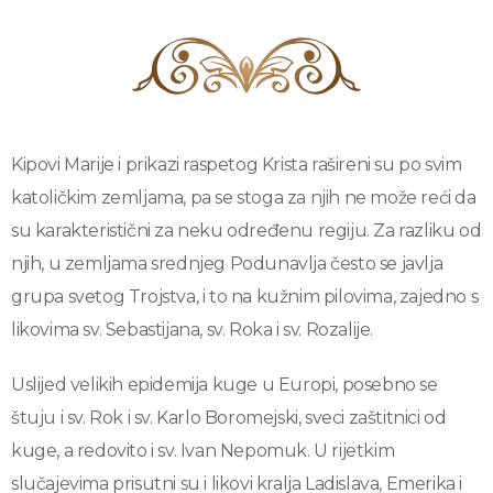
Kipovi Marije i prikazi raspetog Krista rašireni su po svim
katoličkim zemljama, pa se stoga za njih ne može reći da
su karakteristični za neku određenu regiju. Za razliku od
njih, u zemljama srednjeg Podunavlja često se javlja
grupa svetog Trojstva, i to na kužnim pilovima, zajedno s
likovima sv. Sebastijana, sv. Roka i sv. Rozalije.
Uslijed velikih epidemija kuge u Europi, posebno se
štuju i sv. Rok i sv. Karlo Boromejski, sveci zaštitnici od
kuge, a redovito i sv. Ivan Nepomuk. U rijetkim
slučajevima prisutni su i likovi kralja Ladislava, Emerika i