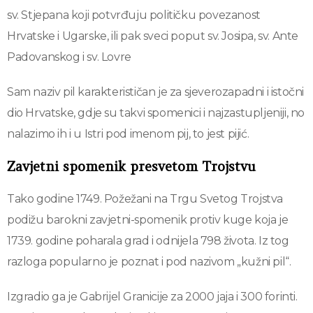
sv. Stjepana koji potvrđuju političku povezanost
Hrvatske i Ugarske, ili pak sveci poput sv. Josipa, sv. Ante
Padovanskog i sv. Lovre
Sam naziv pil karakterističan je za sjeverozapadni i istočni
dio Hrvatske, gdje su takvi spomenici i najzastupljeniji, no
nalazimo ih i u Istri pod imenom pij, to jest pijić.
Zavjetni spomenik presvetom Trojstvu
Tako godine 1749. Požežani na Trgu Svetog Trojstva
podižu barokni zavjetni-spomenik protiv kuge koja je
1739. godine poharala grad i odnijela 798 života. Iz tog
razloga popularno je poznat i pod nazivom „kužni pil“.
Izgradio ga je Gabrijel Granicije za 2000 jaja i 300 forinti.