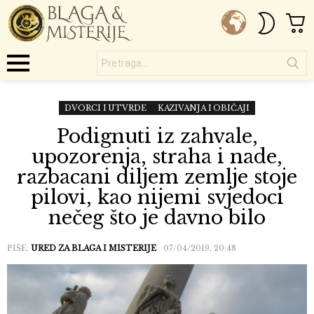
C
SWITC
SKIN
Pretraga...
Menu
DVORCI I UTVRDE
KAZIVANJA I OBIČAJI
Podignuti iz zahvale,
upozorenja, straha i nade,
razbacani diljem zemlje stoje
pilovi, kao nijemi svjedoci
nečeg što je davno bilo
PIŠE:
URED ZA BLAGA I MISTERIJE
07/04/2019, 20:48