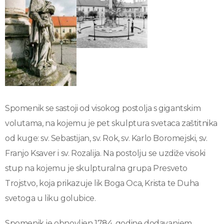
Spomenik se sastoji od visokog postolja s gigantskim
volutama, na kojemu je pet skulptura svetaca zaštitnika
od kuge: sv. Sebastijan, sv. Rok, sv. Karlo Boromejski, sv.
Franjo Ksaver i sv. Rozalija. Na postolju se uzdiže visoki
stup na kojemu je skulpturalna grupa Presveto
Trojstvo, koja prikazuje lik Boga Oca, Krista te Duha
svetoga u liku golubice.
Spomenik je obnovljen 1784. godine dodavanjem