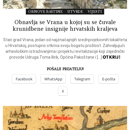
OBNOVE BAŠTINE
UTVRDE
VIJESTI
Obnavlja se Vrana u kojoj su se čuvale
krunidbene insignije hrvatskih kraljeva
Stari grad Vrana, jedan od najznačajnijih srednjovjekovnih lokaliteta
u Hrvatskoj, postupno otkriva svoju bogatu prošlost. Zahvaljujući
arheološkim istraživanjima i projektu revitalizacije koji zajednički
OTKRIJ!
provode Udruga Toma Ilirik, Općina Pakoštane i […]
POŠALJI PRIJATELJU!
Facebook
WhatsApp
Telegram
E-pošta
X