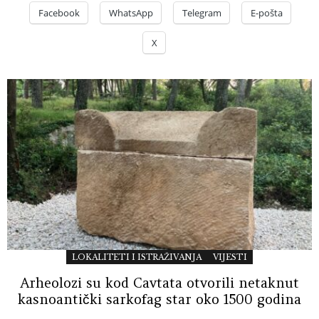
Facebook
WhatsApp
Telegram
E-pošta
X
LOKALITETI I ISTRAŽIVANJA
VIJESTI
Arheolozi su kod Cavtata otvorili netaknut
kasnoantički sarkofag star oko 1500 godina