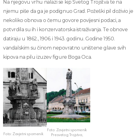
Na njegovu vrhu nalazi se kip Svetog Trojstva te na
njemu piše da ga je podignuo Grad. Požeški pil doživio je
nekoliko obnova o čemu govore povijesni podaci, a
potvrdila su ih i konzervatorska istraživanja. Te obnove
datiraju u 1862., 1906. i 1943. godinu. Godine 1950.
vandalskim su činom nepovratno uništene glave svih
kipova na pilu izuzev figure Boga Oca.
Foto: Zavjetni spomenik
Foto: Zavjetni spomenik
Presvetog Trojstva,