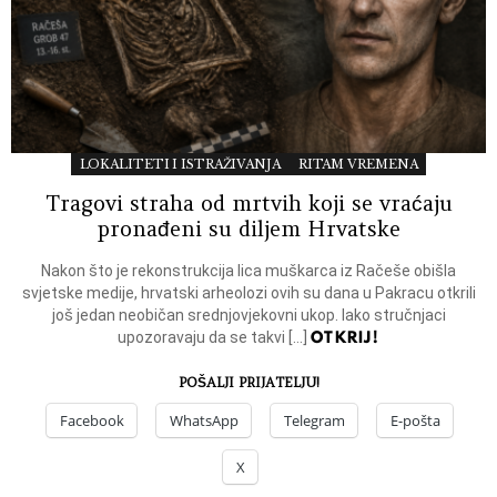
LOKALITETI I ISTRAŽIVANJA
RITAM VREMENA
Tragovi straha od mrtvih koji se vraćaju
pronađeni su diljem Hrvatske
Nakon što je rekonstrukcija lica muškarca iz Račeše obišla
svjetske medije, hrvatski arheolozi ovih su dana u Pakracu otkrili
još jedan neobičan srednjovjekovni ukop. Iako stručnjaci
OTKRIJ!
upozoravaju da se takvi […]
POŠALJI PRIJATELJU!
Facebook
WhatsApp
Telegram
E-pošta
X