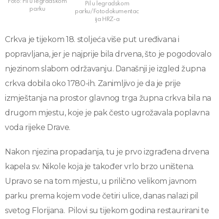
Foto: Pil u legradskom
Pil u legradskom
parku
parku/Fotodokumentac
ija HRZ-a
Crkva je tijekom 18. stoljeća više put uređivana i
popravljana, jer je najprije bila drvena, što je pogodovalo
njezinom slabom održavanju. Današnji je izgled župna
crkva dobila oko 1780-ih. Zanimljivo je da je prije
izmještanja na prostor glavnog trga župna crkva bila na
drugom mjestu, koje je pak često ugrožavala poplavna
voda rijeke Drave.
Nakon njezina propadanja, tu je prvo izgrađena drvena
kapela sv. Nikole koja je također vrlo brzo uništena.
Upravo se na tom mjestu, u prilično velikom javnom
parku prema kojem vode četiri ulice, danas nalazi pil
svetog Florijana. Pilovi su tijekom godina restaurirani te