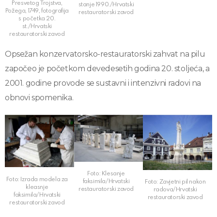
Presvetog Trojstva,
stanje 1990./Hrvatski
Požega, 1749, fotografija
restauratorski zavod
s početka 20.
st./Hrvatski
restauratorski zavod
Opsežan konzervatorsko-restauratorski zahvat na pilu
započeo je početkom devedesetih godina 20. stoljeća, a
2001. godine provode se sustavni i intenzivni radovi na
obnovi spomenika.
Foto: Klesanje
Foto: Izrada modela za
faksimila/Hrvatski
Foto: Zavjetni pil nakon
kleasnje
restauratorski zavod
radova/Hrvatski
faksimila/Hrvatski
restauratorski zavod
restauratorski zavod