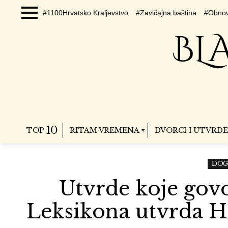
#1100Hrvatsko Kraljevstvo
#Zavičajna baština
#Obnov
Menu
10
TOP
RITAM VREMENA
DVORCI I UTVRDE
DOG
Utvrde koje govo
Leksikona utvrda H