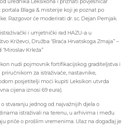
n od urednika Leksikona i priznati povjesničar
k portala Blaga & misterije koji je poznat po
ske. Razgovor će moderirati dr. sc. Dejan Pernjak.
istraživački i umjetnički rad HAZU-a u
uštvo Križevci, Družba “Braća Hrvatskoga Zmaja” –
 “Miroslav Krleža”
kon nudi pojmovnik fortifikacijskog graditeljstva i
priručnikom za istraživače, nastavnike,
igodom posjetitelji moći kupiti Leksikon utvrda
na cijena iznosi 69 eura).
e o stvaranju jednog od najvažnijih djela o
godinama istraživali na terenu, u arhivima i među
čaju priče o prošlim vremenima. Ulaz na događaj je