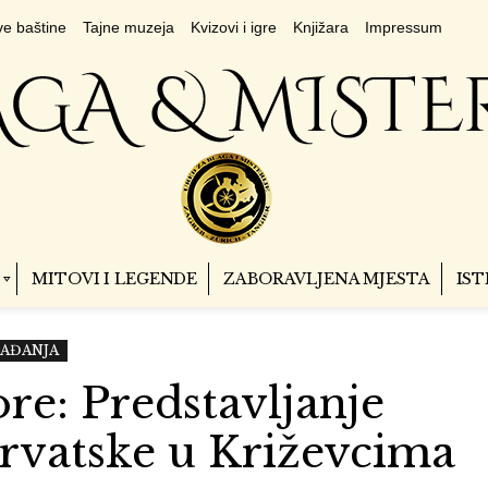
e baštine
Tajne muzeja
Kvizovi i igre
Knjižara
Impressum
MITOVI I LEGENDE
ZABORAVLJENA MJESTA
IST
AĐANJA
re: Predstavljanje
rvatske u Križevcima