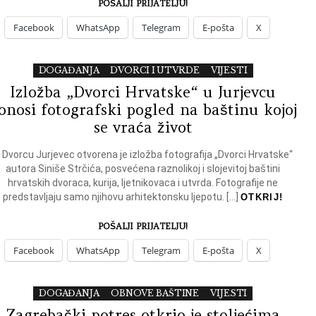
POŠALJI PRIJATELJU!
Facebook
WhatsApp
Telegram
E-pošta
X
DOGAĐANJA
DVORCI I UTVRDE
VIJESTI
Izložba „Dvorci Hrvatske“ u Jurjevcu
onosi fotografski pogled na baštinu kojoj
se vraća život
 Dvorcu Jurjevec otvorena je izložba fotografija „Dvorci Hrvatske“
autora Siniše Strčića, posvećena raznolikoj i slojevitoj baštini
hrvatskih dvoraca, kurija, ljetnikovaca i utvrda. Fotografije ne
predstavljaju samo njihovu arhitektonsku ljepotu. […]
OTKRIJ!
POŠALJI PRIJATELJU!
Facebook
WhatsApp
Telegram
E-pošta
X
DOGAĐANJA
OBNOVE BAŠTINE
VIJESTI
Zagrebački potres otkrio je stoljećima