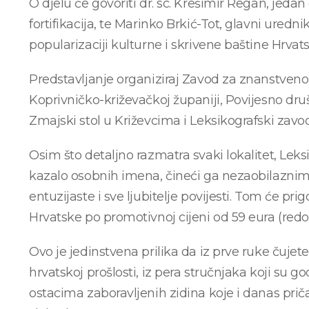
O djelu će govoriti dr. sc. Krešimir Regan, jeda
fortifikacija, te Marinko Brkić-Tot, glavni uredni
popularizaciji kulturne i skrivene baštine Hrvat
Predstavljanje organiziraj Zavod za znanstveno
Koprivničko-križevačkoj županiji, Povijesno dr
Zmajski stol u Križevcima i Leksikografski zavod
Osim što detaljno razmatra svaki lokalitet, Leksi
kazalo osobnih imena, čineći ga nezaobilaznim 
entuzijaste i sve ljubitelje povijesti. Tom će pr
Hrvatske po promotivnoj cijeni od 59 eura (redov
Ovo je jedinstvena prilika da iz prve ruke čujet
hrvatskoj prošlosti, iz pera stručnjaka koji su 
ostacima zaboravljenih zidina koje i danas pri