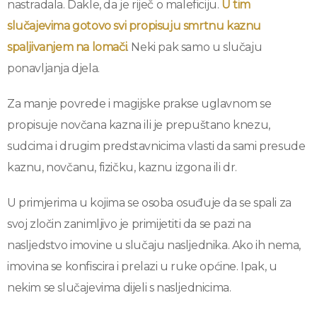
nastradala. Dakle, da je riječ o maleficiju.
U tim
slučajevima gotovo svi propisuju smrtnu kaznu
spaljivanjem na lomači
. Neki pak samo u slučaju
ponavljanja djela.
Za manje povrede i magijske prakse uglavnom se
propisuje novčana kazna ili je prepuštano knezu,
sudcima i drugim predstavnicima vlasti da sami presude
kaznu, novčanu, fizičku, kaznu izgona ili dr.
U primjerima u kojima se osoba osuđuje da se spali za
svoj zločin zanimljivo je primijetiti da se pazi na
nasljedstvo imovine u slučaju nasljednika. Ako ih nema,
imovina se konfiscira i prelazi u ruke općine. Ipak, u
nekim se slučajevima dijeli s nasljednicima.