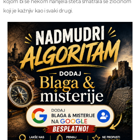
kojom bi se nekom nanijela šteta smatrala se zločinom
koji je kažnjiv kao i svaki drugi.