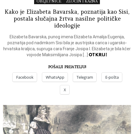
OBLJETNICE
ZLOČIN I KAZNA
Kako je Elizabeta Bavarska, poznatija kao Sisi,
postala slučajna žrtva nasilne političke
ideologije
Elizabeta Bavarska, punog imena Elizabeta Amalija Eugenija,
poznatija pod nadimkom Sisi bila je austrijska carica i ugarsko-
hrvatska kraljica, supruga cara Franje Josipa I. Elizabeta je bila kćer
OTKRIJ!
vojvode Maksimilijana Josipa […]
POŠALJI PRIJATELJU!
Facebook
WhatsApp
Telegram
E-pošta
X