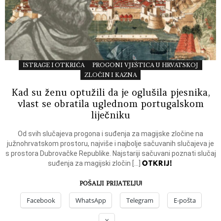
ISTRAGE I OTKRIĆA
PROGONI VJEŠTICA U HRVATSKOJ
ZLOČIN I KAZNA
Kad su ženu optužili da je oglušila pjesnika,
vlast se obratila uglednom portugalskom
liječniku
Od svih slučajeva progona i suđenja za magijske zločine na
južnohrvatskom prostoru, najviše i najbolje sačuvanih slučajeva je
s prostora Dubrovačke Republike. Najstariji sačuvani poznati slučaj
OTKRIJ!
suđenja za magijski zločin […]
POŠALJI PRIJATELJU!
Facebook
WhatsApp
Telegram
E-pošta