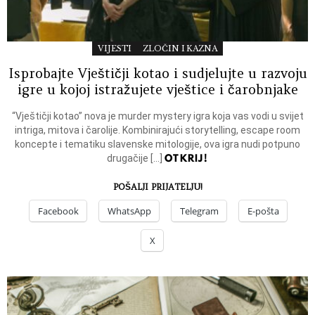
VIJESTI
ZLOČIN I KAZNA
Isprobajte Vještičji kotao i sudjelujte u razvoju
igre u kojoj istražujete vještice i čarobnjake
“Vještičji kotao” nova je murder mystery igra koja vas vodi u svijet
intriga, mitova i čarolije. Kombinirajući storytelling, escape room
koncepte i tematiku slavenske mitologije, ova igra nudi potpuno
OTKRIJ!
drugačije […]
POŠALJI PRIJATELJU!
Facebook
WhatsApp
Telegram
E-pošta
X