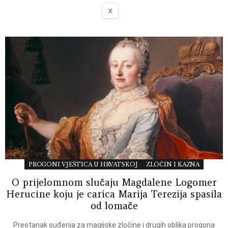
X
PROGONI VJEŠTICA U HRVATSKOJ
ZLOČIN I KAZNA
O prijelomnom slučaju Magdalene Logomer
Herucine koju je carica Marija Terezija spasila
od lomače
Prestanak suđenja za magijske zločine i drugih oblika progona