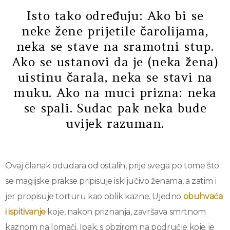
Isto tako određuju: Ako bi se
neke žene prijetile čarolijama,
neka se stave na sramotni stup.
Ako se ustanovi da je (neka žena)
uistinu čarala, neka se stavi na
muku. Ako na muci prizna: neka
se spali. Sudac pak neka bude
uvijek razuman.
Ovaj članak odudara od ostalih, prije svega po tome što
se magijske prakse pripisuje isključivo ženama, a zatim i
jer propisuje torturu kao oblik kazne. Ujedno
obuhvaća
i ispitivanje
koje, nakon priznanja, završava smrtnom
kaznom na lomači. Ipak, s obzirom na područje koje je