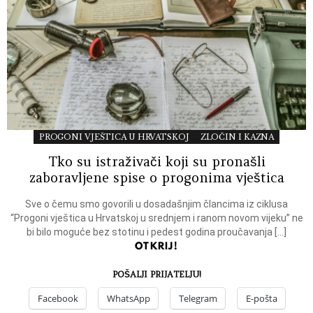
PROGONI VJEŠTICA U HRVATSKOJ
ZLOČIN I KAZNA
Tko su istraživači koji su pronašli
zaboravljene spise o progonima vještica
Sve o čemu smo govorili u dosadašnjim člancima iz ciklusa
“Progoni vještica u Hrvatskoj u srednjem i ranom novom vijeku” ne
bi bilo moguće bez stotinu i pedest godina proučavanja […]
OTKRIJ!
POŠALJI PRIJATELJU!
Facebook
WhatsApp
Telegram
E-pošta