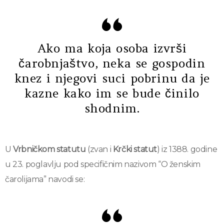
Ako ma koja osoba izvrši
čarobnjaštvo, neka se gospodin
knez i njegovi suci pobrinu da je
kazne kako im se bude činilo
shodnim.
U
Vrbničkom statutu
(zvan i
Krčki statut
) iz 1388. godine
u 23. poglavlju pod specifičnim nazivom “O ženskim
čarolijama” navodi se: