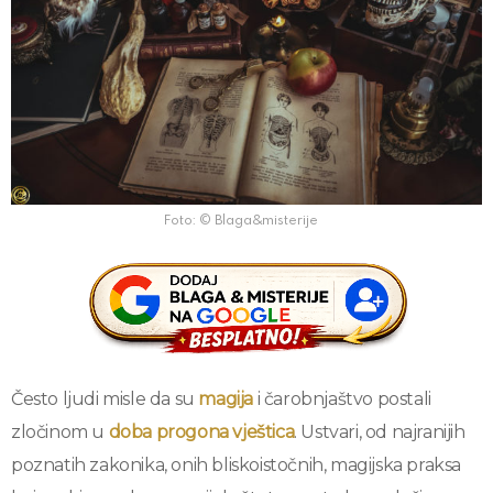
Foto: © Blaga&misterije
Često ljudi misle da su
magija
i čarobnjaštvo postali
zločinom u
doba progona vještica
. Ustvari, od najranijih
poznatih zakonika, onih bliskoistočnih, magijska praksa