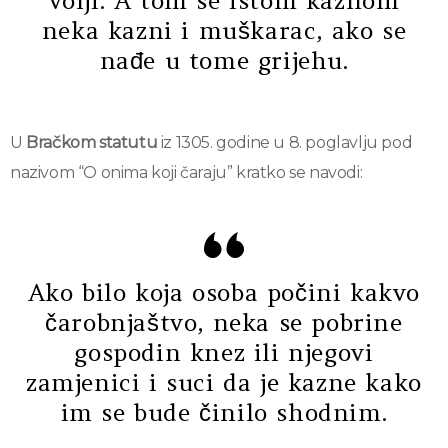
volji. A tom se istom kaznom
neka kazni i muškarac, ako se
nađe u tome grijehu.
U
Bračkom statutu
iz 1305. godine u 8. poglavlju pod
nazivom “O onima koji čaraju” kratko se navodi:
Ako bilo koja osoba počini kakvo
čarobnjaštvo, neka se pobrine
gospodin knez ili njegovi
zamjenici i suci da je kazne kako
im se bude činilo shodnim.