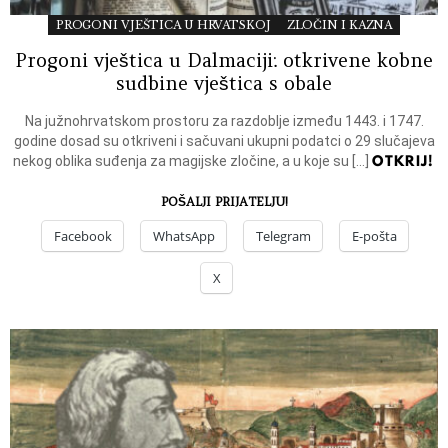
PROGONI VJEŠTICA U HRVATSKOJ
ZLOČIN I KAZNA
Progoni vještica u Dalmaciji: otkrivene kobne
sudbine vještica s obale
Na južnohrvatskom prostoru za razdoblje između 1443. i 1747.
godine dosad su otkriveni i sačuvani ukupni podatci o 29 slučajeva
OTKRIJ!
nekog oblika suđenja za magijske zločine, a u koje su […]
POŠALJI PRIJATELJU!
Facebook
WhatsApp
Telegram
E-pošta
X