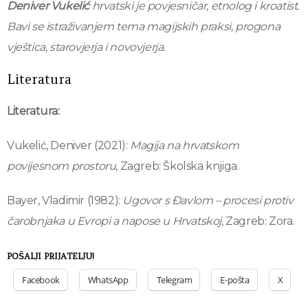
Deniver Vukelić
hrvatski je povjesničar, etnolog i kroatist.
Bavi se istraživanjem tema magijskih praksi, progona
vještica, starovjerja i novovjerja.
Literatura
Literatura:
Vukelić, Deniver (2021):
Magija na hrvatskom
povijesnom prostoru
, Zagreb: Školska knjiga.
Bayer, Vladimir (1982):
Ugovor s Đavlom – procesi protiv
čarobnjaka u Evropi a napose u Hrvatskoj
, Zagreb: Zora.
POŠALJI PRIJATELJU!
Facebook
WhatsApp
Telegram
E-pošta
X