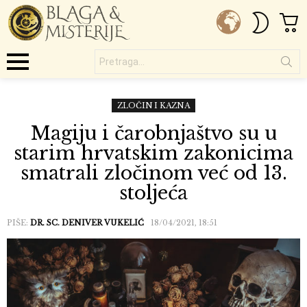
C
SWITC
SKIN
Pretraga...
Menu
ZLOČIN I KAZNA
Magiju i čarobnjaštvo su u
starim hrvatskim zakonicima
smatrali zločinom već od 13.
stoljeća
PIŠE:
DR. SC. DENIVER VUKELIĆ
18/04/2021, 18:51