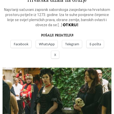
Najstariji sačuvani zapisnik saborskoga zasjedanja na hrvatskom
prostoru potječe iz 1273. godine. Iza te suhe povijesne činjenice
krije se svijet plemićkih prava, obrane zemlje, banskih ovlasti i
OTKRIJ!
obveze da se […]
POŠALJI PRIJATELJU!
Facebook
WhatsApp
Telegram
E-pošta
X