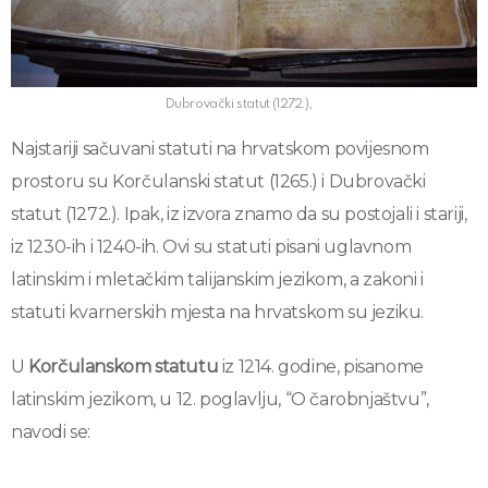
Dubrovački statut (1272.),
Najstariji sačuvani statuti na hrvatskom povijesnom
prostoru su Korčulanski statut (1265.) i Dubrovački
statut (1272.). Ipak, iz izvora znamo da su postojali i stariji,
iz 1230-ih i 1240-ih. Ovi su statuti pisani uglavnom
latinskim i mletačkim talijanskim jezikom, a zakoni i
statuti kvarnerskih mjesta na hrvatskom su jeziku.
U
Korčulanskom statutu
iz 1214. godine, pisanome
latinskim jezikom, u 12. poglavlju, “O čarobnjaštvu”,
navodi se: