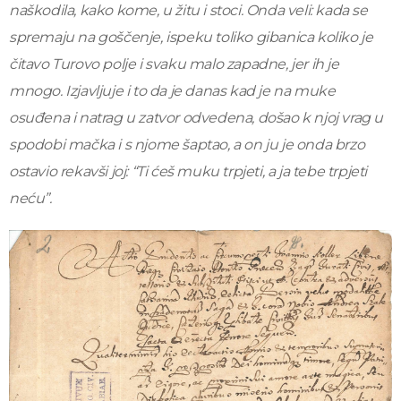
naškodila, kako kome, u žitu i stoci. Onda veli: kada se
spremaju na goščenje, ispeku toliko gibanica koliko je
čitavo Turovo polje i svaku malo zapadne, jer ih je
mnogo. Izjavljuje i to da je danas kad je na muke
osuđena i natrag u zatvor odvedena, došao k njoj vrag u
spodobi mačka i s njome šaptao, a on ju je onda brzo
ostavio rekavši joj: “Ti ćeš muku trpjeti, a ja tebe trpjeti
neću”.