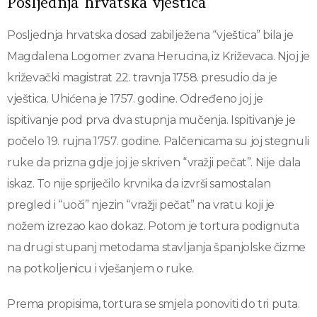
Posljednja hrvatska vještica
Posljednja hrvatska dosad zabilježena “vještica” bila je
Magdalena Logomer zvana Herucina, iz Križevaca. Njoj je
križevački magistrat 22. travnja 1758. presudio da je
vještica. Uhićena je 1757. godine. Određeno joj je
ispitivanje pod prva dva stupnja mučenja. Ispitivanje je
počelo 19. rujna 1757. godine. Palčenicama su joj stegnuli
ruke da prizna gdje joj je skriven “vražji pečat”. Nije dala
iskaz. To nije spriječilo krvnika da izvrši samostalan
pregled i “uoči” njezin “vražji pečat” na vratu koji je
nožem izrezao kao dokaz. Potom je tortura podignuta
na drugi stupanj metodama stavljanja španjolske čizme
na potkoljenicu i vješanjem o ruke.
Prema propisima, tortura se smjela ponoviti do tri puta.