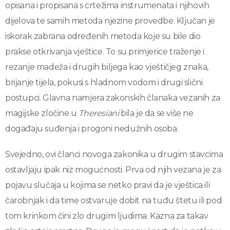
opisana i propisana s crtežima instrumenata i njihovih
dijelova te samih metoda njezine provedbe. Ključan je
iskorak zabrana određenih metoda koje su bile dio
prakse otkrivanja vještice. To su primjerice traženje i
rezanje madeža i drugih biljega kao vještičjeg znaka,
brijanje tijela, pokusi s hladnom vodom i drugi slični
postupci. Glavna namjera zakonskih članaka vezanih za
magijske zločine u
Theresiani
bila je da se više ne
događaju suđenja i progoni nedužnih osoba.
Svejedno, ovi članci novoga zakonika u drugim stavcima
ostavljaju ipak niz mogućnosti. Prva od njih vezana je za
pojavu slučaja u kojima se netko pravi da je vještica ili
čarobnjak i da time ostvaruje dobit na tuđu štetu ili pod
tom krinkom čini zlo drugim ljudima. Kazna za takav