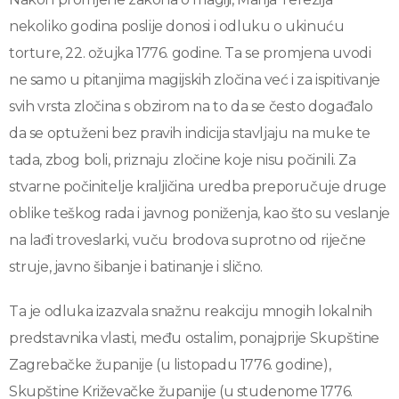
nekoliko godina poslije donosi i odluku o ukinuću
torture, 22. ožujka 1776. godine. Ta se promjena uvodi
ne samo u pitanjima magijskih zločina već i za ispitivanje
svih vrsta zločina s obzirom na to da se često događalo
da se optuženi bez pravih indicija stavljaju na muke te
tada, zbog boli, priznaju zločine koje nisu počinili. Za
stvarne počinitelje kraljičina uredba preporučuje druge
oblike teškog rada i javnog poniženja, kao što su veslanje
na lađi troveslarki, vuču brodova suprotno od riječne
struje, javno šibanje i batinanje i slično.
Ta je odluka izazvala snažnu reakciju mnogih lokalnih
predstavnika vlasti, među ostalim, ponajprije Skupštine
Zagrebačke županije (u listopadu 1776. godine),
Skupštine Križevačke županije (u studenome 1776.