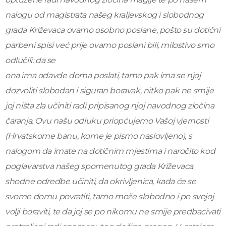
nalogu od magistrata našeg kraljevskog i slobodnog
grada Križevaca ovamo osobno poslane, pošto su dotični
parbeni spisi već prije ovamo poslani bili, milostivo smo
odlučili: da se
ona ima odavde doma poslati, tamo pak ima se njoj
dozvoliti slobodan i siguran boravak, nitko pak ne smije
joj ništa zla učiniti radi pripisanog njoj navodnog zločina
čaranja. Ovu našu odluku priopćujemo Vašoj vjernosti
(Hrvatskome banu, kome je pismo naslovljeno), s
nalogom da imate na dotičnim mjestima i naročito kod
poglavarstva našeg spomenutog grada Križevaca
shodne odredbe učiniti, da okrivljenica, kada će se
svome domu povratiti, tamo može slobodno i po svojoj
volji boraviti, te da joj se po nikomu ne smije predbacivati