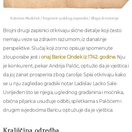
Katarina Mudiiček / fragment sudskog zapisnika / Blaga & misterije
Brojni drugi zapisnici otkrivaju slične detalje koji često
nemaju veze sa zdravim razumom, iz današnje
perspektive. Slučaj koji zorno opisuje spomenute
zlouporabe jest i
onaj Barice Cindek iz 1742. godine.
Nju
je konkurent, pekar Andrija Palčić, optužio da je vještica i
da joj zanat prosperira zbog čarolije. Spisi otkrivaju kako
se u nju zagledao gradski notar Ladislav Lacko Sale.
Uvrijeđen što se njega, uglednog građanina i moćnika,
obična piljarica usuđuje odbiti, spletkama s Palčićem i
drugim svjedocima Baricu optužuje da je vještica.
Kraljičina odredba