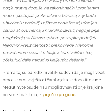
zločinstva čarobnjaštva i vraćanja imade zakonita
poglavarstva, doduše, na zakonit način i propisanim
redom postupati protiv takvih zločinaca, koji budu
uhvaćeni u području njihove nadležnosti, i donijeti
osudu, ali ovu nemaju niukoliko izvršiti, nego je prije
proglašenja, sa čitavim spisom postupka podnijeti
Njegovoj Preuzvišenosti i, preko njega, Njenome
posvećenom cesarsko-kraljevskom Veličanstvu,
očekujući dalje milostivo kraljevsko rješenje.”
Prema toj su odredbi hrvatski sudovi i dalje mogli voditi
procese protiv vještica i čarobnjaka te donositi osude.
Međutim, te osude nisu mogli izvršavati prije kraljičine
potvrde. Ipak, to nije
spriječilo progone.