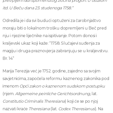
pretrpljeni radi spomenutog zločina progon. U ostalom
itd. U Beču dana 23. studenoga 1758.”
Odredila je i da svi budući optuženi za čarobnjaštvo
moraju biti o lokalnom trošku dopremljeni u Beč pred
nju i njezine liječnike na ispitivanje. Potom donosi i
kraljevski ukaz koji kaže: “1758. Slučajevi suđenja za
magiju i druga praznovjerja zabranjuju se u kraljevstvu.
Br. 14”
Marija Terezija već je 1752. godine, zajedno sa svojim
savjetnicima, započela reformu kaznenog zakonika pod
imenom
Opći zakon o kaznenom sudskom postupku
(njem.
Allgemeine peinliche Gerichtsordnung
, lat.
Constitutio Criminalis Theresiana
) koji će se po njoj
nazvati kraće
Theresiana
(lat.
Codex Theresianus
). Na