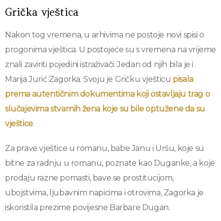
Grička vještica
Nakon tog vremena, u arhivima ne postoje novi spisi o
progonima vještica. U postojeće su s vremena na vrijeme
znali zaviriti pojedini istraživači. Jedan od njih bila je i
Marija Jurić Zagorka. Svoju je Gričku vješticu
pisala
prema autentičnim dokumentima koji ostavljaju trag o
slučajevima stvarnih žena koje su bile optužene da su
vještice
.
Za prave vještice u romanu, babe Janu i Uršu, koje su
bitne za radnju u romanu, poznate kao Duganke, a koje
prodaju razne pomasti, bave se prostitucijom,
ubojstvima, ljubavnim napicima i otrovima, Zagorka je
iskoristila prezime povijesne Barbare Dugan.