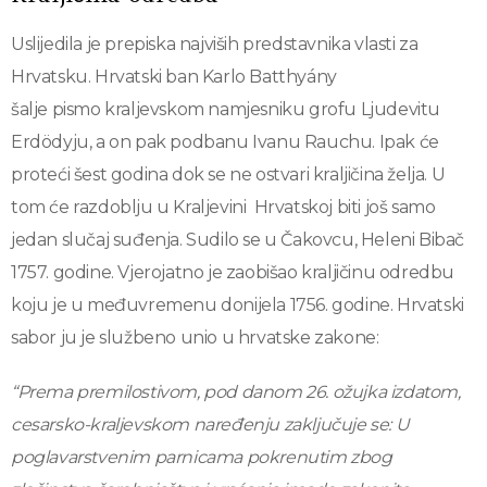
Uslijedila je prepiska najviših predstavnika vlasti za
Hrvatsku. Hrvatski ban Karlo Batthyány
šalje pismo kraljevskom namjesniku grofu Ljudevitu
Erdödyju, a on pak podbanu Ivanu Rauchu. Ipak će
proteći šest godina dok se ne ostvari kraljičina želja. U
tom će razdoblju u Kraljevini Hrvatskoj biti još samo
jedan slučaj suđenja. Sudilo se u Čakovcu, Heleni Bibač
1757. godine. Vjerojatno je zaobišao kraljičinu odredbu
koju je u međuvremenu donijela 1756. godine. Hrvatski
sabor ju je službeno unio u hrvatske zakone:
“Prema premilostivom, pod danom 26. ožujka izdatom,
cesarsko-kraljevskom naređenju zaključuje se: U
poglavarstvenim parnicama pokrenutim zbog