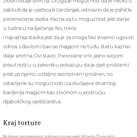
zločin ostaje smrtna. Druga je mogućnost da je netko u
zabludi da je vještica ili čarobnjak, odnosno da je psihički
poremećena osoba. Kazna za tu mogućnost jest slanje
u ludnicu na liječenje. No, treća
i najvažnija stavka jest da je za onoga tko stvarno ugovori
odnos s đavlom i bavi se magijom na tuđu štetu kazna i
dalje smrtna. Ovi stavci
Theresiane
vrlo jasno svojom
prisutnošću u zakoniku pokazuju da je cijeli problem i
pristup njemu ozbiljno razmotren i proširen, no
ostavljene su mogućnosti i za slučajeve stvarnog
bavljenja magijom kao zločinom u području
dijaboličkog vještičarstva.
Kraj torture
Nakon promjene zakona o magiji, Marija Terezija