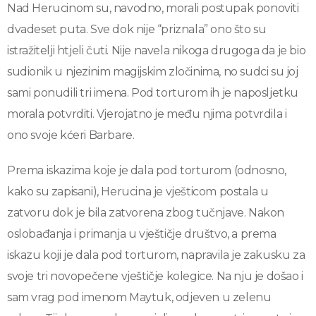
Nad Herucinom su, navodno, morali postupak ponoviti
dvadeset puta. Sve dok nije “priznala” ono što su
istražitelji htjeli čuti. Nije navela nikoga drugoga da je bio
sudionik u njezinim magijskim zločinima, no sudci su joj
sami ponudili tri imena. Pod torturom ih je naposljetku
morala potvrditi. Vjerojatno je među njima potvrdila i
ono svoje kćeri Barbare.
Prema iskazima koje je dala pod torturom (odnosno,
kako su zapisani), Herucina je vješticom postala u
zatvoru dok je bila zatvorena zbog tučnjave. Nakon
oslobađanja i primanja u vještičje društvo, a prema
iskazu koji je dala pod torturom, napravila je zakusku za
svoje tri novopečene vještičje kolegice. Na nju je došao i
sam vrag pod imenom Maytuk, odjeven u zelenu