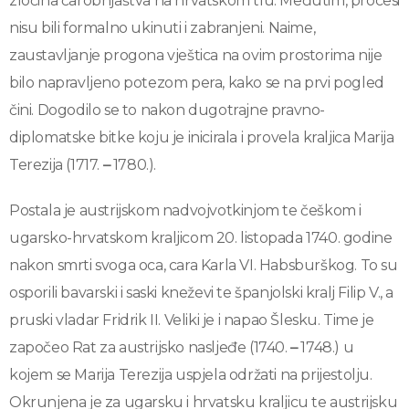
zločina čarobnjaštva na hrvatskom tlu. Međutim, procesi
nisu bili formalno ukinuti i zabranjeni. Naime,
zaustavljanje progona vještica na ovim prostorima nije
bilo napravljeno potezom pera, kako se na prvi pogled
čini. Dogodilo se to nakon dugotrajne pravno-
diplomatske bitke koju je inicirala i provela kraljica Marija
Terezija (1717.
–
1780.).
Postala je austrijskom nadvojvotkinjom te češkom i
ugarsko-hrvatskom kraljicom 20. listopada 1740. godine
nakon smrti svoga oca, cara Karla VI. Habsburškog. To su
osporili bavarski i saski kneževi te španjolski kralj Filip V., a
pruski vladar Fridrik II. Veliki je i napao Šlesku. Time je
započeo Rat za austrijsko nasljeđe (1740.
–
1748.) u
kojem se Marija Terezija uspjela održati na prijestolju.
Okrunjena je za ugarsku i hrvatsku kraljicu te austrijsku