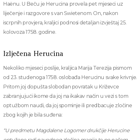
Haënu. U Beču je Herucina provela pet mjeseci uz
liječenje i razgovore s van Swietenom. On, nakon
iscrpnih provjera, kraljici podnosi detaljan izvještaj 25.
kolovoza 1758. godine.
Izlječena Herucina
Nekoliko mjeseci poslije, kraljica Marija Terezija pismom
od 23. studenoga 1758. oslobađa Herucinu svake krivnje.
Pritom joj dopušta slobodan povratak u Križevce
zabranjujući ikome da joj na ikakav način u vezi s tom
optužbom naudi, da joj spominje ili predbacuje zločine
zbog kojih je bila suđena:
“U predmetu Magdalene Logomer drukčije Herucine
optužene radi navodnog zločina magije te po našem