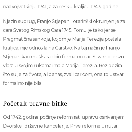
nadvojvotkinju 1741., a za češku kraljicu 1743. godine.
Njezin suprug, Franjo Stjepan Lotarinški okrunjen je za
cara Svetog Rimskog Cara 1745. Tomu je tako jer se
Pragmatična sankcija, kojom je Marija Terezija postala
kraljica, nije odnosila na Carstvo. Na taj način je Franjo
Stjepan kao muškarac bio formalno car. Stvarno je svu
vlast u svojim rukama imala Marija Terezija. Bez obzira
što su je za života, a i danas, zvali caricom, ona to ustvari
formalno nije bila.
Početak pravne bitke
Od 1742. godine počinje reformirati upravu osnivanjem
Dvorske i državne kancelarije. Prve reforme unutar