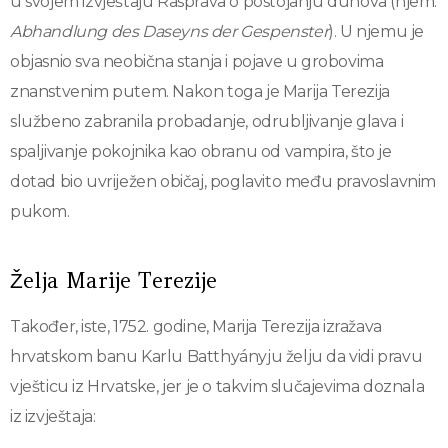
u svojem izvještaju Rasprava o postojanju duhova (njem.
Abhandlung des Daseyns der
Gespenster
). U njemu je
objasnio sva neobična stanja i pojave u grobovima
znanstvenim putem. Nakon toga je Marija Terezija
službeno zabranila probadanje, odrubljivanje glava i
spaljivanje pokojnika kao obranu od vampira, što je
dotad bio uvriježen običaj, poglavito među pravoslavnim
pukom.
Želja Marije Terezije
Također, iste, 1752. godine, Marija Terezija izražava
hrvatskom banu Karlu Batthyányju želju da vidi pravu
vješticu iz Hrvatske, jer je o takvim slučajevima doznala
iz izvještaja: