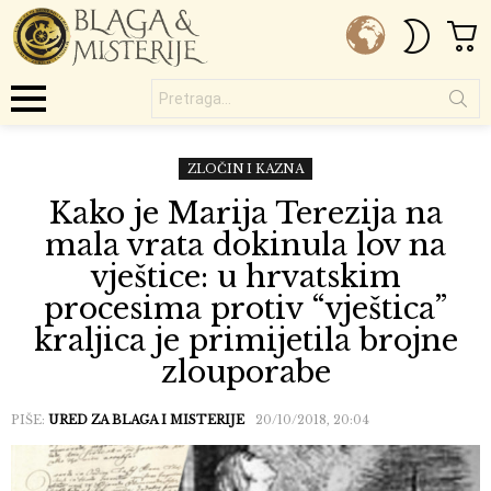
C
SWITC
SKIN
Pretraga...
Menu
ZLOČIN I KAZNA
Kako je Marija Terezija na
mala vrata dokinula lov na
vještice: u hrvatskim
procesima protiv “vještica”
kraljica je primijetila brojne
zlouporabe
PIŠE:
URED ZA BLAGA I MISTERIJE
20/10/2018, 20:04