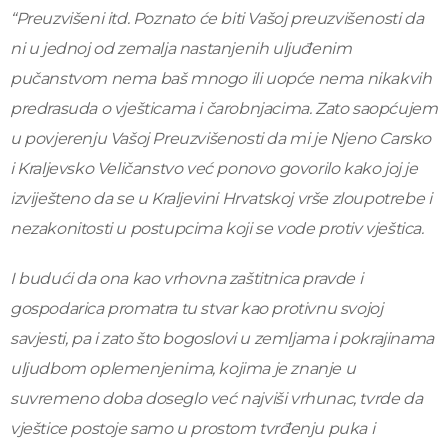
“Preuzvišeni itd. Poznato će biti Vašoj preuzvišenosti da
ni u jednoj od
zemalja nastanjenih uljuđenim
pučanstvom nema baš mnogo ili uopće
nema nikakvih
predrasuda o vješticama i čarobnjacima. Zato saopćujem
u povjerenju Vašoj Preuzvišenosti da mi je Njeno Carsko
i Kraljevsko Veličanstvo
već ponovo govorilo kako joj je
izviješteno da se u Kraljevini
Hrvatskoj vrše zloupotrebe i
nezakonitosti u postupcima koji se vode protiv
vještica.
I budući da ona kao vrhovna zaštitnica pravde i
gospodarica
promatra tu stvar kao protivnu svojoj
savjesti, pa i zato što bogoslovi u
zemljama i pokrajinama
uljudbom oplemenjenima, kojima je znanje u
suvremeno doba doseglo već najviši vrhunac, tvrde da
vještice postoje
samo u prostom tvrđenju puka i