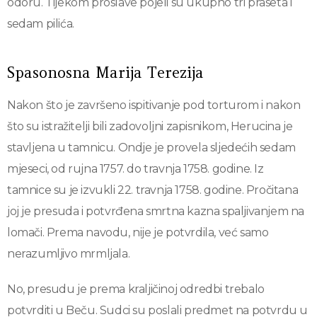
odoru. Tijekom proslave pojeli su ukupno tri praseta i
sedam pilića.
Spasonosna Marija Terezija
Nakon što je završeno ispitivanje pod torturom i nakon
što su istražitelji bili zadovoljni zapisnikom, Herucina je
stavljena u tamnicu. Ondje je provela sljedećih sedam
mjeseci, od rujna 1757. do travnja 1758. godine. Iz
tamnice su je izvukli 22. travnja 1758. godine. Pročitana
joj je presuda i potvrđena smrtna kazna spaljivanjem na
lomači. Prema navodu, nije je potvrdila, već samo
nerazumljivo mrmljala.
No, presudu je prema kraljičinoj odredbi trebalo
potvrditi u Beču. Sudci su poslali predmet na potvrdu u