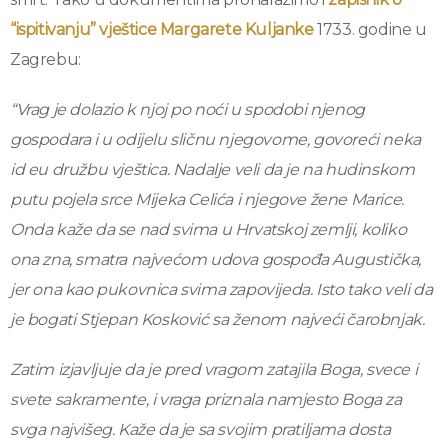
“ispitivanju” vještice Margarete Kuljanke
1733. godine u
Zagrebu:
“Vrag je dolazio k njoj po noći u spodobi njenog
gospodara i u odijelu sličnu njegovome, govoreći neka
id eu družbu vještica. Nadalje veli da je na hudinskom
putu pojela srce Mijeka Celića i njegove žene Marice.
Onda kaže da se nad svima u Hrvatskoj zemlji, koliko
ona zna, smatra najvećom udova gospođa Augustička,
jer ona kao pukovnica svima zapovijeda. Isto tako veli da
je bogati Stjepan Kosković sa ženom najveći čarobnjak.
Zatim izjavljuje da je pred vragom zatajila Boga, svece i
svete sakramente, i vraga priznala namjesto Boga za
svga najvišeg. Kaže da je sa svojim pratiljama dosta