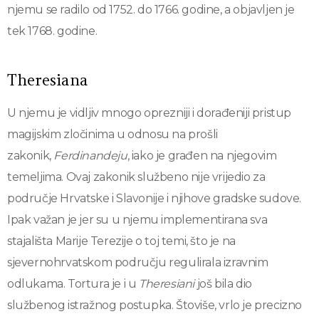
njemu se radilo od 1752. do 1766. godine, a objavljen je
tek 1768. godine.
Theresiana
U njemu je vidljiv mnogo oprezniji i dorađeniji pristup
magijskim zločinima u odnosu na prošli
zakonik,
Ferdinandeju
, iako je građen na njegovim
temeljima. Ovaj zakonik službeno nije vrijedio za
područje Hrvatske i Slavonije i njihove gradske sudove.
Ipak važan je jer su u njemu implementirana sva
stajališta Marije Terezije o toj temi, što je na
sjevernohrvatskom području regulirala izravnim
odlukama. Tortura je i u
Theresiani
još bila dio
službenog istražnog postupka. Štoviše, vrlo je precizno