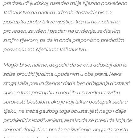
predrasudi ljudskoj, naredilo mi je Njezino
posvećeno
Veličanstvo da dadem odmah dostaviti spise o
postupku
protiv takve vještice, koji tamo nedavno
proveden, završen i predan na
izvršenje, sa čitavim
svojim tijekom, pa da ih onda preponizno predložim
posvećenom Njezinom Veličanstvu.
Moglo bi se, naime, dogoditi da se ona
udostoji dati te
spise proučiti ljudima upućenim u oba prava. Neka
stoga
Vaša preuzvišenost dade bez odlaganja dostaviti
spise o tom postupku i
meni ih u navedenu svrhu
sprovesti. Uostalom, ako je koji takav postupak
sada u
tijeku, ne treba ga zbog toga obustavljati, nego i dalje
proslijediti s
istraživanjem, ali tako da se presuda koja će
se imati donijeti ne preda na
izvršenje, nego da se isto