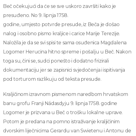
Beč očekujući da će se sve uskoro završiti kako je
presuđeno. No 9. lipnja 1758.
godine, umjesto potvrde presude, iz Beča je došao
nalog i osobno pismo kraljice i carice Marije Terezije.
Naložila je da se svi spisi te sama osuđenica Magdalena
Logomer Herucina hitno spreme i pošalju u Beč. Nakon
toga su, čini se, sudci ponešto i dodatno frizirali
dokumentaciju jer se zapisnici svjedočenja i ispitivanja
pod torturom razlikuju od teksta presude.
Kraljičinom izravnom pismenom naredbom hrvatskom
banu grofu Franji Nádasdyju 9. lipnja 1758. godine
Logomer je prizvana u Beč o trošku lokalne uprave.
Potom je predana na pomno istraživanje kraljičinim
dvorskim liječnicima Gerardu van Swietenu i Antonu de