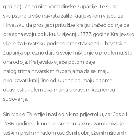
godine) i Zajednice Varaždinske županije. Te su se
skupštine u više navrata žalile Kraljevskom vijeću za
Hrvatsku da proslijedi pritužbe kraljici tražeći od nje da
preispita svoju odluku. U siječnju 1777. godine Kraljevsko
vijeće za Hrvatsku podnosi predstavke triju hrvatskih
županija oprezno dajući svoje mišljenje o problemu, što
ona odbija. Kraljevsko vijeće potom daje
nalog trima hrvatskim županijama da se imaju
pridržavati kraljičine odluke te da imaju o tome
obavijestiti i plemićka imanja s pravom kaznenog
sudovanja.
Sin Marije Terezije i nasljednik na prijestolju, car Josip II.
1786. godine ukinuo je i smrtnu kaznu zamijenivši je
teškim prisilnim radom osuđenih, obilježenih i išibanih,