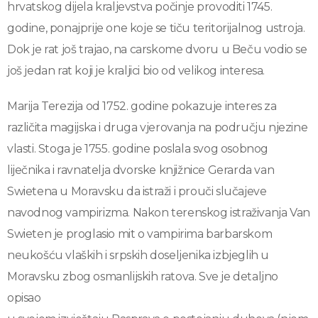
hrvatskog dijela kraljevstva počinje provoditi 1745.
godine, ponajprije one koje se tiču teritorijalnog ustroja.
Dok je rat još trajao, na carskome dvoru u Beču vodio se
još jedan rat koji je kraljici bio od velikog interesa.
Marija Terezija od 1752. godine pokazuje interes za
različita magijska i druga vjerovanja na području njezine
vlasti. Stoga je 1755. godine poslala svog osobnog
liječnika i ravnatelja dvorske knjižnice Gerarda van
Swietena u Moravsku da istraži i prouči slučajeve
navodnog vampirizma. Nakon terenskog istraživanja Van
Swieten je proglasio mit o vampirima barbarskom
neukošću vlaških i srpskih doseljenika izbjeglih u
Moravsku zbog osmanlijskih ratova. Sve je detaljno
opisao