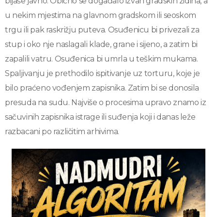
bijaše javno. Obično se događalo izvan gradskih zidina, a
u nekim mjestima na glavnom gradskom ili seoskom
trgu ili pak raskrižju puteva. Osuđenicu bi privezali za
stup i oko nje naslagali klade, grane i sijeno, a zatim bi
zapalili vatru. Osuđenica bi umrla u teškim mukama.
Spaljivanju je prethodilo ispitivanje uz torturu, koje je
bilo praćeno vođenjem zapisnika. Zatim bi se donosila
presuda na sudu. Najviše o procesima upravo znamo iz
sačuvinih zapisnika istrage ili suđenja koji i danas leže
razbacani po različitim arhivima.