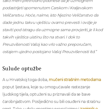
tako meni prethodno podnese da je uzmognem
podastrijeti spomenutom Carskom i Kraljevskom
Veličanstvu. Hoće, naime,
isto Njezino Veličanstvo da
dade jednu takvu vješticu ovamo prevesti
i ovdje je
staviti pod istragu da uzmogne sama provjeriti, je li kod
takvih
vještica uistinu što na stvari. I dok to
Preuzvišenosti Vašoj kao vrlo važno
preporučam,
ostajem ujedno postojano Vašoj Preuzvišenosti itd.”
Sulude optužbe
A u Hrvatskoj toga doba,
mučeni strašnim metodama
poput ljestava, koje su omogućavale rastezanje
ljudskog tijela, optuženi su priznavali da se bave
čarobnjaštvom. Posljedično su bili osuđeni na strašnu
smrt. Tako u dokumentima pronalazimo i
zapisnik o