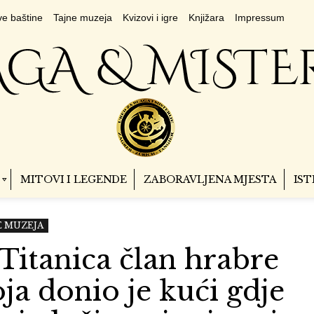
e baštine
Tajne muzeja
Kvizovi i igre
Knjižara
Impressum
MITOVI I LEGENDE
ZABORAVLJENA MJESTA
IST
E MUZEJA
 Titanica član hrabre
ja donio je kući gdje