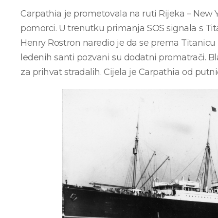
Carpathia je prometovala na ruti Rijeka – New Y
pomorci. U trenutku primanja SOS signala s Tita
Henry Rostron naredio je da se prema Titani
ledenih santi pozvani su dodatni promatrači. B
za prihvat stradalih. Cijela je Carpathia od put