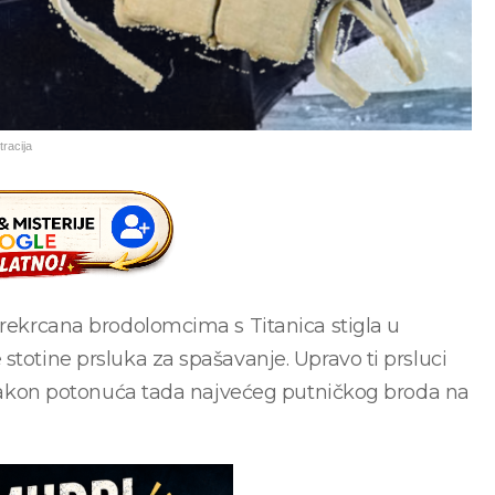
tracija
prekrcana brodolomcima s Titanica stigla u
stotine prsluka za spašavanje. Upravo ti prsluci
su nakon potonuća tada najvećeg putničkog broda na