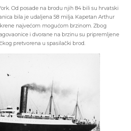
ork. Od posade na brodu njih 84 bili su hrvatski
nica bila je udaljena 58 milja. Kapetan Arthur
cu krene najvećom mogućom brzinom. Zbog
lagovaonice i dvorane na brzinu su pripremljene
ničkog pretvorena u spasilački brod.