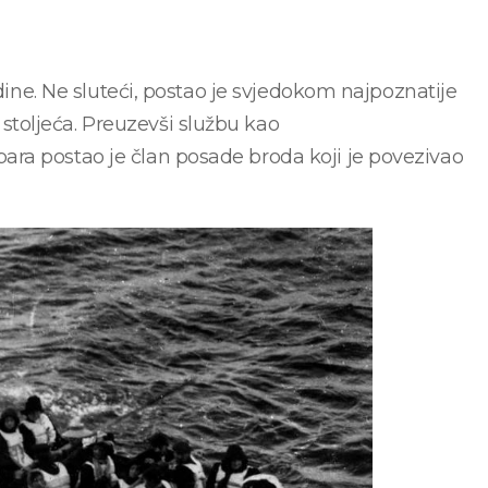
odine. Ne sluteći, postao je svjedokom najpoznatije
toljeća. Preuzevši službu kao
ra postao je član posade broda koji je povezivao