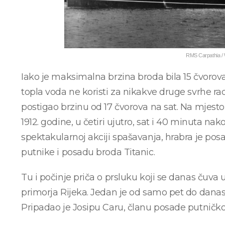
RMS Carpathia /
Iako je maksimalna brzina broda bila 15 čvorova
topla voda ne koristi za nikakve druge svrhe radi 
postigao brzinu od 17 čvorova na sat. Na mjesto 
1912. godine, u četiri ujutro, sat i 40 minuta n
spektakularnoj akciji spašavanja, hrabra je posad
putnike i posadu broda Titanic.
Tu i počinje priča o prsluku koji se danas ču
primorja Rijeka. Jedan je od samo pet do danas
Pripadao je Josipu Caru, članu posade putničk