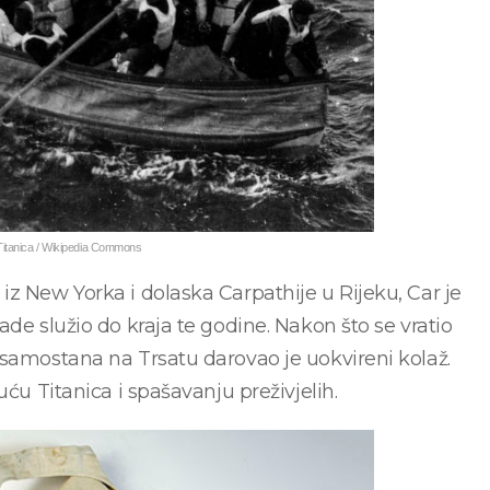
 Titanica / Wikipedia Commons
z New Yorka i dolaska Carpathije u Rijeku, Car je
de služio do kraja te godine. Nakon što se vratio
 samostana na Trsatu darovao je uokvireni kolaž.
uću Titanica i spašavanju preživjelih.