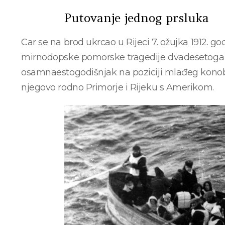
Putovanje jednog prsluka
Car se na brod ukrcao u Rijeci 7. ožujka 1912. g
mirnodopske pomorske tragedije dvadesetoga s
osamnaestogodišnjak na poziciji mlađeg konoba
njegovo rodno Primorje i Rijeku s Amerikom.