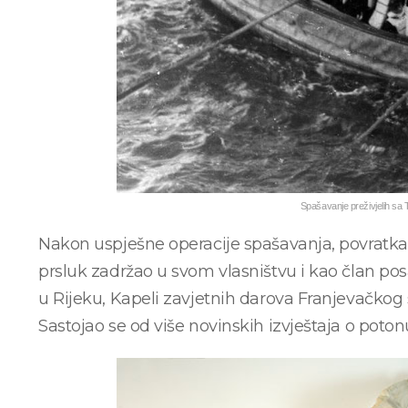
Spašavanje preživjelih sa
Nakon uspješne operacije spašavanja, povratka i
prsluk zadržao u svom vlasništvu i kao član posa
u Rijeku, Kapeli zavjetnih darova Franjevačkog
Sastojao se od više novinskih izvještaja o poton