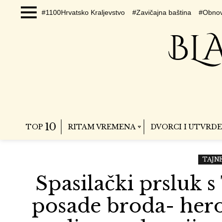
#1100Hrvatsko Kraljevstvo
#Zavičajna baština
#Obnov
Menu
10
TOP
RITAM VREMENA
DVORCI I UTVRDE
TAJN
Spasilački prsluk s
posade broda- hero