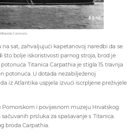
 Wikipedia Commons
 na sat, zahvaljujući kapetanovoj naredbi da se
što bolje iskoristivosti parnog stroja, brod je
potonuća Titanica Carpathia je stigla 15. travnja
akon potonuća. U dotada nezabilježenoj
a iz Atlantika uspjela izvući iscrpljene preživjele
va u Pomorskom i povijesnom muzeju Hrvatskog
 sačuvanih prsluka za spašavanje s Titanica.
og broda Carpathia.